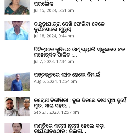
ପରଲୋକ
Jul 15, 2024, 5:51 pm
ବାହୁଡ଼ାଯାତ୍ରା ଦେଖି ଫେରିବା ବେଳେ
ଦୁର୍ଘଟଣାରେ ମୃତ୍ୟୁ
Jul 18, 2024, 9:44 pm
ଟିଟିଲାଗଡ଼ ଜୁନିଅର ଓମ୍‌ ଭ୍ୟାଲି ସ୍କୁଲରେ ବନ
ମହୋତ୍ସବ ପାଳିତ :…
Jul 7, 2023, 12:34 pm
ପଞ୍ଚଭୂତରେ ଲୀନ ହେଲେ ନିମାଇଁ
Aug 6, 2024, 12:54 pm
କରୋନା ବିଭୀଷିକା : ଦୁଇ ଦିନରେ ବାପ ପୁଅ ଦୁହେଁ
ମୃତ, ସାରା ସହର…
Sep 21, 2020, 12:57 pm
ମଣ୍ତିରେ କଟ୍‌ନୀ ଛଟ୍‌ନୀ ହେଲେ କଡ଼ା
କାର୍ଯ୍ୟାନୁଷ୍ଠାନ : ଜିଲ୍ଲା…