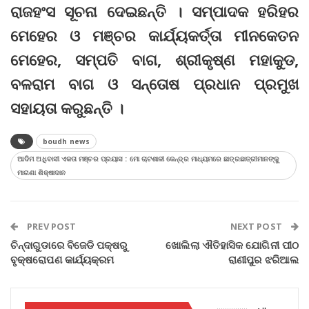
ରାଜହଂସ ସୂଚନା ଦେଇଛନ୍ତି । ସମ୍ପାଦକ ହରିହର
ମେହେର ଓ ମଞ୍ଚର କାର୍ଯ୍ୟକର୍ତ୍ତା ମୀନକେତନ
ମେହେର, ସମ୍ପତି ବାଗ, ଶ୍ରୀକୃଷ୍ଣ ମହାକୁଡ,
ବଳରାମ ବାଗ ଓ ସନ୍ତୋଷ ପ୍ରଧାନ ପ୍ରମୁଖ
ସହାୟତା କରୁଛନ୍ତି ।
boudh news
ଆଦିମ ଅଧିବାସୀ ଏକତା ମଞ୍ଚର ପ୍ରୟାସ : ମୋ ଚାଟଶାଳୀ କେନ୍ଦ୍ର ମାଧ୍ୟମରେ ଛାତ୍ରଛାତ୍ରୀମାନଙ୍କୁ
ମାଗଣା ଶିକ୍ଷାଦାନ
PREV POST
NEXT POST
ଚିନ୍ଦାଗୁଡାରେ ବିଜେଡି ପକ୍ଷରୁ
ଖୋଲିଲା ଐତିହାସିକ ଯୋଗିନୀ ପୀଠ
ବୃକ୍ଷରୋପଣ କାର୍ଯ୍ୟକ୍ରମ
ରାଣୀପୁର ଝରିଆଲ