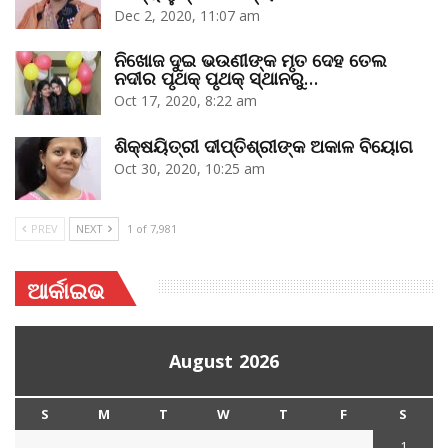
Dec 2, 2020, 11:07 am
ନିଖୋଜ ଦୁଇ ଭଉଣୀଙ୍କ ମୃତ ଦେହ ତେଲ
ନଦୀର ପୃଥକ୍‌ ପୃଥକ୍‌ ସ୍ଥାନରୁ…
Oct 17, 2020, 8:22 am
ଶିକ୍ଷୟିତ୍ରୀ ଦୀପ୍ତିଶ୍ରୀଙ୍କ ଅକାଳ ବିୟୋଗ
Oct 30, 2020, 10:25 am
PREV
NEXT
1 of 7,981
ଆର୍କାଇଭ
August 2026
S
M
T
W
T
F
S
1