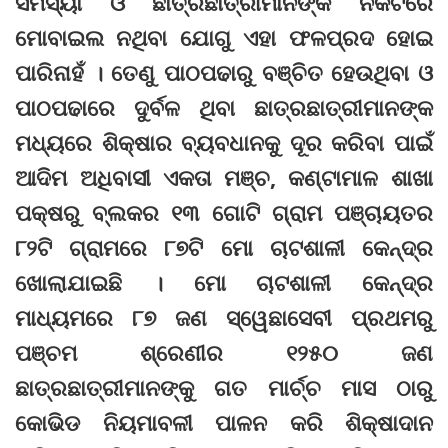
ସମସ୍ୟା ଓ ଛାତ୍ରଛାତ୍ରୀମାନଙ୍କ ନିକଟରେ
ମୋବାଇଲ ନଥିବା ଯୋଗୁ ଏହା ଫଳପ୍ରଦ ହୋଇ
ପାରିନାହଁ । ତେଣୁ ପାଠପଢାରୁ ବଞ୍ଚିତ ହେଉଥିବା ଓ
ପାଠପଢାରେ ଦୁର୍ବଳ ଥିବା ଛାତ୍ରଛାତ୍ରୀମାନଙ୍କ
ମଧ୍ୟରେ ଶିକ୍ଷାର ବ୍ୟବଧାନକୁ ଦୂର କରିବା ପାଇଁ
ଆଦିମ ଅଧିବାସୀ ଏକତା ମଞ୍ଚ, କଣ୍ଟାମାଳ ଶାଖା
ପକ୍ଷରୁ ବ୍ଲକର ୧୩ ଗୋଟି ଗ୍ରାମ ପଞ୍ଚାୟତର
୮୨ଟି ଗ୍ରାମରେ ୮୭ଟି ମୋ ଚାଟଶାଳୀ କେନ୍ଦ୍ର
ଖୋଲାଯାଇଛି । ମୋ ଚାଟଶାଳୀ କେନ୍ଦ୍ର
ମାଧ୍ୟମରେ ୮୭ ଜଣ ସ୍ୱେଛାସେବୀ ପ୍ରଥମରୁ
ପଞ୍ଚମ ଶ୍ରେଣୀର ୧୨୫୦ ଜଣ
ଛାତ୍ରଛାତ୍ରୀମାନଙ୍କୁ ଗତ ମାର୍ଚ୍ଚ ମାସ ଠାରୁ
କୋଭିଡ ନିୟମାବଳୀ ପାଳନ କରି ଶିକ୍ଷାଦାନ