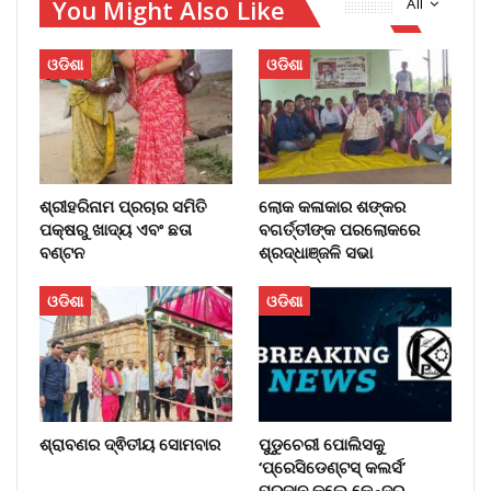
You Might Also Like
All
ଓଡିଶା
ଓଡିଶା
ଶ୍ରୀହରିନାମ ପ୍ରଚାର ସମିତି
ଲୋକ କଳାକାର ଶଙ୍କର
ପକ୍ଷରୁ ଖାଦ୍ୟ ଏବଂ ଛତା
ବଗର୍ତ୍ତୀଙ୍କ ପରଲୋକରେ
ବଣ୍ଟନ
ଶ୍ରଦ୍ଧାଞ୍ଜଳି ସଭା
ଓଡିଶା
ଓଡିଶା
ଶ୍ରାବଣର ଦ୍ଵିତୀୟ ସୋମବାର
ପୁଡୁଚେରୀ ପୋଲିସକୁ
‘ପ୍ରେସିଡେଣ୍ଟସ୍ କଲର୍ସ’
ପ୍ରଦାନ କଲେ କେନ୍ଦ୍ର