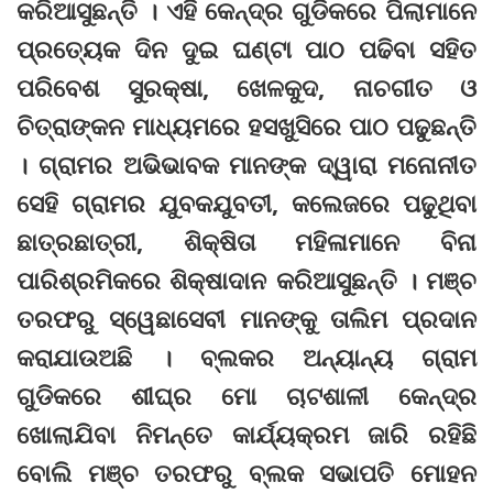
କରିଆସୁଛନ୍ତି । ଏହି କେନ୍ଦ୍ର ଗୁଡିକରେ ପିଲାମାନେ
ପ୍ରତ୍ୟେକ ଦିନ ଦୁଇ ଘଣ୍ଟା ପାଠ ପଢିବା ସହିତ
ପରିବେଶ ସୁରକ୍ଷା, ଖେଳକୁଦ, ନାଚଗୀତ ଓ
ଚିତ୍ରାଙ୍କନ ମାଧ୍ୟମରେ ହସଖୁସିରେ ପାଠ ପଢୁଛନ୍ତି
। ଗ୍ରାମର ଅଭିଭାବକ ମାନଙ୍କ ଦ୍ୱାରା ମନୋନୀତ
ସେହି ଗ୍ରାମର ଯୁବକଯୁବତୀ, କଲେଜରେ ପଢୁଥିବା
ଛାତ୍ରଛାତ୍ରୀ, ଶିକ୍ଷିତା ମହିଳାମାନେ ବିନା
ପାରିଶ୍ରମିକରେ ଶିକ୍ଷାଦାନ କରିଆସୁଛନ୍ତି । ମଞ୍ଚ
ତରଫରୁ ସ୍ୱେଛାସେବୀ ମାନଙ୍କୁ ତାଲିମ ପ୍ରଦାନ
କରାଯାଉଅଛି । ବ୍ଲକର ଅନ୍ୟାନ୍ୟ ଗ୍ରାମ
ଗୁଡିକରେ ଶୀଘ୍ର ମୋ ଚାଟଶାଳୀ କେନ୍ଦ୍ର
ଖୋଲାଯିବା ନିମନ୍ତେ କାର୍ଯ୍ୟକ୍ରମ ଜାରି ରହିଛି
ବୋଲି ମଞ୍ଚ ତରଫରୁ ବ୍ଲକ ସଭାପତି ମୋହନ