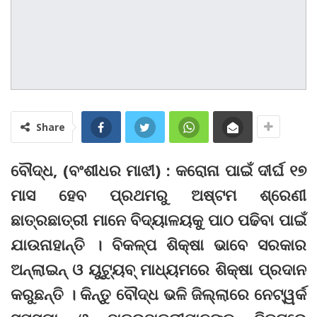
Share
ବୌଦ୍ଧ, (ବଂଶୀଧର ମାଝୀ) : କରୋନା ପାଇଁ ଦୀର୍ଘ ୧୭
ମାସ ହେବ ପ୍ରଥମରୁ ଅଷ୍ଟମ ଶ୍ରେଣୀ
ଛାତ୍ରଛାତ୍ରୀ ମାନେ ବିଦ୍ୟାଳୟକୁ ପାଠ ପଢିବା ପାଇଁ
ଯାଉନାହାନ୍ତି । ବିକଳ୍ପ ଶିକ୍ଷା ଭାବେ ସରକାର
ଅନ୍‌ଲାଇନ୍‌ ଓ ୟୁଟ୍ୟୁବ୍‌ ମାଧ୍ୟମରେ ଶିକ୍ଷା ପ୍ରଦାନ
କରୁଛନ୍ତି । କିନ୍ତୁ ବୌଦ୍ଧ ଭଳି ଜିଲ୍ଲାରେ ନେଟ୍‌ୱର୍କ