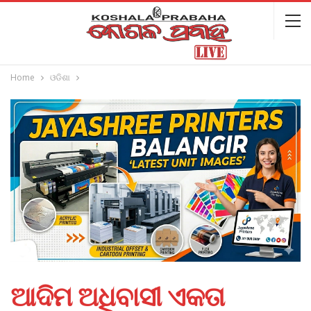
Home
ଓଡିଶା
ଆଦିମ ଅଧିବାସୀ ଏକତା