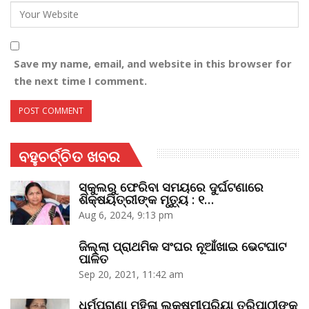
Save my name, email, and website in this browser for
the next time I comment.
ବହୁଚର୍ଚ୍ଚିତ ଖବର
ସ୍କୁଲରୁ ଫେରିବା ସମୟରେ ଦୁର୍ଘଟଣାରେ
ଶିକ୍ଷୟିତ୍ରୀଙ୍କ ମୃତ୍ୟୁ : ୧…
Aug 6, 2024, 9:13 pm
ଜିଲ୍ଲା ପ୍ରାଥମିକ ସଂଘର ନୂଆଁଖାଇ ଭେଟଘାଟ
ପାଳିତ
Sep 20, 2021, 11:42 am
ଧର୍ମପ୍ରାଣା ମହିଳା ଲକ୍ଷ୍ମୀପ୍ରିୟା ତ୍ରିପାଠୀଙ୍କ