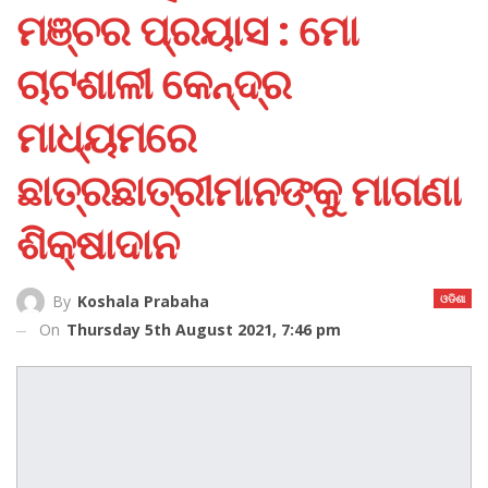
ମଞ୍ଚର ପ୍ରୟାସ : ମୋ
ଚାଟଶାଳୀ କେନ୍ଦ୍ର
ମାଧ୍ୟମରେ
ଛାତ୍ରଛାତ୍ରୀମାନଙ୍କୁ ମାଗଣା
ଶିକ୍ଷାଦାନ
ଓଡିଶା
By
Koshala Prabaha
On
Thursday 5th August 2021, 7:46 pm