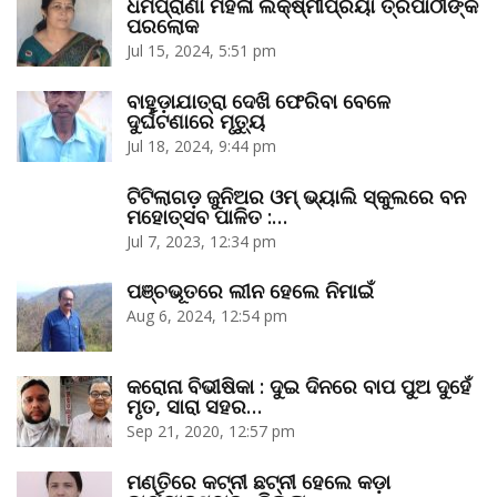
ଧର୍ମପ୍ରାଣା ମହିଳା ଲକ୍ଷ୍ମୀପ୍ରିୟା ତ୍ରିପାଠୀଙ୍କ
ପରଲୋକ
Jul 15, 2024, 5:51 pm
ବାହୁଡ଼ାଯାତ୍ରା ଦେଖି ଫେରିବା ବେଳେ
ଦୁର୍ଘଟଣାରେ ମୃତ୍ୟୁ
Jul 18, 2024, 9:44 pm
ଟିଟିଲାଗଡ଼ ଜୁନିଅର ଓମ୍‌ ଭ୍ୟାଲି ସ୍କୁଲରେ ବନ
ମହୋତ୍ସବ ପାଳିତ :…
Jul 7, 2023, 12:34 pm
ପଞ୍ଚଭୂତରେ ଲୀନ ହେଲେ ନିମାଇଁ
Aug 6, 2024, 12:54 pm
କରୋନା ବିଭୀଷିକା : ଦୁଇ ଦିନରେ ବାପ ପୁଅ ଦୁହେଁ
ମୃତ, ସାରା ସହର…
Sep 21, 2020, 12:57 pm
ମଣ୍ତିରେ କଟ୍‌ନୀ ଛଟ୍‌ନୀ ହେଲେ କଡ଼ା