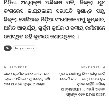
ମିଡ଼ିଆ ଅଧ୍ୟକ୍ଷ ଅଭିଳାଷ ପତି, ଜିଲ୍ଲା ଯୁବ
କଂଗ୍ରେସ କାଯ୍ୟକାରୀ ସଭାପତି ସୁଶାନ୍ତ ସାହୁ,
ଜିଲ୍ଲା ସୋସିଆଲ ମିଡ଼ିଆ ସଂଯୋଜକ ପପୁ କୁମ୍ଭାର,
ଅମିତ ଆଚାର୍ୟ୍ୟ, ଗୁର୍ଦୁମ କୁଅଁର ଓ ଦଳୀୟ କର୍ମୀମାନେ
ଉପସ୍ଥିତ ରହି କୃତଜ୍ଞତା ଜଣାଇଥିଲେ ।
bargarh news
PREV POST
NEXT POST
ଦାଦନ ଶ୍ରମିକ ଭାବେ ଗଲେ, ଶବ
ଦୁଇ ଭଉଣୀଙ୍କୁ କିଏ ନଦୀକୁ ଠେଲି
ହୋଇ ଫେରିଲେ : ମୃତଦେହକୁ ରଖି
ଦେଇନି ତ ?…. ଶାନ୍ତ ସରଳ ଦୁଇ
ଥାନା ଆଗରେ ରାସ୍ତା ଅବରୋଧ
ଯୁବତୀ କାହିଁକି କରିବେ
ଆତ୍ମହତ୍ୟା ?… ଏଭଳି ଅନେକ
ପ୍ରଶ୍ନ ଏବେ ଘଟଣା ପଛରେ