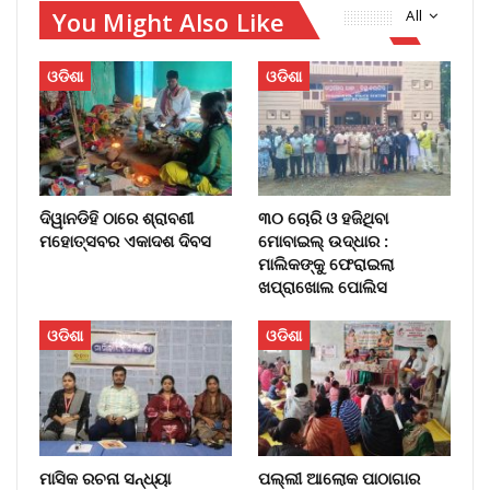
You Might Also Like
All
ଓଡିଶା
ଓଡିଶା
ଦିୱାନଡିହି ଠାରେ ଶ୍ରାବଣୀ
୩୦ ଚୋରି ଓ ହଜିଥିବା
ମହୋତ୍ସବର ଏକାଦଶ ଦିବସ
ମୋବାଇଲ୍‌ ଉଦ୍ଧାର :
ମାଲିକଙ୍କୁ ଫେରାଇଲା
ଖପ୍ରାଖୋଲ ପୋଲିସ
ଓଡିଶା
ଓଡିଶା
ମାସିକ ରଚନା ସନ୍ଧ୍ୟା
ପଲ୍ଲୀ ଆଲୋକ ପାଠାଗାର