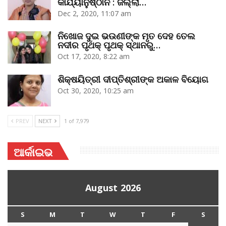
କାର୍ଯ୍ୟାନୁଷ୍ଠାନ : ଜିଲ୍ଲା…
Dec 2, 2020, 11:07 am
ନିଖୋଜ ଦୁଇ ଭଉଣୀଙ୍କ ମୃତ ଦେହ ତେଲ
ନଦୀର ପୃଥକ୍‌ ପୃଥକ୍‌ ସ୍ଥାନରୁ…
Oct 17, 2020, 8:22 am
ଶିକ୍ଷୟିତ୍ରୀ ଦୀପ୍ତିଶ୍ରୀଙ୍କ ଅକାଳ ବିୟୋଗ
Oct 30, 2020, 10:25 am
PREV
NEXT
1 of 7,979
ଆର୍କାଇଭ
August 2026
S
M
T
W
T
F
S