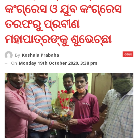
କଂଗ୍ରେସ ଓ ଯୁବ କଂଗ୍ରେସ
ତରଫରୁ ପ୍ରବୀଣ
ମହାପାତ୍ରଙ୍କୁ ଶୁଭେଚ୍ଛା
ଓଡିଶା
By
Koshala Prabaha
On
Monday 19th October 2020, 3:38 pm