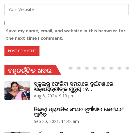
Save my name, email, and website in this browser for
the next time I comment.
ବହୁଚର୍ଚ୍ଚିତ ଖବର
ସ୍କୁଲରୁ ଫେରିବା ସମୟରେ ଦୁର୍ଘଟଣାରେ
ଶିକ୍ଷୟିତ୍ରୀଙ୍କ ମୃତ୍ୟୁ : ୧…
Aug 6, 2024, 9:13 pm
ଜିଲ୍ଲା ପ୍ରାଥମିକ ସଂଘର ନୂଆଁଖାଇ ଭେଟଘାଟ
ପାଳିତ
Sep 20, 2021, 11:42 am