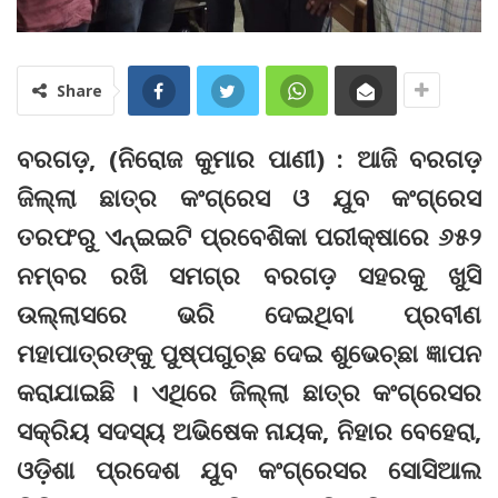
Share
ବରଗଡ଼, (ନିରୋଜ କୁମାର ପାଣୀ) : ଆଜି ବରଗଡ଼
ଜିଲ୍ଲା ଛାତ୍ର କଂଗ୍ରେସ ଓ ଯୁବ କଂଗ୍ରେସ
ତରଫରୁ ଏନ୍‌ଇଇଟି ପ୍ରବେଶିକା ପରୀକ୍ଷାରେ ୬୫୨
ନମ୍ବର ରଖି ସମଗ୍ର ବରଗଡ଼ ସହରକୁ ଖୁସି
ଉଲ୍ଲାସରେ ଭରି ଦେଇଥିବା ପ୍ରବୀଣ
ମହାପାତ୍ରଙ୍କୁ ପୁଷ୍ପଗୁଚ୍ଛ ଦେଇ ଶୁଭେଚ୍ଛା ଜ୍ଞାପନ
କରାଯାଇଛି । ଏଥିରେ ଜିଲ୍ଲା ଛାତ୍ର କଂଗ୍ରେସର
ସକ୍ରିୟ ସଦସ୍ୟ ଅଭିଷେକ ନାୟକ, ନିହାର ବେହେରା,
ଓଡ଼ିଶା ପ୍ରଦେଶ ଯୁବ କଂଗ୍ରେସର ସୋସିଆଲ