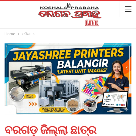
Home
ଓଡିଶା
ବରଗଡ଼ ଜିଲ୍ଲା ଛାତ୍ର