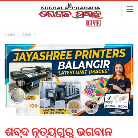
Home
ଓଡିଶା
ଶବ୍ଦ ନୃତ୍ୟଗୁରୁ ଭଗବାନ