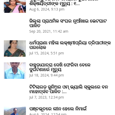
ଶିକ୍ଷୟିତ୍ରୀଙ୍କ ମୃତ୍ୟୁ : ୧…
Aug 6, 2024, 9:13 pm
ଜିଲ୍ଲା ପ୍ରାଥମିକ ସଂଘର ନୂଆଁଖାଇ ଭେଟଘାଟ
ପାଳିତ
Sep 20, 2021, 11:42 am
ଧର୍ମପ୍ରାଣା ମହିଳା ଲକ୍ଷ୍ମୀପ୍ରିୟା ତ୍ରିପାଠୀଙ୍କ
ପରଲୋକ
Jul 15, 2024, 5:51 pm
ବାହୁଡ଼ାଯାତ୍ରା ଦେଖି ଫେରିବା ବେଳେ
ଦୁର୍ଘଟଣାରେ ମୃତ୍ୟୁ
Jul 18, 2024, 9:44 pm
ଟିଟିଲାଗଡ଼ ଜୁନିଅର ଓମ୍‌ ଭ୍ୟାଲି ସ୍କୁଲରେ ବନ
ମହୋତ୍ସବ ପାଳିତ :…
Jul 7, 2023, 12:34 pm
ପଞ୍ଚଭୂତରେ ଲୀନ ହେଲେ ନିମାଇଁ
Aug 6, 2024, 12:54 pm