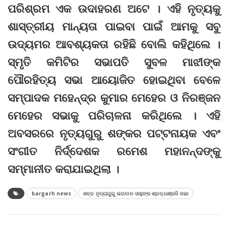
ପରିଶ୍ରମ ଏକ ଉଦାହରଣ ଅଟେ । ଏହି ନୃତ୍ୟକୁ
ଶାସ୍ତ୍ରୀୟ ମାନ୍ୟତା ପାଇବା ପାଇଁ ଆମକୁ ସବୁ
ଉଦ୍ୟମର ଆବଶ୍ୟକତା ରହିଛି ବୋଲି କହିଥିଲେ ।
ସ୍ମୃତି କମିଟିର ସଭାପତି ସୁବଳ ମାଝୀଙ୍କ
ପୌରହିତ୍ୟ ସଭା ଆୟୋଜିତ ହୋଇଥିବା ବେଳେ
ସମ୍ପାଦକ ମହେନ୍ଦ୍ର କୁମାର ମେହେର ଓ ନିରଞ୍ଜନ
ମେହେର ସଭାକୁ ପରିଚାଳନା କରିଥିଲେ । ଏହି
ଅବସରରେ ନୃତ୍ୟଗୁରୁ ଶଙ୍କର ପଟ୍ଟନାୟକ ଏବଂ
ସଂଗୀତ ନିର୍ଦ୍ଦେଶକ ରମେଶ ମହାନନ୍ଦଙ୍କୁ
ସମ୍ମାନୀତ କରାଯାଇଥିଲା ।
bargarh news
ଶବ୍ଦ ନୃତ୍ୟଗୁରୁ ଭଗବାନ ସାହୁଙ୍କ ଶ୍ରଦ୍ଧାଞ୍ଜଳି ସଭା