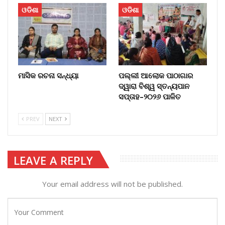
ଓଡିଶା
ଓଡିଶା
ମାସିକ ରଚନା ସନ୍ଧ୍ୟା
ପଲ୍ଲୀ ଆଲୋକ ପାଠାଗାର
ଦ୍ୱାରା ବିଶ୍ୱ ସ୍ତନ୍ୟପାନ
ସପ୍ତାହ–୨୦୨୬ ପାଳିତ
PREV
NEXT
LEAVE A REPLY
Your email address will not be published.