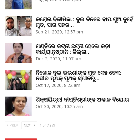
କରୋନା ବିଭୀଷିକା : ଦୁଇ ଦିନରେ ବାପ ପୁଅ ଦୁହେଁ
ମୃତ, ସାରା ସହର…
Sep 21, 2020, 12:57 pm
ମଣ୍ତିରେ କଟ୍‌ନୀ ଛଟ୍‌ନୀ ହେଲେ କଡ଼ା
କାର୍ଯ୍ୟାନୁଷ୍ଠାନ : ଜିଲ୍ଲା…
Dec 2, 2020, 11:07 am
ନିଖୋଜ ଦୁଇ ଭଉଣୀଙ୍କ ମୃତ ଦେହ ତେଲ
ନଦୀର ପୃଥକ୍‌ ପୃଥକ୍‌ ସ୍ଥାନରୁ…
Oct 17, 2020, 8:22 am
ଶିକ୍ଷୟିତ୍ରୀ ଦୀପ୍ତିଶ୍ରୀଙ୍କ ଅକାଳ ବିୟୋଗ
Oct 30, 2020, 10:25 am
PREV
NEXT
1 of 7,979