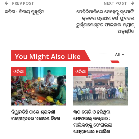
PREV POST
NEXT POST
କବିତା : ବିଦାୟ ମୁହୂର୍ତ୍ତ
ଡେବିରିପାଲିରେ ନେହେରୁ ସ୍ପୋର୍ଟିଂ
କ୍ଳବର ପ୍ରଥମ ବର୍ଷ ଫୁଟବଲ
ଟୁର୍ଣ୍ଣାମେଣ୍ଟର ଫାଇନାଲ ମ୍ୟାଚ୍‌
ଅନୁଷ୍ଠିତ
You Might Also Like
All
ଓଡିଶା
ଓଡିଶା
ଦିୱାନଡିହି ଠାରେ ଶ୍ରାବଣୀ
୩୦ ଚୋରି ଓ ହଜିଥିବା
ମହୋତ୍ସବର ଏକାଦଶ ଦିବସ
ମୋବାଇଲ୍‌ ଉଦ୍ଧାର :
ମାଲିକଙ୍କୁ ଫେରାଇଲା
ଖପ୍ରାଖୋଲ ପୋଲିସ