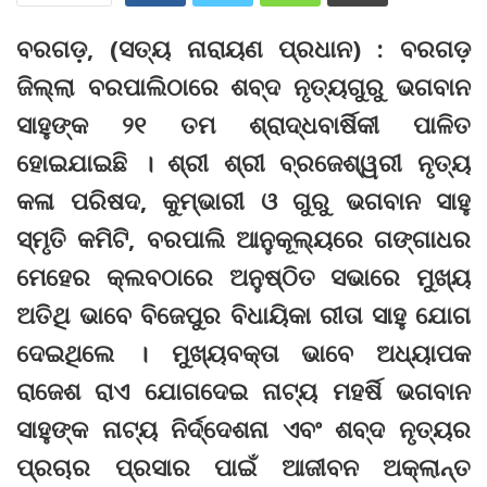
ବରଗଡ଼, (ସତ୍ୟ ନାରାୟଣ ପ୍ରଧାନ) : ବରଗଡ଼
ଜିଲ୍ଲା ବରପାଲିଠାରେ ଶବ୍ଦ ନୃତ୍ୟଗୁରୁ ଭଗବାନ
ସାହୁଙ୍କ ୨୧ ତମ ଶ୍ରାଦ୍ଧବାର୍ଷିକୀ ପାଳିତ
ହୋଇଯାଇଛି । ଶ୍ରୀ ଶ୍ରୀ ବ୍ରଜେଶ୍ୱରୀ ନୃତ୍ୟ
କଳା ପରିଷଦ, କୁମ୍ଭାରୀ ଓ ଗୁରୁ ଭଗବାନ ସାହୁ
ସ୍ମୃତି କମିଟି, ବରପାଲି ଆନୁକୂଲ୍ୟରେ ଗଙ୍ଗାଧର
ମେହେର କ୍ଲବଠାରେ ଅନୁଷ୍ଠିତ ସଭାରେ ମୁଖ୍ୟ
ଅତିଥି ଭାବେ ବିଜେପୁର ବିଧାୟିକା ରୀତା ସାହୁ ଯୋଗ
ଦେଇଥିଲେ । ମୁଖ୍ୟବକ୍ତା ଭାବେ ଅଧ୍ୟାପକ
ରାଜେଶ ରାଏ ଯୋଗଦେଇ ନାଟ୍ୟ ମହର୍ଷି ଭଗବାନ
ସାହୁଙ୍କ ନାଟ୍ୟ ନିର୍ଦ୍ଦେଶନା ଏବଂ ଶବ୍ଦ ନୃତ୍ୟର
ପ୍ରଚାର ପ୍ରସାର ପାଇଁ ଆଜୀବନ ଅକ୍ଲାନ୍ତ