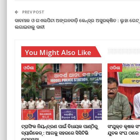
PREV POST
ଦାବମାଳ ଓ ଗଏଲପିଟା ଅଙ୍ଗନବାଡ଼ି କେନ୍ଦ୍ର ଅସୁରକ୍ଷିତ : ଲୁହା ଗେଟ୍
ଲଗାଇବାକୁ ଦାବୀ
You Might Also Like
ଓଡିଶା
ଓଡିଶା
ଟ୍ରାଫିକ ନିୟନ୍ତ୍ରଣ ପାଇଁ ବିଧାୟକ ପାଣ୍ଠିରୁ
ସଂଯୁକ୍ତ କୃଷକ 
ବ୍ୟାରିକେଡ୍‌ : ଆଗକୁ ସହରରେ ସିସିଟିଭି
ଯୁବକ ସଂଘ ଠାରେ 
ବ୍ୟବସ୍ଥା