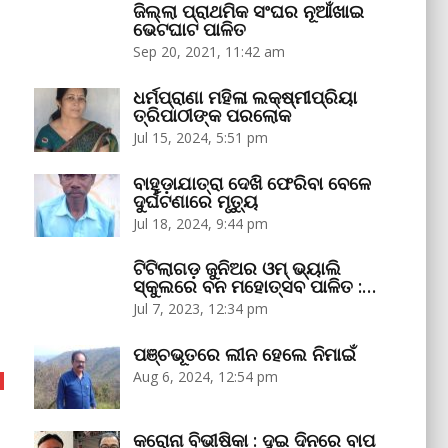
ଜିଲ୍ଲା ପ୍ରାଥମିକ ସଂଘର ନୂଆଁଖାଇ
ଭେଟଘାଟ ପାଳିତ
Sep 20, 2021, 11:42 am
ଧର୍ମପ୍ରାଣା ମହିଳା ଲକ୍ଷ୍ମୀପ୍ରିୟା
ତ୍ରିପାଠୀଙ୍କ ପରଲୋକ
Jul 15, 2024, 5:51 pm
ବାହୁଡ଼ାଯାତ୍ରା ଦେଖି ଫେରିବା ବେଳେ
ଦୁର୍ଘଟଣାରେ ମୃତ୍ୟୁ
Jul 18, 2024, 9:44 pm
ଟିଟିଲାଗଡ଼ ଜୁନିଅର ଓମ୍‌ ଭ୍ୟାଲି
ସ୍କୁଲରେ ବନ ମହୋତ୍ସବ ପାଳିତ :…
Jul 7, 2023, 12:34 pm
ପଞ୍ଚଭୂତରେ ଲୀନ ହେଲେ ନିମାଇଁ
Aug 6, 2024, 12:54 pm
କରୋନା ବିଭୀଷିକା : ଦୁଇ ଦିନରେ ବାପ