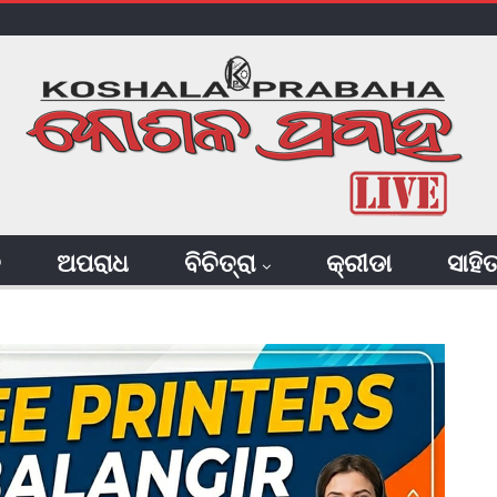
ି
ଅପରାଧ
ବିଚିତ୍ରା
କ୍ରୀଡା
ସାହି