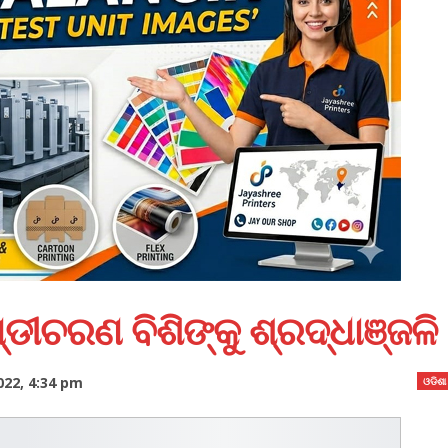
୍ଡୀଚରଣ ବିଶିଙ୍କୁ ଶ୍ରଦ୍ଧାଞ୍ଜଳି
022, 4:34 pm
ଓଡିଶା