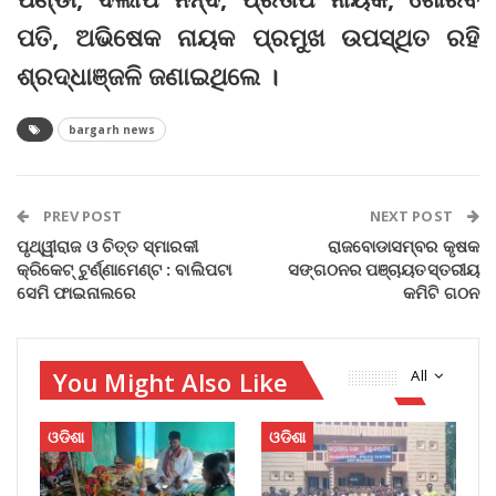
ପତି, ଅଭିଷେକ ନାୟକ ପ୍ରମୁଖ ଉପସ୍ଥିତ ରହି
ଶ୍ରଦ୍ଧାଞ୍ଜଳି ଜଣାଇଥିଲେ ।
bargarh news
PREV POST
NEXT POST
ପୃଥ୍ୱୀରାଜ ଓ ଚିତ୍ତ ସ୍ମାରକୀ
ରାଜବୋଡାସମ୍ବର କୃଷକ
କ୍ରିକେଟ୍ ଟୁର୍ଣ୍ଣାମେଣ୍ଟ : ବାଲିପଟା
ସଙ୍ଗଠନର ପଞ୍ଚାୟତସ୍ତରୀୟ
ସେମି ଫାଇନାଲରେ
କମିଟି ଗଠନ
You Might Also Like
All
ଓଡିଶା
ଓଡିଶା