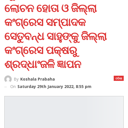
ଲୋଚନ ହୋତା ଓ ଜିଲ୍ଲା
କଂଗ୍ରେସ ସମ୍ପାଦକ
ସେତୁବନ୍ଧ ସାହୁଙ୍କୁ ଜିଲ୍ଲା
କଂଗ୍ରେସ ପକ୍ଷରୁ
ଶ୍ରଦ୍ଧାଂଜଳି ଜ୍ଞାପନ
ଓଡିଶା
By
Koshala Prabaha
On
Saturday 29th January 2022, 8:55 pm