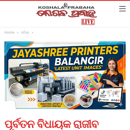
Home
ଓଡିଶା
ପୂର୍ବତନ ବିଧାୟକ ରାଜୀବ