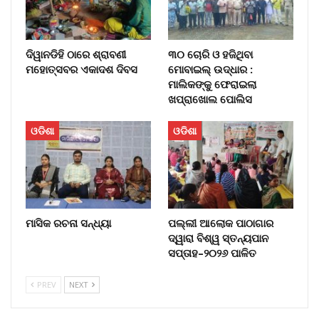
ଦିୱାନଡିହି ଠାରେ ଶ୍ରାବଣୀ
୩୦ ଚୋରି ଓ ହଜିଥିବା
ମହୋତ୍ସବର ଏକାଦଶ ଦିବସ
ମୋବାଇଲ୍‌ ଉଦ୍ଧାର :
ମାଲିକଙ୍କୁ ଫେରାଇଲା
ଖପ୍ରାଖୋଲ ପୋଲିସ
ଓଡିଶା
ଓଡିଶା
ମାସିକ ରଚନା ସନ୍ଧ୍ୟା
ପଲ୍ଲୀ ଆଲୋକ ପାଠାଗାର
ଦ୍ୱାରା ବିଶ୍ୱ ସ୍ତନ୍ୟପାନ
ସପ୍ତାହ–୨୦୨୬ ପାଳିତ
PREV
NEXT