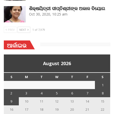
ଶିକ୍ଷୟିତ୍ରୀ ଦୀପ୍ତିଶ୍ରୀଙ୍କ ଅକାଳ ବିୟୋଗ
Oct 30, 2020, 10:25 am
PREV
NEXT
1 of 7,979
ଆର୍କାଇଭ
August 2026
S
M
T
W
T
F
S
1
2
3
4
5
6
7
8
9
10
11
12
13
14
15
16
17
18
19
20
21
22