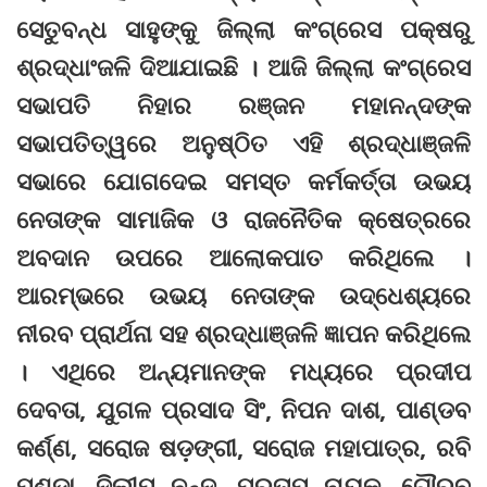
ସେତୁବନ୍ଧ ସାହୁଙ୍କୁ ଜିଲ୍ଲା କଂଗ୍ରେସ ପକ୍ଷରୁ
ଶ୍ରଦ୍ଧାଂଜଳି ଦିଆଯାଇଛି । ଆଜି ଜିଲ୍ଲା କଂଗ୍ରେସ
ସଭାପତି ନିହାର ରଞ୍ଜନ ମହାନନ୍ଦଙ୍କ
ସଭାପତିତ୍ୱରେ ଅନୁଷ୍ଠିତ ଏହି ଶ୍ରଦ୍ଧାଞ୍ଜଳି
ସଭାରେ ଯୋଗଦେଇ ସମସ୍ତ କର୍ମକର୍ତ୍ତା ଉଭୟ
ନେତାଙ୍କ ସାମାଜିକ ଓ ରାଜନୈତିକ କ୍ଷେତ୍ରରେ
ଅବଦାନ ଉପରେ ଆଲୋକପାତ କରିଥିଲେ ।
ଆରମ୍ଭରେ ଉଭୟ ନେତାଙ୍କ ଉଦ୍ଧେଶ୍ୟରେ
ନୀରବ ପ୍ରାର୍ଥନା ସହ ଶ୍ରଦ୍ଧାଞ୍ଜଳି ଜ୍ଞାପନ କରିଥିଲେ
। ଏଥିରେ ଅନ୍ୟମାନଙ୍କ ମଧ୍ୟରେ ପ୍ରଦୀପ
ଦେବତା, ଯୁଗଳ ପ୍ରସାଦ ସିଂ, ନିପନ ଦାଶ, ପାଣ୍ଡବ
କର୍ଣ୍ଣ, ସରୋଜ ଷଡ଼ଙ୍ଗୀ, ସରୋଜ ମହାପାତ୍ର, ରବି
ପଣ୍ଡା, ଦିଲୀପ ନନ୍ଦ, ପ୍ରତାପ ନାୟକ, ଗୌରବ