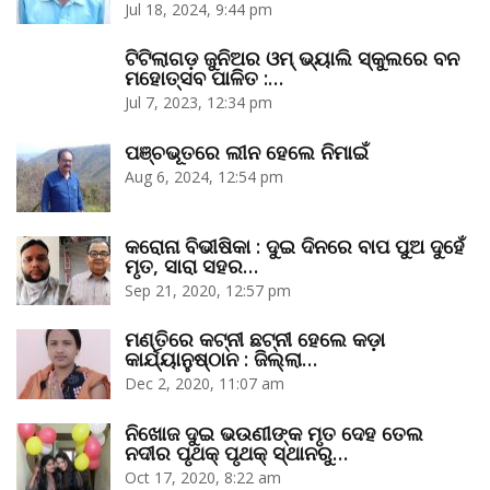
Jul 18, 2024, 9:44 pm
ଟିଟିଲାଗଡ଼ ଜୁନିଅର ଓମ୍‌ ଭ୍ୟାଲି ସ୍କୁଲରେ ବନ
ମହୋତ୍ସବ ପାଳିତ :…
Jul 7, 2023, 12:34 pm
ପଞ୍ଚଭୂତରେ ଲୀନ ହେଲେ ନିମାଇଁ
Aug 6, 2024, 12:54 pm
କରୋନା ବିଭୀଷିକା : ଦୁଇ ଦିନରେ ବାପ ପୁଅ ଦୁହେଁ
ମୃତ, ସାରା ସହର…
Sep 21, 2020, 12:57 pm
ମଣ୍ତିରେ କଟ୍‌ନୀ ଛଟ୍‌ନୀ ହେଲେ କଡ଼ା
କାର୍ଯ୍ୟାନୁଷ୍ଠାନ : ଜିଲ୍ଲା…
Dec 2, 2020, 11:07 am
ନିଖୋଜ ଦୁଇ ଭଉଣୀଙ୍କ ମୃତ ଦେହ ତେଲ
ନଦୀର ପୃଥକ୍‌ ପୃଥକ୍‌ ସ୍ଥାନରୁ…
Oct 17, 2020, 8:22 am