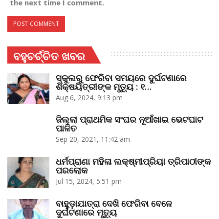
the next time I comment.
ବହୁଚର୍ଚ୍ଚିତ ଖବର
ସ୍କୁଲରୁ ଫେରିବା ସମୟରେ ଦୁର୍ଘଟଣାରେ
ଶିକ୍ଷୟିତ୍ରୀଙ୍କ ମୃତ୍ୟୁ : ୧…
Aug 6, 2024, 9:13 pm
ଜିଲ୍ଲା ପ୍ରାଥମିକ ସଂଘର ନୂଆଁଖାଇ ଭେଟଘାଟ
ପାଳିତ
Sep 20, 2021, 11:42 am
ଧର୍ମପ୍ରାଣା ମହିଳା ଲକ୍ଷ୍ମୀପ୍ରିୟା ତ୍ରିପାଠୀଙ୍କ
ପରଲୋକ
Jul 15, 2024, 5:51 pm
ବାହୁଡ଼ାଯାତ୍ରା ଦେଖି ଫେରିବା ବେଳେ
ଦୁର୍ଘଟଣାରେ ମୃତ୍ୟୁ