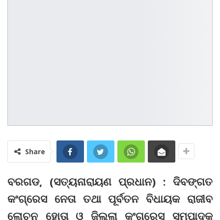
Share
ବରଗଡ, (ସତ୍ୟନାରାୟଣ ପ୍ରଧାନ) : ଦିବଙ୍ଗତ
କଂଗ୍ରେସ ନେତା ତଥା ପୂର୍ବତନ ବିଧାୟକ ରାଜୀବ
ଲୋଚନ ହୋତା ଓ ଜିଲ୍ଲା କଂଗ୍ରେସ ସମ୍ପାଦକ