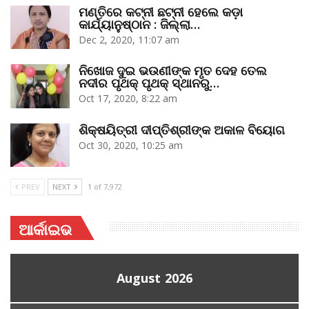
ମଣ୍ତିରେ କଟ୍‌ନୀ ଛଟ୍‌ନୀ ହେଲେ କଡ଼ା
କାର୍ଯ୍ୟାନୁଷ୍ଠାନ : ଜିଲ୍ଲା…
Dec 2, 2020, 11:07 am
ନିଖୋଜ ଦୁଇ ଭଉଣୀଙ୍କ ମୃତ ଦେହ ତେଲ
ନଦୀର ପୃଥକ୍‌ ପୃଥକ୍‌ ସ୍ଥାନରୁ…
Oct 17, 2020, 8:22 am
ଶିକ୍ଷୟିତ୍ରୀ ଦୀପ୍ତିଶ୍ରୀଙ୍କ ଅକାଳ ବିୟୋଗ
Oct 30, 2020, 10:25 am
PREV
NEXT
1 of 7,972
ଆର୍କାଇଭ
August 2026