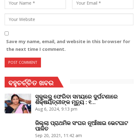
Save my name, email, and website in this browser for
the next time I comment.
ବହୁଚର୍ଚ୍ଚିତ ଖବର
ସ୍କୁଲରୁ ଫେରିବା ସମୟରେ ଦୁର୍ଘଟଣାରେ
ଶିକ୍ଷୟିତ୍ରୀଙ୍କ ମୃତ୍ୟୁ : ୧…
Aug 6, 2024, 9:13 pm
ଜିଲ୍ଲା ପ୍ରାଥମିକ ସଂଘର ନୂଆଁଖାଇ ଭେଟଘାଟ
ପାଳିତ
Sep 20, 2021, 11:42 am