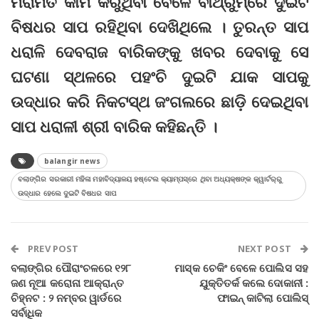
ମରାମତି କାମ କରୁଥିବା ବେଳେ ବାଥ୍‌ରୁମ୍‌ରେ ଦୁଇଟି
ବିଷଧର ସାପ ରହିଥିବା ଦେଖିଥିଲେ । ତୁରନ୍ତ ସାପ
ଧରାଳି ଦେବରାଜ ବାରିକଙ୍କୁ ଖବର ଦେବାକୁ ସେ
ଘଟଣା ସ୍ଥଳରେ ପହଂଚି ଦୁଇଟି ଯାକ ସାପକୁ
ଉଦ୍ଧାର କରି ନିକଟସ୍ଥ ଜଂଗଲରେ ଛାଡ଼ି ଦେଇଥିବା
ସାପ ଧରାଳୀ ଶ୍ରୀ ବାରିକ କହିଛନ୍ତି ।
balangir news
ବଲାଙ୍ଗିର ସରକାରୀ ମହିଳା ମହାବିଦ୍ୟାଳୟ ହଷ୍ଟେଲ କ୍ୟାମ୍ପସ୍‌ରେ ଥିବା ଅଧ୍ୟକ୍ଷଙ୍କ କ୍ୱାର୍ଟର୍‌ରୁ
ଉଦ୍ଧାର ହେଲେ ଦୁଇଟି ବିଷଧର ସାପ
PREV POST
NEXT POST
ବଲାଙ୍ଗିର ପୌରାଂଚଳରେ ୧୨୮
ମାସ୍କ ଚେକିଂ ବେଳେ ପୋଲିସ ସହ
ଜଣ ନୂଆ କରୋନା ଆକ୍ରାନ୍ତ
ଯୁକ୍ତିତର୍କ କଲେ ଦୋକାନୀ :
ଚିହ୍ନଟ : ୨ ନମ୍ବର ୱାର୍ଡରେ
ଫାଇନ୍‌ କାଟିଲା ପୋଲିସ୍‌
ସର୍ବାଧିକ