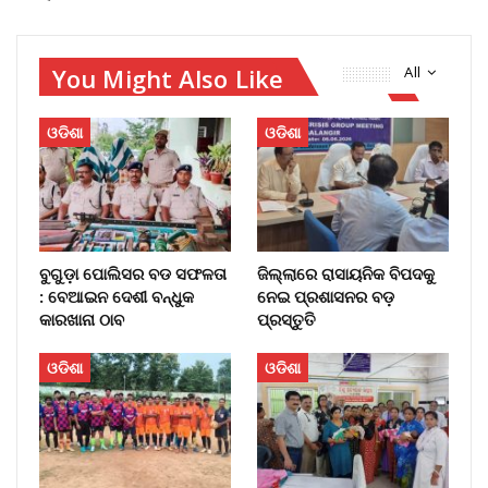
You Might Also Like
All
ଓଡିଶା
ଓଡିଶା
ବୁଗୁଡ଼ା ପୋଲିସର ବଡ ସଫଳତା
ଜିଲ୍ଲାରେ ରାସାୟନିକ ବିପଦକୁ
: ବେଆଇନ ଦେଶୀ ବନ୍ଧୁକ
ନେଇ ପ୍ରଶାସନର ବଡ଼
କାରଖାନା ଠାବ
ପ୍ରସ୍ତୁତି
ଓଡିଶା
ଓଡିଶା