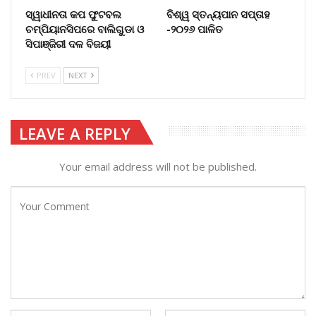
ସ୍ୱାଧୀନତା କପ ଫୁଟବଲ
ବିଶ୍ୱ ସ୍ତନ୍ୟପାନ ସପ୍ତାହ
ଚମ୍ପିୟାନସିପରେ ବାଲିଗୁଡା ଓ
-୨୦୨୬ ପାଳିତ
ସିପାଞ୍ଜିରୀ ଦଳ ବିଜୟୀ
PREV
NEXT
LEAVE A REPLY
Your email address will not be published.