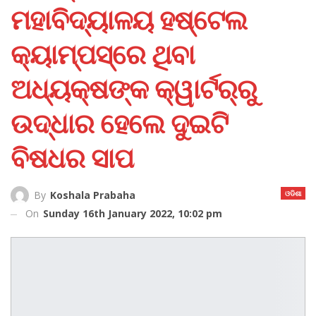
ମହାବିଦ୍ୟାଳୟ ହଷ୍ଟେଲ
କ୍ୟାମ୍ପସ୍‌ରେ ଥିବା
ଅଧ୍ୟକ୍ଷଙ୍କ କ୍ୱାର୍ଟର୍‌ରୁ
ଉଦ୍ଧାର ହେଲେ ଦୁଇଟି
ବିଷଧର ସାପ
ଓଡିଶା
By
Koshala Prabaha
On
Sunday 16th January 2022, 10:02 pm