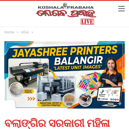
Home
ଓଡିଶା
ବଲାଙ୍ଗିର ସରକାରୀ ମହିଳା