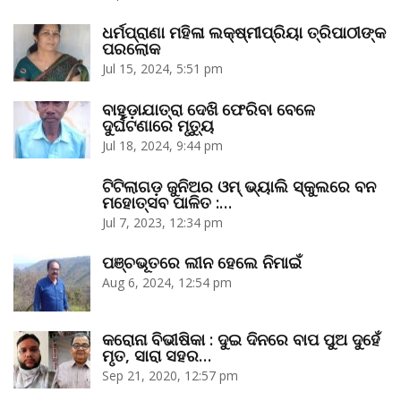
ଧର୍ମପ୍ରାଣା ମହିଳା ଲକ୍ଷ୍ମୀପ୍ରିୟା ତ୍ରିପାଠୀଙ୍କ
ପରଲୋକ
Jul 15, 2024, 5:51 pm
ବାହୁଡ଼ାଯାତ୍ରା ଦେଖି ଫେରିବା ବେଳେ
ଦୁର୍ଘଟଣାରେ ମୃତ୍ୟୁ
Jul 18, 2024, 9:44 pm
ଟିଟିଲାଗଡ଼ ଜୁନିଅର ଓମ୍‌ ଭ୍ୟାଲି ସ୍କୁଲରେ ବନ
ମହୋତ୍ସବ ପାଳିତ :…
Jul 7, 2023, 12:34 pm
ପଞ୍ଚଭୂତରେ ଲୀନ ହେଲେ ନିମାଇଁ
Aug 6, 2024, 12:54 pm
କରୋନା ବିଭୀଷିକା : ଦୁଇ ଦିନରେ ବାପ ପୁଅ ଦୁହେଁ
ମୃତ, ସାରା ସହର…
Sep 21, 2020, 12:57 pm