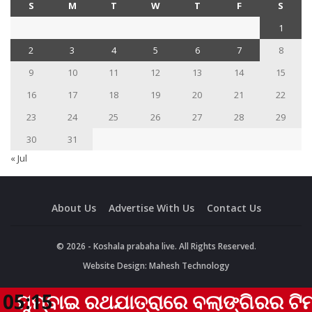
S
M
T
W
T
F
S
1
2
3
4
5
6
7
8
9
10
11
12
13
14
15
16
17
18
19
20
21
22
23
24
25
26
27
28
29
30
31
« Jul
About Us
Advertise With Us
Contact Us
© 2026 - Koshala prabaha live. All Rights Reserved.
Website Design:
Mahesh Technology
ୁମ୍ବାଇ ରଥଯାତ୍ରାରେ ବଲାଙ୍ଗିରର ଟିମ୍ ଏକ
05:15