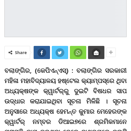
Share
ବଲାଙ୍ଗିର, (କେପିଏନ୍‌ଏସ୍‌) : ବଲାଙ୍ଗିର ସରକାରୀ
ମହିଳା ମହାବିଦ୍ୟାଳୟ ହଷ୍ଟେଲ କ୍ୟାମ୍ପସ୍‌ରେ ଥିବା
ଅଧ୍ୟକ୍ଷଙ୍କ କ୍ୱାର୍ଟର୍‌ରୁ ଦୁଇଟି ବିଷଧର ସାପ
ଉଦ୍ଧାର କରାଯାଇଥିବା ସୂଚନା ମିଳିଛି । ସୂଚନା
ଅନୁସାରେ ଅଧ୍ୟକ୍ଷ ହେମନ୍ତ କୁମାର ମେହେରଙ୍କ
କ୍ୱାର୍ଟର୍‌ ନମ୍ବର ଡିଆଇ୭ରେ ଶ୍ରମିକମାନେ