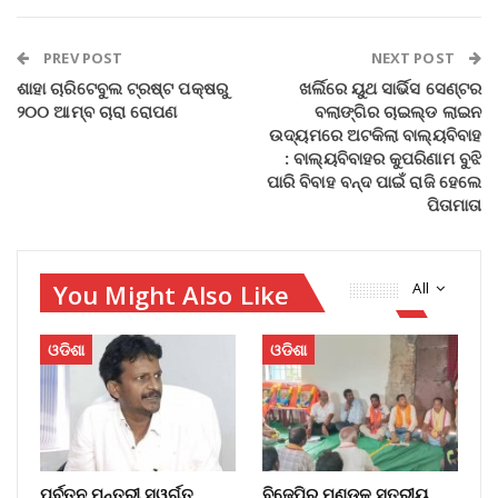
PREV POST
NEXT POST
ଶାହା ଚାରିଟେବୁଲ ଟ୍ରଷ୍ଟ ପକ୍ଷରୁ
ଖର୍ଲିରେ ୟୁଥ ସାର୍ଭିସ ସେଣ୍ଟର
୨୦୦ ଆମ୍ବ ଚାରା ରୋପଣ
ବଲାଙ୍ଗିର ଚାଇଲ୍ଡ ଲାଇନ
ଉଦ୍ୟମରେ ଅଟକିଲା ବାଲ୍ୟବିବାହ
: ବାଲ୍ୟବିବାହର କୁପରିଣାମ ବୁଝି
ପାରି ବିବାହ ବନ୍ଦ ପାଇଁ ରାଜି ହେଲେ
ପିତାମାତା
You Might Also Like
All
ଓଡିଶା
ଓଡିଶା
ପୂର୍ବତନ ମନ୍ତ୍ରୀ ସ୍ୱର୍ଗତ
ବିଜେପିର ମଣ୍ଡଳ ସ୍ତରୀୟ