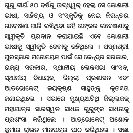
ଗୁରୁ ଦୀର୍ଘ ୫୦ ବର୍ଷରୁ ଉଦ୍ଧ୍ୱର୍ ହେଲା ସେ କୋଶଲୀ
ଭାଷା, ସାହିତ୍ୟ ଓ ସଂସ୍କୃତିକୁ ନେଇ ନିରନ୍ତର
ଗବେଷଣା ଜାରି ରଖିଥିବା କହି ତାଙ୍କର ଗବେଷଣାକୁ
ସ୍ୱୀକୃତି ପ୍ରଦାନ କରାଯାଇଛି ଏବେ କୋଶଲୀ
ଭାଷାକୁ ସ୍ୱୀକୃତି ଦେବାକୁ କହିଥିଲେ । ପଦ୍ମଶ୍ରୀ
ପୁରସ୍କାର ମନୋନୟନ ପାଇଁ ସେ କେନ୍ଦ୍ର ସରକାର,
ରାଜ୍ୟ ସରକାର, ସ୍ଥାନୀୟ ଲୋକସଭା ସାଂସଦ,
ସ୍ଥାନୀୟ ବିଧାୟକ, ଜିଲ୍ଲା ପ୍ରଶାସନ ଏବଂ
ଆଡଭୋକେଟ୍‌ ଜୟକୃଷ୍ଣ ସାହୁଙ୍କୁ କୃତଜ୍ଞତା
ଜଣାଇଥିଲେ । ସଭାରେ ମୁଖ୍ୟଅତିଥି ଜିଲ୍ଲାଜଜ୍‌
ମହାପାତ୍ର ସାରସ୍ୱତ ସାଧକ ଗୁରୁଙ୍କ ସାଧନାକୁ
ପ୍ରଶଂସା କରିଥିଲେ । ଆଡ୍‌ଭୋକେଟ୍‌ ଅଶୋକ
କୁମାର ରାଉତ ମାନପତ୍ର ପାଠ କରିଥିଲେ । ସଭା