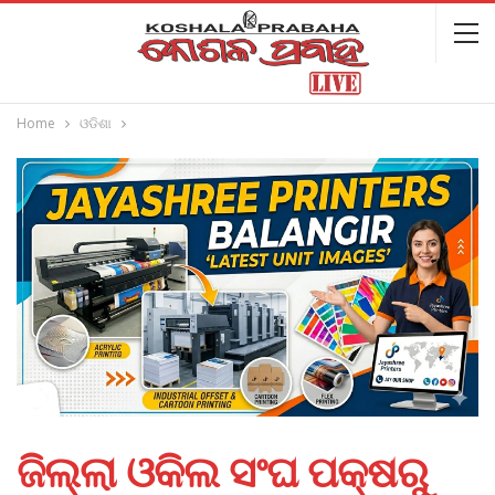
Home
ଓଡିଶା
ଜିଲ୍ଲା ଓକିଲ ସଂଘ ପକ୍ଷରୁ