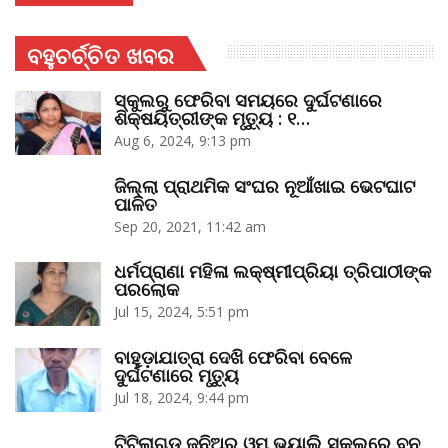
ବହୁଚର୍ଚ୍ଚିତ ଖବର
ସ୍କୁଲରୁ ଫେରିବା ସମୟରେ ଦୁର୍ଘଟଣାରେ
ଶିକ୍ଷୟିତ୍ରୀଙ୍କ ମୃତ୍ୟୁ : ୧…
Aug 6, 2024, 9:13 pm
ଜିଲ୍ଲା ପ୍ରାଥମିକ ସଂଘର ନୂଆଁଖାଇ ଭେଟଘାଟ
ପାଳିତ
Sep 20, 2021, 11:42 am
ଧର୍ମପ୍ରାଣା ମହିଳା ଲକ୍ଷ୍ମୀପ୍ରିୟା ତ୍ରିପାଠୀଙ୍କ
ପରଲୋକ
Jul 15, 2024, 5:51 pm
ବାହୁଡ଼ାଯାତ୍ରା ଦେଖି ଫେରିବା ବେଳେ
ଦୁର୍ଘଟଣାରେ ମୃତ୍ୟୁ
Jul 18, 2024, 9:44 pm
ଟିଟିଲାଗଡ଼ ଜୁନିଅର ଓମ୍‌ ଭ୍ୟାଲି ସ୍କୁଲରେ ବନ