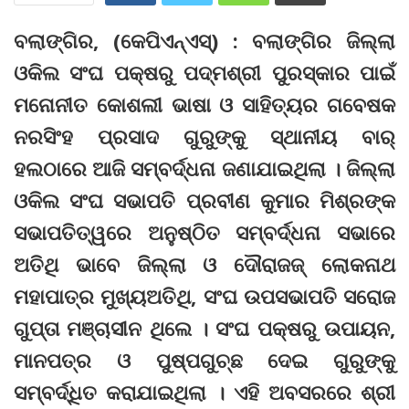
ବଲାଙ୍ଗିର, (କେପିଏନ୍‌ଏସ୍‌) : ବଲାଙ୍ଗିର ଜିଲ୍ଲା
ଓକିଲ ସଂଘ ପକ୍ଷରୁ ପଦ୍ମଶ୍ରୀ ପୁରସ୍କାର ପାଇଁ
ମନୋନୀତ କୋଶଲୀ ଭାଷା ଓ ସାହିତ୍ୟର ଗବେଷକ
ନରସିଂହ ପ୍ରସାଦ ଗୁରୁଙ୍କୁ ସ୍ଥାନୀୟ ବାର୍‌
ହଲଠାରେ ଆଜି ସମ୍ବର୍ଦ୍ଧନା ଜଣାଯାଇଥିଲା । ଜିଲ୍ଲା
ଓକିଲ ସଂଘ ସଭାପତି ପ୍ରବୀଣ କୁମାର ମିଶ୍ରଙ୍କ
ସଭାପତିତ୍ୱରେ ଅନୁଷ୍ଠିତ ସମ୍ବର୍ଦ୍ଧନା ସଭାରେ
ଅତିଥି ଭାବେ ଜିଲ୍ଲା ଓ ଦୌରାଜଜ୍‌ ଲୋକନାଥ
ମହାପାତ୍ର ମୁଖ୍ୟଅତିଥି, ସଂଘ ଉପସଭାପତି ସରୋଜ
ଗୁପ୍ତା ମଞ୍ଚାସୀନ ଥିଲେ । ସଂଘ ପକ୍ଷରୁ ଉପାୟନ,
ମାନପତ୍ର ଓ ପୁଷ୍ପଗୁଚ୍ଛ ଦେଇ ଗୁରୁଙ୍କୁ
ସମ୍ବର୍ଦ୍ଧିତ କରାଯାଇଥିଲା । ଏହି ଅବସରରେ ଶ୍ରୀ