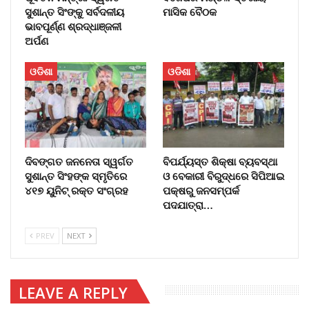
ସୁଶାନ୍ତ ସିଂଙ୍କୁ ସର୍ବଦଳୀୟ
ମାସିକ ବୈଠକ
ଭାବପୂର୍ଣ୍ଣ ଶ୍ରଦ୍ଧାଞ୍ଜଳୀ
ଅର୍ପଣ
ଓଡିଶା
ଓଡିଶା
ଦିବଙ୍ଗତ ଜନନେତା ସ୍ୱର୍ଗତ
ବିପର୍ଯ୍ୟସ୍ତ ଶିକ୍ଷା ବ୍ୟବସ୍ଥା
ସୁଶାନ୍ତ ସିଂହଙ୍କ ସ୍ମୃତିରେ
ଓ ବେକାରୀ ବିରୁଦ୍ଧରେ ସିପିଆଇ
୪୧୭ ୟୁନିଟ୍ ରକ୍ତ ସଂଗ୍ରହ
ପକ୍ଷରୁ ଜନସମ୍ପର୍କ
ପଦଯାତ୍ରା…
PREV
NEXT
LEAVE A REPLY