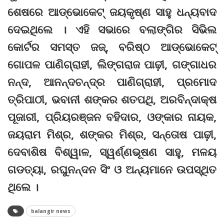
ଶେଷରେ ଆଡ୍‌ଭୋକେଟ୍‌ ଜୟକୃଷ୍ଣ ସାହୁ ଧନ୍ୟବାଦ
ଦେଇଥିଲେ । ଏହି ସଭାରେ ବଲାଙ୍ଗିର ସିଭିଲ
କୋର୍ଟର ସମସ୍ତ ଜଜ୍‌, ବରିଷ୍ଠ ଆଡ୍‌ଭୋକେଟ୍‌
ଗୋପଳ ପାଣିଗ୍ରାହୀ, ଲିଙ୍ଗରାଜ ପାଢ଼ୀ, ଗଙ୍ଗାଧର
ନନ୍ଦ, ଆନନ୍ଦଚନ୍ଦ୍ର ପାଣିଗ୍ରାହୀ, ପ୍ରମୋଦ
ତ୍ରିପାଠୀ, ଭବାନୀ ଶଙ୍କର ଶତପଥି, ଅରବିନ୍ଦାକ୍ଷ
ପୂଜାରୀ, ପ୍ରିୟରଞ୍ଜନ ବହିଦାର, ଓଙ୍କାର ନାୟକ,
ଜୟରାମ ମିଶ୍ର, ଶଙ୍କର ମିଶ୍ର, ସନ୍ତୋଷ ପାଢ଼ୀ,
ଦେବାଶିଷ ବିଶ୍ୱାଳ, ସ୍ୱର୍ଣ୍ଣଭୂଷଣ ସାହୁ, ମଳୟ
ଗଡତ୍ୟା, ରଘୁନନ୍ଦନ ସିଂ ଓ ଅନ୍ୟମାନେ ଉପସ୍ଥିତ
ଥିଲେ ।
balangir news