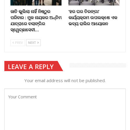
​ଜାତି ଭୁଲିଲା ନାହିଁ ନିଷ୍ଠୁର
‘ହର ଘର ତିରଙ୍ଗା’
ପରିବାର : ମୁକ ନାୟକର ଅନ୍ତିମ
କାର୍ଯ୍ୟକ୍ରମ ଉପଲକ୍ଷେ ଏକ
ଯାତ୍ରାରେ ବଲାଙ୍ଗିର
ଭବ୍ୟ ରାଲିର ଆୟୋଜନ
ସ୍ୱେଚ୍ଛାସେବୀ…
PREV
NEXT
LEAVE A REPLY
Your email address will not be published.