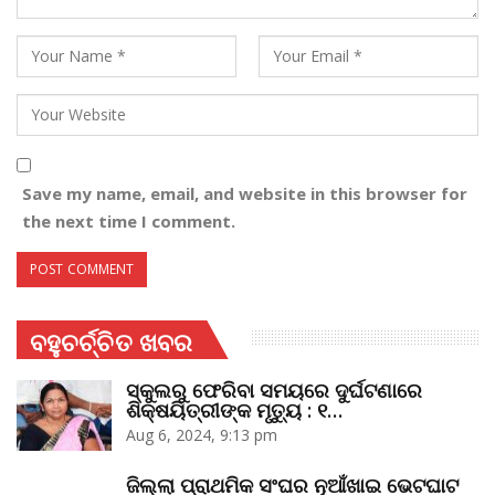
Save my name, email, and website in this browser for
the next time I comment.
ବହୁଚର୍ଚ୍ଚିତ ଖବର
ସ୍କୁଲରୁ ଫେରିବା ସମୟରେ ଦୁର୍ଘଟଣାରେ
ଶିକ୍ଷୟିତ୍ରୀଙ୍କ ମୃତ୍ୟୁ : ୧…
Aug 6, 2024, 9:13 pm
ଜିଲ୍ଲା ପ୍ରାଥମିକ ସଂଘର ନୂଆଁଖାଇ ଭେଟଘାଟ