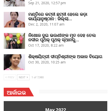
Sep 21, 2020, 12:57 pm
ମଣ୍ତିରେ କଟ୍‌ନୀ ଛଟ୍‌ନୀ ହେଲେ କଡ଼ା
କାର୍ଯ୍ୟାନୁଷ୍ଠାନ : ଜିଲ୍ଲା…
Dec 2, 2020, 11:07 am
ନିଖୋଜ ଦୁଇ ଭଉଣୀଙ୍କ ମୃତ ଦେହ ତେଲ
ନଦୀର ପୃଥକ୍‌ ପୃଥକ୍‌ ସ୍ଥାନରୁ…
Oct 17, 2020, 8:22 am
ଶିକ୍ଷୟିତ୍ରୀ ଦୀପ୍ତିଶ୍ରୀଙ୍କ ଅକାଳ ବିୟୋଗ
Oct 30, 2020, 10:25 am
PREV
NEXT
1 of 7,980
ଆର୍କାଇଭ
May 2022