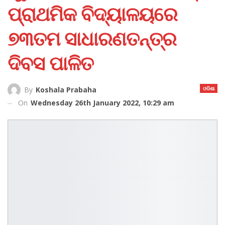
ପ୍ରାଥମିକ ବିଦ୍ୟାଳୟରେ
୭୩ତମ ସାଧାରଣତନ୍ତ୍ର
ଦିବସ ପାଳିତ
ଓଡିଶା
By
Koshala Prabaha
On
Wednesday 26th January 2022, 10:29 am