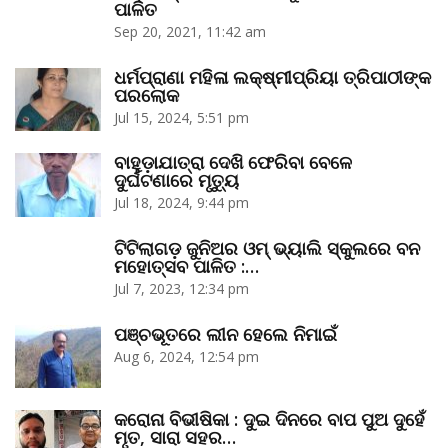
ପାଳିତ
Sep 20, 2021, 11:42 am
ଧର୍ମପ୍ରାଣା ମହିଳା ଲକ୍ଷ୍ମୀପ୍ରିୟା ତ୍ରିପାଠୀଙ୍କ
ପରଲୋକ
Jul 15, 2024, 5:51 pm
ବାହୁଡ଼ାଯାତ୍ରା ଦେଖି ଫେରିବା ବେଳେ
ଦୁର୍ଘଟଣାରେ ମୃତ୍ୟୁ
Jul 18, 2024, 9:44 pm
ଟିଟିଲାଗଡ଼ ଜୁନିଅର ଓମ୍‌ ଭ୍ୟାଲି ସ୍କୁଲରେ ବନ
ମହୋତ୍ସବ ପାଳିତ :…
Jul 7, 2023, 12:34 pm
ପଞ୍ଚଭୂତରେ ଲୀନ ହେଲେ ନିମାଇଁ
Aug 6, 2024, 12:54 pm
କରୋନା ବିଭୀଷିକା : ଦୁଇ ଦିନରେ ବାପ ପୁଅ ଦୁହେଁ
ମୃତ, ସାରା ସହର…