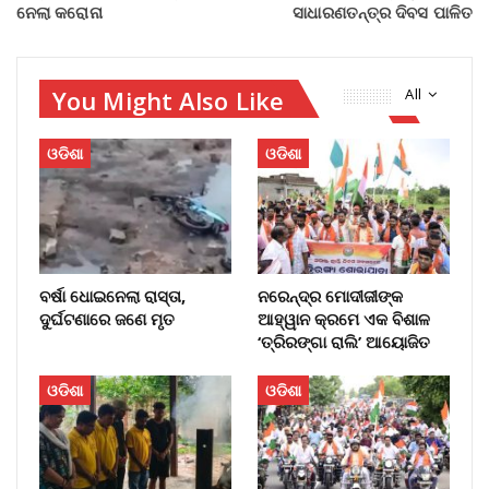
ନେଲା କରୋନା
ସାଧାରଣତନ୍ତ୍ର ଦିବସ ପାଳିତ
You Might Also Like
All
ଓଡିଶା
ଓଡିଶା
ବର୍ଷା ଧୋଇନେଲା ରାସ୍ତା,
ନରେନ୍ଦ୍ର ମୋଦୀଜୀଙ୍କ
ଦୁର୍ଘଟଣାରେ ଜଣେ ମୃତ
ଆହ୍ୱାନ କ୍ରମେ ଏକ ବିଶାଳ
‘ତ୍ରିରଙ୍ଗା ରାଲି’ ଆୟୋଜିତ
ଓଡିଶା
ଓଡିଶା