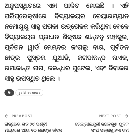
ଅନୁପସ୍ଥିତରେ ଏହା ପାଳିତ ହୋଇଛି । ଏହି
ପରିପ୍ରେକ୍ଷୀରେ ବିଦ୍ୟାଳୟର ଚେୟାରମ୍ୟାନ
ନମୋଗୁରୁ ସାହୁ ପତାକା ଉତ୍ତୋଳନ କରିଥିବା ବେଳେ
ବିଦ୍ୟାଳୟର ପ୍ରଧାନ ଶିକ୍ଷକ ଶାନ୍ତନୁ ମହାକୁର,
ପୂର୍ବତନ ୱାର୍ଡ ମେମ୍ବର ଜଂଗଲୁ ବାଗ, ପୂର୍ବତନ
ଛାତ୍ର ପୁସ୍ତମ ଯୁଆଡି, ଜଗଦାନନ୍ଦ ନାଏକ,
ରମାକାନ୍ତ ନାଗ, ଜଳନ୍ଧର ପୁଟେଲ, ଏବଂ ଦିବାକର
ସାହୁ ଉପସ୍ଥିତ ଥିଲେ ।
gaisilet news
PREV POST
NEXT POST
ରାଜ୍ୟରେ ଗତ ୨୪ ଘଣ୍ଟା
ରେଙ୍ଗାଲଜୁରୀ ଜୟତରୁଣ ଯୁବକ
ମଧ୍ୟରେ ଆଉ ୧୦ ଜଣଙ୍କ ଜୀବନ
ସଂଘ ପକ୍ଷରୁ ୭୩ ତମ