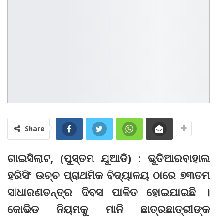
Share
ଗାଇସିଲାଟ, (ପୁସ୍ତମ ଯୁଆଡି) : ଭୁତିଆରବାହାଲ
ହରିସିଂ ଉଚ୍ଚ ପ୍ରାଥମିକ ବିଦ୍ୟାଳୟ ଠାରେ ୭୩ତମ
ସାଧାରଣତନ୍ତ୍ର ଦିବସ ପାଳିତ ହୋଇଯାଇଛି ।
କୋଭିଡ ନିୟମକୁ ମାନି ଛାତ୍ରଛାତ୍ରୀଙ୍କ