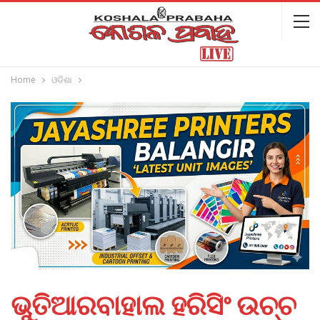
Home
ଓଡିଶା
ଭୁତିଆରବାହାଲ ହରିସିଂ ଉଚ୍ଚ