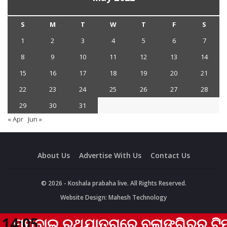
S
M
T
W
T
F
S
1
2
3
4
5
6
7
8
9
10
11
12
13
14
15
16
17
18
19
20
21
22
23
24
25
26
27
28
29
30
31
« Apr
Jun »
About Us
Advertise With Us
Contact Us
© 2026 - Koshala prabaha live. All Rights Reserved.
Website Design:
Mahesh Technology
ୁମ୍ବାଇ ରଥଯାତ୍ରାରେ ବଲାଙ୍ଗିରର ଟିମ୍ ଏ
14:05