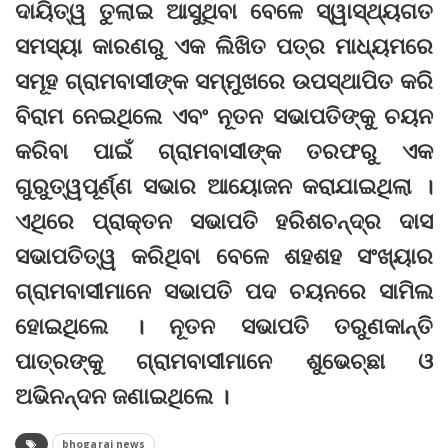
ଦାୟିତ୍ୱ ତୁଲାଇ ଆସୁଥିବା ବେଳେ ସ୍ୱାସ୍ଥ୍ୟଗତ
ସମସ୍ୟା କାରଣରୁ ଏକ ଲିଖିତ ପତ୍ର ମାଧ୍ୟମରେ
ସମୂହ ଗ୍ରାମବାସୀଙ୍କ ସମ୍ମୁଖରେ ଉପସ୍ଥାପିତ କରି
ବିରାମ ନେଇଥିଲେ ଏବଂ ନୂତନ ସଭାପତିଙ୍କୁ ଚୟନ
କରିବା ପାଇଁ ଗ୍ରାମବାସୀଙ୍କ ତରଫରୁ ଏକ
ଗୁରୁତ୍ୱପୂର୍ଣ୍ଣ ସଭାର ଆୟୋଜନ କରାଯାଇଥିଲା ।
ଏଥିରେ ପ୍ରାକ୍ତନ ସଭାପତି ହରିଶଚନ୍ଦ୍ର ଦାସ
ସଭାପତିତ୍ୱ କରିଥିବା ବେଳେ ଶହଶହ ସଂଖ୍ୟାର
ଗ୍ରାମବାସୀମାନେ ସଭାପତି ପଦ ଚୟନରେ ସାମିଲ
ହୋଇଥିଲେ । ନୂତନ ସଭାପତି ତରୁଣକାନ୍ତି
ପାତ୍ରଙ୍କୁ ଗ୍ରାମବାସୀମାନେ ଶୁଭେଚ୍ଛା ଓ
ଅଭିନନ୍ଦନ ଜଣାଇଥିଲେ ।
bhogarai news