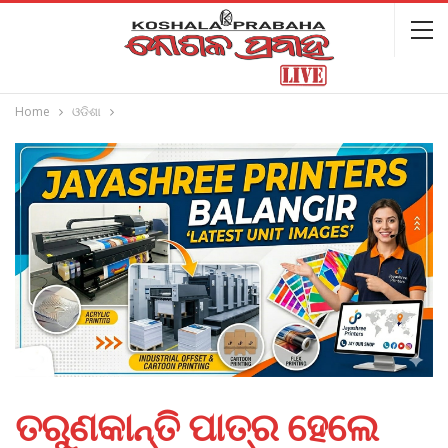
Home
ଓଡିଶା
ତରୁଣକାନ୍ତି ପାତ୍ର ହେଲେ