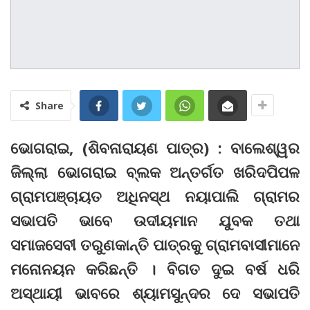
Share
ଭୋଗରାଇ, (ଶିବନାରାୟଣ ପାତ୍ର) : ବାଲେଶ୍ୱର
ଜିଲ୍ଲା ଭୋଗରାଇ ବ୍ଲକ ଅନ୍ତର୍ଗତ ଖରିଦପିପଳ
ଗ୍ରାମପଞ୍ଚାୟତ ଅଧିନସ୍ଥ ନୟାପାଲି ଗ୍ରାମର
ସଭାପତି ଭାବେ ଉଦୀୟମାନ ଯୁବକ ତଥା
ସମାଜସେବୀ ତରୁଣକାନ୍ତି ପାତ୍ରକୁ ଗ୍ରାମବାସୀମାନେ
ମନୋନୟନ କରିଛନ୍ତି । ବିଗତ ଦୁଇ ବର୍ଷ ଧରି
ଅସ୍ଥାୟୀ ଭାବରେ ଶ୍ୟାମସୁନ୍ଦର ଦେ ସଭାପତି