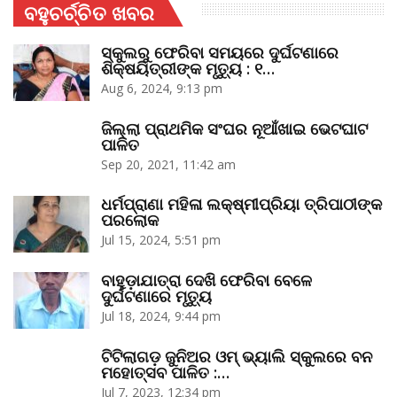
ବହୁଚର୍ଚ୍ଚିତ ଖବର
ସ୍କୁଲରୁ ଫେରିବା ସମୟରେ ଦୁର୍ଘଟଣାରେ
ଶିକ୍ଷୟିତ୍ରୀଙ୍କ ମୃତ୍ୟୁ : ୧…
Aug 6, 2024, 9:13 pm
ଜିଲ୍ଲା ପ୍ରାଥମିକ ସଂଘର ନୂଆଁଖାଇ ଭେଟଘାଟ
ପାଳିତ
Sep 20, 2021, 11:42 am
ଧର୍ମପ୍ରାଣା ମହିଳା ଲକ୍ଷ୍ମୀପ୍ରିୟା ତ୍ରିପାଠୀଙ୍କ
ପରଲୋକ
Jul 15, 2024, 5:51 pm
ବାହୁଡ଼ାଯାତ୍ରା ଦେଖି ଫେରିବା ବେଳେ
ଦୁର୍ଘଟଣାରେ ମୃତ୍ୟୁ
Jul 18, 2024, 9:44 pm
ଟିଟିଲାଗଡ଼ ଜୁନିଅର ଓମ୍‌ ଭ୍ୟାଲି ସ୍କୁଲରେ ବନ
ମହୋତ୍ସବ ପାଳିତ :…
Jul 7, 2023, 12:34 pm