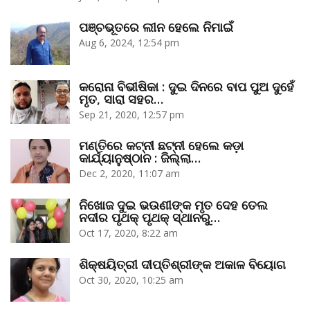
ପଞ୍ଚଭୂତରେ ଲୀନ ହେଲେ ନିମାଇଁ
Aug 6, 2024, 12:54 pm
କରୋନା ବିଭୀଷିକା : ଦୁଇ ଦିନରେ ବାପ ପୁଅ ଦୁହେଁ
ମୃତ, ସାରା ସହର…
Sep 21, 2020, 12:57 pm
ମଣ୍ତିରେ କଟ୍‌ନୀ ଛଟ୍‌ନୀ ହେଲେ କଡ଼ା
କାର୍ଯ୍ୟାନୁଷ୍ଠାନ : ଜିଲ୍ଲା…
Dec 2, 2020, 11:07 am
ନିଖୋଜ ଦୁଇ ଭଉଣୀଙ୍କ ମୃତ ଦେହ ତେଲ
ନଦୀର ପୃଥକ୍‌ ପୃଥକ୍‌ ସ୍ଥାନରୁ…
Oct 17, 2020, 8:22 am
ଶିକ୍ଷୟିତ୍ରୀ ଦୀପ୍ତିଶ୍ରୀଙ୍କ ଅକାଳ ବିୟୋଗ
Oct 30, 2020, 10:25 am