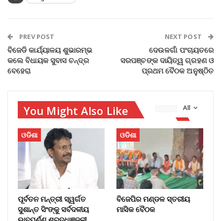
PREV POST
NEXT POST
ବିଜେଡି କାର୍ଯ୍ୟାଳୟ ଶୁଭାରମ୍ଭ
ଦେଉଳଗାଁ ପଂଚାୟତରେ
କଲେ ବିଧାୟକ ସୁବାସ ଚନ୍ଦ୍ର
ସରପଞ୍ଚଙ୍କ ଦାୟିତ୍ୱ ଗ୍ରହଣ ଓ
ବେହେରା
ପ୍ରଥମ ବୈଠକ ଅନୁଷ୍ଠିତ
You Might Also Like
All
ଓଡିଶା
ଓଡିଶା
ପୂର୍ବତନ ମନ୍ତ୍ରୀ ସ୍ୱର୍ଗତ
ବିଜେପିର ମଣ୍ଡଳ ସ୍ତରୀୟ
ସୁଶାନ୍ତ ସିଂଙ୍କୁ ସର୍ବଦଳୀୟ
ମାସିକ ବୈଠକ
ଭାବପୂର୍ଣ୍ଣ ଶ୍ରଦ୍ଧାଞ୍ଜଳୀ