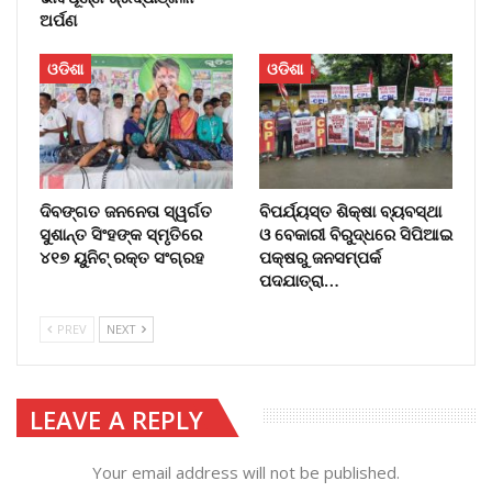
ଅର୍ପଣ
ଓଡିଶା
ଓଡିଶା
ଦିବଙ୍ଗତ ଜନନେତା ସ୍ୱର୍ଗତ
ବିପର୍ଯ୍ୟସ୍ତ ଶିକ୍ଷା ବ୍ୟବସ୍ଥା
ସୁଶାନ୍ତ ସିଂହଙ୍କ ସ୍ମୃତିରେ
ଓ ବେକାରୀ ବିରୁଦ୍ଧରେ ସିପିଆଇ
୪୧୭ ୟୁନିଟ୍ ରକ୍ତ ସଂଗ୍ରହ
ପକ୍ଷରୁ ଜନସମ୍ପର୍କ
ପଦଯାତ୍ରା…
PREV
NEXT
LEAVE A REPLY
Your email address will not be published.