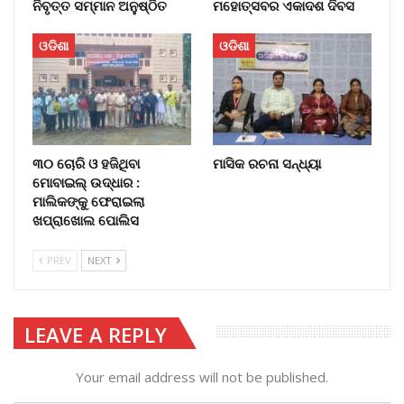
ନିବୃତ୍ତ ସମ୍ମାନ ଅନୁଷ୍ଠିତ
ମହୋତ୍ସବର ଏକାଦଶ ଦିବସ
ଓଡିଶା
ଓଡିଶା
୩୦ ଚୋରି ଓ ହଜିଥିବା
ମାସିକ ରଚନା ସନ୍ଧ୍ୟା
ମୋବାଇଲ୍‌ ଉଦ୍ଧାର :
ମାଲିକଙ୍କୁ ଫେରାଇଲା
ଖପ୍ରାଖୋଲ ପୋଲିସ
PREV
NEXT
LEAVE A REPLY
Your email address will not be published.