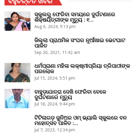
ବହୁଚର୍ଚ୍ଚିତ ଖବର
ସ୍କୁଲରୁ ଫେରିବା ସମୟରେ ଦୁର୍ଘଟଣାରେ
ଶିକ୍ଷୟିତ୍ରୀଙ୍କ ମୃତ୍ୟୁ : ୧…
Aug 6, 2024, 9:13 pm
ଜିଲ୍ଲା ପ୍ରାଥମିକ ସଂଘର ନୂଆଁଖାଇ ଭେଟଘାଟ
ପାଳିତ
Sep 20, 2021, 11:42 am
ଧର୍ମପ୍ରାଣା ମହିଳା ଲକ୍ଷ୍ମୀପ୍ରିୟା ତ୍ରିପାଠୀଙ୍କ
ପରଲୋକ
Jul 15, 2024, 5:51 pm
ବାହୁଡ଼ାଯାତ୍ରା ଦେଖି ଫେରିବା ବେଳେ
ଦୁର୍ଘଟଣାରେ ମୃତ୍ୟୁ
Jul 18, 2024, 9:44 pm
ଟିଟିଲାଗଡ଼ ଜୁନିଅର ଓମ୍‌ ଭ୍ୟାଲି ସ୍କୁଲରେ ବନ
ମହୋତ୍ସବ ପାଳିତ :…
Jul 7, 2023, 12:34 pm