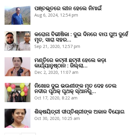
ପଞ୍ଚଭୂତରେ ଲୀନ ହେଲେ ନିମାଇଁ
Aug 6, 2024, 12:54 pm
କରୋନା ବିଭୀଷିକା : ଦୁଇ ଦିନରେ ବାପ ପୁଅ ଦୁହେଁ
ମୃତ, ସାରା ସହର…
Sep 21, 2020, 12:57 pm
ମଣ୍ତିରେ କଟ୍‌ନୀ ଛଟ୍‌ନୀ ହେଲେ କଡ଼ା
କାର୍ଯ୍ୟାନୁଷ୍ଠାନ : ଜିଲ୍ଲା…
Dec 2, 2020, 11:07 am
ନିଖୋଜ ଦୁଇ ଭଉଣୀଙ୍କ ମୃତ ଦେହ ତେଲ
ନଦୀର ପୃଥକ୍‌ ପୃଥକ୍‌ ସ୍ଥାନରୁ…
Oct 17, 2020, 8:22 am
ଶିକ୍ଷୟିତ୍ରୀ ଦୀପ୍ତିଶ୍ରୀଙ୍କ ଅକାଳ ବିୟୋଗ
Oct 30, 2020, 10:25 am