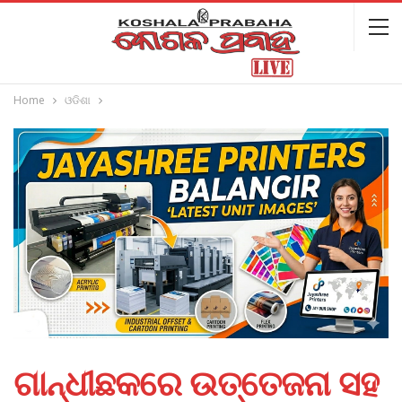
Home
ଓଡିଶା
ଗାନ୍ଧୀଛକରେ ଉତ୍ତେଜନା ସହ