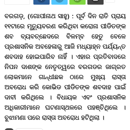
ବରଗଡ଼, (ଗୋପୀନାଥ ସାହୁ) : ପୂର୍ବ ଦିନ ରାତି ପ୍ରାୟ
୧୧ଟାରେ ମୃତ୍ୟୁବରଣ କରିଥିବା କରୋନା ପୀଡିତଙ୍କ
ଶବ ବ୍ୟବଚ୍ଛେଦରେ ବିଳମ୍ବ ହେତୁ ବେଳେ
ପ୍ରଶାସନିକ ଅବହେଳାରୁ ଆଜି ମଧ୍ୟାହ୍ନ ପର୍ଯ୍ୟନ୍ତ
ଶବଦାହ ହୋଇପାରିବ ନାହିଁ । ଏହାର ପ୍ରତିବାଦରେ
ନିପନ ଦାଶଙ୍କ ନେତୃତ୍ୱରେ ବରଗଡର ଜାଗ୍ରତ
ଲୋକମାନେ ଗାନ୍ଧୀଛକ ଠାରେ ମୁଖ୍ୟ ରାସ୍ତା
ଅବରୋଧ କରି କୋଭିଡ ପୀଡିତଙ୍କ ଶବଦାହ ପାଇଁ
ଦାବୀ କରିଥିଲେ । ବିଧାୟକ ଏବଂ ପ୍ରଶାସନିକ
ଅଧିକାରୀମାନେ ଘଟଣାସ୍ଥଳରେ ପହଞ୍ଚିଥିଲେ ।
ବୁଝାମଣା ପରେ ରାସ୍ତା ଅବରୋଧ ହଟିଥିଲା ।