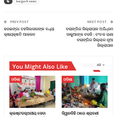
bargarh news
PREV POST
NEXT POST
ହରଭଙ୍ଗା ତହସିଲଦାରଙ୍କ ବନ୍ୟା
ବଲାଙ୍ଗିର ଜିଲ୍ଲାପାଳ ଅରିନ୍ଦମ
କ୍ଷୟକ୍ଷତି ଆକଳନ
ଡାକୁଆଙ୍କ ବଦଳି : ଚଂଚଳ ରାଣା
ବଲାଙ୍ଗିର ଜିଲ୍ଲାର ନୂଆ
ଜିଲ୍ଲାପାଳ
You Might Also Like
All
ଓଡିଶା
ଓଡିଶା
କ୍ଲଷ୍ଟରସ୍ଥରୀୟ ସେବା
ଦିୱାନଡିହି ଠାରେ ଶ୍ରାବଣୀ