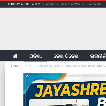
About Us
Advertise With Us
Contact Us
FRIDAY, AUGUST 7, 2026
ଓଡିଶା
ଦେଶ ବିଦେଶ
ରାଜନୀତ
Home
ଓଡିଶା
ବଜାର ଗୃହ ଛୋଟ ହେଉଥିବା ପ୍ରତିବାଦରେ ବଣିକ ସଂଘର ରାସ୍ତା 