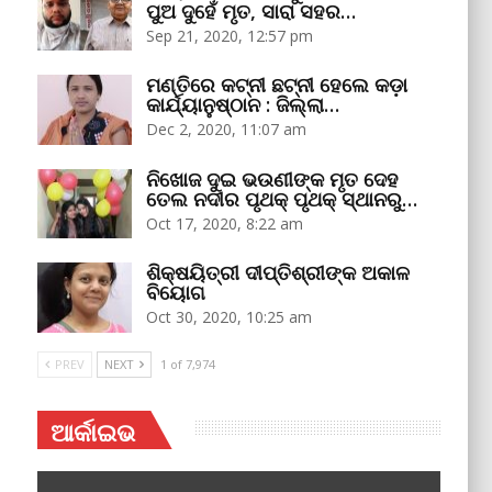
ପୁଅ ଦୁହେଁ ମୃତ, ସାରା ସହର…
Sep 21, 2020, 12:57 pm
ମଣ୍ତିରେ କଟ୍‌ନୀ ଛଟ୍‌ନୀ ହେଲେ କଡ଼ା
କାର୍ଯ୍ୟାନୁଷ୍ଠାନ : ଜିଲ୍ଲା…
Dec 2, 2020, 11:07 am
ନିଖୋଜ ଦୁଇ ଭଉଣୀଙ୍କ ମୃତ ଦେହ
ତେଲ ନଦୀର ପୃଥକ୍‌ ପୃଥକ୍‌ ସ୍ଥାନରୁ…
Oct 17, 2020, 8:22 am
ଶିକ୍ଷୟିତ୍ରୀ ଦୀପ୍ତିଶ୍ରୀଙ୍କ ଅକାଳ
ବିୟୋଗ
Oct 30, 2020, 10:25 am
PREV
NEXT
1 of 7,974
ଆର୍କାଇଭ