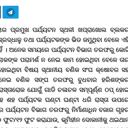
ିଲ୍ଲାର ପ୍ରମୁଖ ପର୍ଯ୍ୟଟନ ସ୍ଥଳୀ ଖପ୍ରାଖୋଲ ବ୍ଲକ
ରଦ୍ଧାଳୁ ତଥା ପର୍ଯ୍ୟଟକଙ୍କ ଭିଡ ଜମୁଥିବା ବେଳେ ଏହ
ହିଁ । ଅନେକ ସମୟରେ ପର୍ଯ୍ୟଟନ ବିଭାଗ ତରଫରୁ କୋଟ
 ଲୋକଙ୍କ ପରାମର୍ଶ ନ ନେଇ କାମ ହୋଇଥିବା ବେଳେ ତା
ି ହୋଇଥିବା ବିଷୟ ସ୍ଥାନୀୟ ବଣିକ ସଂଘ କ୍ଷୋବର ସ
ୀ ନେଇ ବଣିକ ସଙ୍ଘ ତରଫରୁ ବୁଧବାର ହରିଶଙ୍କ
ାସ୍ତାରୋକ ଯୋଗୁଁ ଗାଡି ଚଳାଚଳ ସମ୍ପୂର୍ଣ୍ଣ ଠପ୍‌ ହୋ
ଶହ ଶହ ପର୍ଯ୍ୟଟକ ଘଣ୍ଟା ଘଣ୍ଟା ଧରି ରାସ୍ତା ଉପର
େ ପର୍ଯ୍ୟଟନ ବିଭାଗ ତରଫରୁ ନିର୍ମାଣାଧିନ ବଜାର ଗୃହ
ଫୁଟ/୧୨ ଫୁଟ କରାଯାଉ, ଭୂମିହୀନ ଦୋକାନୀକୁ ଥଇଥା