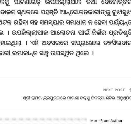
ଥଳକୁ ପାଟଣାଗଡ଼ ଉପଜିଲ୍ଲାପାଳ ତଥା ଦେବୋତ୍ତ
ଆନ୍ଦୋଳନ ସ୍ଥଳରେ ପହଞ୍ଚି ଆନ୍ଦୋଳନକାରୀଙ୍କୁ ବୁଝାସୁଝ
ଅଟଳ ରହିବା ସହ ସମସ୍ୟାର ସମାଧାନ ନ ହେବା ପର୍ଯ୍ୟନ୍
େ । ଉପଜିଲ୍ଲାପାଳ ଆଲୋଚନା ପାଇଁ ନିର୍ଭର ପ୍ରତିଶୃତ
 ହୋଇଥିଲା । ଏହି ଅବସରରେ ଖପ୍ରାଖୋଲ ତହସିଲଦା
ାରୀ ରମାକାନ୍ତ ସାହୁ ଉପସ୍ଥିତ ଥିଲେ ।
NEXT POST
ଶ୍ରୀ ରାମଚନ୍ଦ୍ରପୁରଠାରେ ମାଗଣା ଚକ୍ଷୁ ଚିକତ୍ସା ଶିବିର ଅନୁଷ୍ଠି
More From Author