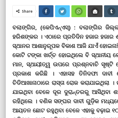
Share
ବଲାଙ୍ଗିର, (କେପିଏନ୍‌ଏସ୍‌) : ବଲାଙ୍ଗିର ଜ
ହରିଶଙ୍କର । ଏଠାରେ ପ୍ରତିଦିନ ହଜାର ହଜାର ଶ୍
ସ୍ଥାନର ଆଶାନୁରୂପକ ବିକାଶ ଆଜି ଯାଏଁ ହୋଇନା
କୋଟି ଟଙ୍କା ଖର୍ଚ୍ଚ ହୋଇଥିଲେ ବି ସ୍ଥାନୀୟ
ମାନ, ସ୍ଥାୟୀତ୍ୱ ଉପରେ ପ୍ରଶ୍ନବାଚି ସୃଷ୍ଟ
ପ୍ରକାଶ କରିଛି । ଏହାସହ ତିନିଦଫା ଦାବ
ଚିଡିଆଖାନାଠାରେ ରାସ୍ତା ରୋକ କରାଯାଇଥିଲା । ର
ଯାଇଥିବା ବେଳେ ଦୂର ଦୁରାନ୍ତରରୁ ଆସିଥିବା 
ରହିଥିଲେ । ବଣିକ ସଙ୍ଘର ଦାବୀ ଗୁଡ଼ିକ ମଧ୍ୟର
ଆୟତନ ଛୋଟ ରହୁଥିବା ବେଳେ ଏହାକୁ ବଢ଼ାଇ ୧୦ 