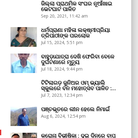
ଜିଲ୍ଲା ପ୍ରାଥମିକ ସଂଘର ନୂଆଁଖାଇ
ଭେଟଘାଟ ପାଳିତ
Sep 20, 2021, 11:42 am
ଧର୍ମପ୍ରାଣା ମହିଳା ଲକ୍ଷ୍ମୀପ୍ରିୟା
ତ୍ରିପାଠୀଙ୍କ ପରଲୋକ
Jul 15, 2024, 5:51 pm
ବାହୁଡ଼ାଯାତ୍ରା ଦେଖି ଫେରିବା ବେଳେ
ଦୁର୍ଘଟଣାରେ ମୃତ୍ୟୁ
Jul 18, 2024, 9:44 pm
ଟିଟିଲାଗଡ଼ ଜୁନିଅର ଓମ୍‌ ଭ୍ୟାଲି
ସ୍କୁଲରେ ବନ ମହୋତ୍ସବ ପାଳିତ :…
Jul 7, 2023, 12:34 pm
ପଞ୍ଚଭୂତରେ ଲୀନ ହେଲେ ନିମାଇଁ
Aug 6, 2024, 12:54 pm
କରୋନା ବିଭୀଷିକା : ଦୁଇ ଦିନରେ ବାପ