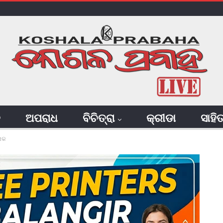
ି
ଅପରାଧ
ବିଚିତ୍ରା
କ୍ରୀଡା
ସାହି
ରୋକ