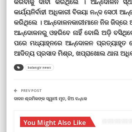
କରିବାକୁ ଦାବୀ କରିଥିଲେ । ଆନ୍ଦୋଳନ ସ୍
କାର୍ଯ୍ୟନିର୍ବାହୀ ଅଧିକାରୀ ବିଜୟା ନନ୍ଦ ସେଠୀ 
କରିଥିଲେ । ଆନ୍ଦୋଳନକାରୀମାନେ ନିଜ ଜିଦ୍‌ରେ 
ଆନ୍ଦୋଳନରୁ ଓହରିବେ ନାହିଁ ବୋଲି ଅଡ଼ି ବସିଥିଲ
ପରେ ମଧ୍ୟାହ୍ନରେ ଆନ୍ଦୋଳନ ପ୍ରତ୍ୟାହୃତ
ଆଦିତ୍ୟ ପ୍ରସାଦ ମିଶ୍ର, ଖପ୍ରାଖୋଲ ଥାନା ଅଧିକ
balangir news
PREV POST
ଦାଦନ ଶ୍ରମିକଙ୍କ ସ୍ୱାମୀ ମୃତ, ଝିଅ ବନ୍ଧକ
You Might Also Like