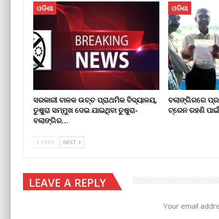
ଓଡିଶା
ଓଡିଶା
ସରକାରୀ ବାଳକ ଉଚ୍ଚ ପ୍ରାଥମିକ ବିଦ୍ୟାଳୟ,
ବଲାଙ୍ଗିରରେ ପ୍ର
ତୁଷୁରା ସମ୍ମୁଖ ଦେଇ ଯାଇଥିବା ତୁଷୁରା-
ଟ୍ରେନ ରହଣି ପାଇ
ବଲାଙ୍ଗିର…
PREV
NEXT
LEAVE A REPLY
Your email addre