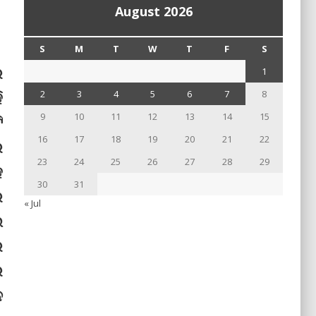
August 2026
S
M
T
W
T
F
S
ର
1
ି
2
3
4
5
6
7
8
9
10
11
12
13
14
15
ି
16
17
18
19
20
21
22
ର
23
24
25
26
27
28
29
ହ
30
31
ର
« Jul
ଇ
େ
ର
ନ