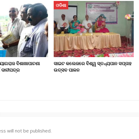
ଓଡିଶା
ୟାଗରାଜ ବିଶାଖାପାଟଣା
ସାଇଟ କଲେଜରେ ବିଶ୍ୱ ସ୍ତନ୍ୟପାନ ସପ୍ତାହ
ଁ ଦାବୀପତ୍ର
ଉତ୍ସବ ପାଳନ
ss will not be published.