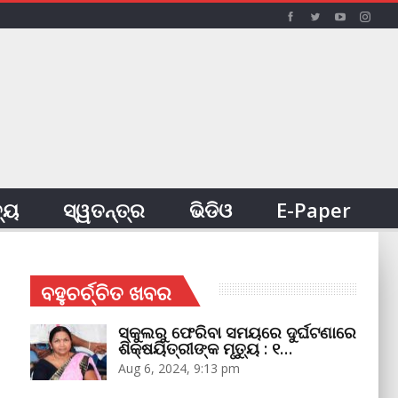
ତ୍ୟ
ସ୍ୱତନ୍ତ୍ର
ଭିଡିଓ
E-Paper
ବହୁଚର୍ଚ୍ଚିତ ଖବର
ସ୍କୁଲରୁ ଫେରିବା ସମୟରେ ଦୁର୍ଘଟଣାରେ
ଶିକ୍ଷୟିତ୍ରୀଙ୍କ ମୃତ୍ୟୁ : ୧…
Aug 6, 2024, 9:13 pm