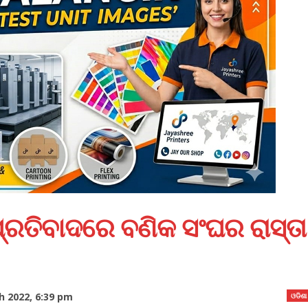
୍ରତିବାଦରେ ବଣିକ ସଂଘର ରାସ୍ତା
 2022, 6:39 pm
ଓଡିଶା