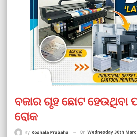
ବଜାର ଗୃହ ଛୋଟ ହେଉଥିବା ପ
ରୋକ
On
Wednesday 30th March
By
Koshala Prabaha