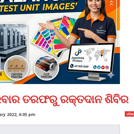
ରିବାର ତରଫରୁ ରକ୍ତଦାନ ଶିବିର
ry 2022, 6:05 pm
ଓଡିଶା