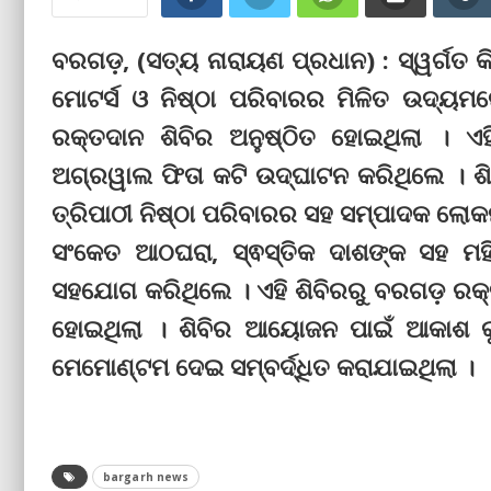
ବରଗଡ଼, (ସତ୍ୟ ନାରାୟଣ ପ୍ରଧାନ) : ସ୍ୱର୍ଗତ
ମୋଟର୍ସ ଓ ନିଷ୍ଠା ପରିବାରର ମିଳିତ ଉଦ୍ୟମ
ରକ୍ତଦାନ ଶିବିର ଅନୁଷ୍ଠିତ ହୋଇଥିଲା । 
ଅଗ୍ରୱାଲ ଫିତା କଟି ଉଦ୍‌ଘାଟନ କରିଥିଲେ । ଶିବ
ତ୍ରିପାଠୀ ନିଷ୍ଠା ପରିବାରର ସହ ସମ୍ପାଦକ ଲୋକନା
ସଂକେତ ଆଠଘରା, ସ୍ଵସ୍ତିକ ଦାଶଙ୍କ ସହ ମହିଳା
ସହଯୋଗ କରିଥିଲେ । ଏହି ଶିବିରରୁ ବରଗଡ଼ ରକ୍ତ 
ହୋଇଥିଲା । ଶିବିର ଆୟୋଜନ ପାଇଁ ଆକାଶ କ
ମେମୋଣ୍ଟମ ଦେଇ ସମ୍ବର୍ଦ୍ଧିତ କରାଯାଇଥିଲା ।
bargarh news