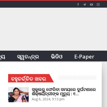
ତ୍ୟ
ସ୍ୱତନ୍ତ୍ର
ଭିଡିଓ
E-Paper
ବହୁଚର୍ଚ୍ଚିତ ଖବର
ସ୍କୁଲରୁ ଫେରିବା ସମୟରେ ଦୁର୍ଘଟଣାରେ
ଶିକ୍ଷୟିତ୍ରୀଙ୍କ ମୃତ୍ୟୁ : ୧…
Aug 6, 2024, 9:13 pm