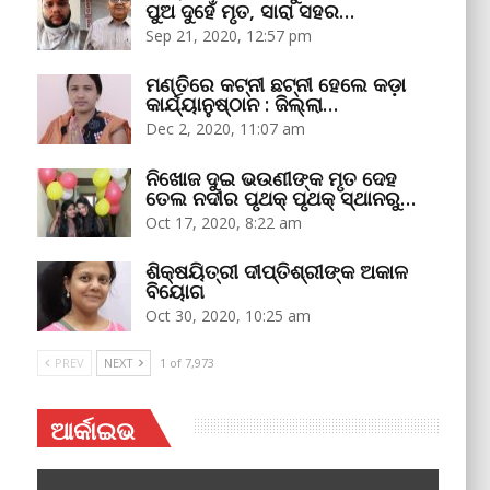
ପୁଅ ଦୁହେଁ ମୃତ, ସାରା ସହର…
Sep 21, 2020, 12:57 pm
ମଣ୍ତିରେ କଟ୍‌ନୀ ଛଟ୍‌ନୀ ହେଲେ କଡ଼ା
କାର୍ଯ୍ୟାନୁଷ୍ଠାନ : ଜିଲ୍ଲା…
Dec 2, 2020, 11:07 am
ନିଖୋଜ ଦୁଇ ଭଉଣୀଙ୍କ ମୃତ ଦେହ
ତେଲ ନଦୀର ପୃଥକ୍‌ ପୃଥକ୍‌ ସ୍ଥାନରୁ…
Oct 17, 2020, 8:22 am
ଶିକ୍ଷୟିତ୍ରୀ ଦୀପ୍ତିଶ୍ରୀଙ୍କ ଅକାଳ
ବିୟୋଗ
Oct 30, 2020, 10:25 am
PREV
NEXT
1 of 7,973
ଆର୍କାଇଭ