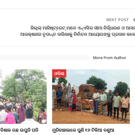
NEXT POST
ଜିଲ୍ଲା ମାଜିଷ୍ଟ୍ରେଟ୍‌ ମାନେ ଏନ୍‌ଏସିର ସୀମା ନିର୍ଦ୍ଧାରଣ ଓ ଆସ
ଆରକ୍ଷଣର ଚୂଡାନ୍ତ ତାଲିକାକୁ ନିର୍ବାଚନ ଆୟୋଗଙ୍କୁ ପ୍ରଦାନ କଲ
More From Author
ଓଡିଶା
ବିଶାଳ ଗଛ ଉପୁଡି ପଡି
ମୁରିବାହାଲରେ ପୁଣି ୧୬ ଟିକିଆ ବଣୁଆ