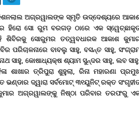
 କିଶନଲାଲ ଅଗ୍ରୱାଲଙ୍କ ସ୍ମୃତି ଉଦ୍ଦେଶ୍ୟରେ ଆକା
ରେ ହିରୋ ସୋ ରୁମ ବରଗଡ଼ ଠାରେ ଏକ ସ୍ୱେଚ୍ଛାକୃ
ଏହି ଶିବିରକୁ ସୋରୁମର ତତ୍ୱବଧାରକ ଆକାଶ କୁମା
ିର ପରିଚାଳନାରେ ବାବଲୁ ସାହୁ, ବସନ୍ତ ସାହୁ, ସଂଗ୍ରା
ଥ ସାହୁ, କୋଷାଧ୍ୟକ୍ଷ ଶ୍ୟାମ ସୁନ୍ଦର ସାହୁ, ଲବ ସାହୁ
 ଶାଖାର ତ୍ରିପୁରା ଶୁହୁଲା, ରିନା ମହାରଣା ପ୍ରମୁ
ଭଣ୍ଡାର ଦ୍ୱାରା ସର୍ବମୋଟ୍ ୩୧ୟୁନିଟ୍ ରକ୍ତ ସଂଗୃହୀ
ୁମାର ଅଗ୍ରୱାଲଙ୍କୁ ନିଷ୍ଠା ପରିବାର ତରଫରୁ ଏ