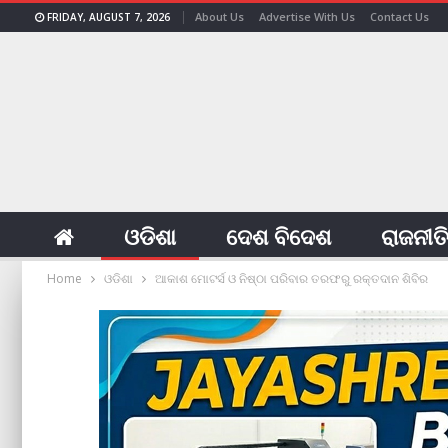
About Us
Advertise With Us
Contact Us
FRIDAY, AUGUST 7, 2026
ଓଡିଶା
ଦେଶ ବିଦେଶ
ରାଜନୀତ
Home
ଓଡିଶା
ଆକାଶ ମୋଟର୍ସ ଓ ନିଷ୍ଠା ପରିବାର ତରଫରୁ ରକ୍ତଦାନ ଶିବିର