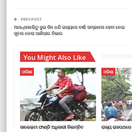
PREV POST
ଆସନ୍ତାକାଲିଠୁ ଦୁଇ ଦିନ ଧରି ରାଜ୍ୟରେ ବର୍ଷା ସମ୍ଭାବନା ହେବା ନେଇ
ସୂଚନା ଦେଲା ପାଣିପାଗ ବିଭାଗ
You Might Also Like
ଓଡିଶା
ଓଡିଶା
ସାଲେଭଟା ଫାଣ୍ଡି ଅଧିକାରୀ ନିଲମ୍ବିତ
ରାଜ୍ୟ ରାଜପଥରେ 