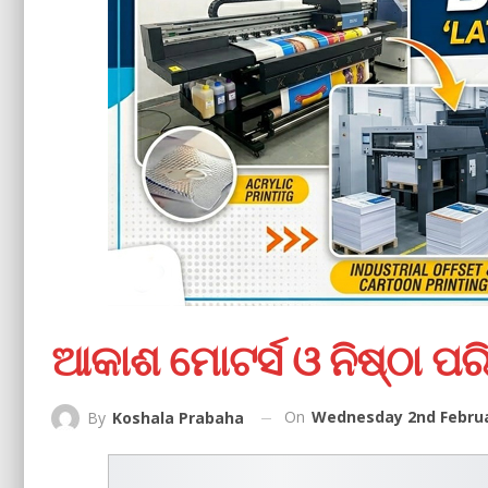
ଆକାଶ ମୋଟର୍ସ ଓ ନିଷ୍ଠା ପ
On
Wednesday 2nd Februa
By
Koshala Prabaha