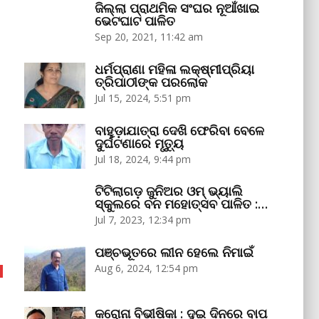
ଜିଲ୍ଲା ପ୍ରାଥମିକ ସଂଘର ନୂଆଁଖାଇ
ଭେଟଘାଟ ପାଳିତ
Sep 20, 2021, 11:42 am
ଧର୍ମପ୍ରାଣା ମହିଳା ଲକ୍ଷ୍ମୀପ୍ରିୟା
ତ୍ରିପାଠୀଙ୍କ ପରଲୋକ
Jul 15, 2024, 5:51 pm
ବାହୁଡ଼ାଯାତ୍ରା ଦେଖି ଫେରିବା ବେଳେ
ଦୁର୍ଘଟଣାରେ ମୃତ୍ୟୁ
Jul 18, 2024, 9:44 pm
ଟିଟିଲାଗଡ଼ ଜୁନିଅର ଓମ୍‌ ଭ୍ୟାଲି
ସ୍କୁଲରେ ବନ ମହୋତ୍ସବ ପାଳିତ :…
Jul 7, 2023, 12:34 pm
ପଞ୍ଚଭୂତରେ ଲୀନ ହେଲେ ନିମାଇଁ
Aug 6, 2024, 12:54 pm
କରୋନା ବିଭୀଷିକା : ଦୁଇ ଦିନରେ ବାପ