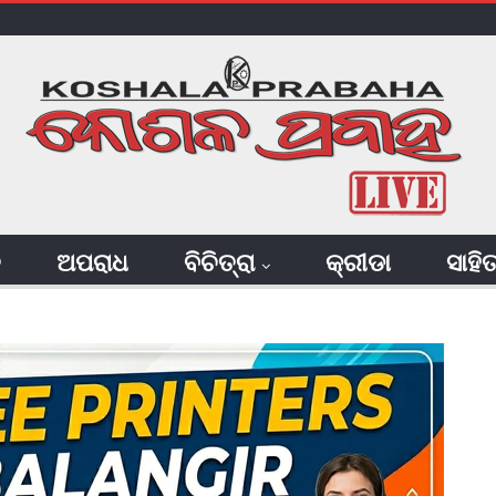
ି
ଅପରାଧ
ବିଚିତ୍ରା
କ୍ରୀଡା
ସାହି