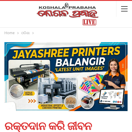
Home
ଓଡିଶା
ରକ୍ତଦାନ କରି ଜୀବନ