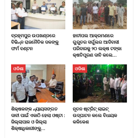
ବ୍ରହ୍ମପୁର ଉପଖଣ୍ଡରେ
ହାତୀପଲ ଆକ୍ରମଣରେ
ବିଭିନ୍ନ ରାଜନୈତିକ ଦଳଙ୍କୁ
ଗୁରୁତର ସର୍ଗୁଲର ଆଦିବାସୀ
ଫର୍ମ ବଣ୍ଟନ
ପରିବାରକୁ ୨୦ ଲକ୍ଷ ଟଙ୍କା
କ୍ଷତିପୂରଣ ଦାବି କଲେ…
ଓଡିଶା
ଓଡିଶା
ଶିକ୍ଷକଙ୍କ ନ୍ୟାୟସଙ୍ଗତ
ନୂତନ ଷ୍ଟ୍ରିଟ୍ ଲାଇଟ୍‌
ଦାବୀ ପାଇଁ ଏକାଠି ହେଲା ଓଷ୍ଟା :
ଉଦ୍‌ଘାଟନ କଲେ ବିଧାୟକ
ଜିଲ୍ଲାପାଳ ଓ ଜିଲ୍ଲା
କଳିକେଶ
ଶିକ୍ଷାଧିକାରୀଙ୍କୁ…