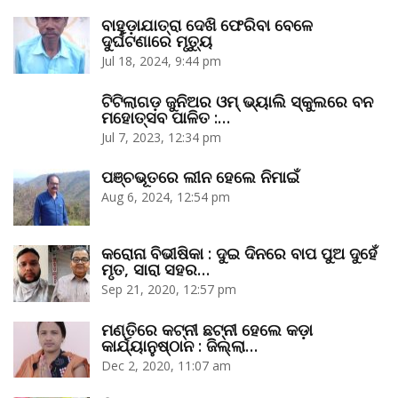
ବାହୁଡ଼ାଯାତ୍ରା ଦେଖି ଫେରିବା ବେଳେ
ଦୁର୍ଘଟଣାରେ ମୃତ୍ୟୁ
Jul 18, 2024, 9:44 pm
ଟିଟିଲାଗଡ଼ ଜୁନିଅର ଓମ୍‌ ଭ୍ୟାଲି ସ୍କୁଲରେ ବନ
ମହୋତ୍ସବ ପାଳିତ :…
Jul 7, 2023, 12:34 pm
ପଞ୍ଚଭୂତରେ ଲୀନ ହେଲେ ନିମାଇଁ
Aug 6, 2024, 12:54 pm
କରୋନା ବିଭୀଷିକା : ଦୁଇ ଦିନରେ ବାପ ପୁଅ ଦୁହେଁ
ମୃତ, ସାରା ସହର…
Sep 21, 2020, 12:57 pm
ମଣ୍ତିରେ କଟ୍‌ନୀ ଛଟ୍‌ନୀ ହେଲେ କଡ଼ା
କାର୍ଯ୍ୟାନୁଷ୍ଠାନ : ଜିଲ୍ଲା…
Dec 2, 2020, 11:07 am