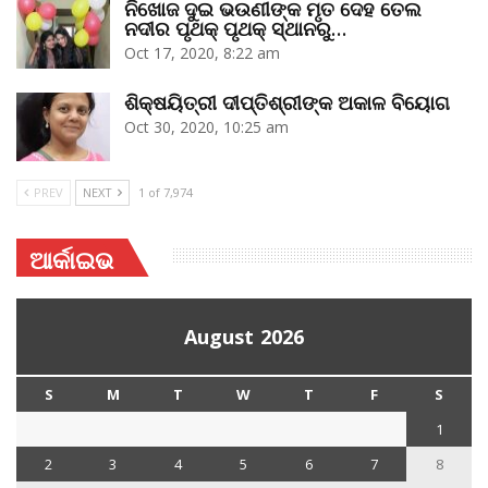
ନିଖୋଜ ଦୁଇ ଭଉଣୀଙ୍କ ମୃତ ଦେହ ତେଲ
ନଦୀର ପୃଥକ୍‌ ପୃଥକ୍‌ ସ୍ଥାନରୁ…
Oct 17, 2020, 8:22 am
ଶିକ୍ଷୟିତ୍ରୀ ଦୀପ୍ତିଶ୍ରୀଙ୍କ ଅକାଳ ବିୟୋଗ
Oct 30, 2020, 10:25 am
PREV
NEXT
1 of 7,974
ଆର୍କାଇଭ
August 2026
S
M
T
W
T
F
S
1
2
3
4
5
6
7
8