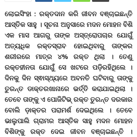
ଲୋଇସିଂହା : ରକ୍ତଦାନ କରି ଜୀବନ ବଞ୍ଚାଇଛନ୍ତି
ଆସ୍ତିକ ସାହୁ । ସୂଚନା ଅନୁସାରେ ମଦନ ମୋହନ ବିଶି
ଏକ ମାସ ଆଗରୁ ତାଙ୍କ ଅସ୍ତ୍ରୋପଚାର ଯୋଗୁଁ
ଅତ୍ୟଧିକ ରକ୍ତସ୍ରାବ ହୋଇଥିବାରୁ ତାଙ୍କର
ଶରୀରରେ ମାତ୍ର ୪% ରକ୍ତ ଥିଲା । ତେଣୁ
ରକ୍ତହୀନତା ଯୋଗୁଁ ସେ ଖଟରେ ପଡ଼ିରହିଥିଲେ ।
ଦିନକୁ ଦିନ ସ୍ଵାସ୍ଥ୍ୟରେ ଅବନତି ଘଟିବାରୁ ତାଙ୍କୁ
ତୁରନ୍ତ ଡାକ୍ତରଖାନାରେ ଭର୍ତ୍ତି କରାଯାଇଥିଲା ।
ତେବେ ତାଙ୍କୁ ଏ ପୋଜିଟିଭ୍‌ ରକ୍ତ ତୁରନ୍ତ ଦରକାର
ବୋଲି ଡ଼ାକ୍ତର ପରାମର୍ଶ ଦେଇଥିଲେ । ତେବେ
ଭାଲୁପାଲି ଗ୍ରାମର ଆସ୍ତିକ ସାହୁ ମଦନ ମୋହନ
ବିଶିଙ୍କୁ ରକ୍ତ ଦେଇ ଜୀବନ ବଞ୍ଚାଇଛନ୍ତି ।