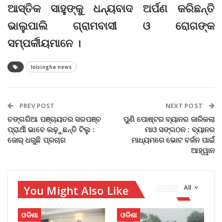
ଆସ୍ତିକ ସାହୁଙ୍କୁ ଧନ୍ୟବାଦ ଅର୍ପଣ କରିଛନ୍ତି
ଭାଲୁପାଲି ଗ୍ରାମବାସୀ ଓ ରୋଗଙ୍କ
ସମ୍ପର୍କୀୟମାନେ ।
loisingha news
PREV POST
NEXT POST
ଚଙ୍ଗରିଆ ପଞ୍ଚାୟତର ସରପଞ୍ଚ
ପୁଣି ପୋଷ୍ଟର ବ୍ୟାନର ଜାରିକଲା
ପ୍ରାର୍ଥୀ ଭାବେ ଲଢ଼ୁଛନ୍ତି ଟିଲୁ :
ମାଓ ସଙ୍ଗଠନ : ବ୍ୟାନର
ଜୋର୍ ଧରୁଛି ପ୍ରଚାର
ମାଧ୍ୟମରେ ଭୋଟ ବର୍ଜନ ପାଇଁ
ଆହ୍ୱାନ
You Might Also Like
All
ଓଡିଶା
ଓଡିଶା