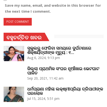
Save my name, email, and website in this browser for
the next time I comment.
ବହୁଚର୍ଚ୍ଚିତ ଖବର
ସ୍କୁଲରୁ ଫେରିବା ସମୟରେ ଦୁର୍ଘଟଣାରେ
ଶିକ୍ଷୟିତ୍ରୀଙ୍କ ମୃତ୍ୟୁ : ୧…
Aug 6, 2024, 9:13 pm
ଜିଲ୍ଲା ପ୍ରାଥମିକ ସଂଘର ନୂଆଁଖାଇ ଭେଟଘାଟ
ପାଳିତ
Sep 20, 2021, 11:42 am
ଧର୍ମପ୍ରାଣା ମହିଳା ଲକ୍ଷ୍ମୀପ୍ରିୟା ତ୍ରିପାଠୀଙ୍କ
ପରଲୋକ
Jul 15, 2024, 5:51 pm