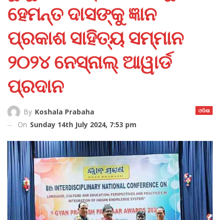
ହେମନ୍ତ ଦାସଙ୍କୁ ଜ୍ଞାନ
ପ୍ରକାଶ ସାହିତ୍ୟ ସମ୍ମାନ
୨୦୨୪ ନେସ୍‌ନାଲ୍‌ ଆୱାର୍ଡ
ପ୍ରଦାନ
ଓଡିଶା
By
Koshala Prabaha
On
Sunday 14th July 2024, 7:53 pm