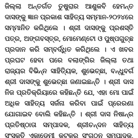
ଜିଲ୍ଲା ଅନ୍ତର୍ଗତ ତୁଷୁରାର ଆଶୁକବି ହେମନ୍ତ
ଦାସଙ୍କୁ ଜ୍ଞାନ ପ୍ରକାଶ ସାହିତ୍ୟ ସମ୍ମାନ-୨୦୨୪ରେ
ସମ୍ମାନିତ କରିଥିଲେ । ଶ୍ରୀ ଦାସଙ୍କୁ ପ୍ରଶସ୍ତି
ପତ୍ର, ଅଙ୍ଗବସ୍ତ୍ର, ମୋମେଣ୍ଟୋ ଓ ପୁଷ୍ପଗୁଚ୍ଛ
ପ୍ରଦାନ କରି ସମ୍ବର୍ଦ୍ଧିତ କରିଥିଲେ । ଏ ଖବର
ପ୍ରଘଟ ହେବା ପରେ ବଲାଙ୍ଗିର ଜିଲ୍ଲା ତଥା
ରାଜ୍ୟର ବିଭିନ୍ନ ସାହିତ୍ୟିକ, ଶୁଭେଚ୍ଛା, ବନ୍ଧୁବର୍ଗ
ଶ୍ରୀ ଦାସଙ୍କୁ ଶୁଭେଚ୍ଛା ଜଣାଇଛନ୍ତି । ଶ୍ରୀ ଦାସ
ନିଜ ପ୍ରତିକ୍ରିୟାରେ କହିଛନ୍ତି ଯେ, ଏହା ମୋ ପାଇଁ
ଅଧିକ ସାହିତ୍ୟ ସର୍ଜନା କରିବା ପାଇଁ ପ୍ରେରଣା
ଯୋଗାଇବ ବୋଲି କହିଛନ୍ତି । ଶ୍ରୀ ଦାସ ନିଷାନ୍‌ର
ପ୍ରତିଷ୍ଠାତା ସମ୍ପାଦକ, ଶ୍ରୀଚନ୍ଦନ ସାହିତ୍ୟ
ସଂସ୍କୃତି ଏକାଡେମୀ କଟକର ସଂଗଠନ ସମ୍ପାଦକ,