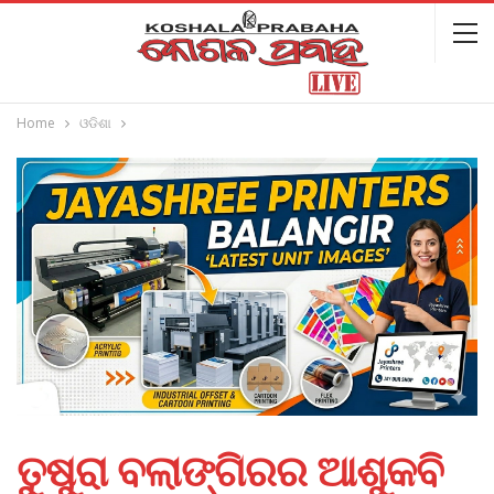
Home
ଓଡିଶା
ତୁଷୁରା ବଲାଙ୍ଗିରର ଆଶୁକବି