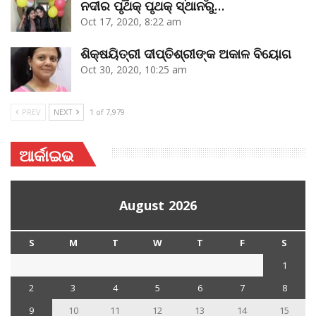
ନଦୀର ପୃଥକ୍‌ ପୃଥକ୍‌ ସ୍ଥାନରୁ…
Oct 17, 2020, 8:22 am
ଶିକ୍ଷୟିତ୍ରୀ ଦୀପ୍ତିଶ୍ରୀଙ୍କ ଅକାଳ ବିୟୋଗ
Oct 30, 2020, 10:25 am
PREV
NEXT
1 of 7,979
ଆର୍କାଇଭ
August 2026
S
M
T
W
T
F
S
1
2
3
4
5
6
7
8
9
10
11
12
13
14
15