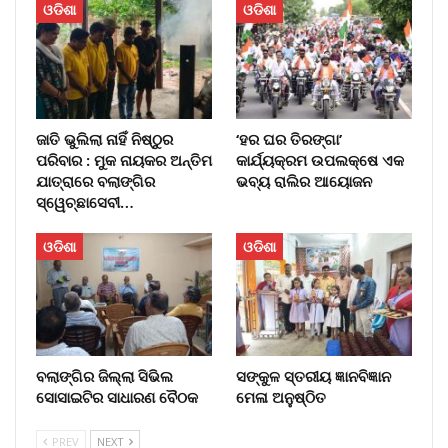
ଓଡିଶା
ଓଡିଶା
​ଜାତି ଭୁଲିଲା ନାହିଁ ନିଷ୍ଠୁର
‘ହର ଘର ତିରଙ୍ଗା’
ପରିବାର : ମୁକ ନାୟକର ଅନ୍ତିମ
କାର୍ଯ୍ୟକ୍ରମ ଉପଲକ୍ଷେ ଏକ
ଯାତ୍ରାରେ ବଲାଙ୍ଗିର
ଭବ୍ୟ ରାଲିର ଆୟୋଜନ
ସ୍ୱେଚ୍ଛାସେବୀ…
ଓଡିଶା
ଓଡିଶା
ବଲାଙ୍ଗିର ଜିଲ୍ଲା ସିଭିଲ
ସଙ୍କୁଳ ସ୍ତରୀୟ ଜ୍ଞାନବିଜ୍ଞାନ
ସୋସାଇଟିର ସାଧାରଣ ବୈଠକ
ମେଳା ଅନୁଷ୍ଠିତ
PREV
NEXT