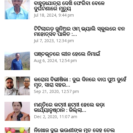
ବାହୁଡ଼ାଯାତ୍ରା ଦେଖି ଫେରିବା ବେଳେ
ଦୁର୍ଘଟଣାରେ ମୃତ୍ୟୁ
Jul 18, 2024, 9:44 pm
ଟିଟିଲାଗଡ଼ ଜୁନିଅର ଓମ୍‌ ଭ୍ୟାଲି ସ୍କୁଲରେ ବନ
ମହୋତ୍ସବ ପାଳିତ :…
Jul 7, 2023, 12:34 pm
ପଞ୍ଚଭୂତରେ ଲୀନ ହେଲେ ନିମାଇଁ
Aug 6, 2024, 12:54 pm
କରୋନା ବିଭୀଷିକା : ଦୁଇ ଦିନରେ ବାପ ପୁଅ ଦୁହେଁ
ମୃତ, ସାରା ସହର…
Sep 21, 2020, 12:57 pm
ମଣ୍ତିରେ କଟ୍‌ନୀ ଛଟ୍‌ନୀ ହେଲେ କଡ଼ା
କାର୍ଯ୍ୟାନୁଷ୍ଠାନ : ଜିଲ୍ଲା…
Dec 2, 2020, 11:07 am
ନିଖୋଜ ଦୁଇ ଭଉଣୀଙ୍କ ମୃତ ଦେହ ତେଲ