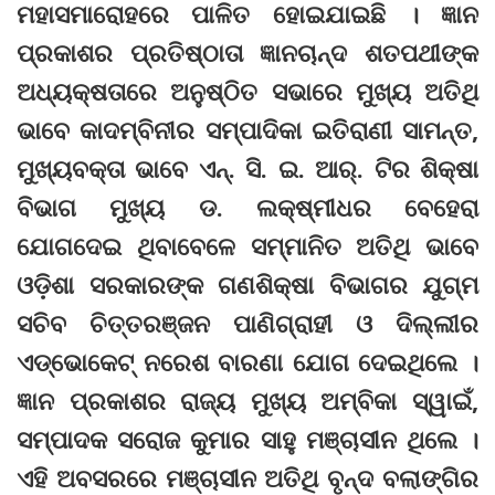
ମହାସମାରୋହରେ ପାଳିତ ହୋଇଯାଇଛି । ଜ୍ଞାନ
ପ୍ରକାଶର ପ୍ରତିଷ୍ଠାତା ଜ୍ଞାନଚାନ୍ଦ ଶତପଥୀଙ୍କ
ଅଧ୍ୟକ୍ଷତାରେ ଅନୁଷ୍ଠିତ ସଭାରେ ମୁଖ୍ୟ ଅତିଥି
ଭାବେ କାଦମ୍ବିନୀର ସମ୍ପାଦିକା ଇତିରାଣୀ ସାମନ୍ତ,
ମୁଖ୍ୟବକ୍ତା ଭାବେ ଏନ୍. ସି. ଇ. ଆର୍. ଟିର ଶିକ୍ଷା
ବିଭାଗ ମୁଖ୍ୟ ଡ. ଲକ୍ଷ୍ମୀଧର ବେହେରା
ଯୋଗଦେଇ ଥିବାବେଳେ ସମ୍ମାନିତ ଅତିଥି ଭାବେ
ଓଡ଼ିଶା ସରକାରଙ୍କ ଗଣଶିକ୍ଷା ବିଭାଗର ଯୁଗ୍ମ
ସଚିବ ଚିତ୍ତରଞ୍ଜନ ପାଣିଗ୍ରାହୀ ଓ ଦିଲ୍ଲୀର
ଏଡ୍‌ଭୋକେଟ୍ ନରେଶ ବାରଣା ଯୋଗ ଦେଇଥିଲେ ।
ଜ୍ଞାନ ପ୍ରକାଶର ରାଜ୍ୟ ମୁଖ୍ୟ ଅମ୍ବିକା ସ୍ୱାଇଁ,
ସମ୍ପାଦକ ସରୋଜ କୁମାର ସାହୁ ମଞ୍ଚାସୀନ ଥିଲେ ।
ଏହି ଅବସରରେ ମଞ୍ଚାସୀନ ଅତିଥି ବୃନ୍ଦ ବଲାଙ୍ଗିର