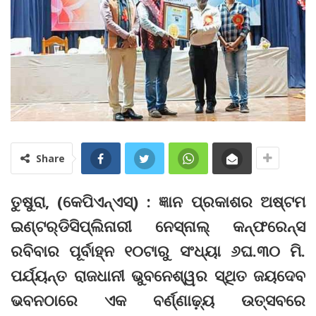
Share
ତୁଷୁରା, (କେପିଏନ୍‌ଏସ୍‌) : ଜ୍ଞାନ ପ୍ରକାଶର ଅଷ୍ଟମ
ଇଣ୍ଟର୍‌ଡିସିପ୍ଲିନାରୀ ନେସ୍‌ନାଲ୍ କନ୍‌ଫରେନ୍‌ସ
ରବିବାର ପୂର୍ବାହ୍ନ ୧୦ଟାରୁ ସଂଧ୍ୟା ୬ଘ.୩୦ ମି.
ପର୍ଯ୍ୟନ୍ତ ରାଜଧାନୀ ଭୁବନେଶ୍ୱର ସ୍ଥିତ ଜୟଦେବ
ଭବନଠାରେ ଏକ ବର୍ଣ୍ଣାଢ଼୍ୟ ଉତ୍ସବରେ