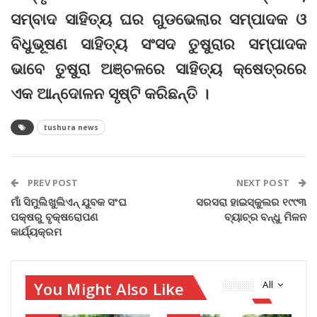
ସମ୍ବାଦ ସାହିତ୍ୟ ଘର ଗୁଡଭେଲାର ସମ୍ପାଦକ ଓ
ବିଧୁଭୂଷଣ ସାହିତ୍ୟ ସଂସଦ ତୁଷୁରାର ସମ୍ପାଦକ
ଭାବେ ତୁଷୁରା ଅଞ୍ଚଳରେ ସାହିତ୍ୟ କ୍ଷେତ୍ରରେ
ଏକ ଆନ୍ଦୋଳନ ସୃଷ୍ଟି କରିଛନ୍ତି ।
tushura news
PREV POST
NEXT POST
ମାଁ ସିମୁଲିଖୁଲିଏନ୍‌ ଯୁବକ ସଂଘ
ସରସରା ହାଇସ୍କୁଲର ୧୯୯୩
ପକ୍ଷରୁ ବୃକ୍ଷରୋପଣ
ବ୍ୟାଚ୍‌ର ବନ୍ଧୁ ମିଳନ
କାର୍ଯ୍ୟକ୍ରମ
You Might Also Like
All