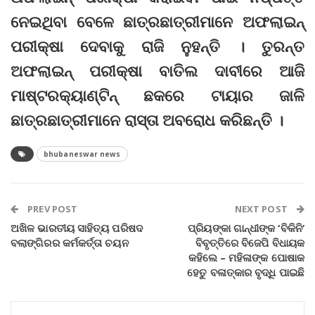
ନେଇଥିବା ବେଳେ ଛାତ୍ରଛାତ୍ରୀମାନେ ଅଫଲାଇନ୍
ପରୀକ୍ଷା ଦେବାକୁ ରାଜି ନୁହନ୍ତି । ତୁରନ୍ତ
ଅଫଲାଇନ୍ ପରୀକ୍ଷା ବାତିଲ ଦାବୀରେ ଆଜି
ମାଷ୍ଟରକ୍ୟାଣ୍ଟିନ୍‌ ଛକରେ ଟାୟାର ଜାଳି
ଛାତ୍ରଛାତ୍ରୀମାନେ ରାସ୍ତା ଅବରୋଧ କରିଛନ୍ତି ।
bhubaneswar news
PREV POST
NEXT POST
ଅଖିଳ ଭାରତୀୟ ସାହିତ୍ୟ ପରିଷଦ
ପ୍ରିୟଙ୍କା ଗାନ୍ଧୀଙ୍କ ‘ବିକିନି’
ବଲାଙ୍ଗିରର କର୍ମକର୍ତ୍ତା ଚୟନ
ବିବୃତ୍ତିରେ ବିଜେପି ବିଧାୟକ
କହିଲେ – ମହିଳାଙ୍କ ପୋଷାକ
ହେତୁ ବଳାତ୍କାର ବୃଦ୍ଧି ପାଇଛି