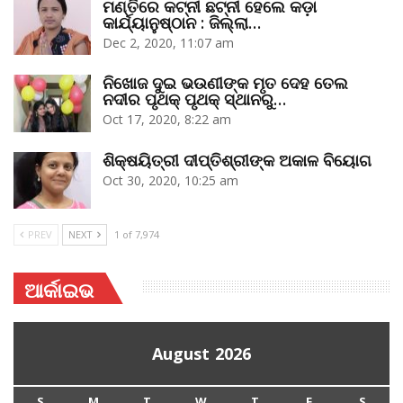
ମଣ୍ତିରେ କଟ୍‌ନୀ ଛଟ୍‌ନୀ ହେଲେ କଡ଼ା
କାର୍ଯ୍ୟାନୁଷ୍ଠାନ : ଜିଲ୍ଲା…
Dec 2, 2020, 11:07 am
ନିଖୋଜ ଦୁଇ ଭଉଣୀଙ୍କ ମୃତ ଦେହ ତେଲ
ନଦୀର ପୃଥକ୍‌ ପୃଥକ୍‌ ସ୍ଥାନରୁ…
Oct 17, 2020, 8:22 am
ଶିକ୍ଷୟିତ୍ରୀ ଦୀପ୍ତିଶ୍ରୀଙ୍କ ଅକାଳ ବିୟୋଗ
Oct 30, 2020, 10:25 am
PREV
NEXT
1 of 7,974
ଆର୍କାଇଭ
August 2026
S
M
T
W
T
F
S