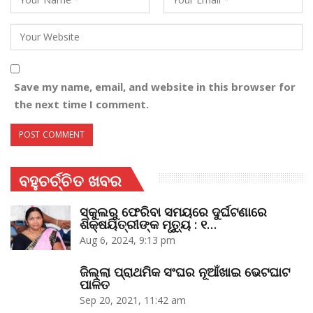
Save my name, email, and website in this browser for
the next time I comment.
ବହୁଚର୍ଚ୍ଚିତ ଖବର
ସ୍କୁଲରୁ ଫେରିବା ସମୟରେ ଦୁର୍ଘଟଣାରେ
ଶିକ୍ଷୟିତ୍ରୀଙ୍କ ମୃତ୍ୟୁ : ୧…
Aug 6, 2024, 9:13 pm
ଜିଲ୍ଲା ପ୍ରାଥମିକ ସଂଘର ନୂଆଁଖାଇ ଭେଟଘାଟ
ପାଳିତ
Sep 20, 2021, 11:42 am