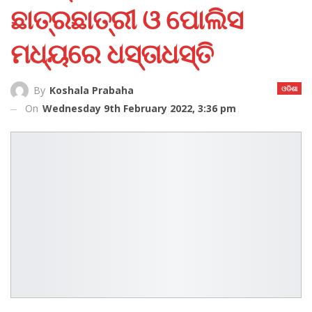
ଛାତ୍ରଛାତ୍ରୀ ଓ ପୋଲିସ
ମଧ୍ୟରେ ଧସ୍ତାଧସ୍ତି
ଓଡିଶା
By
Koshala Prabaha
On
Wednesday 9th February 2022, 3:36 pm