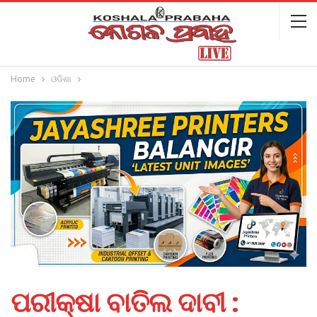
Home
ଓଡିଶା
ପରୀକ୍ଷା ବାତିଲ ଦାବୀ :