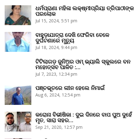
ଧର୍ମପ୍ରାଣା ମହିଳା ଲକ୍ଷ୍ମୀପ୍ରିୟା ତ୍ରିପାଠୀଙ୍କ
ପରଲୋକ
Jul 15, 2024, 5:51 pm
ବାହୁଡ଼ାଯାତ୍ରା ଦେଖି ଫେରିବା ବେଳେ
ଦୁର୍ଘଟଣାରେ ମୃତ୍ୟୁ
Jul 18, 2024, 9:44 pm
ଟିଟିଲାଗଡ଼ ଜୁନିଅର ଓମ୍‌ ଭ୍ୟାଲି ସ୍କୁଲରେ ବନ
ମହୋତ୍ସବ ପାଳିତ :…
Jul 7, 2023, 12:34 pm
ପଞ୍ଚଭୂତରେ ଲୀନ ହେଲେ ନିମାଇଁ
Aug 6, 2024, 12:54 pm
କରୋନା ବିଭୀଷିକା : ଦୁଇ ଦିନରେ ବାପ ପୁଅ ଦୁହେଁ
ମୃତ, ସାରା ସହର…
Sep 21, 2020, 12:57 pm