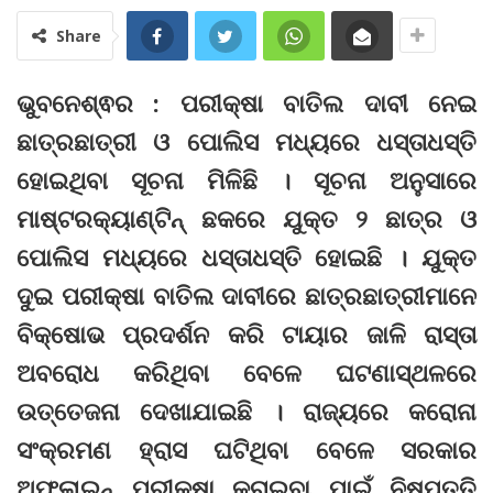
Share
ଭୁବନେଶ୍ଵର : ପରୀକ୍ଷା ବାତିଲ ଦାବୀ ନେଇ
ଛାତ୍ରଛାତ୍ରୀ ଓ ପୋଲିସ ମଧ୍ୟରେ ଧସ୍ତାଧସ୍ତି
ହୋଇଥିବା ସୂଚନା ମିଳିଛି । ସୂଚନା ଅନୁସାରେ
ମାଷ୍ଟରକ୍ୟାଣ୍ଟିନ୍ ଛକରେ ଯୁକ୍ତ ୨ ଛାତ୍ର ଓ
ପୋଲିସ ମଧ୍ୟରେ ଧସ୍ତାଧସ୍ତି ହୋଇଛି । ଯୁକ୍ତ
ଦୁଇ ପରୀକ୍ଷା ବାତିଲ ଦାବୀରେ ଛାତ୍ରଛାତ୍ରୀମାନେ
ବିକ୍ଷୋଭ ପ୍ରଦର୍ଶନ କରି ଟାୟାର ଜାଳି ରାସ୍ତା
ଅବରୋଧ କରିଥିବା ବେଳେ ଘଟଣାସ୍ଥଳରେ
ଉତ୍ତେଜନା ଦେଖାଯାଇଛି । ରାଜ୍ୟରେ କରୋନା
ସଂକ୍ରମଣ ହ୍ରାସ ଘଟିଥିବା ବେଳେ ସରକାର
ଅଫଲାଇନ୍ ପରୀକ୍ଷା କରାଇବା ପାଇଁ ନିଷ୍ପତ୍ତି