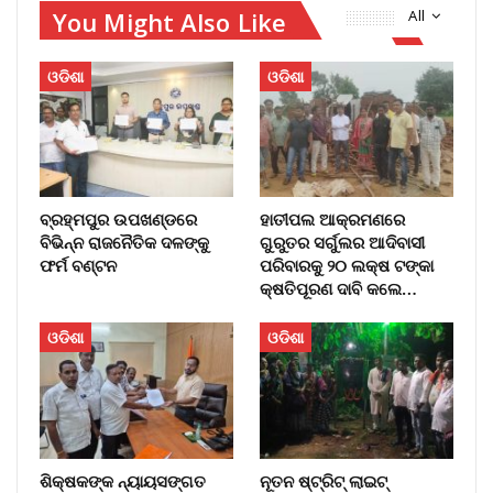
You Might Also Like
All
ଓଡିଶା
ଓଡିଶା
ବ୍ରହ୍ମପୁର ଉପଖଣ୍ଡରେ
ହାତୀପଲ ଆକ୍ରମଣରେ
ବିଭିନ୍ନ ରାଜନୈତିକ ଦଳଙ୍କୁ
ଗୁରୁତର ସର୍ଗୁଲର ଆଦିବାସୀ
ଫର୍ମ ବଣ୍ଟନ
ପରିବାରକୁ ୨୦ ଲକ୍ଷ ଟଙ୍କା
କ୍ଷତିପୂରଣ ଦାବି କଲେ…
ଓଡିଶା
ଓଡିଶା
ଶିକ୍ଷକଙ୍କ ନ୍ୟାୟସଙ୍ଗତ
ନୂତନ ଷ୍ଟ୍ରିଟ୍ ଲାଇଟ୍‌