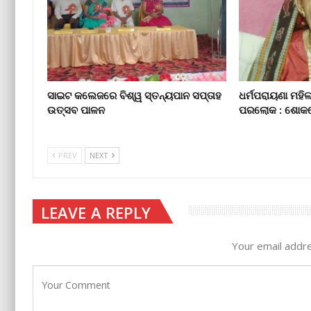
ସାଇଟ କଲେଜରେ ବିଶ୍ୱ ସ୍ତନ୍ୟପାନ ସପ୍ତାହ
ଧର୍ମପରାୟଣା ମହିଳା
ଉତ୍ସବ ପାଳନ
ପରଲୋକ : ଶୋକରେ
PREV
NEXT
LEAVE A REPLY
Your email addre