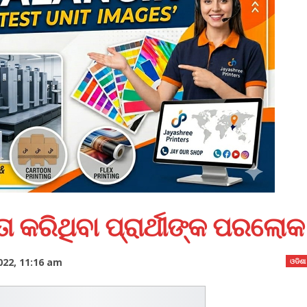
ତା କରିଥିବା ପ୍ରାର୍ଥୀଙ୍କ ପରଲୋକ
022, 11:16 am
ଓଡିଶା