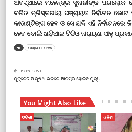
ଅବସ୍ଥାରେ ମହେନ୍ଦ୍ର ସୁନାନୀଙ୍କ ପରଲୋକ ହୋ
ଚଳିତ ତ୍ରିସ୍ତରୀୟ ପଞ୍ଚାୟତ ନିର୍ବାଚନ ଭୋଟ ସ
କାଉଣ୍ଟିଙ୍ଗ ହେବ ଓ ସେ ଯଦି ଏହି ନିର୍ବାଚନରେ
ହେବ ବୋଲି ଖଡ଼ିଆଳ ବିଡିଓ ନାରାୟଣ ସାହୁ ପ୍ରକାଶ
nuapada news
PREV POST
ୟୁକ୍ରେନ ଓ ରୁଷିଆ ଭିତରେ ଆରମ୍ଭ ହୋଇଛି ଯୁଦ୍ଧ
You Might Also Like
ଓଡିଶା
ଓଡିଶା