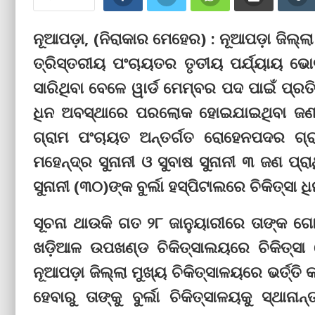
ନୂଆପଡ଼ା, (ନିରାକାର ମେହେର) : ନୂଆପଡ଼ା ଜିଲ
ତ୍ରିସ୍ତରୀୟ ପଂଚାୟତର ତୃତୀୟ ପର୍ଯ୍ୟାୟ 
ସାରିଥିବା ବେଳେ ୱାର୍ଡ ମେମ୍ବର ପଦ ପାଇଁ ପ୍ରତିଦ୍
ଧିନ ଅବସ୍ଥାରେ ପରଲୋକ ହୋଇଯାଇଥିବା ଜଣାପଡ
ଗ୍ରାମ ପଂଚାୟତ ଅନ୍ତର୍ଗତ ରୋହେନପଦର ଗ୍ରା
ମହେନ୍ଦ୍ର ସୁନାନୀ ଓ ସୁବାଷ ସୁନାନୀ ୩ ଜଣ ପ୍ର
ସୁନାନୀ (୩୦)ଙ୍କ ବୁର୍ଲା ହସ୍ପିଟାଲରେ ଚିକିତ୍ସା
ସୂଚନା ଥାଉକି ଗତ ୨୮ ଜାନୁୟାରୀରେ ତାଙ୍କ ଗ
ଖଡ଼ିଆଳ ଉପଖଣ୍ଡ ଚିକିତ୍ସାଲୟରେ ଚିକିତ୍ସା
ନୂଆପଡ଼ା ଜିଲ୍ଲା ମୁଖ୍ୟ ଚିକିତ୍ସାଳୟରେ ଭର୍ତ୍ତ
ହେବାରୁ ତାଙ୍କୁ ବୁର୍ଲା ଚିକିତ୍ସାଳୟକୁ ସ୍ଥା