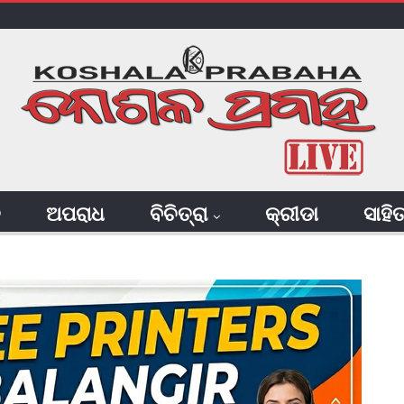
ି
ଅପରାଧ
ବିଚିତ୍ରା
କ୍ରୀଡା
ସାହି