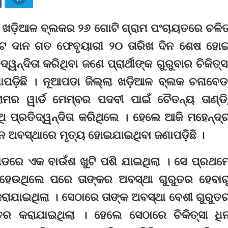
୍ଲା ଖଡ଼ିଆଳ ବ୍ଲକର ୨୬ ଗୋଟି ଗ୍ରାମ ପଂଚାୟତରେ ଚଳି
ଭୋଟ ଦାନ ଗତ ଫେବୃୟାରୀ ୨୦ ତାରିଖ ଦିନ ଶେଷ ହୋ
ୱନ୍ଦିତା କରିଥିବା ଜଣେ ପ୍ରାର୍ଥୀଙ୍କ ଗୁରୁବାର ଚିକିତ୍ସ
଼ିଛି । ନୂଆପଡା ଜିଲ୍ଲା ଖଡ଼ିଆଳ ବ୍ଲକ ଚନାବେଡ
ମର ୱାର୍ଡ ମେମ୍ବର ପଦବୀ ପାଇଁ ଚୈତନ୍ୟ ତାଣ୍ଡି
ାଥି ପ୍ରତିଦ୍ୱନ୍ଦିତା କରିଥିଲେ । ହେଲେ ଆଜି ମହେନ୍ଦ୍
 ଧିନ ଅବସ୍ଥାରେ ମୃତ୍ୟ ହୋଇଯାଇଥିବା ଜଣାପଡ଼ିଛି ।
ୋଡରେ ଏକ ବାଉଁଶ ଖୁଟି ପଶି ଯାଇଥିଲା । ସେ ପ୍ରଥମ
 ହେଉଥିଲେ ପରେ ତାଙ୍କର ଅବସ୍ଥା ଗୁରୁତର ହେବାର
ି କରାଯାଇଥିଲା । ସେଠାରେ ତାଙ୍କ ଅବସ୍ଥା ବେଶୀ ଗୁରୁତ
ନାନ୍ତର କରାଯାଇଥିଲା । ହେଲେ ସେଠାରେ ଚିକିତ୍ସା ଧି