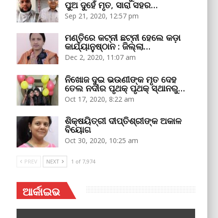
ପୁଅ ଦୁହେଁ ମୃତ, ସାରା ସହର…
Sep 21, 2020, 12:57 pm
ମଣ୍ତିରେ କଟ୍‌ନୀ ଛଟ୍‌ନୀ ହେଲେ କଡ଼ା
କାର୍ଯ୍ୟାନୁଷ୍ଠାନ : ଜିଲ୍ଲା…
Dec 2, 2020, 11:07 am
ନିଖୋଜ ଦୁଇ ଭଉଣୀଙ୍କ ମୃତ ଦେହ
ତେଲ ନଦୀର ପୃଥକ୍‌ ପୃଥକ୍‌ ସ୍ଥାନରୁ…
Oct 17, 2020, 8:22 am
ଶିକ୍ଷୟିତ୍ରୀ ଦୀପ୍ତିଶ୍ରୀଙ୍କ ଅକାଳ
ବିୟୋଗ
Oct 30, 2020, 10:25 am
PREV
NEXT
1 of 7,974
ଆର୍କାଇଭ