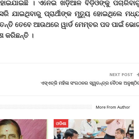
ଇଯାଇଛି । ଏନେଇ ଖଡ଼ିଆଳ ବିଡ଼ିଓଙ୍କୁ ପଚାରିବାର
ରି ଯାଇଥିବାରୁ ପ୍ରାର୍ଥୀଙ୍କ ମୃତ୍ୟୁ ହୋଇଥିଲେ ମଧ୍
 ଜିତନ୍ତି ତେବେ ଆଉଥରେ ୱାର୍ଡ ମେମ୍ବର ପଦ ପାଇଁ ଭୋ
 କରିଛନ୍ତି ।
NEXT POST
ଏସ୍‌ଏଚ୍‌ଜି ମହିଳା ସଂଗଠନର ସ୍ୱତନ୍ତ୍ର ବୈଠକ ଅନୁଷ୍ଠି
More From Author
ଓଡିଶା