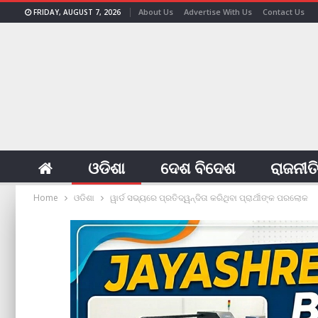
About Us
Advertise With Us
Contact Us
FRIDAY, AUGUST 7, 2026
ଓଡିଶା
ଦେଶ ବିଦେଶ
ରାଜନୀତ
Home
ଓଡିଶା
ୱାର୍ଡ ସଭ୍ୟରେ ପ୍ରତିଦ୍ୱନ୍ଦିତା କରିଥିବା ପ୍ରାର୍ଥୀଙ୍କ ପରଲୋକ