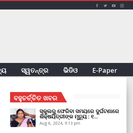
ତ୍ୟ
ସ୍ୱତନ୍ତ୍ର
ଭିଡିଓ
E-Paper
ବହୁଚର୍ଚ୍ଚିତ ଖବର
ସ୍କୁଲରୁ ଫେରିବା ସମୟରେ ଦୁର୍ଘଟଣାରେ
ଶିକ୍ଷୟିତ୍ରୀଙ୍କ ମୃତ୍ୟୁ : ୧…
Aug 6, 2024, 9:13 pm