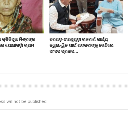
 କ୍ଷିତିସୂତା ମିଶ୍ରଙ୍କ
ବରଗଡ଼-ଝାରସୁଗୁଡ଼ା ରାଜମାର୍ଗ କାର୍ଯ୍ୟ
 ଯୋଗୀସର୍ଡ଼ା ଗ୍ରାମ
ତ୍ୱରାନ୍ୱିତ ପାଇଁ ଗଡକରୀଙ୍କୁ ଭେଟିଲେ
ସାଂସଦ ପ୍ରଦୀପ…
ss will not be published.