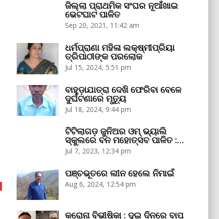
ଜିଲ୍ଲା ପ୍ରାଥମିକ ସଂଘର ନୂଆଁଖାଇ
ଭେଟଘାଟ ପାଳିତ
Sep 20, 2021, 11:42 am
ଧର୍ମପ୍ରାଣା ମହିଳା ଲକ୍ଷ୍ମୀପ୍ରିୟା
ତ୍ରିପାଠୀଙ୍କ ପରଲୋକ
Jul 15, 2024, 5:51 pm
ବାହୁଡ଼ାଯାତ୍ରା ଦେଖି ଫେରିବା ବେଳେ
ଦୁର୍ଘଟଣାରେ ମୃତ୍ୟୁ
Jul 18, 2024, 9:44 pm
ଟିଟିଲାଗଡ଼ ଜୁନିଅର ଓମ୍‌ ଭ୍ୟାଲି
ସ୍କୁଲରେ ବନ ମହୋତ୍ସବ ପାଳିତ :…
Jul 7, 2023, 12:34 pm
ପଞ୍ଚଭୂତରେ ଲୀନ ହେଲେ ନିମାଇଁ
Aug 6, 2024, 12:54 pm
କରୋନା ବିଭୀଷିକା : ଦୁଇ ଦିନରେ ବାପ