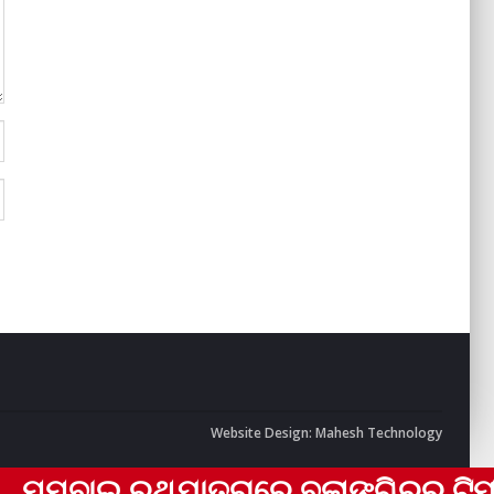
Website Design:
Mahesh Technology
ାଇ ରଥଯାତ୍ରାରେ ବଲାଙ୍ଗିରର ଟିମ୍ ଏକ୍‌ତା