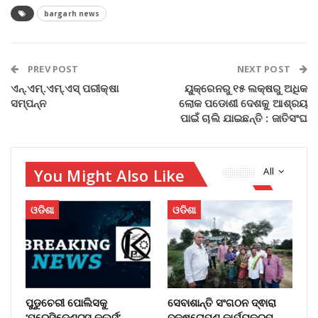
bargarh news
PREV POST
NEXT POST
ଏନ୍‌.ଏମ୍‌.ଏମ୍‌.ଏସ୍‌ ପରୀକ୍ଷା
ୟୁକ୍ରେନରୁ ୧୫ ଲକ୍ଷରୁ ଅଧିକ
ସମ୍ପନ୍ନ
ଲୋକ ପଡୋଶୀ ଦେଶକୁ ଆଶ୍ରୟ
ପାଇଁ ଚାଲି ଯାଇଛନ୍ତି : ଜାତିସଂଘ
You Might Also Like
All
ଓଡିଶା
ଓଡିଶା
ପୁଡୁଚେରୀ ପୋଲିସକୁ
ସେବାଶାନ୍ତି ସଂଗଠନ ଦ୍ଵାରା
‘ପ୍ରେସିଡେଣ୍ଟସ୍ କଲର୍ସ’
ବୃକ୍ଷରୋପଣ କାର୍ଯ୍ୟକ୍ରମ