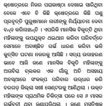
କ୍ଷେତ୍ରରେ ନିଜର ପରାକାଷ୍ଠା ଦେଖାଇ ସାରିଥିବା
ବେଳେ ଏବେ ବି କିଛି କ୍ଷେତ୍ରରେ କିଛି ପଶୁ
ପ୍ରବୃତ୍ତି ପୁରୁଷମାନେ ନାରୀଙ୍କୁ ନିର୍ଯ୍ୟାତନା ଦେବା
ବନ୍ଦ କରିନାହାନ୍ତି । ଏପରିକି ମାନସିକ ବିକୃତ୍ତି ଥିବା
ମହିଳାଙ୍କୁ ଉପଯୁକ୍ତ ଥଇଥାନ କରିବା ପରିବର୍ତ୍ତେ
ସେମାନେ ଅବାଞ୍ଛିତ ଗର୍ଭ ଧାରଣ କରିବା ଭଳି
କୁତ୍ସିତ ଘଟଣା ନଜରକୁ ଆସିଛି । ସତ୍ୟ ଉଦାହରଣ
ଭାବେ ଆଜି ଜଣେ ମାନସିକ ବିକୃତି ମହିଳାଙ୍କୁ
ଅତାବିରା ବ୍ଲକର ଏକ ଗାଁରୁ ଅତି ଅସହାୟ
ଅବସ୍ଥାରେ ସଂକଳ୍ପ ପରିବାର ଉଦ୍ଧାର କରି
ବରଗଡ଼ ଜିଲ୍ଲା ସଖୀ ସେଣ୍ଟରକୁ ଆଣିଥିଲା । ଉକ୍ତ
ମହିଳାଙ୍କ ପ୍ରାଥମିକ ଚିକିତ୍ସା ପରେ ସେ ୬ ମାସର
ଗର୍ଭବତୀ ଥିବା ଜଣାପଡିଥିଲା । ଜଣେ ମସ୍ତିଷ୍କ