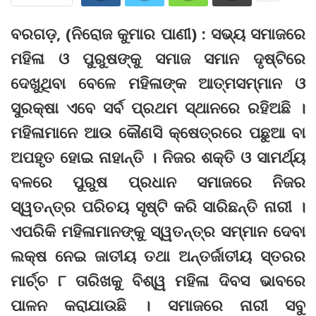
ବରଗଡ଼, (ନିରୋଜ କୁମାର ପାଣୀ) : ସଭ୍ୟ ସମାଜରେ
ମହିଳା ଓ ପୁରୁଷଙ୍କୁ ସମାଜ ସମାନ ଦୃଷ୍ଟିରେ
ଦେଖୁଥିବା ବେଳେ ମହିଳାଙ୍କ ଆତ୍ମସମ୍ମାନ ଓ
ସୁରକ୍ଷା ଏବେ ସର୍ବ ପ୍ରଥମ ସ୍ଥାନରେ ରହିଅଛି ।
ମହିଳାମାନେ ଆଉ କୌଣସି କ୍ଷେତ୍ରରେ ପଛୁଆ ବା
ଅପହୃତ ହୋଇ ନାହାନ୍ତି । ନିଜର ଶକ୍ତି ଓ ସାମର୍ଥ୍ୟ
ବଳରେ ପୁରୁଷ ପ୍ରଧାନ ସମାଜରେ ନିଜର
ସ୍ୱତନ୍ତ୍ର ପରିଚୟ ସୃଷ୍ଟି କରି ସାରିଛନ୍ତି ନାରୀ ।
ଏପରିକି ମହିଳାମାନଙ୍କୁ ସ୍ୱତନ୍ତ୍ର ସମ୍ମାନ ଦେବା
ଲକ୍ଷ ନେଇ ଜାତୀୟ ତଥା ଅନ୍ତର୍ଜାତୀୟ ସ୍ତରର
ମାର୍ଚ୍ଚ ୮ ତାରିଖକୁ ବିଶ୍ୱ ମହିଳା ଦିବସ ଭାବରେ
ପାଳନ କରାଯାଉଛି । ସମାଜରେ ନାରୀ ସବୁ