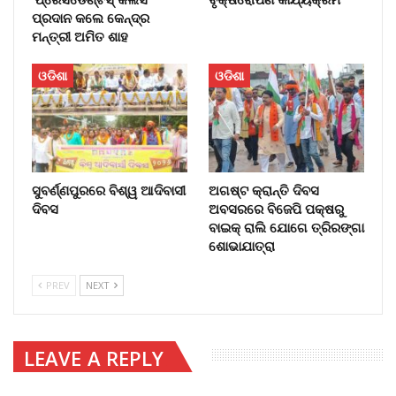
ପ୍ରଦାନ କଲେ କେନ୍ଦ୍ର
ମନ୍ତ୍ରୀ ଅମିତ ଶାହ
ଓଡିଶା
ଓଡିଶା
ସୁବର୍ଣ୍ଣପୁରରେ ବିଶ୍ୱ ଆଦିବାସୀ
ଅଗଷ୍ଟ କ୍ରାନ୍ତି ଦିବସ
ଦିବସ
ଅବସରରେ ବିଜେପି ପକ୍ଷରୁ
ବାଇକ୍ ରାଲି ଯୋଗେ ତ୍ରିରଙ୍ଗା
ଶୋଭାଯାତ୍ରା
PREV
NEXT
LEAVE A REPLY