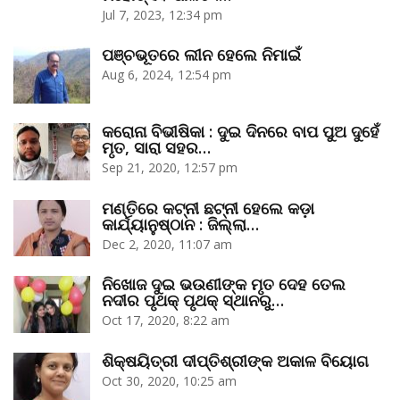
Jul 7, 2023, 12:34 pm
ପଞ୍ଚଭୂତରେ ଲୀନ ହେଲେ ନିମାଇଁ
Aug 6, 2024, 12:54 pm
କରୋନା ବିଭୀଷିକା : ଦୁଇ ଦିନରେ ବାପ ପୁଅ ଦୁହେଁ
ମୃତ, ସାରା ସହର…
Sep 21, 2020, 12:57 pm
ମଣ୍ତିରେ କଟ୍‌ନୀ ଛଟ୍‌ନୀ ହେଲେ କଡ଼ା
କାର୍ଯ୍ୟାନୁଷ୍ଠାନ : ଜିଲ୍ଲା…
Dec 2, 2020, 11:07 am
ନିଖୋଜ ଦୁଇ ଭଉଣୀଙ୍କ ମୃତ ଦେହ ତେଲ
ନଦୀର ପୃଥକ୍‌ ପୃଥକ୍‌ ସ୍ଥାନରୁ…
Oct 17, 2020, 8:22 am
ଶିକ୍ଷୟିତ୍ରୀ ଦୀପ୍ତିଶ୍ରୀଙ୍କ ଅକାଳ ବିୟୋଗ
Oct 30, 2020, 10:25 am