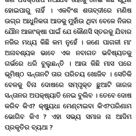
ହୋଇପାରୁ ନାହିଁ । ଏକବିଂଶ ଶତାବ୍ଦୀରେ ମଣିଷ
ଉଗ୍ର ଆଧୁନିକତା ଆଡକୁ ମୁହାଁଉ ଥିବା ବେଳେ ନିଜର
ଯୌନ ଆକାଂକ୍ଷା ପାଇଁ ଯେ କୌଣସି ସ୍ତରକୁ ଯିବାର
ନଜିର ମଧ୍ୟ କିଛି କମ ନୁହେଁ । ଜଣେ ପାଗଳୀ ମା’
ଅନାବଶ୍ୟକ ଭାବେ ଏକ ନବାଗତ ଭବିଷ୍ୟତକୁ
ଗର୍ଭରେ ଧରି ବୁଲୁଛନ୍ତି । ଆଉ କିଛି ମାସ ପରେ
ଭୂମିଷ୍ଠ ସନ୍ତାନଟି ତାର ପରିଚୟ ଖୋଜିବ । ସେତିକି
ବେଳକୁ ବିନା ଦୋଷରେ ସମ୍ପୃକ୍ତ ଛୁଆଟି ଜାରଜ
ସନ୍ତାନର ଅପକ୍ଷ୍ୟାତି ନେଇ ବୁଲିବ । ତେବେ ଦୋଷ
କରିବ କିଏ? କ୍ଷ୍ୟୁଧା ମେଣ୍ଟାଇବା କିଏ?ପରିଣାମ
ଭୋଗିବ କିଏ ? ଏହା ସଭ୍ୟ ସମାଜ ନା ଆଦିମ
ପ୍ରକୃତିର ବ୍ୟଥା ?