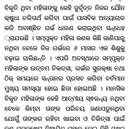
ବିକୃତି ଥିବା ମହିଳାଙ୍କୁ କେହି ଦୁର୍ବୃତ୍ତ ନିଜର ଯୌନ
କ୍ଷୁଧା ଚରିତାର୍ଥ କରିବା ପାଇଁ ପାସବିକ ଅତ୍ୟାଚାର
କରି ଅବାଞ୍ଛିତ ଗର୍ଭ ଧାରଣ କରାଇଥିବା ସନ୍ଧେହ
୍‌ରାଯଉଛି । ସମ୍ପୃକ୍ତ ମହିଳା ଜଣକ କିଛି ଜାଣିପାରୁ
ନଥିବା ବେଳେ ନିଜ ଗର୍ଭରେ ୬ ମାସର ଏକ ଶିଶୁକୁ
ବଢ଼ାଇ ଚାଲିଛନ୍ତି । ଏପରି ଅବସ୍ଥାରେ ସମ୍ପୃକ୍ତ
ମହିଳାଙ୍କ ଉତ୍ତମ ଚିକତ୍ସା, ଗର୍ଭର ସୁରକ୍ଷା ତଥା
ଠିକ୍‌ ସମୟରେ ସନ୍ତାନର ପ୍ରସବ କରିବା ବର୍ତମାନ
ମୁଖ୍ୟ ସମସ୍ୟା ହୋଇ ଛିଡା ହୋଇଅଛି । ମାନସିକ
ବିକୃତ ମହିଳାଙ୍କ କେହି ଆତ୍ମୀୟ ସ୍ଵଜନ୍ୟ ନଥିବା
ବେଳେ କିମ୍ବା ତାଙ୍କ ପରିଚୟ ଜଣାପଡୁନଥିବା
ଯୋଗୁଁ ତାଙ୍କର ରହିବା ଖାଇବା ଓ ଚିକିତ୍ସା ପାଇଁ
କଣ ପଦକ୍ଷେପ ନିଆଯିବ ତାହାକୁ ନେଇ କିଛି ସ୍ଥିର