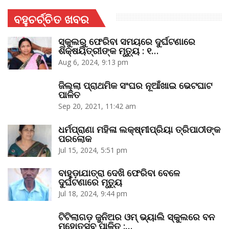
ବହୁଚର୍ଚ୍ଚିତ ଖବର
ସ୍କୁଲରୁ ଫେରିବା ସମୟରେ ଦୁର୍ଘଟଣାରେ
ଶିକ୍ଷୟିତ୍ରୀଙ୍କ ମୃତ୍ୟୁ : ୧…
Aug 6, 2024, 9:13 pm
ଜିଲ୍ଲା ପ୍ରାଥମିକ ସଂଘର ନୂଆଁଖାଇ ଭେଟଘାଟ
ପାଳିତ
Sep 20, 2021, 11:42 am
ଧର୍ମପ୍ରାଣା ମହିଳା ଲକ୍ଷ୍ମୀପ୍ରିୟା ତ୍ରିପାଠୀଙ୍କ
ପରଲୋକ
Jul 15, 2024, 5:51 pm
ବାହୁଡ଼ାଯାତ୍ରା ଦେଖି ଫେରିବା ବେଳେ
ଦୁର୍ଘଟଣାରେ ମୃତ୍ୟୁ
Jul 18, 2024, 9:44 pm
ଟିଟିଲାଗଡ଼ ଜୁନିଅର ଓମ୍‌ ଭ୍ୟାଲି ସ୍କୁଲରେ ବନ
ମହୋତ୍ସବ ପାଳିତ :…