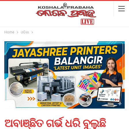
Home
ଓଡିଶା
ଅବାଞ୍ଛିତ ଗର୍ଭ ଧରି ବୁଲୁଛି