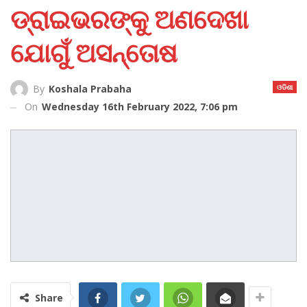
ଡ୍ରାଇଭରଙ୍କୁ ଅଣଦେଖା
ଯୋଗୁଁ ଅସନ୍ତୋଷ
ଓଡିଶା
By
Koshala Prabaha
On
Wednesday 16th February 2022, 7:06 pm
Share