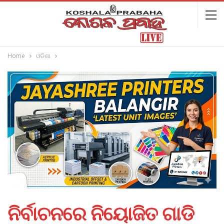
Home
ଓଡିଶା
ନିର୍ବାଚନରେ ନିୟୋଜିତ ଗାଡି