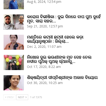
Aug 6, 2024, 12:54 pm
କରୋନା ବିଭୀଷିକା : ଦୁଇ ଦିନରେ ବାପ ପୁଅ ଦୁହେଁ
ମୃତ, ସାରା ସହର…
Sep 21, 2020, 12:57 pm
ମଣ୍ତିରେ କଟ୍‌ନୀ ଛଟ୍‌ନୀ ହେଲେ କଡ଼ା
କାର୍ଯ୍ୟାନୁଷ୍ଠାନ : ଜିଲ୍ଲା…
Dec 2, 2020, 11:07 am
ନିଖୋଜ ଦୁଇ ଭଉଣୀଙ୍କ ମୃତ ଦେହ ତେଲ
ନଦୀର ପୃଥକ୍‌ ପୃଥକ୍‌ ସ୍ଥାନରୁ…
Oct 17, 2020, 8:22 am
ଶିକ୍ଷୟିତ୍ରୀ ଦୀପ୍ତିଶ୍ରୀଙ୍କ ଅକାଳ ବିୟୋଗ
Oct 30, 2020, 10:25 am
PREV
NEXT
1 of 7,975