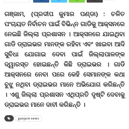
ଗଞ୍ଜାମ, (ପ୍ରଦୀପ କୁମାର ପଣ୍ଡା) : ଚଳିତ
ପଂଚାୟତ ନିର୍ବାଚନ ପାଇଁ ବିଭିନ୍ନ ଗାଡିକୁ ଆକ୍‌ସନରେ
ନେଇଛି ଜିଲ୍ଲା ପ୍ରଶାସନ । ଆକ୍‌ସନରେ ଯାଇଥିବା
ଗାଡି ଡ୍ରାଇଭର ମାନଙ୍କ ରହିବା ଏବଂ ଖାଇବା ଆଦି
ସୁବିଧା ଯୋଗାଇ ଦେବା ପାଇଁ ଜିଲ୍ଲାପାଳଙ୍କ
ଦ୍ୱାରସ୍ତ ହୋଇଛନ୍ତି କିଛି ଡ୍ରାଇଭର । ଗାଡି
ଆକ୍‌ସନରେ ନେବା ପରେ କେହି ସେମାନଙ୍କ କଥା
ବୁଝୁ ନଥିବା ଡ୍ରାଇଭର ମାନେ ଅଭିଯୋଗ କରିଛନ୍ତି
। ଏଣୁ ଜିଲ୍ଲା ପ୍ରଶାସନ ଏଥିପ୍ରତି ଦୃଷ୍ଟି ଦେବାକୁ
ଡ୍ରାଇଭର ମାନେ ଦାବୀ କରିଛନ୍ତି ।
ganjam news