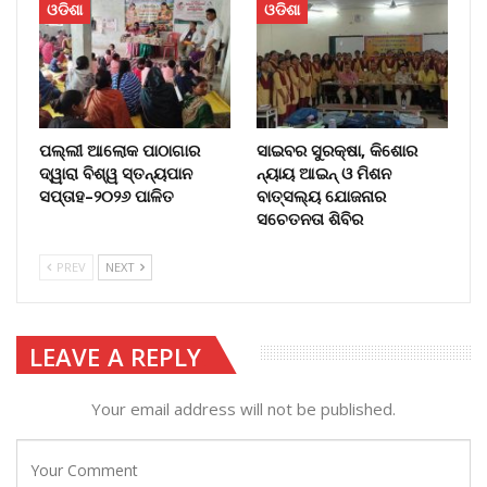
ଓଡିଶା
ଓଡିଶା
ପଲ୍ଲୀ ଆଲୋକ ପାଠାଗାର
ସାଇବର ସୁରକ୍ଷା, କିଶୋର
ଦ୍ୱାରା ବିଶ୍ୱ ସ୍ତନ୍ୟପାନ
ନ୍ୟାୟ ଆଇନ୍ ଓ ମିଶନ
ସପ୍ତାହ–୨୦୨୬ ପାଳିତ
ବାତ୍ସଲ୍ୟ ଯୋଜନାର
ସଚେତନତା ଶିବିର
PREV
NEXT
LEAVE A REPLY
Your email address will not be published.