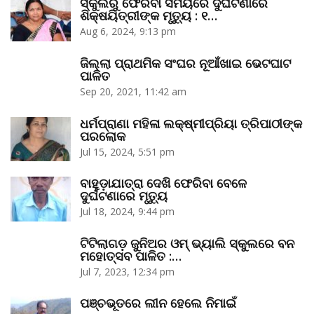
ସ୍କୁଲରୁ ଫେରିବା ସମୟରେ ଦୁର୍ଘଟଣାରେ
ଶିକ୍ଷୟିତ୍ରୀଙ୍କ ମୃତ୍ୟୁ : ୧…
Aug 6, 2024, 9:13 pm
ଜିଲ୍ଲା ପ୍ରାଥମିକ ସଂଘର ନୂଆଁଖାଇ ଭେଟଘାଟ
ପାଳିତ
Sep 20, 2021, 11:42 am
ଧର୍ମପ୍ରାଣା ମହିଳା ଲକ୍ଷ୍ମୀପ୍ରିୟା ତ୍ରିପାଠୀଙ୍କ
ପରଲୋକ
Jul 15, 2024, 5:51 pm
ବାହୁଡ଼ାଯାତ୍ରା ଦେଖି ଫେରିବା ବେଳେ
ଦୁର୍ଘଟଣାରେ ମୃତ୍ୟୁ
Jul 18, 2024, 9:44 pm
ଟିଟିଲାଗଡ଼ ଜୁନିଅର ଓମ୍‌ ଭ୍ୟାଲି ସ୍କୁଲରେ ବନ
ମହୋତ୍ସବ ପାଳିତ :…
Jul 7, 2023, 12:34 pm
ପଞ୍ଚଭୂତରେ ଲୀନ ହେଲେ ନିମାଇଁ