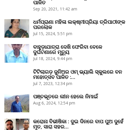
ପାଳିତ
Sep 20, 2021, 11:42 am
ଧର୍ମପ୍ରାଣା ମହିଳା ଲକ୍ଷ୍ମୀପ୍ରିୟା ତ୍ରିପାଠୀଙ୍କ
ପରଲୋକ
Jul 15, 2024, 5:51 pm
ବାହୁଡ଼ାଯାତ୍ରା ଦେଖି ଫେରିବା ବେଳେ
ଦୁର୍ଘଟଣାରେ ମୃତ୍ୟୁ
Jul 18, 2024, 9:44 pm
ଟିଟିଲାଗଡ଼ ଜୁନିଅର ଓମ୍‌ ଭ୍ୟାଲି ସ୍କୁଲରେ ବନ
ମହୋତ୍ସବ ପାଳିତ :…
Jul 7, 2023, 12:34 pm
ପଞ୍ଚଭୂତରେ ଲୀନ ହେଲେ ନିମାଇଁ
Aug 6, 2024, 12:54 pm
କରୋନା ବିଭୀଷିକା : ଦୁଇ ଦିନରେ ବାପ ପୁଅ ଦୁହେଁ
ମୃତ, ସାରା ସହର…