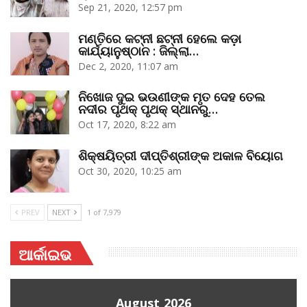
Sep 21, 2020, 12:57 pm
ମଣ୍ତିରେ କଟ୍‌ନୀ ଛଟ୍‌ନୀ ହେଲେ କଡ଼ା
କାର୍ଯ୍ୟାନୁଷ୍ଠାନ : ଜିଲ୍ଲା…
Dec 2, 2020, 11:07 am
ନିଖୋଜ ଦୁଇ ଭଉଣୀଙ୍କ ମୃତ ଦେହ ତେଲ
ନଦୀର ପୃଥକ୍‌ ପୃଥକ୍‌ ସ୍ଥାନରୁ…
Oct 17, 2020, 8:22 am
ଶିକ୍ଷୟିତ୍ରୀ ଦୀପ୍ତିଶ୍ରୀଙ୍କ ଅକାଳ ବିୟୋଗ
Oct 30, 2020, 10:25 am
PREV
NEXT
1 of 7,979
ଆର୍କାଇଭ
August 2026