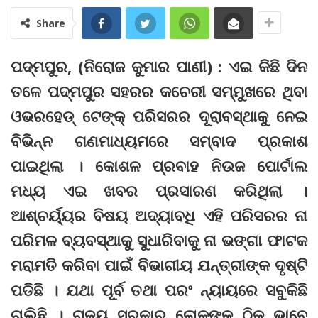
Share
ପଦ୍ମପୁର, (ନିରୋଜ କୁମାର ପାଣୀ) : ଏଇ କିଛି ଦିନ
ତଳେ ପଦ୍ମପୁର ସହରର କଚେରୀ ସମ୍ମୁଖରେ ଥିବା
ଓଭରହେଡ୍ ଟେଙ୍କ୍ ପରିସରର ଦୂରାବସ୍ଥାକୁ ନେଇ
ବିଭିନ୍ନ ଗଣମାଧ୍ୟମରେ ସମ୍ବାଦ ପ୍ରକାଶ
ପାଇଥିଲା । କୋଶଳ ପ୍ରବାହ ନିଉଜ ପୋର୍ଟାଲ
ମଧ୍ୟ ଏଇ ଖବର ପ୍ରସାରଣ କରିଥିଲା ।
ଆଶ୍ଚର୍ୟ୍ୟର ବିଷୟ ଅଦ୍ୟାବଧି ଏହି ପରିସରର ନା
ପରିମଳ ବ୍ୟବସ୍ଥାକୁ ସୁଧାରିବାକୁ ନା ଭଙ୍ଗା ଫାଟକ
ମରାମତି କରିବା ପାଇଁ ବିଭାଗୀୟ ଯନ୍ତ୍ରୀଙ୍କ ଦୃଷ୍ଟି
ପଡିଛି । ଯଥା ପୂର୍ବ ତଥା ପରଂ ନ୍ୟାୟରେ ସବୁକିଛି
ଚାଲିଛି । ରାଜ୍ୟ ସରକାର ଲୋକଙ୍କୁ ଠିକ୍ ଭାବେ