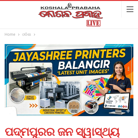
Home
ଓଡିଶା
ପଦ୍ମପୁରର ଜନ ସ୍ୱାସ୍ଥ୍ୟ