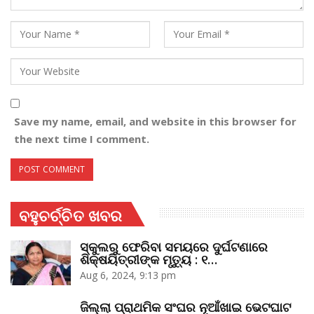
Save my name, email, and website in this browser for
the next time I comment.
ବହୁଚର୍ଚ୍ଚିତ ଖବର
ସ୍କୁଲରୁ ଫେରିବା ସମୟରେ ଦୁର୍ଘଟଣାରେ
ଶିକ୍ଷୟିତ୍ରୀଙ୍କ ମୃତ୍ୟୁ : ୧…
Aug 6, 2024, 9:13 pm
ଜିଲ୍ଲା ପ୍ରାଥମିକ ସଂଘର ନୂଆଁଖାଇ ଭେଟଘାଟ