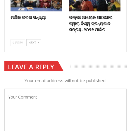
ମାସିକ ରଚନା ସନ୍ଧ୍ୟା
ପଲ୍ଲୀ ଆଲୋକ ପାଠାଗାର
ଦ୍ୱାରା ବିଶ୍ୱ ସ୍ତନ୍ୟପାନ
ସପ୍ତାହ–୨୦୨୬ ପାଳିତ
PREV
NEXT
LEAVE A REPLY
Your email address will not be published.