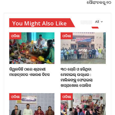
ପୌରାଂଚଳରୁ ୧୦
You Might Also Like
All
ଓଡିଶା
ଓଡିଶା
ଦିୱାନଡିହି ଠାରେ ଶ୍ରାବଣୀ
୩୦ ଚୋରି ଓ ହଜିଥିବା
ମହୋତ୍ସବର ଏକାଦଶ ଦିବସ
ମୋବାଇଲ୍‌ ଉଦ୍ଧାର :
ମାଲିକଙ୍କୁ ଫେରାଇଲା
ଖପ୍ରାଖୋଲ ପୋଲିସ
ଓଡିଶା
ଓଡିଶା