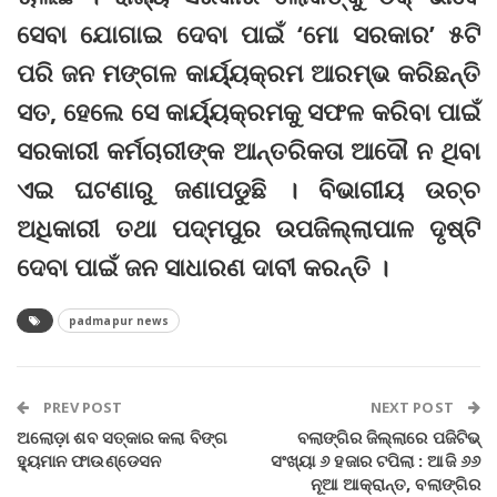
ସେବା ଯୋଗାଇ ଦେବା ପାଇଁ ‘ମୋ ସରକାର’ ୫ଟି
ପରି ଜନ ମଙ୍ଗଳ କାର୍ୟ୍ୟକ୍ରମ ଆରମ୍ଭ କରିଛନ୍ତି
ସତ, ହେଲେ ସେ କାର୍ୟ୍ୟକ୍ରମକୁ ସଫଳ କରିବା ପାଇଁ
ସରକାରୀ କର୍ମଚାରୀଙ୍କ ଆନ୍ତରିକତା ଆଦୌ ନ ଥିବା
ଏଇ ଘଟଣାରୁ ଜଣାପଡୁଛି । ବିଭାଗୀୟ ଉଚ୍ଚ
ଅଧିକାରୀ ତଥା ପଦ୍ମପୁର ଉପଜିଲ୍ଲାପାଳ ଦୃଷ୍ଟି
ଦେବା ପାଇଁ ଜନ ସାଧାରଣ ଦାବୀ କରନ୍ତି ।
padmapur news
PREV POST
NEXT POST
ଅଲୋଡ଼ା ଶବ ସତ୍କାର କଲା ବିଙ୍ଗ
ବଲାଙ୍ଗିର ଜିଲ୍ଲାରେ ପଜିଟିଭ୍‌
ହ୍ୟୁମାନ ଫାଉଣ୍ଡେସନ
ସଂଖ୍ୟା ୬ ହଜାର ଟପିଲା : ଆଜି ୬୬
ନୂଆ ଆକ୍ରାନ୍ତ, ବଲାଙ୍ଗିର