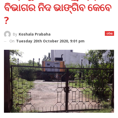
ବିଭାଗର ନିଦ ଭାଙ୍ଗିବ କେବେ
?
ଓଡିଶା
By
Koshala Prabaha
On
Tuesday 20th October 2020, 9:01 pm