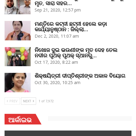
ମୃତ, ସାରା ସହର…
Sep 21, 2020, 12:57 pm
ମଣ୍ତିରେ କଟ୍‌ନୀ ଛଟ୍‌ନୀ ହେଲେ କଡ଼ା
କାର୍ଯ୍ୟାନୁଷ୍ଠାନ : ଜିଲ୍ଲା…
Dec 2, 2020, 11:07 am
ନିଖୋଜ ଦୁଇ ଭଉଣୀଙ୍କ ମୃତ ଦେହ ତେଲ
ନଦୀର ପୃଥକ୍‌ ପୃଥକ୍‌ ସ୍ଥାନରୁ…
Oct 17, 2020, 8:22 am
ଶିକ୍ଷୟିତ୍ରୀ ଦୀପ୍ତିଶ୍ରୀଙ୍କ ଅକାଳ ବିୟୋଗ
Oct 30, 2020, 10:25 am
PREV
NEXT
1 of 7,972
ଆର୍କାଇଭ