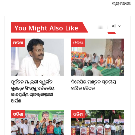
ଗ୍ରାମବାସୀ
You Might Also Like
All
ଓଡିଶା
ଓଡିଶା
ପୂର୍ବତନ ମନ୍ତ୍ରୀ ସ୍ୱର୍ଗତ
ବିଜେପିର ମଣ୍ଡଳ ସ୍ତରୀୟ
ସୁଶାନ୍ତ ସିଂଙ୍କୁ ସର୍ବଦଳୀୟ
ମାସିକ ବୈଠକ
ଭାବପୂର୍ଣ୍ଣ ଶ୍ରଦ୍ଧାଞ୍ଜଳୀ
ଅର୍ପଣ
ଓଡିଶା
ଓଡିଶା