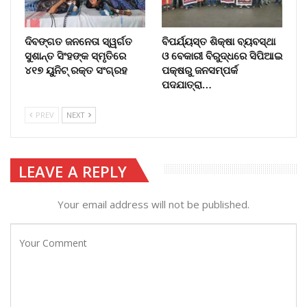
ଦିବଙ୍ଗତ ଜନନେତା ସ୍ୱର୍ଗତ
ବିପର୍ଯ୍ୟସ୍ତ ଶିକ୍ଷା ବ୍ୟବସ୍ଥା
ସୁଶାନ୍ତ ସିଂହଙ୍କ ସ୍ମୃତିରେ
ଓ ବେକାରୀ ବିରୁଦ୍ଧରେ ସିପିଆଇ
୪୧୭ ୟୁନିଟ୍ ରକ୍ତ ସଂଗ୍ରହ
ପକ୍ଷରୁ ଜନସମ୍ପର୍କ
ପଦଯାତ୍ରା…
PREV
NEXT
LEAVE A REPLY
Your email address will not be published.