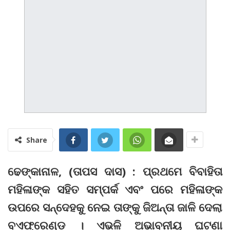
Share
ଢେଙ୍କାନାଳ, (ତାପସ ଦାସ) : ପ୍ରଥମେ ବିବାହିତା
ମହିଳାଙ୍କ ସହିତ ସମ୍ପର୍କ ଏବଂ ପରେ ମହିଳାଙ୍କ
ଉପରେ ସନ୍ଦେହକୁ ନେଇ ତାଙ୍କୁ ଜିଅନ୍ତା ଜାଳି ଦେଲା
ବଏଫ୍ରେଣ୍ଡ । ଏଭଳି ଅଭାବନୀୟ ଘଟଣା