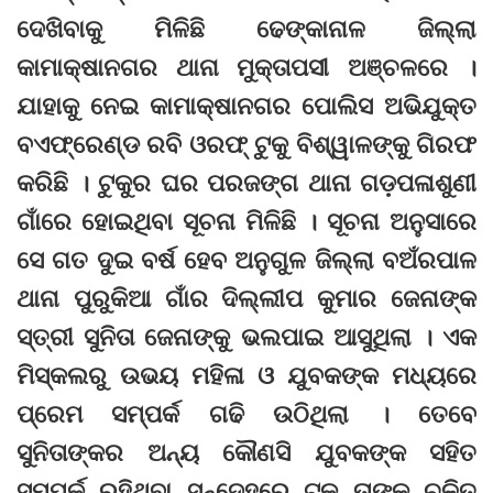
ଦେଖିବାକୁ ମିଳିଛି ଢେଙ୍କାନାଳ ଜିଲ୍ଲା
କାମାକ୍ଷାନଗର ଥାନା ମୁକ୍ତାପସୀ ଅଞ୍ଚଳରେ ।
ଯାହାକୁ ନେଇ କାମାକ୍ଷାନଗର ପୋଲିସ ଅଭିଯୁକ୍ତ
ବଏଫ୍ରେଣ୍ଡ ରବି ଓରଫ୍‌ ଟୁକୁ ବିଶ୍ୱାଳଙ୍କୁ ଗିରଫ
କରିଛି । ଟୁକୁର ଘର ପରଜଙ୍ଗ ଥାନା ଗଡ଼ପଳାଶୁଣୀ
ଗାଁରେ ହୋଇଥିବା ସୂଚନା ମିଳିଛି । ସୂଚନା ଅନୁସାରେ
ସେ ଗତ ଦୁଇ ବର୍ଷ ହେବ ଅନୁଗୁଳ ଜିଲ୍ଲା ବଅଁରପାଳ
ଥାନା ପୁରୁକିଆ ଗାଁର ଦିଲ୍ଲୀପ କୁମାର ଜେନାଙ୍କ
ସ୍ତ୍ରୀ ସୁନିତା ଜେନାଙ୍କୁ ଭଲପାଇ ଆସୁଥିଲା । ଏକ
ମିସ୍‌କଲରୁ ଉଭୟ ମହିଳା ଓ ଯୁବକଙ୍କ ମଧ୍ୟରେ
ପ୍ରେମ ସମ୍ପର୍କ ଗଢି ଉଠିଥିଲା । ତେବେ
ସୁନିତାଙ୍କର ଅନ୍ୟ କୌଣସି ଯୁବକଙ୍କ ସହିତ
ସମ୍ପର୍କ ରହିଥିବା ସନ୍ଦେହରେ ଟୁକୁ ତାଙ୍କୁ ଚଳିତ