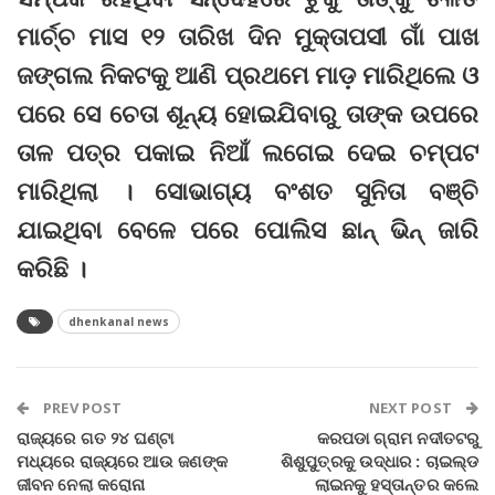
ମାର୍ଚ୍ଚ ମାସ ୧୨ ତାରିଖ ଦିନ ମୁକ୍ତାପସୀ ଗାଁ ପାଖ
ଜଙ୍ଗଲ ନିକଟକୁ ଆଣି ପ୍ରଥମେ ମାଡ଼ ମାରିଥିଲେ ଓ
ପରେ ସେ ଚେତା ଶୂନ୍ୟ ହୋଇଯିବାରୁ ତାଙ୍କ ଉପରେ
ତାଳ ପତ୍ର ପକାଇ ନିଆଁ ଲଗେଇ ଦେଇ ଚମ୍ପଟ
ମାରିଥିଲା । ସୋଭାଗ୍ୟ ବଂଶତ ସୁନିତା ବଞ୍ଚି
ଯାଇଥିବା ବେଳେ ପରେ ପୋଲିସ ଛାନ୍‌ ଭିନ୍‌ ଜାରି
କରିଛି ।
dhenkanal news
PREV POST
NEXT POST
ରାଜ୍ୟରେ ଗତ ୨୪ ଘଣ୍ଟା
କରପଡା ଗ୍ରାମ ନଦୀତଟରୁ
ମଧ୍ୟରେ ରାଜ୍ୟରେ ଆଉ ଜଣଙ୍କ
ଶିଶୁପୁତ୍ରକୁ ଉଦ୍ଧାର : ଚାଇଲ୍ଡ
ଜୀବନ ନେଲା କରୋନା
ଲାଇନକୁ ହସ୍ତାନ୍ତର କଲେ