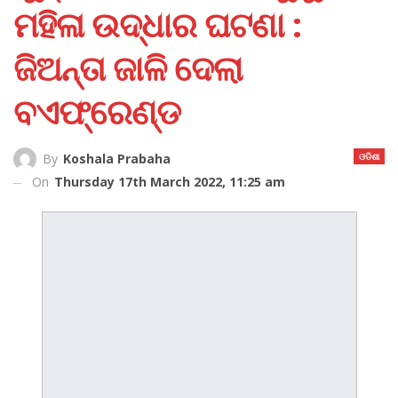
ମହିଳା ଉଦ୍ଧାର ଘଟଣା :
ଜିଅନ୍ତା ଜାଳି ଦେଲା
ବଏଫ୍ରେଣ୍ଡ
ଓଡିଶା
By
Koshala Prabaha
On
Thursday 17th March 2022, 11:25 am