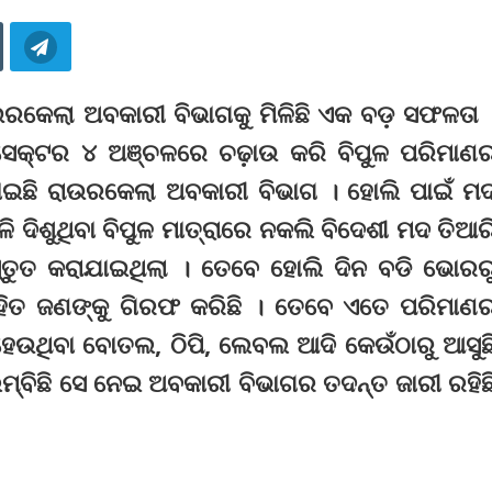
ଉରକେଲା ଅବକାରୀ ବିଭାଗକୁ ମିଳିଛି ଏକ ବଡ଼ ସଫଳତା 
 ସେକ୍ଟର ୪ ଅଞ୍ଚଳରେ ଚଢ଼ାଉ କରି ବିପୁଳ ପରିମାଣ
ଛି ରାଉରକେଲା ଅବକାରୀ ବିଭାଗ । ହୋଲି ପାଇଁ ମ
ଦିଶୁଥିବା ବିପୁଳ ମାତ୍ରାରେ ନକଲି ବିଦେଶୀ ମଦ ତିଆର
ସ୍ତୁତ କରାଯାଇଥିଲା । ତେବେ ହୋଲି ଦିନ ବଡି ଭୋରର
ହିତ ଜଣଙ୍କୁ ଗିରଫ କରିଛି । ତେବେ ଏତେ ପରିମାଣ
ହେଉଥିବା ବୋତଲ, ଠିପି, ଲେବଲ ଆଦି କେଉଁଠାରୁ ଆସୁଛ
ବିଛି ସେ ନେଇ ଅବକାରୀ ବିଭାଗର ତଦନ୍ତ ଜାରୀ ରହିଛ