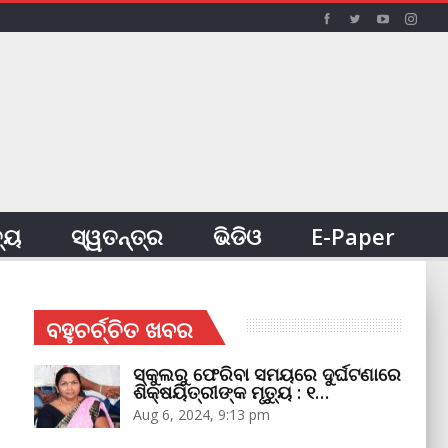
ତ୍ୟ
ସ୍ୱତନ୍ତ୍ର
ଭିଡିଓ
E-Paper
ବହୁଚର୍ଚ୍ଚିତ ଖବର
ସ୍କୁଲରୁ ଫେରିବା ସମୟରେ ଦୁର୍ଘଟଣାରେ
ଶିକ୍ଷୟିତ୍ରୀଙ୍କ ମୃତ୍ୟୁ : ୧…
Aug 6, 2024, 9:13 pm