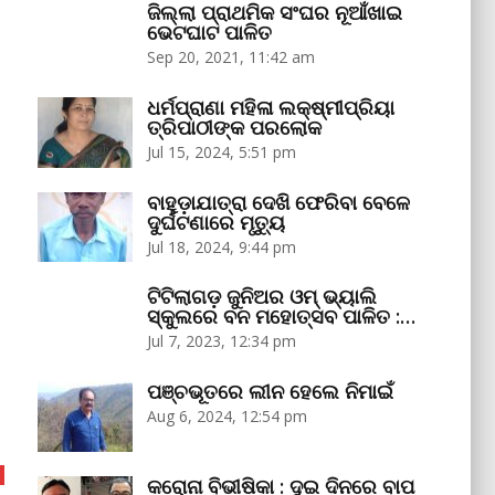
ଜିଲ୍ଲା ପ୍ରାଥମିକ ସଂଘର ନୂଆଁଖାଇ
ଭେଟଘାଟ ପାଳିତ
Sep 20, 2021, 11:42 am
ଧର୍ମପ୍ରାଣା ମହିଳା ଲକ୍ଷ୍ମୀପ୍ରିୟା
ତ୍ରିପାଠୀଙ୍କ ପରଲୋକ
Jul 15, 2024, 5:51 pm
ବାହୁଡ଼ାଯାତ୍ରା ଦେଖି ଫେରିବା ବେଳେ
ଦୁର୍ଘଟଣାରେ ମୃତ୍ୟୁ
Jul 18, 2024, 9:44 pm
ଟିଟିଲାଗଡ଼ ଜୁନିଅର ଓମ୍‌ ଭ୍ୟାଲି
ସ୍କୁଲରେ ବନ ମହୋତ୍ସବ ପାଳିତ :…
Jul 7, 2023, 12:34 pm
ପଞ୍ଚଭୂତରେ ଲୀନ ହେଲେ ନିମାଇଁ
Aug 6, 2024, 12:54 pm
କରୋନା ବିଭୀଷିକା : ଦୁଇ ଦିନରେ ବାପ