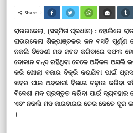
Share
ରାଉରକେଲା, (ସସ୍ମିତା ପ୍ରଧାନ) : ହୋଲିରେ ରା
ରାଉରକେଲା ଶିଳ୍ପାଞ୍ଚଳର ଜନ ବସତି ପୂର୍ଣ୍ଣ
ନକଲି ବିଦେଶୀ ମଦ ଜବତ କରିବାରେ ସଫଳ ହୋଇ
ଦୋକାନ ବନ୍ଦ ରହିଥିବା ବେଳେ ଅବିକଳ ଅସଲି ଭଳି 
କରି ଖୋଲା ବଜାର ବିକ୍ରି କରାଯିବା ପାଇଁ ପ୍ର
ଖବର ପାଇ ଅବକାରୀ ବିଭାଗ ଚଢ଼ାଉ କରିବା ସ
ବିଦେଶୀ ମଦ ପ୍ରସ୍ତୁତ କରିବା ପାଇଁ ବ୍ୟବହାର 
ଏବଂ ନକଲି ମଦ କାରବାରର ଚେର କେତେ ଦୂର ଲମ୍
।