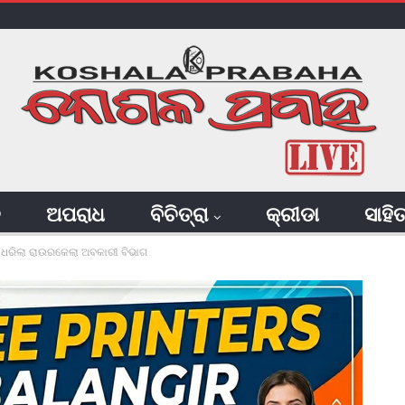
ି
ଅପରାଧ
ବିଚିତ୍ରା
କ୍ରୀଡା
ସାହି
ି ଧରିଲା ରାଉରକେଲା ଅବକାରୀ ବିଭାଗ