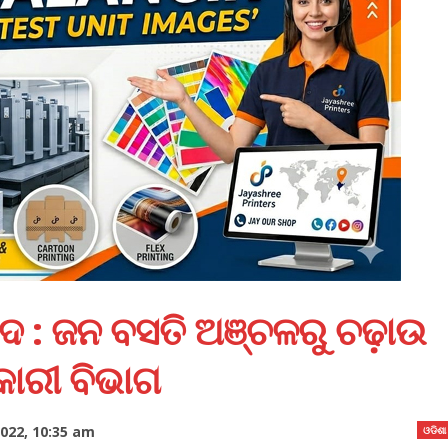
ଦ : ଜନ ବସତି ଅଞ୍ଚଳରୁ ଚଢ଼ାଉ
ାରୀ ବିଭାଗ
022, 10:35 am
ଓଡିଶା