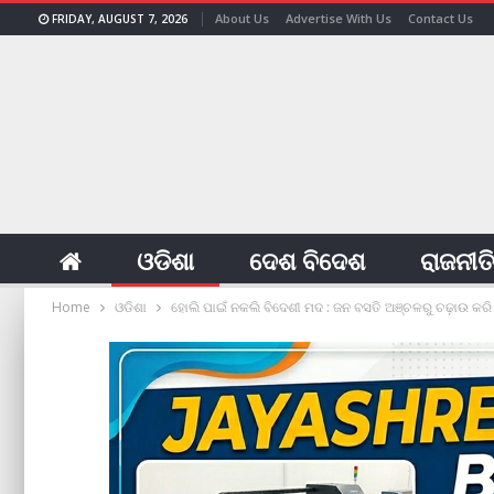
About Us
Advertise With Us
Contact Us
FRIDAY, AUGUST 7, 2026
ଓଡିଶା
ଦେଶ ବିଦେଶ
ରାଜନୀତ
Home
ଓଡିଶା
ହୋଲି ପାଇଁ ନକଲି ବିଦେଶୀ ମଦ : ଜନ ବସତି ଅଞ୍ଚଳରୁ ଚଢ଼ାଉ କର