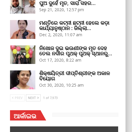
ପୁଅ ଦୁହେଁ ମୃତ, ସାରା ସହର…
Sep 21, 2020, 12:57 pm
ମଣ୍ତିରେ କଟ୍‌ନୀ ଛଟ୍‌ନୀ ହେଲେ କଡ଼ା
କାର୍ଯ୍ୟାନୁଷ୍ଠାନ : ଜିଲ୍ଲା…
Dec 2, 2020, 11:07 am
ନିଖୋଜ ଦୁଇ ଭଉଣୀଙ୍କ ମୃତ ଦେହ
ତେଲ ନଦୀର ପୃଥକ୍‌ ପୃଥକ୍‌ ସ୍ଥାନରୁ…
Oct 17, 2020, 8:22 am
ଶିକ୍ଷୟିତ୍ରୀ ଦୀପ୍ତିଶ୍ରୀଙ୍କ ଅକାଳ
ବିୟୋଗ
Oct 30, 2020, 10:25 am
PREV
NEXT
1 of 7,973
ଆର୍କାଇଭ