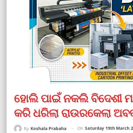
ହୋଲି ପାଇଁ ନକଲି ବିଦେଶୀ ମ
କରି ଧରିଲା ରାଉରକେଲା ଅବକ
On
Saturday 19th March 2
By
Koshala Prabaha