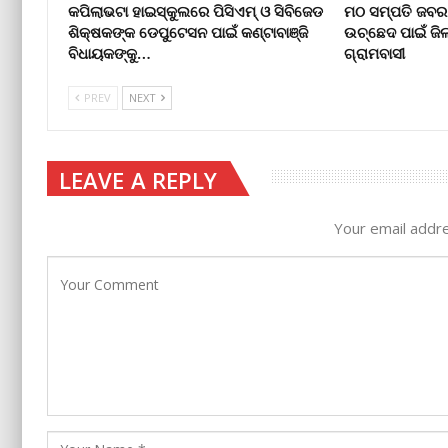
କପିଲାଭଟା ହାଇସ୍କୁଲରେ ପିସିଏମ୍ ଓ ସିବିଜେଡ
ମଠ ସମ୍ପତି ଜବର
ଶିକ୍ଷକଙ୍କ ଡେପୁଟେସନ ପାଇଁ କଣ୍ଟାବାଞ୍ଜି
ଉଚ୍ଛେଦ ପାଇଁ ଜି
ବିଧାୟକଙ୍କୁ…
ଗ୍ରାମବାସୀ
PREV
NEXT
LEAVE A REPLY
Your email addre