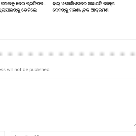
 ଦଖଲକୁ ନେଇ ପ୍ରତିବାଦ :
ବାର୍‌ ଏସୋସିଏସନର ସଭାପତି ଭୀଷ୍ମ
ଲ୍ଲାପାଳଙ୍କୁ ଭେଟିଲେ
ଦେବଙ୍କୁ ମରଣାନ୍ତକ ଆକ୍ରମଣ
ss will not be published.