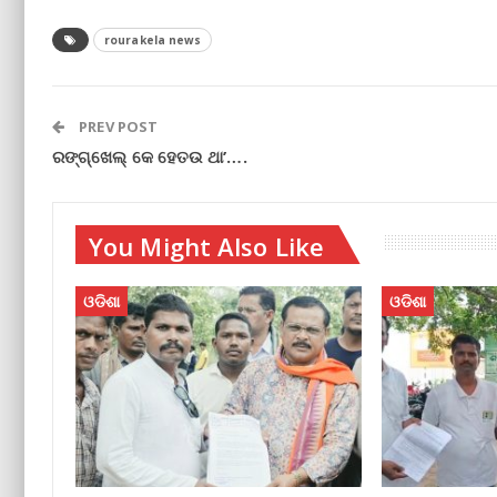
rourakela news
PREV POST
ରଙ୍ଗ୍‌ଖେଲ୍‌ କେ ହେତଉ ଥା’….
You Might Also Like
ଓଡିଶା
ଓଡିଶା