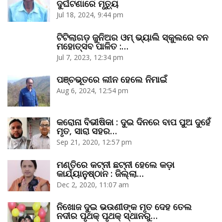
ଦୁର୍ଘଟଣାରେ ମୃତ୍ୟୁ
Jul 18, 2024, 9:44 pm
ଟିଟିଲାଗଡ଼ ଜୁନିଅର ଓମ୍‌ ଭ୍ୟାଲି ସ୍କୁଲରେ ବନ
ମହୋତ୍ସବ ପାଳିତ :…
Jul 7, 2023, 12:34 pm
ପଞ୍ଚଭୂତରେ ଲୀନ ହେଲେ ନିମାଇଁ
Aug 6, 2024, 12:54 pm
କରୋନା ବିଭୀଷିକା : ଦୁଇ ଦିନରେ ବାପ ପୁଅ ଦୁହେଁ
ମୃତ, ସାରା ସହର…
Sep 21, 2020, 12:57 pm
ମଣ୍ତିରେ କଟ୍‌ନୀ ଛଟ୍‌ନୀ ହେଲେ କଡ଼ା
କାର୍ଯ୍ୟାନୁଷ୍ଠାନ : ଜିଲ୍ଲା…
Dec 2, 2020, 11:07 am
ନିଖୋଜ ଦୁଇ ଭଉଣୀଙ୍କ ମୃତ ଦେହ ତେଲ
ନଦୀର ପୃଥକ୍‌ ପୃଥକ୍‌ ସ୍ଥାନରୁ…