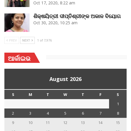
Oct 17, 2020, 8:22 am
ଶିକ୍ଷୟିତ୍ରୀ ଦୀପ୍ତିଶ୍ରୀଙ୍କ ଅକାଳ ବିୟୋଗ
Oct 30, 2020, 10:25 am
PREV
NEXT
1 of 7,976
ଆର୍କାଇଭ
August 2026
S
M
T
W
T
F
S
1
2
3
4
5
6
7
8
9
10
11
12
13
14
15