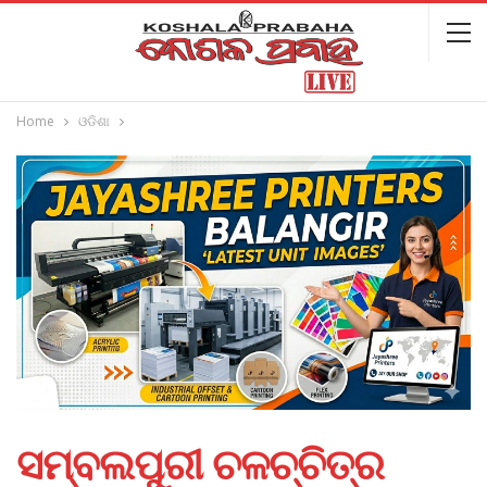
Home
ଓଡିଶା
ସମ୍ବଲପୁରୀ ଚଳଚ୍ଚିତ୍ର