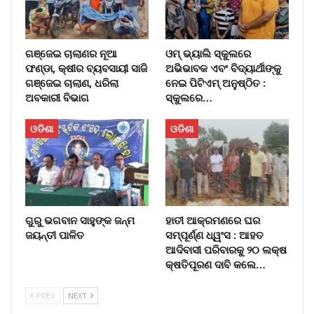
ଗଞ୍ଜେଇ ଚାଲାଣର ନୂଆ
ଓମ୍‌ ଭ୍ୟାଲି ସ୍କୁଲରେ
ଫଣ୍ଡା, କ୍ଷୀର ବ୍ୟବସାୟୀ ସାଜି
ଅଭିଭାବକ ଏବଂ ବିଦ୍ୟାର୍ଥୀଙ୍କୁ
ଗଞ୍ଜେଇ ଚାଲାଣ, ଧରିଲା
ନେଇ ପିଟିଏମ୍‌ ଅନୁଷ୍ଠିତ :
ଅବକାରୀ ବିଭାଗ
ସ୍କୁଲରେ…
ଓଡିଶା
ଓଡିଶା
ଗୁରୁ ଭଗବାନ ସାହୁଙ୍କ ଜନ୍ମ
ହାତୀ ଆକ୍ରମଣରେ ଘର
ଜୟନ୍ତୀ ପାଳିତ
ସମ୍ପୂର୍ଣ୍ଣ ଧ୍ୱଂସ : ଆହତ
ଆଦିବାସୀ ପରିବାରକୁ ୨୦ ଲକ୍ଷ
କ୍ଷତିପୂରଣ ଦାବି କଲେ…
PREV
NEXT