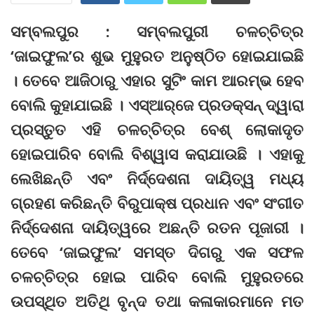
ସମ୍ବଲପୁର : ସମ୍ବଲପୁରୀ ଚଳଚ୍ଚିତ୍ର
‘ଜାଇଫୁଲ’ର ଶୁଭ ମୁହୁରତ ଅନୁଷ୍ଠିତ ହୋଇଯାଇଛି
। ତେବେ ଆଜିଠାରୁ ଏହାର ସୁଟିଂ କାମ ଆରମ୍ଭ ହେବ
ବୋଲି କୁହାଯାଇଛି । ଏସ୍‌ଆର୍‌ଜେ ପ୍ରଡକ୍ସନ୍‌ ଦ୍ୱାରା
ପ୍ରସ୍ତୁତ ଏହି ଚଳଚ୍ଚିତ୍ର ବେଶ୍‌ ଲୋକାଦୃତ
ହୋଇପାରିବ ବୋଲି ବିଶ୍ୱାସ କରାଯାଉଛି । ଏହାକୁ
ଲେଖିଛନ୍ତି ଏବଂ ନିର୍ଦ୍ଦେଶନା ଦାୟିତ୍ୱ ମଧ୍ୟ
ଗ୍ରହଣ କରିଛନ୍ତି ବିରୁପାକ୍ଷ ପ୍ରଧାନ ଏବଂ ସଂଗୀତ
ନିର୍ଦ୍ଦେଶନା ଦାୟିତ୍ୱରେ ଅଛନ୍ତି ରତନ ପୂଜାରୀ ।
ତେବେ ‘ଜାଇଫୁଲ’ ସମସ୍ତ ଦିଗରୁ ଏକ ସଫଳ
ଚଳଚ୍ଚିତ୍ର ହୋଇ ପାରିବ ବୋଲି ମୁହୁରତରେ
ଉପସ୍ଥିତ ଅତିଥି ବୃନ୍ଦ ତଥା କଳାକାରମାନେ ମତ