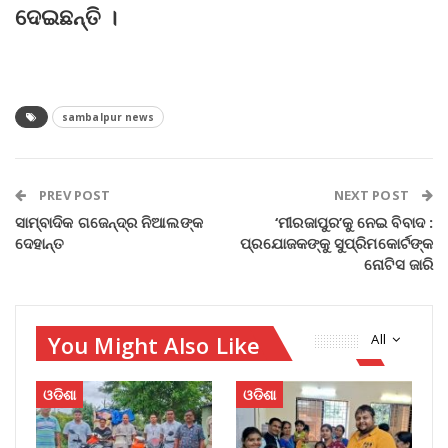
ଦେଇଛନ୍ତି ।
sambalpur news
PREV POST
NEXT POST
ସାମ୍ବାଦିକ ଗଜେନ୍ଦ୍ର ନିଆଲ‌ଙ୍କ
‘ମୀରଜାପୁର’କୁ ନେଇ ବିବାଦ :
ଦେହା‌ନ୍ତ
ପ୍ରଯୋଜକଙ୍କୁ ସୁପ୍ରିମକୋର୍ଟଙ୍କ
ନୋଟିସ ଜାରି
You Might Also Like
All
ଓଡିଶା
ଓଡିଶା