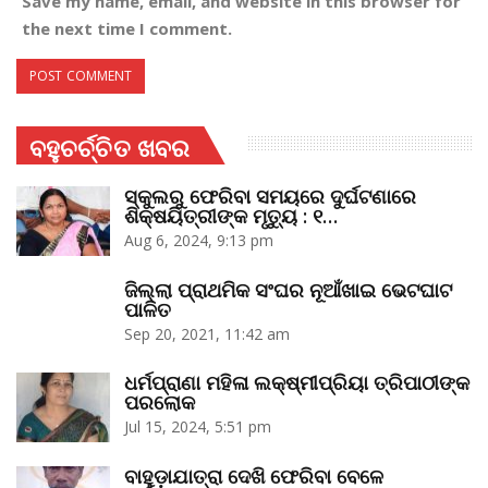
Save my name, email, and website in this browser for
the next time I comment.
ବହୁଚର୍ଚ୍ଚିତ ଖବର
ସ୍କୁଲରୁ ଫେରିବା ସମୟରେ ଦୁର୍ଘଟଣାରେ
ଶିକ୍ଷୟିତ୍ରୀଙ୍କ ମୃତ୍ୟୁ : ୧…
Aug 6, 2024, 9:13 pm
ଜିଲ୍ଲା ପ୍ରାଥମିକ ସଂଘର ନୂଆଁଖାଇ ଭେଟଘାଟ
ପାଳିତ
Sep 20, 2021, 11:42 am
ଧର୍ମପ୍ରାଣା ମହିଳା ଲକ୍ଷ୍ମୀପ୍ରିୟା ତ୍ରିପାଠୀଙ୍କ
ପରଲୋକ
Jul 15, 2024, 5:51 pm
ବାହୁଡ଼ାଯାତ୍ରା ଦେଖି ଫେରିବା ବେଳେ