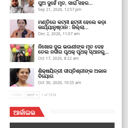
ପୁଅ ଦୁହେଁ ମୃତ, ସାରା ସହର…
Sep 21, 2020, 12:57 pm
ମଣ୍ତିରେ କଟ୍‌ନୀ ଛଟ୍‌ନୀ ହେଲେ କଡ଼ା
କାର୍ଯ୍ୟାନୁଷ୍ଠାନ : ଜିଲ୍ଲା…
Dec 2, 2020, 11:07 am
ନିଖୋଜ ଦୁଇ ଭଉଣୀଙ୍କ ମୃତ ଦେହ
ତେଲ ନଦୀର ପୃଥକ୍‌ ପୃଥକ୍‌ ସ୍ଥାନରୁ…
Oct 17, 2020, 8:22 am
ଶିକ୍ଷୟିତ୍ରୀ ଦୀପ୍ତିଶ୍ରୀଙ୍କ ଅକାଳ
ବିୟୋଗ
Oct 30, 2020, 10:25 am
PREV
NEXT
1 of 7,974
ଆର୍କାଇଭ