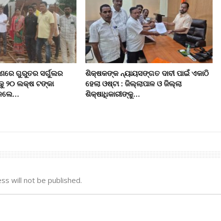
ରେ ଗୁରୁତର ସର୍ଗୁଲର
ଶିକ୍ଷକଙ୍କ ନ୍ୟାୟସଙ୍ଗତ ଦାବୀ ପାଇଁ ଏକାଠି
କୁ ୨୦ ଲକ୍ଷ ଟଙ୍କା
ହେଲା ଓଷ୍ଟା : ଜିଲ୍ଲାପାଳ ଓ ଜିଲ୍ଲା
ି କଲେ…
ଶିକ୍ଷାଧିକାରୀଙ୍କୁ…
ss will not be published.