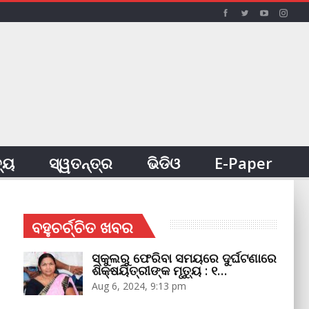
ତ୍ୟ
ସ୍ୱତନ୍ତ୍ର
ଭିଡିଓ
E-Paper
ବହୁଚର୍ଚ୍ଚିତ ଖବର
ସ୍କୁଲରୁ ଫେରିବା ସମୟରେ ଦୁର୍ଘଟଣାରେ
ଶିକ୍ଷୟିତ୍ରୀଙ୍କ ମୃତ୍ୟୁ : ୧…
Aug 6, 2024, 9:13 pm