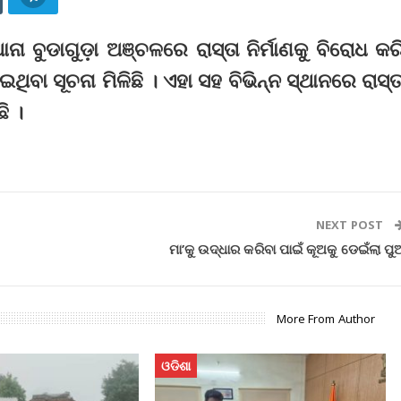
ନା ବୁଡାଗୁଡ଼ା ଅଞ୍ଚଳରେ ରାସ୍ତା ନିର୍ମାଣକୁ ବିରୋଧ କର
ଥିବା ସୂଚନା ମିଳିଛି । ଏହା ସହ ବିଭିନ୍ନ ସ୍ଥାନରେ ରାସ୍ତ
ି ।
NEXT POST
ମା’କୁ ଉଦ୍ଧାର କରିବା ପାଇଁ କୂଅକୁ ଡେଇଁଲା ପୁ
More From Author
ଓଡିଶା