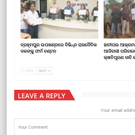
ବ୍ରହ୍ମପୁର ଉପଖଣ୍ଡରେ ବିଭିନ୍ନ ରାଜନୈତିକ
ହାତୀପଲ ଆକ୍ରମଣ
ଦଳଙ୍କୁ ଫର୍ମ ବଣ୍ଟନ
ଆଦିବାସୀ ପରିବାର
କ୍ଷତିପୂରଣ ଦାବ
PREV
NEXT
LEAVE A REPLY
Your email addre