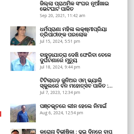
ଜିଲ୍ଲା ପ୍ରାଥମିକ ସଂଘର ନୂଆଁଖାଇ
ଭେଟଘାଟ ପାଳିତ
Sep 20, 2021, 11:42 am
ଧର୍ମପ୍ରାଣା ମହିଳା ଲକ୍ଷ୍ମୀପ୍ରିୟା
ତ୍ରିପାଠୀଙ୍କ ପରଲୋକ
Jul 15, 2024, 5:51 pm
ବାହୁଡ଼ାଯାତ୍ରା ଦେଖି ଫେରିବା ବେଳେ
ଦୁର୍ଘଟଣାରେ ମୃତ୍ୟୁ
Jul 18, 2024, 9:44 pm
ଟିଟିଲାଗଡ଼ ଜୁନିଅର ଓମ୍‌ ଭ୍ୟାଲି
ସ୍କୁଲରେ ବନ ମହୋତ୍ସବ ପାଳିତ :…
Jul 7, 2023, 12:34 pm
ପଞ୍ଚଭୂତରେ ଲୀନ ହେଲେ ନିମାଇଁ
Aug 6, 2024, 12:54 pm
କରୋନା ବିଭୀଷିକା : ଦୁଇ ଦିନରେ ବାପ