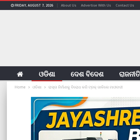
About Us
Advertise With Us
Contact Us
FRIDAY, AUGUST 7, 2026
ଓଡିଶା
ଦେଶ ବିଦେଶ
ରାଜନୀତ
Home
ଓଡିଶା
ରାସ୍ତା ନିର୍ମାଣକୁ ବିରୋଧ କରି ଟ୍ରକ୍‌ ଜାଳିଲେ ମାଓବାଦୀ