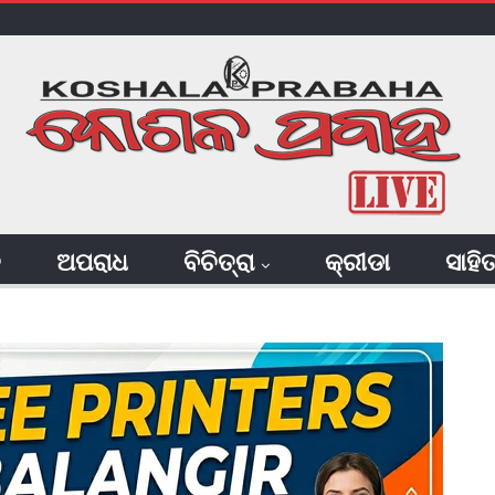
ି
ଅପରାଧ
ବିଚିତ୍ରା
କ୍ରୀଡା
ସାହି