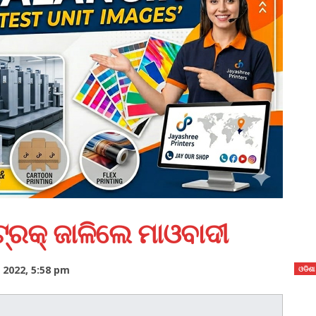
 ଟ୍ରକ୍‌ ଜାଳିଲେ ମାଓବାଦୀ
 2022, 5:58 pm
ଓଡିଶା