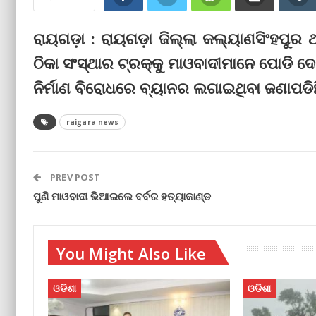
ରାୟଗଡ଼ା : ରାୟଗଡ଼ା ଜିଲ୍ଲା କଲ୍ୟାଣସିଂହପୁର ଥା
ଠିକା ସଂସ୍ଥାର ଟ୍ରକ୍‌କୁ ମାଓବାଦୀମାନେ ପୋଡି ଦେଇ
ନିର୍ମାଣ ବିରୋଧରେ ବ୍ୟାନର ଲଗାଇଥିବା ଜଣାପଡିଛ
raigara news
PREV POST
ପୁଣି ମାଓବାଦୀ ଭିଆଇଲେ ବର୍ବର ହତ୍ୟାକାଣ୍ଡ
You Might Also Like
ଓଡିଶା
ଓଡିଶା