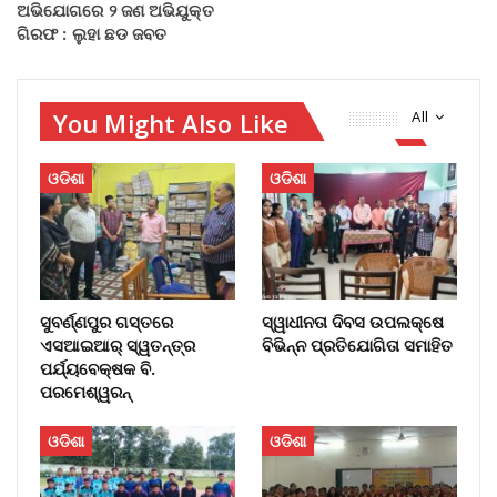
ଅଭିଯୋଗରେ ୨ ଜଣ ଅଭିଯୁକ୍ତ
ଗିରଫ : ଲୁହା ଛଡ ଜବତ
You Might Also Like
All
ଓଡିଶା
ଓଡିଶା
ସୁବର୍ଣ୍ଣପୁର ଗସ୍ତରେ
ସ୍ୱାଧୀନତା ଦିବସ ଉପଲକ୍ଷେ
ଏସଆଇଆର୍ ସ୍ୱତନ୍ତ୍ର
ବିଭିନ୍ନ ପ୍ରତିଯୋଗିତା ସମାହିତ
ପର୍ଯ୍ୟବେକ୍ଷକ ବି.
ପରମେଶ୍ୱରନ୍
ଓଡିଶା
ଓଡିଶା