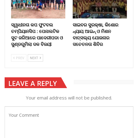
ସ୍ୱାଧୀନତା କପ ଫୁଟବଲ
ସାଇବର ସୁରକ୍ଷା, କିଶୋର
ଚମ୍ପିୟାନସିପ : ପେନାଲଟିକ
ନ୍ୟାୟ ଆଇନ୍ ଓ ମିଶନ
ସୁଟ ଜରିଆରେ ପାଦେରୀପଡା ଓ
ବାତ୍ସଲ୍ୟ ଯୋଜନାର
ସୁଣ୍ଡରୁମିଲା ଦଳ ବିଜୟୀ
ସଚେତନତା ଶିବିର
PREV
NEXT
LEAVE A REPLY
Your email address will not be published.