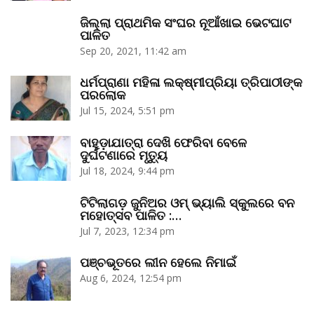
ଜିଲ୍ଲା ପ୍ରାଥମିକ ସଂଘର ନୂଆଁଖାଇ ଭେଟଘାଟ
ପାଳିତ
Sep 20, 2021, 11:42 am
ଧର୍ମପ୍ରାଣା ମହିଳା ଲକ୍ଷ୍ମୀପ୍ରିୟା ତ୍ରିପାଠୀଙ୍କ
ପରଲୋକ
Jul 15, 2024, 5:51 pm
ବାହୁଡ଼ାଯାତ୍ରା ଦେଖି ଫେରିବା ବେଳେ
ଦୁର୍ଘଟଣାରେ ମୃତ୍ୟୁ
Jul 18, 2024, 9:44 pm
ଟିଟିଲାଗଡ଼ ଜୁନିଅର ଓମ୍‌ ଭ୍ୟାଲି ସ୍କୁଲରେ ବନ
ମହୋତ୍ସବ ପାଳିତ :…
Jul 7, 2023, 12:34 pm
ପଞ୍ଚଭୂତରେ ଲୀନ ହେଲେ ନିମାଇଁ
Aug 6, 2024, 12:54 pm