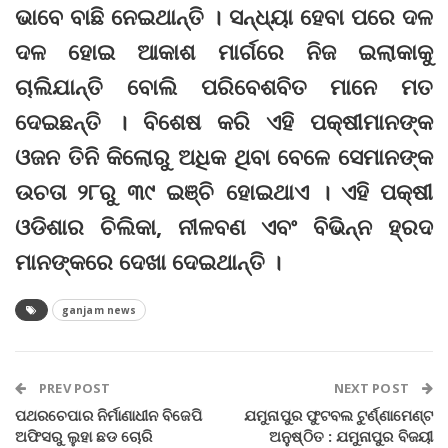
ଭାବେ ବାଛି ନେଇଥାନ୍ତି । ସନ୍ଧ୍ୟା ହେବା ପରେ ଦଳ
ଦଳ ହୋଇ ଆକାଶ ମାର୍ଗରେ ନିଜ ଇଲାକାକୁ
ଚାଲିଯାନ୍ତି ବୋଲି ପରିବେଶବିତ ମାନେ ମତ
ଦେଇଛନ୍ତି । ବିଶେଷ କରି ଏହି ପକ୍ଷୀମାନଙ୍କ
ଓଜନ ତିନି କିଲୋରୁ ଅଧିକ ଥିବା ବେଳେ ସେମାନଙ୍କ
ଉଚତା ୨୮ରୁ ୩୯ ଇଞ୍ଚି ହୋଇଥାଏ । ଏହି ପକ୍ଷୀ
ଓଡିଶାର ଚିଲିକା, ନୀଳବଣ ଏବଂ ବିଭିନ୍ନ ହ୍ରଦ
ମାନଙ୍କରେ ଦେଖା ଦେଇଥାନ୍ତି ।
ganjam news
PREV POST
NEXT POST
ପଥରଚେପାର ନିର୍ମାଣାଧୀନ ବିଜେପି
ଯମୁନାପୁର ଫୁଟବଲ ଟୁର୍ଣ୍ଣାମେଣ୍ଟ
ଅଫିସରୁ ଲୁହା ଛଡ ଚୋରି
ଅନୁଷ୍ଠିତ : ଯମୁନାପୁର ବିଜୟୀ