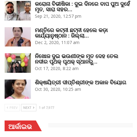
କରୋନା ବିଭୀଷିକା : ଦୁଇ ଦିନରେ ବାପ ପୁଅ ଦୁହେଁ
ମୃତ, ସାରା ସହର…
Sep 21, 2020, 12:57 pm
ମଣ୍ତିରେ କଟ୍‌ନୀ ଛଟ୍‌ନୀ ହେଲେ କଡ଼ା
କାର୍ଯ୍ୟାନୁଷ୍ଠାନ : ଜିଲ୍ଲା…
Dec 2, 2020, 11:07 am
ନିଖୋଜ ଦୁଇ ଭଉଣୀଙ୍କ ମୃତ ଦେହ ତେଲ
ନଦୀର ପୃଥକ୍‌ ପୃଥକ୍‌ ସ୍ଥାନରୁ…
Oct 17, 2020, 8:22 am
ଶିକ୍ଷୟିତ୍ରୀ ଦୀପ୍ତିଶ୍ରୀଙ୍କ ଅକାଳ ବିୟୋଗ
Oct 30, 2020, 10:25 am
PREV
NEXT
1 of 7,977
ଆର୍କାଇଭ