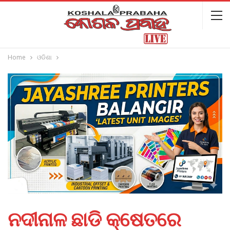
Home
ଓଡିଶା
ନଦୀନାଳ ଛାଡି କ୍ଷେତରେ