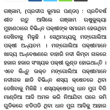
ଗଞ୍ଜାମ, (ପ୍ରଦୀପ କୁମାର ପଣ୍ଡା) : ପ୍ରତିବର୍ଷ
ଶୀତ ଋତୁ ଆସିଲେ ଗଞ୍ଜାମ ଋଷୁକୁଲ୍ୟା
ମୁହାଣଠାରେ ବିଭିନ୍ନ ପକ୍ଷୀଙ୍କ ସମାଗମ ହେଉଥିବା
ଦେଖିବାକୁ ମିଳୁଛି । ସେଥିମଧ୍ୟରୁ ମଙ୍ଗୋଲିଆ
ପକ୍ଷୀ ଅନ୍ୟତମ । ମଙ୍ଗୋଲିଆ ପକ୍ଷୀମାନେ
ଖାଦ୍ୟ ଅନ୍ବେଷଣରେ ବାହାରି ନଦୀ କିମ୍ବା ନାଳରେ
ହଜାର ହଜାର ସଂଖ୍ୟକ ପକ୍ଷୀ ରୁଣ୍ଡ ହୋଇଥାନ୍ତି ।
ଏବେ କିନ୍ତୁ ଉକ୍ତ ମଙ୍ଗୋଲିଆ ପକ୍ଷୀମାନେ
ନଦୀନାଳ ଛାଡି ବିଭିନ୍ନ ଶସ୍ୟ କ୍ଷେତରେ ଥିବା
ଦେଖିବାକୁ ମିଳିଛି । ଶସ୍ୟକ୍ଷେତରୁ ଧାନ ମୁଗ ବିରି
ମାଣ୍ଡିଆ ଆଦି ଅମଳ କରି ନିଆଯିବା ପରେ ଜମି
ଗୁଡିକରେ ଝଡିପଡି ଥିବା ଧାନ ମୁଗ ଆଦିକୁ ଆହାର