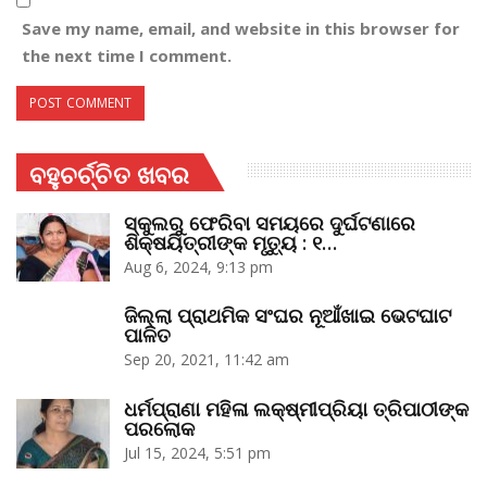
Save my name, email, and website in this browser for
the next time I comment.
ବହୁଚର୍ଚ୍ଚିତ ଖବର
ସ୍କୁଲରୁ ଫେରିବା ସମୟରେ ଦୁର୍ଘଟଣାରେ
ଶିକ୍ଷୟିତ୍ରୀଙ୍କ ମୃତ୍ୟୁ : ୧…
Aug 6, 2024, 9:13 pm
ଜିଲ୍ଲା ପ୍ରାଥମିକ ସଂଘର ନୂଆଁଖାଇ ଭେଟଘାଟ
ପାଳିତ
Sep 20, 2021, 11:42 am
ଧର୍ମପ୍ରାଣା ମହିଳା ଲକ୍ଷ୍ମୀପ୍ରିୟା ତ୍ରିପାଠୀଙ୍କ
ପରଲୋକ
Jul 15, 2024, 5:51 pm