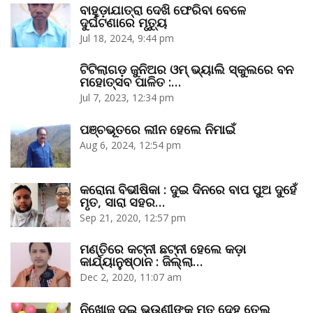
ବାହୁଡ଼ାଯାତ୍ରା ଦେଖି ଫେରିବା ବେଳେ
ଦୁର୍ଘଟଣାରେ ମୃତ୍ୟୁ
Jul 18, 2024, 9:44 pm
ଟିଟିଲାଗଡ଼ ଜୁନିଅର ଓମ୍‌ ଭ୍ୟାଲି ସ୍କୁଲରେ ବନ
ମହୋତ୍ସବ ପାଳିତ :…
Jul 7, 2023, 12:34 pm
ପଞ୍ଚଭୂତରେ ଲୀନ ହେଲେ ନିମାଇଁ
Aug 6, 2024, 12:54 pm
କରୋନା ବିଭୀଷିକା : ଦୁଇ ଦିନରେ ବାପ ପୁଅ ଦୁହେଁ
ମୃତ, ସାରା ସହର…
Sep 21, 2020, 12:57 pm
ମଣ୍ତିରେ କଟ୍‌ନୀ ଛଟ୍‌ନୀ ହେଲେ କଡ଼ା
କାର୍ଯ୍ୟାନୁଷ୍ଠାନ : ଜିଲ୍ଲା…
Dec 2, 2020, 11:07 am
ନିଖୋଜ ଦୁଇ ଭଉଣୀଙ୍କ ମୃତ ଦେହ ତେଲ