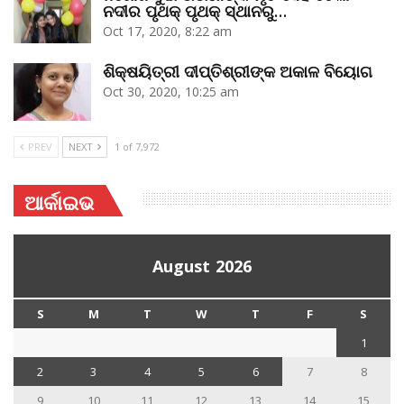
ନଦୀର ପୃଥକ୍‌ ପୃଥକ୍‌ ସ୍ଥାନରୁ…
Oct 17, 2020, 8:22 am
ଶିକ୍ଷୟିତ୍ରୀ ଦୀପ୍ତିଶ୍ରୀଙ୍କ ଅକାଳ ବିୟୋଗ
Oct 30, 2020, 10:25 am
PREV
NEXT
1 of 7,972
ଆର୍କାଇଭ
August 2026
S
M
T
W
T
F
S
1
2
3
4
5
6
7
8
9
10
11
12
13
14
15