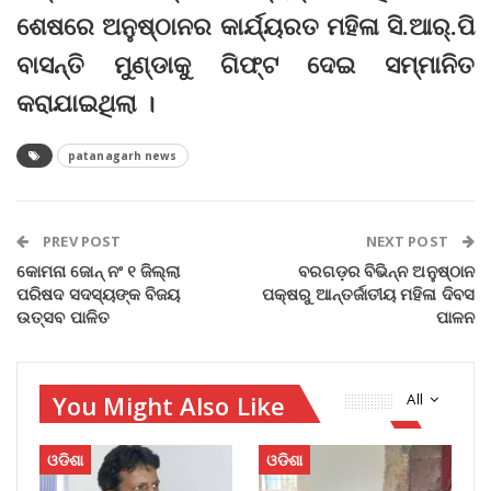
ଶେଷରେ ଅନୁଷ୍ଠାନର କାର୍ଯ୍ୟରତ ମହିଳା ସି.ଆର୍.ପି
ବାସନ୍ତି ମୁଣ୍ଡାକୁ ଗିଫ୍ଟ ଦେଇ ସମ୍ମାନିତ
କରାଯାଇଥିଲା ।
patanagarh news
PREV POST
NEXT POST
କୋମନା ଜୋନ୍ ନଂ ୧ ଜିଲ୍ଲା
ବରଗଡ଼ର ବିଭିନ୍ନ ଅନୁଷ୍ଠାନ
ପରିଷଦ ସଦସ୍ୟଙ୍କ ବିଜୟ
ପକ୍ଷରୁ ଆନ୍ତର୍ଜାତୀୟ ମହିଳା ଦିବସ
ଉତ୍ସବ ପାଳିତ
ପାଳନ
You Might Also Like
All
ଓଡିଶା
ଓଡିଶା