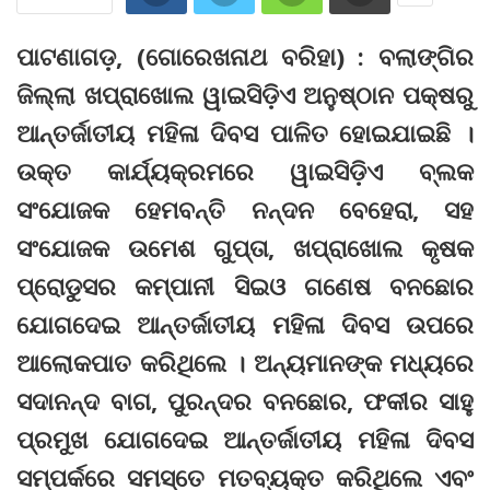
ପାଟଣାଗଡ଼, (ଗୋରେଖନାଥ ବରିହା) : ବଲାଙ୍ଗିର
ଜିଲ୍ଲା ଖପ୍ରାଖୋଲ ୱାଇସିଡ଼ିଏ ଅନୁଷ୍ଠାନ ପକ୍ଷରୁ
ଆନ୍ତର୍ଜାତୀୟ ମହିଳା ଦିବସ ପାଳିତ ହୋଇଯାଇଛି ।
ଉକ୍ତ କାର୍ଯ୍ୟକ୍ରମରେ ୱାଇସିଡ଼ିଏ ବ୍ଲକ
ସଂଯୋଜକ ହେମବନ୍ତି ନନ୍ଦନ ବେହେରା, ସହ
ସଂଯୋଜକ ଉମେଶ ଗୁପ୍ତା, ଖପ୍ରାଖୋଲ କୃଷକ
ପ୍ରୋଡୁସର କମ୍ପାନୀ ସିଇଓ ଗଣେଷ ବନଛୋର
ଯୋଗଦେଇ ଆନ୍ତର୍ଜାତୀୟ ମହିଳା ଦିବସ ଉପରେ
ଆଲୋକପାତ କରିଥିଲେ । ଅନ୍ୟମାନଙ୍କ ମଧ୍ୟରେ
ସଦାନନ୍ଦ ବାଗ, ପୁରନ୍ଦର ବନଛୋର, ଫକୀର ସାହୁ
ପ୍ରମୁଖ ଯୋଗଦେଇ ଆନ୍ତର୍ଜାତୀୟ ମହିଳା ଦିବସ
ସମ୍ପର୍କରେ ସମସ୍ତେ ମତବ୍ୟକ୍ତ କରିଥିଲେ ଏବଂ