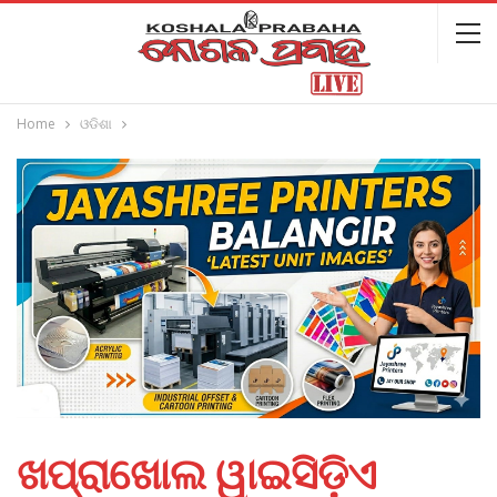
Home
ଓଡିଶା
ଖପ୍ରାଖୋଲ ୱାଇସିଡ଼ିଏ