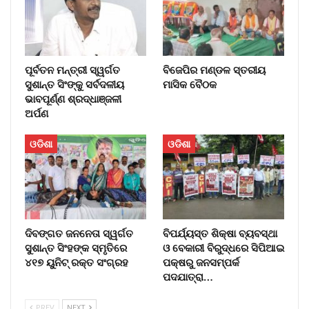
ପୂର୍ବତନ ମନ୍ତ୍ରୀ ସ୍ୱର୍ଗତ
ବିଜେପିର ମଣ୍ଡଳ ସ୍ତରୀୟ
ସୁଶାନ୍ତ ସିଂଙ୍କୁ ସର୍ବଦଳୀୟ
ମାସିକ ବୈଠକ
ଭାବପୂର୍ଣ୍ଣ ଶ୍ରଦ୍ଧାଞ୍ଜଳୀ
ଅର୍ପଣ
ଓଡିଶା
ଓଡିଶା
ଦିବଙ୍ଗତ ଜନନେତା ସ୍ୱର୍ଗତ
ବିପର୍ଯ୍ୟସ୍ତ ଶିକ୍ଷା ବ୍ୟବସ୍ଥା
ସୁଶାନ୍ତ ସିଂହଙ୍କ ସ୍ମୃତିରେ
ଓ ବେକାରୀ ବିରୁଦ୍ଧରେ ସିପିଆଇ
୪୧୭ ୟୁନିଟ୍ ରକ୍ତ ସଂଗ୍ରହ
ପକ୍ଷରୁ ଜନସମ୍ପର୍କ
ପଦଯାତ୍ରା…
PREV
NEXT