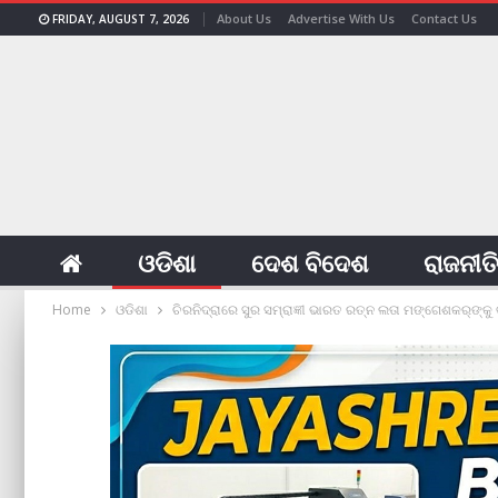
About Us
Advertise With Us
Contact Us
FRIDAY, AUGUST 7, 2026
ଓଡିଶା
ଦେଶ ବିଦେଶ
ରାଜନୀତ
Home
ଓଡିଶା
ଚିରନିଦ୍ରାରେ ସୁର ସମ୍ରାଜ୍ଞୀ ଭାରତ ରତ୍ନ ଲତା ମଙ୍ଗେଶକର୍‌ଙ୍କୁ ଭ