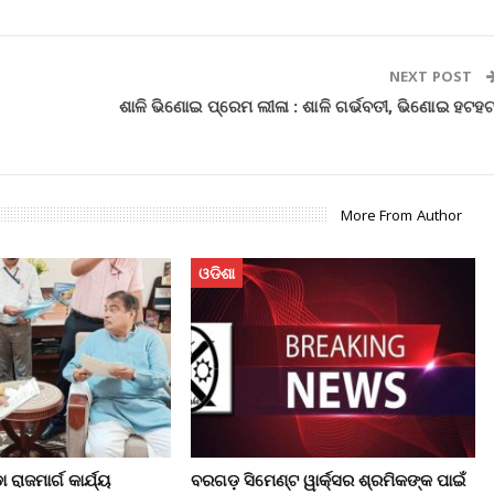
NEXT POST
ଶାଳି ଭିଣୋଇ ପ୍ରେମ ଲୀଳା : ଶାଳି ଗର୍ଭବତୀ, ଭିଣୋଇ ହଟହଟ
More From Author
ଓଡିଶା
 ରାଜମାର୍ଗ କାର୍ଯ୍ୟ
ବରଗଡ଼ ସିମେଣ୍ଟ ୱାର୍କ୍ସର ଶ୍ରମିକଙ୍କ ପାଇଁ