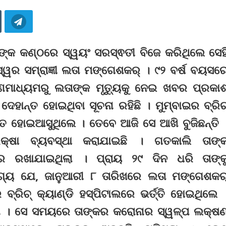
ାଙ୍କ କଣ୍ଠରେ ସ୍ୱୟଂ ସରସ୍ଵତୀ ବିଜେ କରିଥିଲେ ସେହ
ୱର ସମ୍ରାଜ୍ଞୀ ଲତା ମଙ୍ଗେଶକର୍ । ୯୨ ବର୍ଷ ବୟସର
ାଧ୍ୟମରୁ ଲତାଙ୍କ ମୃତ୍ୟୁକୁ ନେଇ ଖବର ପ୍ରକା
 ଦେହାନ୍ତ ହୋଇଥିବା ସୂଚନା ରହିଛି । ମୁମ୍ବାଇର ବ୍ରିଚ
ତ୍ସିତ ହୋଇଆସୁଥିଲେ । ତେବେ ଆଜି ସେ ଆଖି ବୁଜିଛନ୍ତି 
ରକ୍ଷା ବ୍ୟବସ୍ଥା କରାଯାଇଛି । ଗତକାଲି ତାଙ୍
ର୍‌ରେ ରଖାଯାଇଥିଲା । ପ୍ରାୟ ୨୯ ଦିନ ଧରି ତାଙ୍କ
ୋଗ୍ୟ ଯେ, ଜାନୁଆରୀ ୮ ତାରିଖରେ ଲତା ମଙ୍ଗେଶକର
ବ୍ରିଚ୍ କ୍ୟାଣ୍ଡି ହସ୍ପିଟାଲରେ ଭର୍ତ୍ତି ହୋଇଥିଲେ 
ଲା । ସେ ସମୟରେ ତାଙ୍କର କରୋନାର ସ୍ୱଳ୍ପ ଲକ୍ଷ