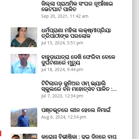
ଜିଲ୍ଲା ପ୍ରାଥମିକ ସଂଘର ନୂଆଁଖାଇ
ଭେଟଘାଟ ପାଳିତ
Sep 20, 2021, 11:42 am
ଧର୍ମପ୍ରାଣା ମହିଳା ଲକ୍ଷ୍ମୀପ୍ରିୟା
ତ୍ରିପାଠୀଙ୍କ ପରଲୋକ
Jul 15, 2024, 5:51 pm
ବାହୁଡ଼ାଯାତ୍ରା ଦେଖି ଫେରିବା ବେଳେ
ଦୁର୍ଘଟଣାରେ ମୃତ୍ୟୁ
Jul 18, 2024, 9:44 pm
ଟିଟିଲାଗଡ଼ ଜୁନିଅର ଓମ୍‌ ଭ୍ୟାଲି
ସ୍କୁଲରେ ବନ ମହୋତ୍ସବ ପାଳିତ :…
Jul 7, 2023, 12:34 pm
ପଞ୍ଚଭୂତରେ ଲୀନ ହେଲେ ନିମାଇଁ
Aug 6, 2024, 12:54 pm
କରୋନା ବିଭୀଷିକା : ଦୁଇ ଦିନରେ ବାପ