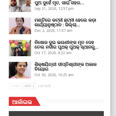
ପୁଅ ଦୁହେଁ ମୃତ, ସାରା ସହର…
Sep 21, 2020, 12:57 pm
ମଣ୍ତିରେ କଟ୍‌ନୀ ଛଟ୍‌ନୀ ହେଲେ କଡ଼ା
କାର୍ଯ୍ୟାନୁଷ୍ଠାନ : ଜିଲ୍ଲା…
Dec 2, 2020, 11:07 am
ନିଖୋଜ ଦୁଇ ଭଉଣୀଙ୍କ ମୃତ ଦେହ
ତେଲ ନଦୀର ପୃଥକ୍‌ ପୃଥକ୍‌ ସ୍ଥାନରୁ…
Oct 17, 2020, 8:22 am
ଶିକ୍ଷୟିତ୍ରୀ ଦୀପ୍ତିଶ୍ରୀଙ୍କ ଅକାଳ
ବିୟୋଗ
Oct 30, 2020, 10:25 am
PREV
NEXT
1 of 7,973
ଆର୍କାଇଭ