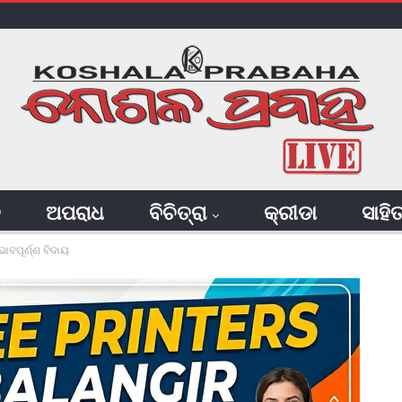
ି
ଅପରାଧ
ବିଚିତ୍ରା
କ୍ରୀଡା
ସାହି
ାବପୂର୍ଣ୍ଣ ବିଦାୟ