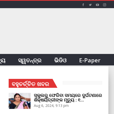
ତ୍ୟ
ସ୍ୱତନ୍ତ୍ର
ଭିଡିଓ
E-Paper
ବହୁଚର୍ଚ୍ଚିତ ଖବର
ସ୍କୁଲରୁ ଫେରିବା ସମୟରେ ଦୁର୍ଘଟଣାରେ
ଶିକ୍ଷୟିତ୍ରୀଙ୍କ ମୃତ୍ୟୁ : ୧…
Aug 6, 2024, 9:13 pm