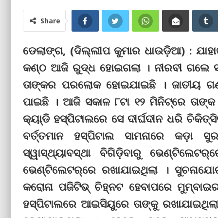
Share
ଡେଲାଙ୍ଗ, (ଦିଲ୍ଲୀପ କୁମାର ଧାଉଡ଼ିଆ) : ଯାହ
କଣ୍ଠ ଆଜି ରୁଦ୍ଧ ହୋଇଗଲା । ନୀରବୀ ଗଲେ ସ୍
ତାଙ୍କର ପରଲୋକ ହୋଇଯାଇଛି । ଜାତୀୟ ଗଣମ
ପାଇଛି । ଆଜି ସକାଳ ୮ଟା ୧୨ ମିନିଟ୍‌ରେ ତାଙ୍କ
କ୍ୟା୍ଡି ହସ୍ପିଟାଲରେ ସେ ଦୀର୍ଘଦୀନ ଧରି ଚିକି
ବର୍ତ୍ତମାନ ହସ୍ପିଟାଲ ସାମନାରେ କଡ଼ା ସୁ
ସ୍ୱାସ୍ଥ୍ୟାବସ୍ଥା ବିଗିଡ଼ିବାରୁ ଭେଣ୍ଟିଲେଟ
ଭେଣ୍ଟିଲେଟର୍‌ରେ ରଖାଯାଇଥିଲା । ସୁଚନାଯ
କରୋନା ପଜିଟିଭ୍ ଚିହ୍ନଟ ହେବାପରେ ମୁମ୍ବାଇର 
ହସ୍ପିଟାଲରେ ଆଇସିୟୁରେ ତାଙ୍କୁ ରଖାଯାଇଥି