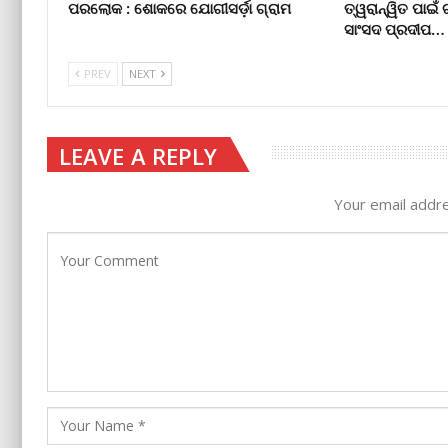
ପରଲୋକ : ଶୋକରେ ଯୋଗୀସର୍ଡ଼ା ଗ୍ରାମ
ତ୍ୱରାନ୍ୱିତ ପାଇ
ସାଂସଦ ପ୍ରଦୀପ…
PREV
NEXT
LEAVE A REPLY
Your email addre