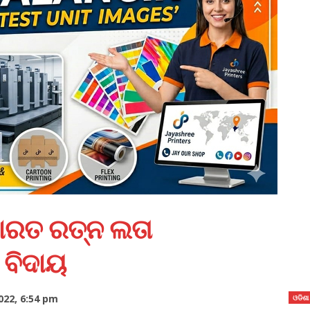
 ଭାରତ ରତ୍ନ ଲତା
 ବିଦାୟ
022, 6:54 pm
ଓଡିଶା