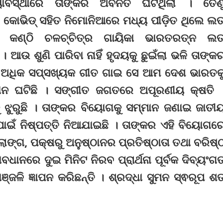
ୟାବସ୍ଥାରେ ତାଙ୍କର ଅବନତି ଘଟିଥିଲା । ତେଣ
 କୋଭିଡ୍ ସହିତ ନିମୋନିଆରେ ମଧ୍ୟ ପୀଡ଼ିତ ଥିଲେ ଲତ
କଣ୍ଠି ଚଳଚ୍ଚିତ୍ର ଗାୟିକା ଭାରତରତ୍ନ ଲତ
ଉ ଶୁଣି ପାରିବା ନାହିଁ ହୃଦୟକୁ ଛୁଇଁଲା ଭଳି ତାଙ୍କ
ାରୁ ଅଧିକ ସପ୍ସଖ୍ୟକ ଗୀତ ଗାଇ ସେ ଆମ ଦେଶ ଭାରତକ
ାନ ଘଟିଛି । ସଙ୍ଗୀତ ଜଗତରେ ଅପୂରଣୀୟ କ୍ଷତି 
ଝୁରୁଛି । ତାଙ୍କର ବିୟୋଗକୁ ସମ୍ମାନ ଜଣାଇ ଜାତୀ
ାଇଁ ନିଷ୍ପତ୍ତି ନିଆଯାଇଛି । ତାଙ୍କର ଏହି ବିୟୋଗର
ଙ୍ଗ, ପକ୍ଷରୁ ଅନୁଷ୍ଠାନର ପ୍ରତିଷ୍ଠାତା ତଥା ବରିଷ୍
ଧାନରେ ଦୁଇ ମିନିଟ ନିରବ ପ୍ରାର୍ଥନା ପୂର୍ବକ ଦିବ୍ୟଂଗ
ଜଳି ଜ୍ଞାପନ କରିଛନ୍ତି । ଶ୍ରଦ୍ଧା ସୁମନ ସ୍ଵରୂପ ଶ