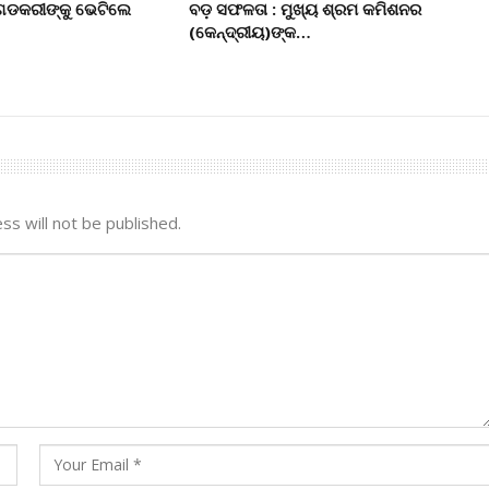
ଁ ଗଡକରୀଙ୍କୁ ଭେଟିଲେ
ବଡ଼ ସଫଳତା : ମୁଖ୍ୟ ଶ୍ରମ କମିଶନର
(କେନ୍ଦ୍ରୀୟ)ଙ୍କ…
ss will not be published.