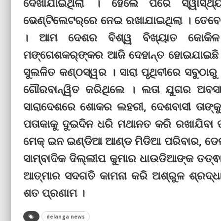
ଦେଖାଯାଇଥିଲା । ହେଲେ ପରେ ସ୍ୱାସ୍ଥ୍
ଭେଣ୍ଟିଲେଟର୍‌ରେ ନେଇ ରଖାଯାଇଥିଲା । ତେବେ
। ଆମ ଦେଶର ବିଶ୍ୱ ବିଖ୍ୟାତ କୋକିଳ 
ମଙ୍ଗେଶକର୍‌ଙ୍କର ଆଜି ଦେହାନ୍ତ ହୋଇଯାଇଛି । ଆ
ସୁଲଳିତ କଣ୍ଠସ୍ୱର । ସାରା ପୃଥିବୀରେ ସବୁଠ
ଗୌରବାନ୍ୱିତ କରିଥିଲେ । ଲତା ଯୁଗର ଅବସ
ସାରାଦେଶରେ ଶୋକର ଲହରୀ, ଦେଶବାସୀ ତାଙ୍କୁ 
ପତାକାକୁ ଦୁଇଦିନ ଧରି ମଥାନତ କରି ରଖାଯିବା ପ
ମେକ୍ ଇନ ଇଣ୍ଡିଆ ଆଣ୍ଡ ମିଡିଆ ପରିବାର, ଡେଲା
ସାମ୍ବାଦିକ ଦିଲ୍ଲୀପ କୁମାର ଧାଉଡିଆଙ୍କ ତତ୍ଵାବ
ଆତ୍ମାର ସଦଗତି କାମନା କରି ଅଶ୍ରୁଳ ଶ୍ରଦ୍ଧାଞ୍
ଶତ ପ୍ରଣାମ ।
delanga news