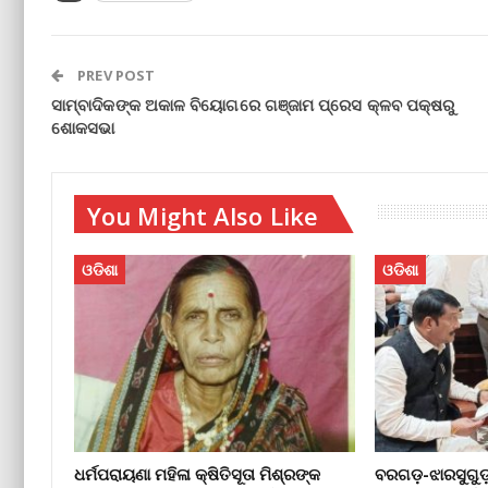
PREV POST
ସାମ୍ବାଦିକଙ୍କ ଅକାଳ ବିୟୋଗରେ ଗଞ୍ଜାମ ପ୍ରେସ କ୍ଳବ ପକ୍ଷରୁ
ଶୋକସଭା
You Might Also Like
ଓଡିଶା
ଓଡିଶା
ଧର୍ମପରାୟଣା ମହିଳା କ୍ଷିତିସୂତା ମିଶ୍ରଙ୍କ
ବରଗଡ଼-ଝାରସୁଗୁଡ଼ା