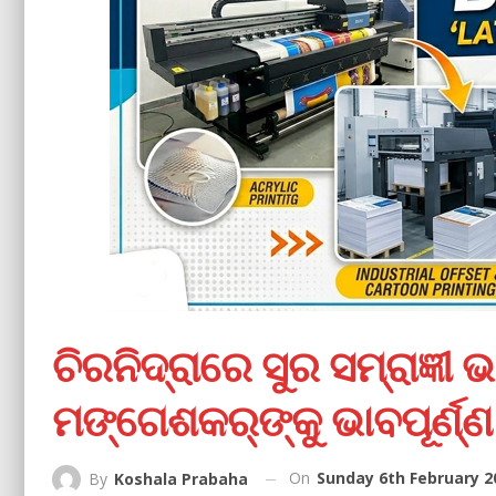
ଚିରନିଦ୍ରାରେ ସୁର ସମ୍ରାଜ୍ଞୀ
ମଙ୍ଗେଶକର୍‌ଙ୍କୁ ଭାବପୂର୍ଣ୍ଣ
On
Sunday 6th February 2
By
Koshala Prabaha