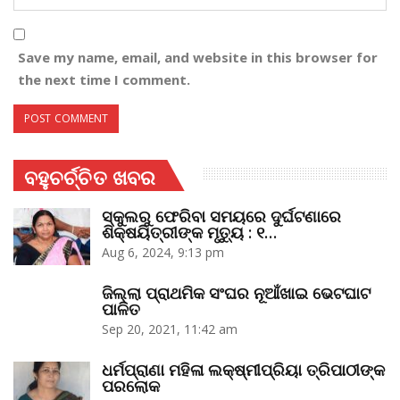
Save my name, email, and website in this browser for
the next time I comment.
ବହୁଚର୍ଚ୍ଚିତ ଖବର
ସ୍କୁଲରୁ ଫେରିବା ସମୟରେ ଦୁର୍ଘଟଣାରେ
ଶିକ୍ଷୟିତ୍ରୀଙ୍କ ମୃତ୍ୟୁ : ୧…
Aug 6, 2024, 9:13 pm
ଜିଲ୍ଲା ପ୍ରାଥମିକ ସଂଘର ନୂଆଁଖାଇ ଭେଟଘାଟ
ପାଳିତ
Sep 20, 2021, 11:42 am
ଧର୍ମପ୍ରାଣା ମହିଳା ଲକ୍ଷ୍ମୀପ୍ରିୟା ତ୍ରିପାଠୀଙ୍କ
ପରଲୋକ