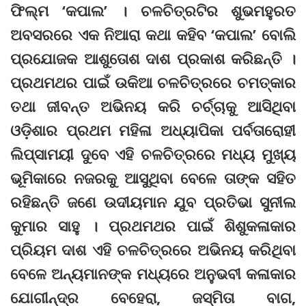
ଫିଲ୍ମ ‘କପାଲ’ । ଚଳଚିତ୍ରଟିର ଶୁଭମହୁରତ
ଅବସରରେ ଏକ ନିଆରା କଥା କହିବ ‘କପାଲ’ ବୋଲି
ପ୍ରଯୋଜକ ଆଶୁତୋଶ ଦାଶ ପ୍ରକାଶ କରିଛନ୍ତି ।
ପ୍ରଥମଥର ପାଇଁ ଉକିଆ ଚଳଚିତ୍ରରେ ଚମତ୍କାର
ତଥା ଜୀବନ୍ତ ଅଭିନୟ କରି ଚର୍ଚ୍ଚାକୁ ଆସିଥିବା
ଓଡ଼ିଶାର ପ୍ରଥମ ମହିଳା ଅଧ୍ୟାପିକା ପର୍ବତାରୋହୀ
ଲିପ୍ସାମୟୀ ଦୁବେ ଏହି ଚଳଚିତ୍ରରେ ମଧ୍ୟ ମୁଖ୍ୟ
ଭୂମିକାରେ ନଜରକୁ ଆସୁଥିବା ବେଳେ ତାଙ୍କ ସହିତ
ରହିଛନ୍ତି ଜଣେ ଉଦୀୟମାନ ଯୁବ ପ୍ରତିଭା ସୁନୀଲ
କୁମାର ସାହୁ । ପ୍ରଥମଥର ପାଇଁ ଶିଶୁକଳାକାର
ପ୍ରିୟମ ଦାଶ ଏହି ଚଳଚିତ୍ରରେ ଅଭିନୟ କରିଥିବା
ବେଳେ ଅନ୍ୟମାନଙ୍କ ମଧ୍ୟରେ ଅନୁଭବୀ କଳାକାର
ଯୋଗୀନ୍ଦ୍ର ବେହେରା, ଜସ୍ମିତା ବାଗ,