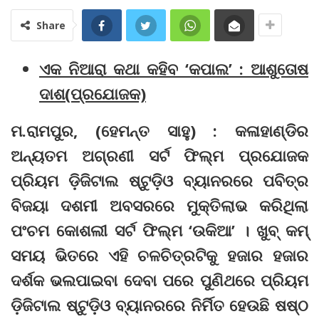
Share
ଏକ ନିଆରା କଥା କହିବ ‘କପାଲ’ : ଆଶୁତୋଷ
ଦାଶ(ପ୍ରଯୋଜକ)
ମ.ରାମପୁର, (ହେମନ୍ତ ସାହୁ) : କଳାହାଣ୍ଡିର
ଅନ୍ୟତମ ଅଗ୍ରଣୀ ସର୍ଟ ଫିଲ୍ମ ପ୍ରଯୋଜକ
ପ୍ରିୟମ ଡ଼ିଜିଟାଲ ଷ୍ଟୁଡ଼ିଓ ବ୍ୟାନରରେ ପବିତ୍ର
ବିଜୟା ଦଶମୀ ଅବସରରେ ମୁକ୍ତିଲାଭ କରିଥିଲା
ପଂଚମ କୋଶଲୀ ସର୍ଟ ଫିଲ୍ମ ‘ଉକିଆ’ । ଖୁବ୍ କମ୍‌
ସମୟ ଭିତରେ ଏହି ଚଳଚିତ୍ରଟିକୁ ହଜାର ହଜାର
ଦର୍ଶକ ଭଲପାଇବା ଦେବା ପରେ ପୁଣିଥରେ ପ୍ରିୟମ
ଡ଼ିଜିଟାଲ ଷ୍ଟୁଡ଼ିଓ ବ୍ୟାନରରେ ନିର୍ମିତ ହେଉଛି ଷଷ୍ଠ