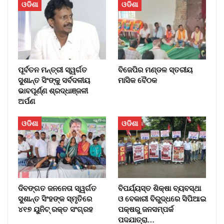
ଓଡିଶା
ଓଡିଶା
ପୂର୍ବତନ ମନ୍ତ୍ରୀ ସ୍ୱର୍ଗତ
ବିଜେପିର ମଣ୍ଡଳ ସ୍ତରୀୟ
ସୁଶାନ୍ତ ସିଂଙ୍କୁ ସର୍ବଦଳୀୟ
ମାସିକ ବୈଠକ
ଭାବପୂର୍ଣ୍ଣ ଶ୍ରଦ୍ଧାଞ୍ଜଳୀ
ଅର୍ପଣ
ଓଡିଶା
ଓଡିଶା
ଦିବଙ୍ଗତ ଜନନେତା ସ୍ୱର୍ଗତ
ବିପର୍ଯ୍ୟସ୍ତ ଶିକ୍ଷା ବ୍ୟବସ୍ଥା
ସୁଶାନ୍ତ ସିଂହଙ୍କ ସ୍ମୃତିରେ
ଓ ବେକାରୀ ବିରୁଦ୍ଧରେ ସିପିଆଇ
୪୧୭ ୟୁନିଟ୍ ରକ୍ତ ସଂଗ୍ରହ
ପକ୍ଷରୁ ଜନସମ୍ପର୍କ
ପଦଯାତ୍ରା…