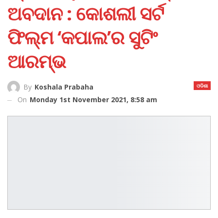
ଅବଦାନ : କୋଶଲୀ ସର୍ଟ
ଫିଲ୍ମ ‘କପାଲ’ର ସୁଟିଂ
ଆରମ୍ଭ
ଓଡିଶା
By
Koshala Prabaha
On
Monday 1st November 2021, 8:58 am