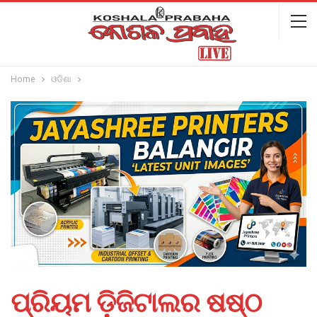
Home
ଓଡିଶା
ପ୍ରିୟମ ଡ଼ିଜିଟାଲର ଷଷ୍ଠ