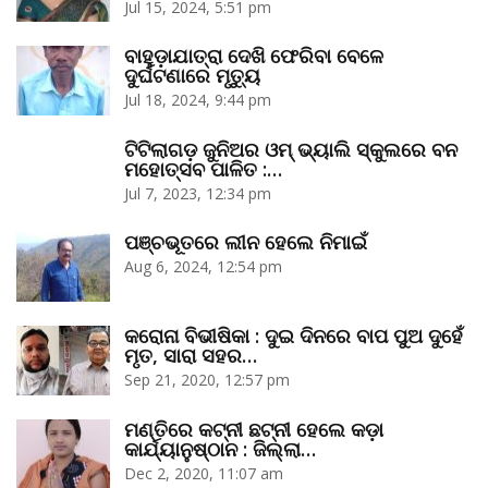
Jul 15, 2024, 5:51 pm
ବାହୁଡ଼ାଯାତ୍ରା ଦେଖି ଫେରିବା ବେଳେ
ଦୁର୍ଘଟଣାରେ ମୃତ୍ୟୁ
Jul 18, 2024, 9:44 pm
ଟିଟିଲାଗଡ଼ ଜୁନିଅର ଓମ୍‌ ଭ୍ୟାଲି ସ୍କୁଲରେ ବନ
ମହୋତ୍ସବ ପାଳିତ :…
Jul 7, 2023, 12:34 pm
ପଞ୍ଚଭୂତରେ ଲୀନ ହେଲେ ନିମାଇଁ
Aug 6, 2024, 12:54 pm
କରୋନା ବିଭୀଷିକା : ଦୁଇ ଦିନରେ ବାପ ପୁଅ ଦୁହେଁ
ମୃତ, ସାରା ସହର…
Sep 21, 2020, 12:57 pm
ମଣ୍ତିରେ କଟ୍‌ନୀ ଛଟ୍‌ନୀ ହେଲେ କଡ଼ା
କାର୍ଯ୍ୟାନୁଷ୍ଠାନ : ଜିଲ୍ଲା…
Dec 2, 2020, 11:07 am