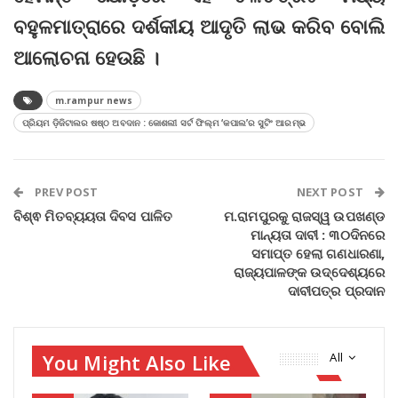
ବହୁଳମାତ୍ରାରେ ଦର୍ଶକୀୟ ଆଦୃତି ଲାଭ କରିବ ବୋଲି
ଆଲୋଚନା ହେଉଛି ।
m.rampur news
ପ୍ରିୟମ ଡ଼ିଜିଟାଲର ଷଷ୍ଠ ଅବଦାନ : କୋଶଲୀ ସର୍ଟ ଫିଲ୍ମ ‘କପାଲ’ର ସୁଟିଂ ଆରମ୍ଭ
PREV POST
NEXT POST
ବିଶ୍ଵ ମିତବ୍ୟୟତା ଦିବସ ପାଳିତ
ମ.ରାମପୁରକୁ ରାଜସ୍ୱ ଉପଖଣ୍ଡ
ମାନ୍ୟତା ଦାବୀ : ୩୦ଦିନରେ
ସମାପ୍ତ ହେଲା ଗଣଧାରଣା,
ରାଜ୍ୟପାଳଙ୍କ ଉଦ୍ଦେଶ୍ୟରେ
ଦାବୀପତ୍ର ପ୍ରଦାନ
You Might Also Like
All