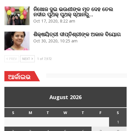
ନିଖୋଜ ଦୁଇ ଭଉଣୀଙ୍କ ମୃତ ଦେହ ତେଲ
ନଦୀର ପୃଥକ୍‌ ପୃଥକ୍‌ ସ୍ଥାନରୁ…
Oct 17, 2020, 8:22 am
ଶିକ୍ଷୟିତ୍ରୀ ଦୀପ୍ତିଶ୍ରୀଙ୍କ ଅକାଳ ବିୟୋଗ
Oct 30, 2020, 10:25 am
PREV
NEXT
1 of 7,972
ଆର୍କାଇଭ
August 2026
S
M
T
W
T
F
S
1