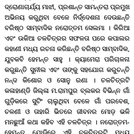
ଦ୍ରୋଣାଚାର୍ଯ୍ୟ ମାଝୀ, ପ୍ରଶାନ୍ତ ସାମନ୍ତରା ପ୍ରମୁଖ
ଅଭିନୟ କରୁଥିବା ବେଳେ ନିର୍ଦ୍ଦେଶନା ଦେଉଛନ୍ତି
ବରିଷ୍ଠ ସାମ୍ବାଦିକ ନରୋତ୍ତମ ସେଲମା । କିରିଆ
ଏବଂ ଉକିଆ ଚଳଚିତ୍ରର ସଫଳତା ପରେ କପାଲର
କହାଣୀ ମଧ୍ୟ ରଚନା କରିଛନ୍ତି ବରିଷ୍ଠ ସାମ୍ବାଦିକ,
ଯୁବକବି ହେମନ୍ତ ସାହୁ । କ୍ୟାମେରା ପରିଚାଳନା
କରୁଛନ୍ତି ସୁନୀଲ ଏବଂ ତାଙ୍କୁ ସହଯୋଗ କରୁଚନ୍ତି
ନନ୍ଦ କିଶୋର ଓ ସୋନୁ ରଣା । ଚଳଚିତ୍ରଟି
କଳାହାଣ୍ଡି ଜିଲ୍ଳା ମ.ରାମପୁର ବ୍ଲକର ବିଭିନ୍ନ ଗାଁ
ଗୁଡ଼ିକରେ ସୁଟିଂ ଚାଲୁଥିବା ବେଳେ ଗାଁ ପରବେଶ,
ଚଳଣୀ ଓ ତାହାରି ଭିତରେ ଜୀବନର ମୋଡ଼ ଭଳି
ମନଛୁଆଁ କଥା କହିବ ଏହି ଚଳଚିତ୍ର । ନରୋତ୍ତମ-
ହେମନ୍ତ ଯୋଡ଼ିରେ ଏହି ଚଳଚିତ୍ରଟି ମଧ୍ୟ