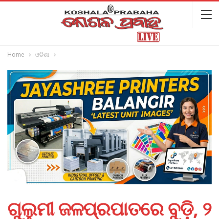
Home
ଓଡିଶା
ଗୁଲୁମୀ ଜଳପ୍ରପାତରେ ବୁଡ଼ି, ୨