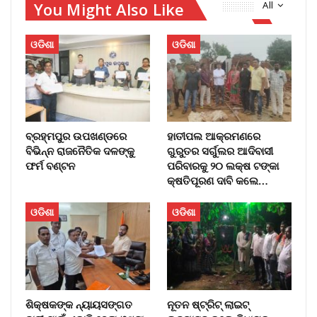
You Might Also Like
All
ଓଡିଶା
ଓଡିଶା
ବ୍ରହ୍ମପୁର ଉପଖଣ୍ଡରେ
ହାତୀପଲ ଆକ୍ରମଣରେ
ବିଭିନ୍ନ ରାଜନୈତିକ ଦଳଙ୍କୁ
ଗୁରୁତର ସର୍ଗୁଲର ଆଦିବାସୀ
ଫର୍ମ ବଣ୍ଟନ
ପରିବାରକୁ ୨୦ ଲକ୍ଷ ଟଙ୍କା
କ୍ଷତିପୂରଣ ଦାବି କଲେ…
ଓଡିଶା
ଓଡିଶା
ଶିକ୍ଷକଙ୍କ ନ୍ୟାୟସଙ୍ଗତ
ନୂତନ ଷ୍ଟ୍ରିଟ୍ ଲାଇଟ୍‌