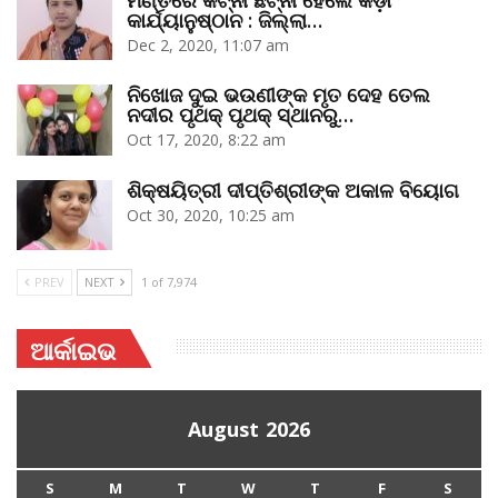
କାର୍ଯ୍ୟାନୁଷ୍ଠାନ : ଜିଲ୍ଲା…
Dec 2, 2020, 11:07 am
ନିଖୋଜ ଦୁଇ ଭଉଣୀଙ୍କ ମୃତ ଦେହ ତେଲ
ନଦୀର ପୃଥକ୍‌ ପୃଥକ୍‌ ସ୍ଥାନରୁ…
Oct 17, 2020, 8:22 am
ଶିକ୍ଷୟିତ୍ରୀ ଦୀପ୍ତିଶ୍ରୀଙ୍କ ଅକାଳ ବିୟୋଗ
Oct 30, 2020, 10:25 am
PREV
NEXT
1 of 7,974
ଆର୍କାଇଭ
August 2026
S
M
T
W
T
F
S