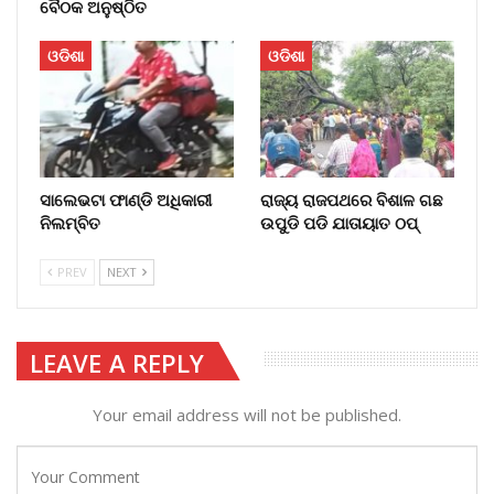
ବୈଠକ ଅନୁଷ୍ଠିତ
ଓଡିଶା
ଓଡିଶା
ସାଲେଭଟା ଫାଣ୍ଡି ଅଧିକାରୀ
ରାଜ୍ୟ ରାଜପଥରେ ବିଶାଳ ଗଛ
ନିଲମ୍ବିତ
ଉପୁଡି ପଡି ଯାତାୟାତ ଠପ୍‌
PREV
NEXT
LEAVE A REPLY
Your email address will not be published.