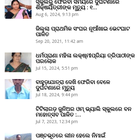
ସ୍କୁଲରୁ ଫେରିବା ସମୟରେ ଦୁର୍ଘଟଣାରେ
ଶିକ୍ଷୟିତ୍ରୀଙ୍କ ମୃତ୍ୟୁ : ୧…
Aug 6, 2024, 9:13 pm
ଜିଲ୍ଲା ପ୍ରାଥମିକ ସଂଘର ନୂଆଁଖାଇ ଭେଟଘାଟ
ପାଳିତ
Sep 20, 2021, 11:42 am
ଧର୍ମପ୍ରାଣା ମହିଳା ଲକ୍ଷ୍ମୀପ୍ରିୟା ତ୍ରିପାଠୀଙ୍କ
ପରଲୋକ
Jul 15, 2024, 5:51 pm
ବାହୁଡ଼ାଯାତ୍ରା ଦେଖି ଫେରିବା ବେଳେ
ଦୁର୍ଘଟଣାରେ ମୃତ୍ୟୁ
Jul 18, 2024, 9:44 pm
ଟିଟିଲାଗଡ଼ ଜୁନିଅର ଓମ୍‌ ଭ୍ୟାଲି ସ୍କୁଲରେ ବନ
ମହୋତ୍ସବ ପାଳିତ :…
Jul 7, 2023, 12:34 pm
ପଞ୍ଚଭୂତରେ ଲୀନ ହେଲେ ନିମାଇଁ