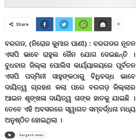
Share
ବରଗଡ, (ନିରୋଜ କୁମାର ପାଣୀ) : ବରଗଡର ନୂତନ
ଏସପି ଭାବେ ରାହୁଲ ଜୈନ ଯୋଗ ଦେଇଛନ୍ତି ।
ବୁଧବାର ଜିଲ୍ଲା ପୋଲିସ କାର୍ଯ୍ୟାଳୟରେ ପୂର୍ବତନ
ଏସପି ପଦ୍ମିନୀ ସାହୁଙ୍କଠାରୁ ବିଧିବଦ୍ଧ ଭାବେ
ଦାୟିତ୍ୱ ଗ୍ରହଣ କଲା ପରେ ବରଗଡ଼ ଜିଲ୍ଲାର
ଆଇନ ଶୃଙ୍ଖଳା ଦାୟିତ୍ୱ ତାଙ୍କ ହାତକୁ ଯାଇଛି ।
ତେବେ ଏହି ଅବସରରେ ସ୍ୱାଗତ ସମ୍ବର୍ଦ୍ଧନା ମଧ୍ୟ
ଅନୁଷ୍ଠିତ ହୋଇଥିଲା ।
bargarh news