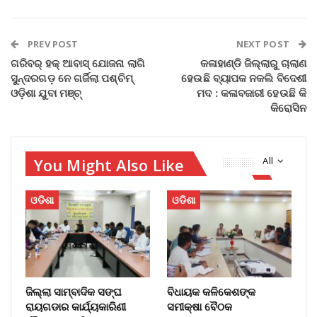
PREV POST
NEXT POST
ଗରିବର୍ ହକ୍ ଆବାସ୍ ଯୋଜନା ଲାଗି
କଳାହାଣ୍ଡି ଜିଲ୍ଲାରୁ ଚାଲାଣ
ସୁନ୍ଦରଗଡ଼ ନେ ଗର୍ଜିଲା ପଶ୍ଚିମ୍
ହେଉଛି ବ୍ୟାପକ ନକଲି ବିଦେଶୀ
ଓଡ଼ିଶା ଯୁବା ମଞ୍ଚ୍
ମଦ : କଳାବଜାରୀ ହେଉଛି କି
କିରୋସିନ
You Might Also Like
All
ଓଡିଶା
ଓଡିଶା
ଜିଲ୍ଲା ସାମ୍ବାଦିକ ସଙ୍ଘ
ବିଧାୟକ କଳିକେଶଙ୍କ
ରାୟଗଡାର କାର୍ଯ୍ୟକାରିଣୀ
ସମୀକ୍ଷା ବୈଠକ