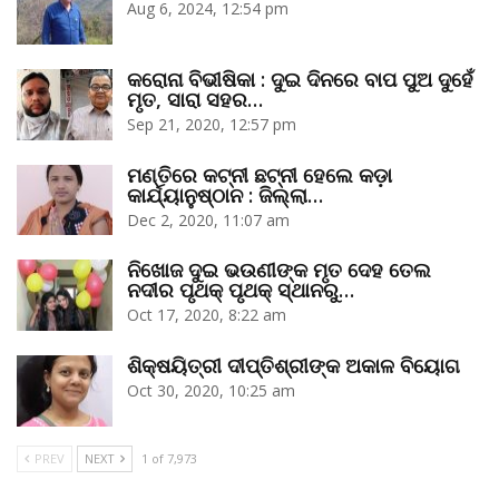
Aug 6, 2024, 12:54 pm
କରୋନା ବିଭୀଷିକା : ଦୁଇ ଦିନରେ ବାପ ପୁଅ ଦୁହେଁ
ମୃତ, ସାରା ସହର…
Sep 21, 2020, 12:57 pm
ମଣ୍ତିରେ କଟ୍‌ନୀ ଛଟ୍‌ନୀ ହେଲେ କଡ଼ା
କାର୍ଯ୍ୟାନୁଷ୍ଠାନ : ଜିଲ୍ଲା…
Dec 2, 2020, 11:07 am
ନିଖୋଜ ଦୁଇ ଭଉଣୀଙ୍କ ମୃତ ଦେହ ତେଲ
ନଦୀର ପୃଥକ୍‌ ପୃଥକ୍‌ ସ୍ଥାନରୁ…
Oct 17, 2020, 8:22 am
ଶିକ୍ଷୟିତ୍ରୀ ଦୀପ୍ତିଶ୍ରୀଙ୍କ ଅକାଳ ବିୟୋଗ
Oct 30, 2020, 10:25 am
PREV
NEXT
1 of 7,973