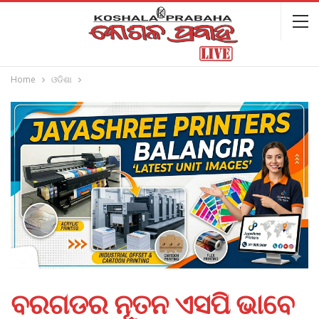
Home
ଓଡିଶା
ବରଗଡର ନୂତନ ଏସପି ଭାବେ