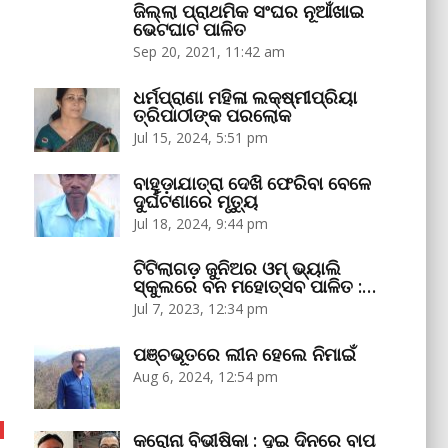
ଜିଲ୍ଲା ପ୍ରାଥମିକ ସଂଘର ନୂଆଁଖାଇ
ଭେଟଘାଟ ପାଳିତ
Sep 20, 2021, 11:42 am
ଧର୍ମପ୍ରାଣା ମହିଳା ଲକ୍ଷ୍ମୀପ୍ରିୟା
ତ୍ରିପାଠୀଙ୍କ ପରଲୋକ
Jul 15, 2024, 5:51 pm
ବାହୁଡ଼ାଯାତ୍ରା ଦେଖି ଫେରିବା ବେଳେ
ଦୁର୍ଘଟଣାରେ ମୃତ୍ୟୁ
Jul 18, 2024, 9:44 pm
ଟିଟିଲାଗଡ଼ ଜୁନିଅର ଓମ୍‌ ଭ୍ୟାଲି
ସ୍କୁଲରେ ବନ ମହୋତ୍ସବ ପାଳିତ :…
Jul 7, 2023, 12:34 pm
ପଞ୍ଚଭୂତରେ ଲୀନ ହେଲେ ନିମାଇଁ
Aug 6, 2024, 12:54 pm
କରୋନା ବିଭୀଷିକା : ଦୁଇ ଦିନରେ ବାପ