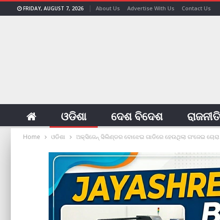
About Us
Advertise With Us
Contact Us
FRIDAY, AUGUST 7, 2026
ଓଡିଶା
ଦେଶ ବିଦେଶ
ରାଜନୀତ
Home
ଓଡିଶା
ଅକ୍ସିଜେନ୍ ସିଲିଣ୍ଡର ବୋଝେଇ ଗାଡିରେ ହେଉଥିଲା ଗଂଜେଇ ଚୋରା 