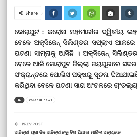
Share
କୋରାପୁଟ : କରୋନା ମହାମାରୀର ଦ୍ୱିତୀୟ ଲହ
ବେଳେ ଅକ୍ସିଜେନ୍ ସିଲିଣ୍ଡର ସପ୍ଲାଏ ଆଳର
ଘଟଣା ସାମ୍‌ନାକୁ ଆସିଛି । ଅକ୍ସିଜେନ୍ ସିଲି
ବେଳେ ଆଜି କୋରାପୁଟ ଜିଲ୍ଲା ଜୟପୁରରେ ସଦର 
ସଂକ୍ରାନ୍ତରେ ପୋଲିସ ପକ୍ଷରୁ ସୂଚନା ଦିଆଯା
କରିଥିବା ବେଳେ ଘଟଣା ସାରା ଅଂଚଳରେ ଚାଂଚଲ୍ୟ ସ
koraput news
PREV POST
ସାବିତ୍ରୀ ପୂଜା ଦିନ ସାବିତ୍ରୀଙ୍କୁ ବିଷ ପିଆଇ ମାରିଲା ସତ୍ୟବାନ