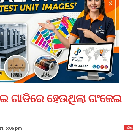
େଇ ଗାଡିରେ ହେଉଥିଲା ଗଂଜେଇ
21, 5:06 pm
ଓଡିଶା