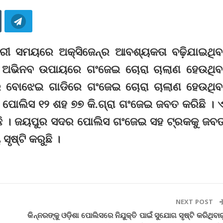
ରୀ ସମୟରେ ଅକ୍ସିଜେନ୍‌ର ଆବଶ୍ୟକତା ବଢ଼ିଯାଇଥିବ
େ ଅଭିନବ ଉପାୟରେ ଗଂଜେଇ ଚୋରା ଚାଲାଣ ହେଉଥିବ
ଣ୍ଡର ବୋଝେଇ ଗାଡିରେ ଗଂଜେଇ ଚୋରା ଚାଲାଣ ହେଉଥିବ
ପୋଲିସ ୧୨ ଶହ ୭୭ କି.ଗ୍ରା ଗଂଜେଇ ଜବତ କରିଛି । 
ଇଛି । ଜୟପୁର ସଦର ପୋଲିସ ଗଂଜେଇ ସହ ଟ୍ରକକୁ ଜବ
ୃଷ୍ଟି କରୁଛି ।
NEXT POST
କିନ୍ନରଙ୍କୁ ଓଡ଼ିଶା ପୋଲିସରେ ନିଯୁକ୍ତି ପାଇଁ ସୁଯୋଗ ସୃଷ୍ଟି କରିଥିବାର