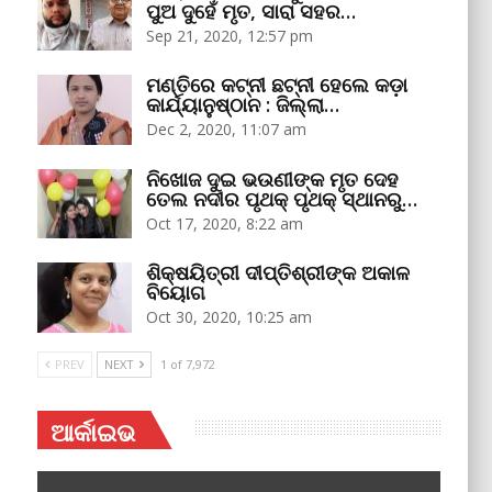
ପୁଅ ଦୁହେଁ ମୃତ, ସାରା ସହର…
Sep 21, 2020, 12:57 pm
ମଣ୍ତିରେ କଟ୍‌ନୀ ଛଟ୍‌ନୀ ହେଲେ କଡ଼ା
କାର୍ଯ୍ୟାନୁଷ୍ଠାନ : ଜିଲ୍ଲା…
Dec 2, 2020, 11:07 am
ନିଖୋଜ ଦୁଇ ଭଉଣୀଙ୍କ ମୃତ ଦେହ
ତେଲ ନଦୀର ପୃଥକ୍‌ ପୃଥକ୍‌ ସ୍ଥାନରୁ…
Oct 17, 2020, 8:22 am
ଶିକ୍ଷୟିତ୍ରୀ ଦୀପ୍ତିଶ୍ରୀଙ୍କ ଅକାଳ
ବିୟୋଗ
Oct 30, 2020, 10:25 am
PREV
NEXT
1 of 7,972
ଆର୍କାଇଭ