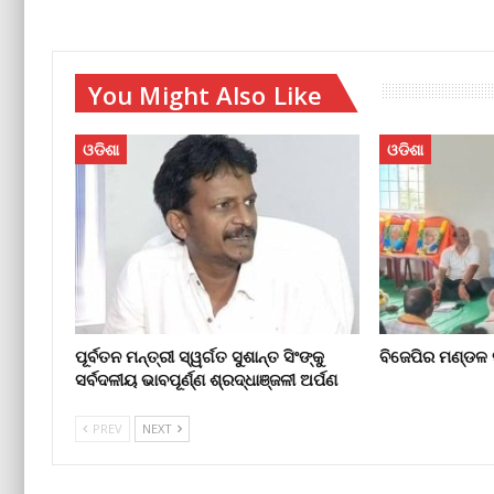
You Might Also Like
ଓଡିଶା
ଓଡିଶା
ପୂର୍ବତନ ମନ୍ତ୍ରୀ ସ୍ୱର୍ଗତ ସୁଶାନ୍ତ ସିଂଙ୍କୁ
ବିଜେପିର ମଣ୍ଡଳ
ସର୍ବଦଳୀୟ ଭାବପୂର୍ଣ୍ଣ ଶ୍ରଦ୍ଧାଞ୍ଜଳୀ ଅର୍ପଣ
PREV
NEXT