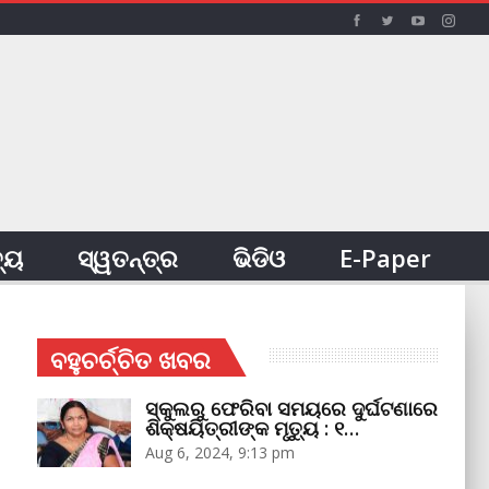
ତ୍ୟ
ସ୍ୱତନ୍ତ୍ର
ଭିଡିଓ
E-Paper
ବହୁଚର୍ଚ୍ଚିତ ଖବର
ସ୍କୁଲରୁ ଫେରିବା ସମୟରେ ଦୁର୍ଘଟଣାରେ
ଶିକ୍ଷୟିତ୍ରୀଙ୍କ ମୃତ୍ୟୁ : ୧…
Aug 6, 2024, 9:13 pm