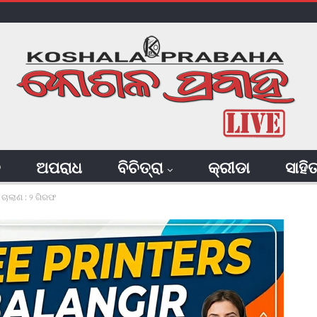
ି
ଅପରାଧ
ବିଚିତ୍ରା
କ୍ରୀଡା
ସାହି
ଚାଲାଣ : ୨ ଗିରଫ