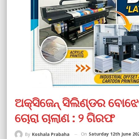
ଅକ୍ସିଜେନ୍ ସିଲିଣ୍ଡର ବୋଝ
ଚୋରା ଚାଲାଣ : ୨ ଗିରଫ
On
Saturday 12th June 20
By
Koshala Prabaha