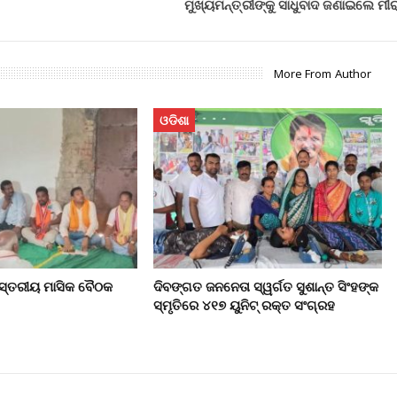
ମୁଖ୍ୟମନ୍ତ୍ରୀଙ୍କୁ ସାଧୁବାଦ ଜଣାଇଲେ ମୀର
More From Author
ଓଡିଶା
 ସ୍ତରୀୟ ମାସିକ ବୈଠକ
ଦିବଙ୍ଗତ ଜନନେତା ସ୍ୱର୍ଗତ ସୁଶାନ୍ତ ସିଂହଙ୍କ
ସ୍ମୃତିରେ ୪୧୭ ୟୁନିଟ୍ ରକ୍ତ ସଂଗ୍ରହ