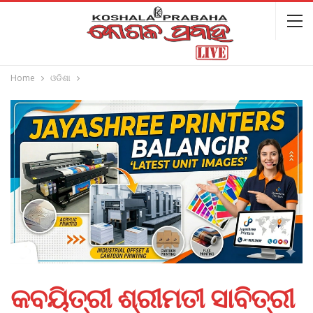
Home
ଓଡିଶା
କବୟିତ୍ରୀ ଶ୍ରୀମତୀ ସାବିତ୍ରୀ