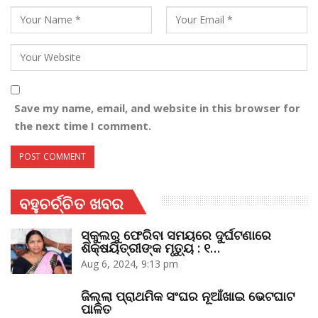
Save my name, email, and website in this browser for
the next time I comment.
ବହୁଚର୍ଚ୍ଚିତ ଖବର
ସ୍କୁଲରୁ ଫେରିବା ସମୟରେ ଦୁର୍ଘଟଣାରେ
ଶିକ୍ଷୟିତ୍ରୀଙ୍କ ମୃତ୍ୟୁ : ୧…
Aug 6, 2024, 9:13 pm
ଜିଲ୍ଲା ପ୍ରାଥମିକ ସଂଘର ନୂଆଁଖାଇ ଭେଟଘାଟ
ପାଳିତ