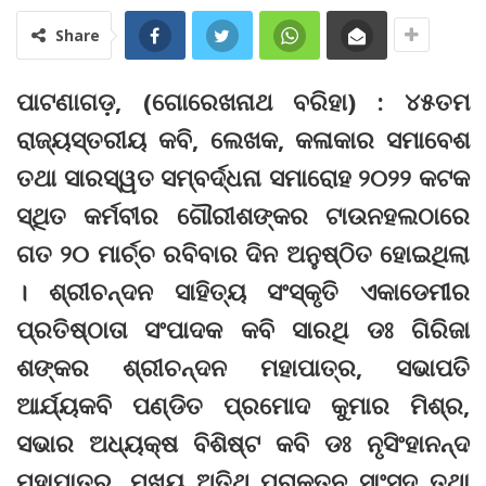
Share
ପାଟଣାଗଡ଼, (ଗୋରେଖନାଥ ବରିହା) : ୪୫ତମ
ରାଜ୍ୟସ୍ତରୀୟ କବି, ଲେଖକ, କଳାକାର ସମାବେଶ
ତଥା ସାରସ୍ୱତ ସମ୍ବର୍ଦ୍ଧନା ସମାରୋହ ୨୦୨୨ କଟକ
ସ୍ଥିତ କର୍ମବୀର ଗୌରୀଶଙ୍କର ଟାଉନହଲଠାରେ
ଗତ ୨୦ ମାର୍ଚ୍ଚ ରବିବାର ଦିନ ଅନୁଷ୍ଠିତ ହୋଇଥିଲା
। ଶ୍ରୀଚନ୍ଦନ ସାହିତ୍ୟ ସଂସ୍କୃତି ଏକାଡେମୀର
ପ୍ରତିଷ୍ଠାତା ସଂପାଦକ କବି ସାରଥି ଡଃ ଗିରିଜା
ଶଙ୍କର ଶ୍ରୀଚନ୍ଦନ ମହାପାତ୍ର, ସଭାପତି
ଆର୍ଯ୍ୟକବି ପଣ୍ଡିତ ପ୍ରମୋଦ କୁମାର ମିଶ୍ର,
ସଭାର ଅଧ୍ୟକ୍ଷ ବିଶିଷ୍ଟ କବି ଡଃ ନୃସିଂହାନନ୍ଦ
ମହାପାତ୍ର, ମୁଖ୍ୟ ଅତିଥି ପ୍ରାକ୍ତନ ସାଂସଦ ତଥା