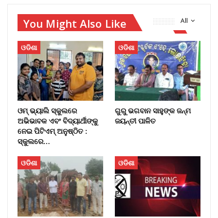
You Might Also Like
All
ଓଡିଶା
ଓଡିଶା
ଓମ୍‌ ଭ୍ୟାଲି ସ୍କୁଲରେ
ଗୁରୁ ଭଗବାନ ସାହୁଙ୍କ ଜନ୍ମ
ଅଭିଭାବକ ଏବଂ ବିଦ୍ୟାର୍ଥୀଙ୍କୁ
ଜୟନ୍ତୀ ପାଳିତ
ନେଇ ପିଟିଏମ୍‌ ଅନୁଷ୍ଠିତ :
ସ୍କୁଲରେ…
ଓଡିଶା
ଓଡିଶା