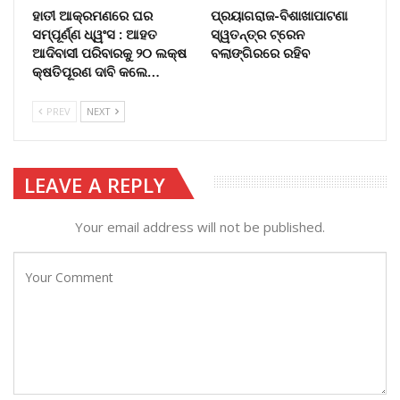
ହାତୀ ଆକ୍ରମଣରେ ଘର
ପ୍ରୟାଗରାଜ-ବିଶାଖାପାଟଣା
ସମ୍ପୂର୍ଣ୍ଣ ଧ୍ୱଂସ : ଆହତ
ସ୍ୱତନ୍ତ୍ର ଟ୍ରେନ
ଆଦିବାସୀ ପରିବାରକୁ ୨୦ ଲକ୍ଷ
ବଲାଙ୍ଗିରରେ ରହିବ
କ୍ଷତିପୂରଣ ଦାବି କଲେ…
PREV
NEXT
LEAVE A REPLY
Your email address will not be published.