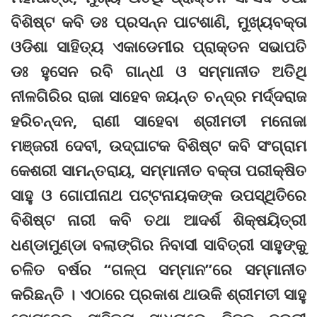
ବିଶିଷ୍ଟ କବି ଡଃ ପ୍ରସନ୍ନ ପାଟଶାଣି, ମୁଖ୍ୟବକ୍ତା
ଓଡିଶା ସାହିତ୍ୟ ଏକାଡେମୀର ପ୍ରାକ୍ତନ ସଭାପତି
ଡଃ ହୁସେନ ରବି ଗାନ୍ଧୀ ଓ ସମ୍ମାନୀତ ଅତିଥି
ନୀଳଗିରିର ରାଜା ସାହେବ ଜୟନ୍ତ ଚନ୍ଦ୍ର ମର୍ଦ୍ଦରାଜ
ହରିଚନ୍ଦନ, ରାଣୀ ସାହେବା ଶ୍ରୀମତୀ ମନୋଜା
ମଞ୍ଜରୀ ଦେବୀ, ଉଦ୍‌ଘାଟକ ବିଶିଷ୍ଟ କବି ସଂଗ୍ରାମ
କେଶରୀ ସାମନ୍ତରାୟ, ସମ୍ମାନୀତ ବକ୍ତା ପରୀକ୍ଷିତ
ସାହୁ ଓ ଗୋପୀନାଥ ପଟ୍ଟନାୟକଙ୍କ ଉପସ୍ଥିତିରେ
ବିଶିଷ୍ଟ ନାରୀ କବି ତଥା ଆଦର୍ଶ ଶିକ୍ଷୟିତ୍ରୀ
ଧଣ୍ଡାମୁଣ୍ଡା ବଲାଙ୍ଗିର ନିବାସୀ ସାବିତ୍ରୀ ସାହୁଙ୍କୁ
ଚଳିତ ବର୍ଷର “ଗଳ୍ପ ସମ୍ମାନ”ରେ ସମ୍ମାନୀତ
କରିଛନ୍ତି । ଏଠାରେ ପ୍ରକାଶ ଥାଉକି ଶ୍ରୀମତୀ ସାହୁ