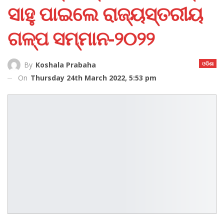
ସାହୁ ପାଇଲେ ରାଜ୍ୟସ୍ତରୀୟ
ଗଳ୍ପ ସମ୍ମାନ-୨୦୨୨
ଓଡିଶା
By
Koshala Prabaha
On
Thursday 24th March 2022, 5:53 pm