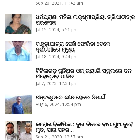
Sep 20, 2021, 11:42 am
ଧର୍ମପ୍ରାଣା ମହିଳା ଲକ୍ଷ୍ମୀପ୍ରିୟା ତ୍ରିପାଠୀଙ୍କ
ପରଲୋକ
Jul 15, 2024, 5:51 pm
ବାହୁଡ଼ାଯାତ୍ରା ଦେଖି ଫେରିବା ବେଳେ
ଦୁର୍ଘଟଣାରେ ମୃତ୍ୟୁ
Jul 18, 2024, 9:44 pm
ଟିଟିଲାଗଡ଼ ଜୁନିଅର ଓମ୍‌ ଭ୍ୟାଲି ସ୍କୁଲରେ ବନ
ମହୋତ୍ସବ ପାଳିତ :…
Jul 7, 2023, 12:34 pm
ପଞ୍ଚଭୂତରେ ଲୀନ ହେଲେ ନିମାଇଁ
Aug 6, 2024, 12:54 pm
କରୋନା ବିଭୀଷିକା : ଦୁଇ ଦିନରେ ବାପ ପୁଅ ଦୁହେଁ
ମୃତ, ସାରା ସହର…
Sep 21, 2020, 12:57 pm