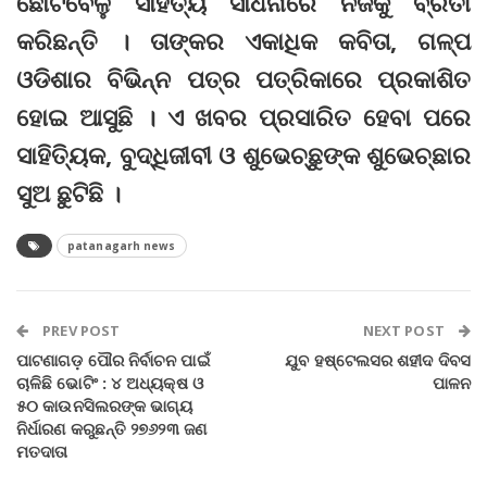
ଛୋଟବେଳୁ ସାହିତ୍ୟ ସାଧନାରେ ନିଜକୁ ବ୍ରତୀ
କରିଛନ୍ତି । ତାଙ୍କର ଏକାଧିକ କବିତା, ଗଳ୍ପ
ଓଡିଶାର ବିଭିନ୍ନ ପତ୍ର ପତ୍ରିକାରେ ପ୍ରକାଶିତ
ହୋଇ ଆସୁଛି । ଏ ଖବର ପ୍ରସାରିତ ହେବା ପରେ
ସାହିତ୍ୟିକ, ବୁଦ୍ଧିଜୀବୀ ଓ ଶୁଭେଚ୍ଛୁଙ୍କ ଶୁଭେଚ୍ଛାର
ସୁଅ ଛୁଟିଛି ।
patanagarh news
PREV POST
NEXT POST
ପାଟଣାଗଡ଼ ପୌର ନିର୍ବାଚନ ପାଇଁ
ଯୁବ ହଷ୍ଟେଲସର ଶହୀଦ ଦିବସ
ଚାଳିଛି ଭୋଟିଂ : ୪ ଅଧ୍ୟକ୍ଷ ଓ
ପାଳନ
୫୦ କାଉନସିଲରଙ୍କ ଭାଗ୍ୟ
ନିର୍ଧାରଣ କରୁଛନ୍ତି ୨୭୬୨୩ ଜଣ
ମତଦାତା