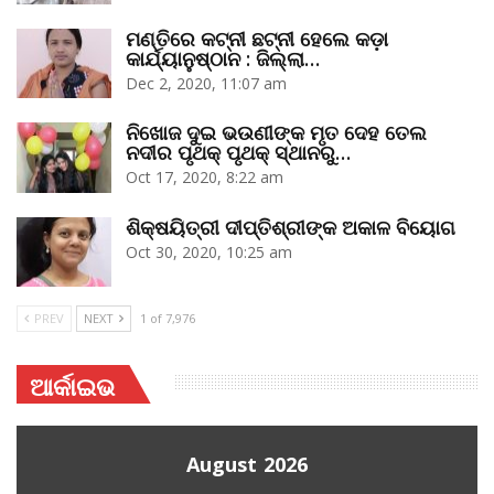
ମଣ୍ତିରେ କଟ୍‌ନୀ ଛଟ୍‌ନୀ ହେଲେ କଡ଼ା
କାର୍ଯ୍ୟାନୁଷ୍ଠାନ : ଜିଲ୍ଲା…
Dec 2, 2020, 11:07 am
ନିଖୋଜ ଦୁଇ ଭଉଣୀଙ୍କ ମୃତ ଦେହ ତେଲ
ନଦୀର ପୃଥକ୍‌ ପୃଥକ୍‌ ସ୍ଥାନରୁ…
Oct 17, 2020, 8:22 am
ଶିକ୍ଷୟିତ୍ରୀ ଦୀପ୍ତିଶ୍ରୀଙ୍କ ଅକାଳ ବିୟୋଗ
Oct 30, 2020, 10:25 am
PREV
NEXT
1 of 7,976
ଆର୍କାଇଭ
August 2026