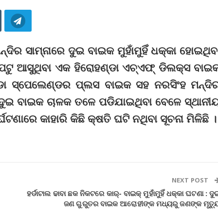
ମନ୍ଦିର ସାମ୍ନାରେ ଦୁଇ ବାଇକ ମୁହାଁମୁହିଁ ଧକ୍କା ହୋଇଥିବ
ଟୁ ଆସୁଥିବା ଏକ ହିରୋହଣ୍ଡା ଏଚ୍‌ଏଫ୍‌ ଡିଲକ୍ସ ବାଇ
ଣ୍ଡା ସ୍ପେଲେଣ୍ଡର ପ୍ଲସ ବାଇକ ସହ ନରସିଂହ ମନ୍ଦି
ରେ ଦୁଇ ବାଇକ ଚାଳକ ତଳେ ପଡିଯାଇଥିବା ବେଳେ ସ୍ଥାନୀ
ଣାରେ କାହାରି କିଛି କ୍ଷତି ଘଟି ନଥିବା ସୂଚନା ମିଳିଛି ।
NEXT POST
ହର୍ଡାଟାଲ ଢାବା ଛକ ନିକଟରେ କାର୍- ବାଇକ୍ ମୁହାଁମୁହିଁ ଧକ୍କା ଘଟଣା : ଦୁ
ଜଣ ଗୁରୁତର ବାଇକ ଆରୋହୀଙ୍କ ମଧ୍ୟରୁ ଜଣଙ୍କ ମୃତ୍ୟ