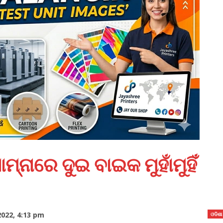
ମ୍ନାରେ ଦୁଇ ବାଇକ ମୁହାଁମୁହିଁ
022, 4:13 pm
ଓଡିଶା