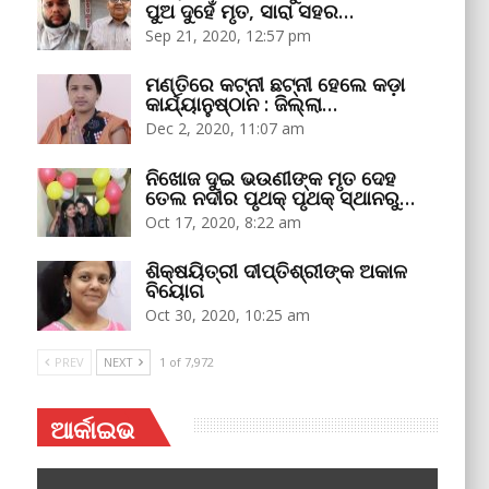
ପୁଅ ଦୁହେଁ ମୃତ, ସାରା ସହର…
Sep 21, 2020, 12:57 pm
ମଣ୍ତିରେ କଟ୍‌ନୀ ଛଟ୍‌ନୀ ହେଲେ କଡ଼ା
କାର୍ଯ୍ୟାନୁଷ୍ଠାନ : ଜିଲ୍ଲା…
Dec 2, 2020, 11:07 am
ନିଖୋଜ ଦୁଇ ଭଉଣୀଙ୍କ ମୃତ ଦେହ
ତେଲ ନଦୀର ପୃଥକ୍‌ ପୃଥକ୍‌ ସ୍ଥାନରୁ…
Oct 17, 2020, 8:22 am
ଶିକ୍ଷୟିତ୍ରୀ ଦୀପ୍ତିଶ୍ରୀଙ୍କ ଅକାଳ
ବିୟୋଗ
Oct 30, 2020, 10:25 am
PREV
NEXT
1 of 7,972
ଆର୍କାଇଭ