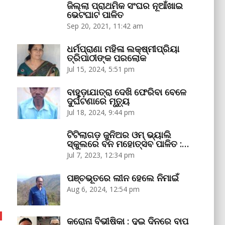
ଜିଲ୍ଲା ପ୍ରାଥମିକ ସଂଘର ନୂଆଁଖାଇ
ଭେଟଘାଟ ପାଳିତ
Sep 20, 2021, 11:42 am
ଧର୍ମପ୍ରାଣା ମହିଳା ଲକ୍ଷ୍ମୀପ୍ରିୟା
ତ୍ରିପାଠୀଙ୍କ ପରଲୋକ
Jul 15, 2024, 5:51 pm
ବାହୁଡ଼ାଯାତ୍ରା ଦେଖି ଫେରିବା ବେଳେ
ଦୁର୍ଘଟଣାରେ ମୃତ୍ୟୁ
Jul 18, 2024, 9:44 pm
ଟିଟିଲାଗଡ଼ ଜୁନିଅର ଓମ୍‌ ଭ୍ୟାଲି
ସ୍କୁଲରେ ବନ ମହୋତ୍ସବ ପାଳିତ :…
Jul 7, 2023, 12:34 pm
ପଞ୍ଚଭୂତରେ ଲୀନ ହେଲେ ନିମାଇଁ
Aug 6, 2024, 12:54 pm
କରୋନା ବିଭୀଷିକା : ଦୁଇ ଦିନରେ ବାପ