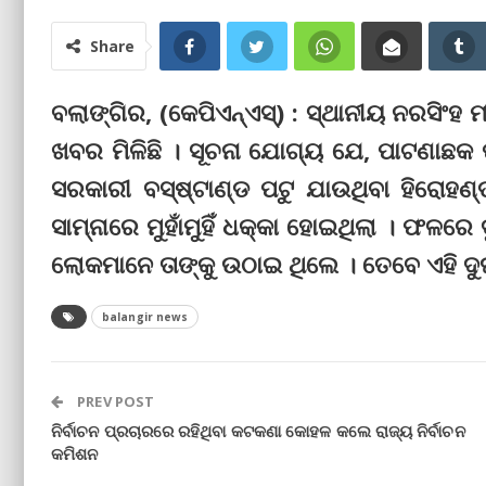
Share
ବଲାଙ୍ଗିର, (କେପିଏନ୍‌ଏସ୍‌) : ସ୍ଥାନୀୟ ନରସିଂହ 
ଖବର ମିଳିଛି । ସୂଚନା ଯୋଗ୍ୟ ଯେ, ପାଟଣାଛକ ପ
ସରକାରୀ ବସ୍‌ଷ୍ଟାଣ୍ଡ ପଟୁ ଯାଉଥିବା ହିରୋହ
ସାମ୍ନାରେ ମୁହାଁମୁହିଁ ଧକ୍କା ହୋଇଥିଲା । ଫଳ
ଲୋକମାନେ ତାଙ୍କୁ ଉଠାଇ ଥିଲେ । ତେବେ ଏହି ଦୁର୍ଘଟ
balangir news
PREV POST
ନିର୍ବାଚନ ପ୍ରଚାରରେ ରହିଥିବା କଟକଣା କୋହଳ କଲେ ରାଜ୍ୟ ନିର୍ବାଚନ
କମିଶନ