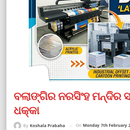
ବଲାଙ୍ଗିର ନରସିଂହ ମନ୍ଦିର ସା
ଧକ୍କା
On
Monday 7th February 2
By
Koshala Prabaha