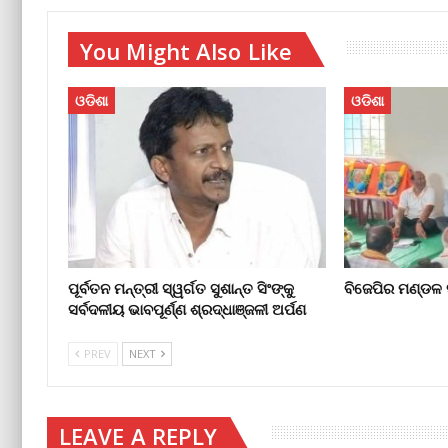
You Might Also Like
ଓଡିଶା
ଓଡିଶା
ପୂର୍ବତନ ମନ୍ତ୍ରୀ ସ୍ୱର୍ଗତ ସୁଶାନ୍ତ ସିଂଙ୍କୁ
ବିଜେପିର ମଣ୍ଡଳ
ସର୍ବଦଳୀୟ ଭାବପୂର୍ଣ୍ଣ ଶ୍ରଦ୍ଧାଞ୍ଜଳୀ ଅର୍ପଣ
PREV
NEXT
LEAVE A REPLY