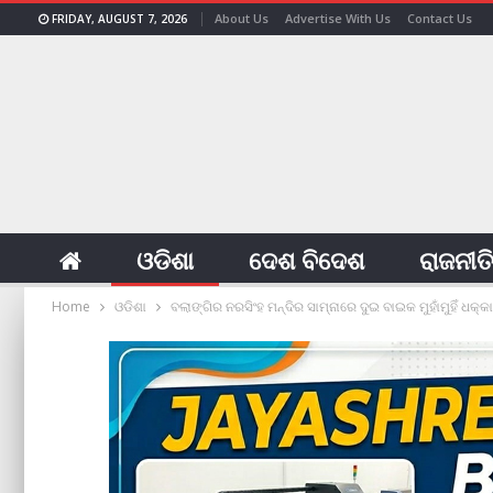
About Us
Advertise With Us
Contact Us
FRIDAY, AUGUST 7, 2026
ଓଡିଶା
ଦେଶ ବିଦେଶ
ରାଜନୀତ
Home
ଓଡିଶା
ବଲାଙ୍ଗିର ନରସିଂହ ମନ୍ଦିର ସାମ୍ନାରେ ଦୁଇ ବାଇକ ମୁହାଁମୁହିଁ ଧକ୍କା