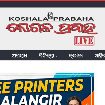
ି
ଅପରାଧ
ବିଚିତ୍ରା
କ୍ରୀଡା
ସାହି