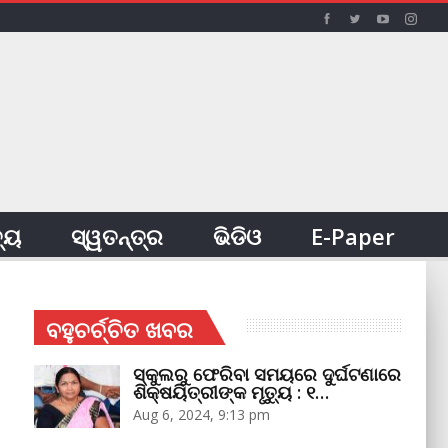
ତ୍ୟ
ସ୍ୱତନ୍ତ୍ର
ଭିଡିଓ
E-Paper
ବହୁଚର୍ଚ୍ଚିତ ଖବର
ସ୍କୁଲରୁ ଫେରିବା ସମୟରେ ଦୁର୍ଘଟଣାରେ
ଶିକ୍ଷୟିତ୍ରୀଙ୍କ ମୃତ୍ୟୁ : ୧…
Aug 6, 2024, 9:13 pm