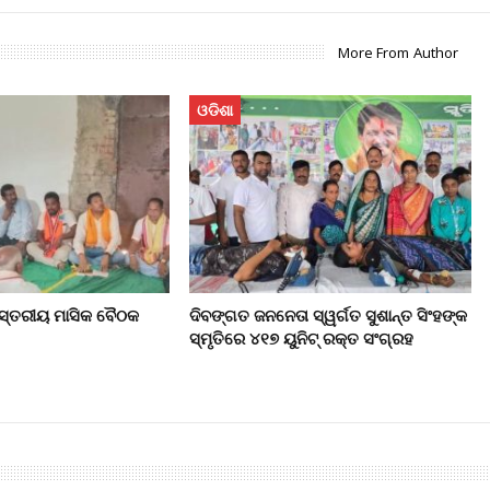
More From Author
ଓଡିଶା
 ସ୍ତରୀୟ ମାସିକ ବୈଠକ
ଦିବଙ୍ଗତ ଜନନେତା ସ୍ୱର୍ଗତ ସୁଶାନ୍ତ ସିଂହଙ୍କ
ସ୍ମୃତିରେ ୪୧୭ ୟୁନିଟ୍ ରକ୍ତ ସଂଗ୍ରହ