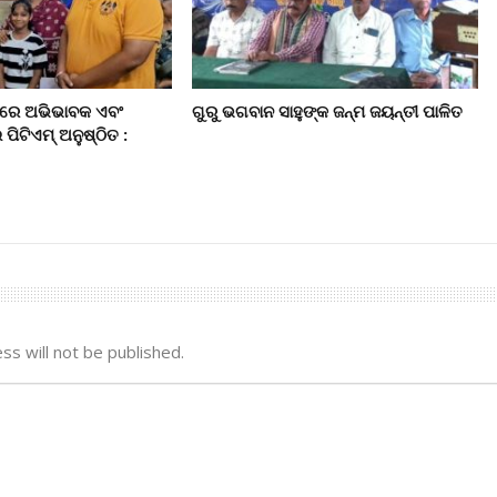
କୁଲରେ ଅଭିଭାବକ ଏବଂ
ଗୁରୁ ଭଗବାନ ସାହୁଙ୍କ ଜନ୍ମ ଜୟନ୍ତୀ ପାଳିତ
ଇ ପିଟିଏମ୍‌ ଅନୁଷ୍ଠିତ :
ss will not be published.