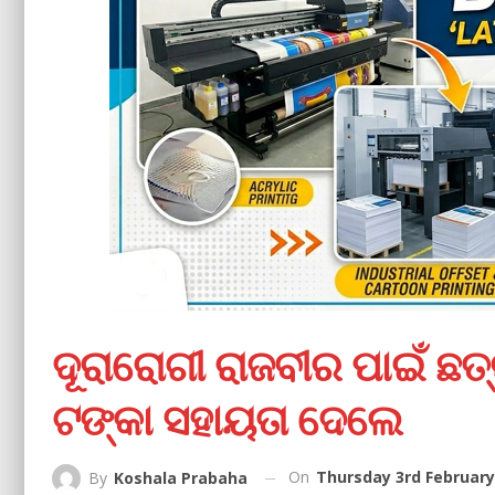
ଦୂରାରୋଗୀ ରାଜବୀର ପାଇଁ ଛତ
ଟଙ୍କା ସହାୟତା ଦେଲେ
On
Thursday 3rd February
By
Koshala Prabaha