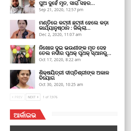
ପୁଅ ଦୁହେଁ ମୃତ, ସାରା ସହର…
Sep 21, 2020, 12:57 pm
ମଣ୍ତିରେ କଟ୍‌ନୀ ଛଟ୍‌ନୀ ହେଲେ କଡ଼ା
କାର୍ଯ୍ୟାନୁଷ୍ଠାନ : ଜିଲ୍ଲା…
Dec 2, 2020, 11:07 am
ନିଖୋଜ ଦୁଇ ଭଉଣୀଙ୍କ ମୃତ ଦେହ
ତେଲ ନଦୀର ପୃଥକ୍‌ ପୃଥକ୍‌ ସ୍ଥାନରୁ…
Oct 17, 2020, 8:22 am
ଶିକ୍ଷୟିତ୍ରୀ ଦୀପ୍ତିଶ୍ରୀଙ୍କ ଅକାଳ
ବିୟୋଗ
Oct 30, 2020, 10:25 am
PREV
NEXT
1 of 7,976
ଆର୍କାଇଭ