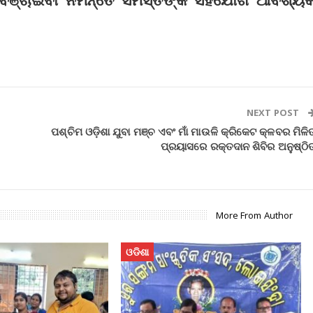
NEXT POST
ପଶ୍ଚିମ ଓଡ଼ିଶା ଯୁବା ମଞ୍ଚ ଏବଂ ମାଁ ମାଉଳି କ୍ରିକେଟ କ୍ଳବର ମିଳି
ପ୍ରୟାସରେ ରକ୍ତଦାନ ଶିବିର ଅନୁଷ୍ଠି
More From Author
ଓଡିଶା