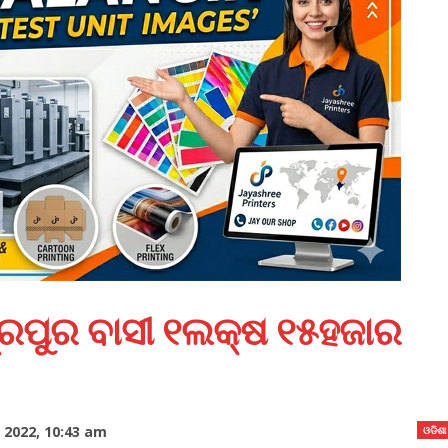
୍ରପୁର ବାସୀ ୧ଲକ୍ଷ ୧୫ହଜାର
 2022, 10:43 am
ଓଡିଶା