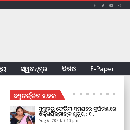
ତ୍ୟ
ସ୍ୱତନ୍ତ୍ର
ଭିଡିଓ
E-Paper
ବହୁଚର୍ଚ୍ଚିତ ଖବର
ସ୍କୁଲରୁ ଫେରିବା ସମୟରେ ଦୁର୍ଘଟଣାରେ
ଶିକ୍ଷୟିତ୍ରୀଙ୍କ ମୃତ୍ୟୁ : ୧…
Aug 6, 2024, 9:13 pm