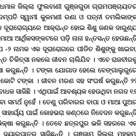
୍ଧମାଳ ଜିଲ୍ଲା ଫୁଲବାଣୀ ଗୁଞ୍ଜଗୁଡା ଗ୍ରାମପଞ୍ଚାୟତ
ଦମ୍ପତି ସ୍ୱାମୀ କୁଳମଣୀ ରଣା ଓ ପତ୍ନୀ ତମଲିକାଙ୍
କ ଦୂରାରୋଗ୍ୟରେ ଆକ୍ରାନ୍ତ ହୋଇ ଶିଶୁ ଜଣକ ଦାରୁଣ୍
ମାଆ ଆର୍ଥିକସଙ୍କଟରେ ପଡ଼ି ନାନା ହନ୍ତସନ୍ତ ହେଉଛନ୍ତ
ପ -୨ ନାମକ ଏକ ଦୂରାରୋଗରେ ପୀଡିତ ଶିଶୁଙ୍କୁ ଖାଇବା
ନ୍ତ ଚିକିତ୍ସା ନକଲେ ଜୀବନ ଚାଲିଯିବ । ଏବେ ରାଜବୀରକ
 କରୁଛନ୍ତି । ଟଙ୍କା ଯୋଗାଡ ହେଲେ ବେଙ୍ଗାଲୁରୁର
କୋଟି ଟଙ୍କା । ଜୀବନ ମରଣ ସହ ସଂଘର୍ଷ କରୁଛନ୍ତି ୨
୍ଥ ବାଧକ ସାଜିଛି । ଏଥିପାଇଁ ଆବଶ୍ୟକ ହେଉଥିବା ନଗଦ ୧
ା ସମର୍ଥ ନୁହେଁ । ତେଣୁ ପରିବାରର ବାପା ଓ ମାଆ ପୁଅ
 ସାହାର୍ୟ୍ୟ ପାଇଁ କୋହଭରା କଣ୍ଠରେ ନିବେଦନ କରୁଛନ୍ତ
ଭିକ୍ଷା କରୁଛନ୍ତି । ତେବେ ଛତ୍ରପୁର ଭଳି ସହରରେ ଏ
ୟାରପାତ୍ର ସାଜିଛନ୍ତି । ଗଞ୍ଜାମ ଜିଲ୍ଲା ମହକୁମ