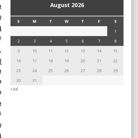
August 2026
ର
କ
S
M
T
W
T
F
S
ୟ
1
ି
2
3
4
5
6
7
8
,
9
10
11
12
13
14
15
ୁ
16
17
18
19
20
21
22
େ
23
24
25
26
27
28
29
୨
30
31
« Jul
୬
ର
ି
କ
ା