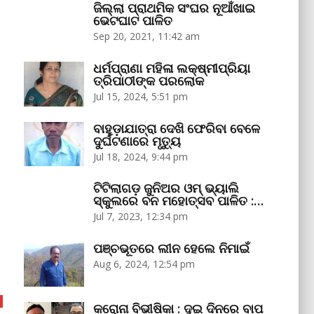
ଜିଲ୍ଲା ପ୍ରାଥମିକ ସଂଘର ନୂଆଁଖାଇ
ଭେଟଘାଟ ପାଳିତ
Sep 20, 2021, 11:42 am
ଧର୍ମପ୍ରାଣା ମହିଳା ଲକ୍ଷ୍ମୀପ୍ରିୟା
ତ୍ରିପାଠୀଙ୍କ ପରଲୋକ
Jul 15, 2024, 5:51 pm
ବାହୁଡ଼ାଯାତ୍ରା ଦେଖି ଫେରିବା ବେଳେ
ଦୁର୍ଘଟଣାରେ ମୃତ୍ୟୁ
Jul 18, 2024, 9:44 pm
ଟିଟିଲାଗଡ଼ ଜୁନିଅର ଓମ୍‌ ଭ୍ୟାଲି
ସ୍କୁଲରେ ବନ ମହୋତ୍ସବ ପାଳିତ :…
Jul 7, 2023, 12:34 pm
ପଞ୍ଚଭୂତରେ ଲୀନ ହେଲେ ନିମାଇଁ
Aug 6, 2024, 12:54 pm
କରୋନା ବିଭୀଷିକା : ଦୁଇ ଦିନରେ ବାପ