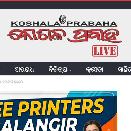
ି
ଅପରାଧ
ବିଚିତ୍ରା
କ୍ରୀଡା
ସାହି
କା ସହାୟତା ଦେଲେ