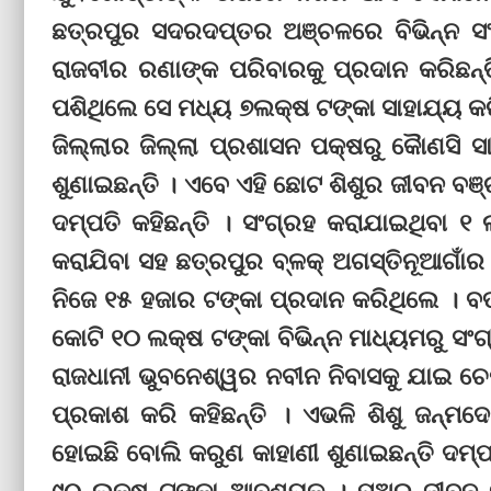
ଛତ୍ରପୁର ସଦରଦପ୍ତର ଅଞ୍ଚଳରେ ବିଭିନ୍ନ ସ
ରାଜବୀର ରଣାଙ୍କ ପରିବାରକୁ ପ୍ରଦାନ କରିଛନ୍
ପଶିଥିଲେ ସେ ମଧ୍ୟ ୭ଲକ୍ଷ ଟଙ୍କା ସାହାଯ୍ୟ କରି
ଜିଲ୍ଲାର ଜିଲ୍ଲା ପ୍ରଶାସନ ପକ୍ଷରୁ କୈାଣସି ସ
ଶୁଣାଇଛନ୍ତି । ଏବେ ଏହି ଛୋଟ ଶିଶୁର ଜୀବନ ବଞ୍
ଦମ୍ପତି କହିଛନ୍ତି । ସଂଗ୍ରହ କରାଯାଇଥିବା ୧
କରାଯିବା ସହ ଛତ୍ରପୁର ବ୍ଳକ୍‌ ଅଗସ୍ତିନୂଆଗାଁ
ନିଜେ ୧୫ ହଜାର ଟଙ୍କା ପ୍ରଦାନ କରିଥିଲେ । ବ
କୋଟି ୧୦ ଲକ୍ଷ ଟଙ୍କା ବିଭିନ୍ନ ମାଧ୍ୟମରୁ ସଂ
ରାଜଧାନୀ ଭୁବନେଶ୍ୱର ନବୀନ ନିବାସକୁ ଯାଇ ଚେ
ପ୍ରକାଶ କରି କହିଛନ୍ତି । ଏଭଳି ଶିଶୁ ଜନ୍ମ
ହୋଇଛି ବୋଲି କରୁଣ କାହାଣୀ ଶୁଣାଇଛନ୍ତି ଦମ୍ପ
୯୦ ଲକ୍ଷ ଟଙ୍କା ଆବଶ୍ୟକ । ପୁଅର ଜୀବନ 