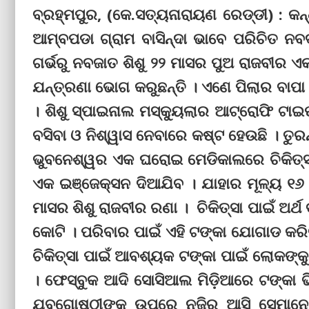
ବ୍ରହ୍ମପୁର, (କେ.ସତ୍ୟନାରାୟଣ ରେଡ୍ଡୀ) : କନ
ଆମ୍ବପଡା ଗ୍ରାମ ବାସିନ୍ଦା ଭାବେ ପରିଚିତ ନବ
ଗର୍ଭରୁ ନବଜାତ ଶିଶୁ ୨୨ ମାସର ପୁଅ ରାଜବୀର ଏ
ଯନ୍ତ୍ରଣା ଭୋଗ କରୁଛନ୍ତି । ଏଣେ ପିଲାର ବାପା 
। ଶିଶୁ ସ୍ପାଇନାଲ ମସ୍କ୍ୟୁଲାର ଆଟ୍ରୋଫି ଟାଇ
ବସିବା ଓ ନିଶ୍ୱାସ ନେବାରେ କଷ୍ଟ ହେଉଛି । ତୁର
ଭୁବନେଶ୍ୱର ଏକ ଘରୋଇ ମେଡିକାଲରେ ଚିକିତ୍ସା
ଏକ ଇଞ୍ଜେକ୍ସନ ଦିଆଯିବ । ଯାହାର ମୂଳ୍ୟ ୧୬ 
ମାସର ଶିଶୁ ରାଜବୀର ରଣା । ଚିକିତ୍ସା ପାଇଁ ଅର
କୋଟି । ପରିବାର ପାଇଁ ଏହି ଟଙ୍କା ଯୋଗାଡ କରିବ
ଚିକିତ୍ସା ପାଇଁ ଆବଶ୍ୟକ ଟଙ୍କା ପାଇଁ ଲୋକଙ୍କୁ
। ଫେସ୍‌ବୁକ ଆଦି ସୋସିଆଲ ମିଡ଼ିଆରେ ଟଙ୍କା 
ଯୁବଗୋଷ୍ଠୀଙ୍କ ଉପରେ ନଜିର ଆସି ସେମାନେ ଦ