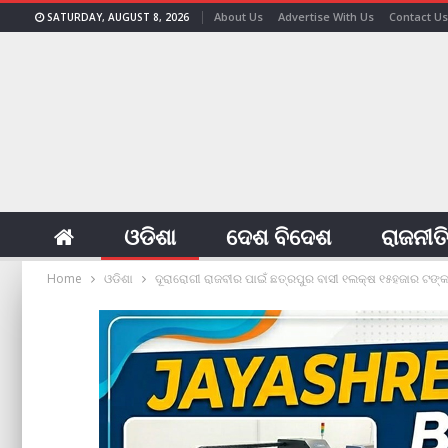
About Us
Advertise With Us
Contact Us
SATURDAY, AUGUST 8, 2026
ଓଡିଶା
ଦେଶ ବିଦେଶ
ରାଜନୀତ
Home
ଓଡିଶା
ଦୂରାରୋଗୀ ରାଜବୀର ପାଇଁ ଛତ୍ରପୁର ବାସୀ ୧ଲକ୍ଷ ୧୫ହଜାର ଟଙ୍