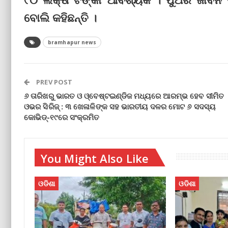
ବୋଲି କହିଛନ୍ତି ।
bramhapur news
PREV POST
୬ ତାରିଖରୁ ଭାରତ ଓ ଓ୍ବେଷ୍ଟଇଣ୍ଡିଜ ମଧ୍ୟରେ ଆରମ୍ଭ ହେବ ସୀମିତ
ଓଭର ସିରିଜ୍‌ : ୩ ଖେଳାଳିଙ୍କ ସହ ଭାରତୀୟ ଦଳର ମୋଟ ୬ ସଦସ୍ୟ
କୋଭିଡ୍‌-୧୯ରେ ସଂକ୍ରମିତ
You Might Also Like
ଓଡିଶା
ଓଡିଶା