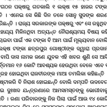
ଂଗଠନ ପକ୍ଷରୁ ଗତକାଲି ୧ ଲକ୍ଷ ୧୫ ହାଜର ଟଙ୍କ
ତି । ଏନେଇ ସେ କିଛି ଦିନ ତଳେ ସୋନୁ ସୁଦଙ୍କ ଶର
ଛନ୍ତି । ରାଜ୍ୟ ସରକାରଙ୍କ ପକ୍ଷରୁ ଏବଂ ସେ ରହୁଥିବ
ାହାଯ୍ୟ ମିଳିନଥିବା ଅତ୍ୟନ୍ତ ନୈରାଶ୍ୟମୟ ବିଷୟ କହ
ଚାଇବା ପାଇଁ ଏକ ଟଙ୍କା ବି ଆମ ପାଇଁ ମୂଲ୍ୟବାନ ବୋଲ
 ଲକ୍ଷ ଟଙ୍କା ଛତ୍ରପୁର ଗୋଷ୍ଠୀଙ୍କ ଦ୍ୱାରା ପ୍ରଦା
ର ବାପି ଦାସ ନାମକ ଜଣେ ଯୁବକ ଏହି ଖବର ଶୁଣି ସେ ଆସ
ର୍ତ୍ତମାନ ୧୬ କୋଟି ଆବଶ୍ୟକ ହେଉଥିବା ବେଳେ ଏବେ 
ଗ୍ରହ ହୋଇଥିବା ରାଜବୀରଙ୍କ ମାଆ ତମଲିକା କହିଛନ୍ତି 
ଷ୍ଟାକରି ବି ନିରାଶ ହୋଇଛନ୍ତି ବୋଲି ଦମ୍ପତି ଉଦବେ
ଦେଇ ଦୁଃଖଦ ଯନ୍ତ୍ରଣାରେ ଆମସମସ୍ତଙ୍କୁ ଭୋଗୀବାକ
ତି । ରଣା ପରିବାରଙ୍କୁ ନିଜ ପିଲା ପାଇଁ ଆଉ ୧୪ କୋଟ
ବଞ୍ଚାଇବା ନିମନ୍ତେ ସମସ୍ତଙ୍କ ସହଯୋଗ ଆବଶ୍ୟ