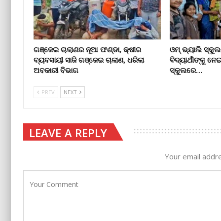
ଗଞ୍ଜେଇ ଚାଲାଣର ନୂଆ ଫଣ୍ଡା, କ୍ଷୀର
ଓମ୍‌ ଭ୍ୟାଲି ସ୍
ବ୍ୟବସାୟୀ ସାଜି ଗଞ୍ଜେଇ ଚାଲାଣ, ଧରିଲା
ବିଦ୍ୟାର୍ଥୀଙ୍କୁ ନେ
ଅବକାରୀ ବିଭାଗ
ସ୍କୁଲରେ…
PREV
NEXT
LEAVE A REPLY
Your email addre