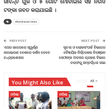
ଜୀବନ୍ତ ଗୁଳି ଓ ୫ ଗୋଟି ମୋବାଇଲ ସହ ନଗଦ
ଟଙ୍କା ଜବତ କରାଯାଇଛି ।
dhenkanal news
PREV POST
NEXT POST
ଏଥର ଜାଗରରେ ସ୍ୱର୍ଣ୍ଣ
ସୂଚନା ଓ ଲୋକସଂପର୍କ ବିଭାଗର
ନାଗାଭରଣ ବେଶରେ ଦର୍ଶନ ଦେବେ
ବୈଷୟିକ ନିର୍ଦ୍ଦେଶକ ନିରଞ୍ଜନ
ଚନ୍ଦ୍ରଶେଖର
ସେଠୀଙ୍କ ଅବସର ଗ୍ରହଣ ବିଭାଗ
ତରଫରୁ ସମ୍ବର୍ଦ୍ଧନା ସଭା
You Might Also Like
All
ଓଡିଶା
ଓଡିଶା