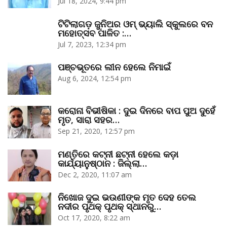
Jul 18, 2024, 9:44 pm
ଟିଟିଲାଗଡ଼ ଜୁନିଅର ଓମ୍‌ ଭ୍ୟାଲି ସ୍କୁଲରେ ବନ
ମହୋତ୍ସବ ପାଳିତ :…
Jul 7, 2023, 12:34 pm
ପଞ୍ଚଭୂତରେ ଲୀନ ହେଲେ ନିମାଇଁ
Aug 6, 2024, 12:54 pm
କରୋନା ବିଭୀଷିକା : ଦୁଇ ଦିନରେ ବାପ ପୁଅ ଦୁହେଁ
ମୃତ, ସାରା ସହର…
Sep 21, 2020, 12:57 pm
ମଣ୍ତିରେ କଟ୍‌ନୀ ଛଟ୍‌ନୀ ହେଲେ କଡ଼ା
କାର୍ଯ୍ୟାନୁଷ୍ଠାନ : ଜିଲ୍ଲା…
Dec 2, 2020, 11:07 am
ନିଖୋଜ ଦୁଇ ଭଉଣୀଙ୍କ ମୃତ ଦେହ ତେଲ
ନଦୀର ପୃଥକ୍‌ ପୃଥକ୍‌ ସ୍ଥାନରୁ…
Oct 17, 2020, 8:22 am