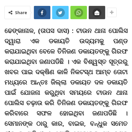
Share
ଢେଙ୍କାନାଳ, (ତାପସ ଦାସ) : ଟାଉନ ଥାନା ପୋଲିସ
ଦ୍ୱାରା ଏକ ଡକାୟତି ଉଦ୍ୟମକୁ ପଣ୍ଡ
କରାଯାଇଥିବା ବେଳେ ତିନିଜଣ ଡକାୟତଙ୍କୁ ଗିରଫ
କରାଯାଇଥିବା ଜଣାପଡିଛି । ଏକ ବିଶ୍ୱସ୍ତ ସୂତ୍ରରୁ
ଖବର ପାଇ ଦକ୍ଷିଣ କାଳି ନିକଟସ୍ଥ ଆମ୍ବ ତୋଟା
ମଧ୍ୟରେ ଆନ୍ତଃ ଜିଲ୍ଲା ଡକାୟତ ଦଳ ଡକାୟତି
ପାଇଁ ଯୋଜନା କରୁଥିବା ସମୟରେ ଟାଉନ ଥାନା
ପୋଲିସ ଚଢ଼ାଉ କରି ତିନିଜଣ ଡକାୟତଙ୍କୁ ଗିରଫ
କରିବାରେ ସଫଳ ହୋଇଥିବା ଜଣାପଡିଛି ।
ସେମାନଙ୍କ ଠାରୁ କାର, ବାଇକ, ବନ୍ଧୁକ ସମେତ