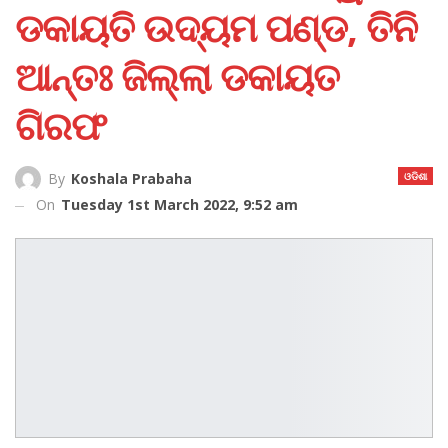
ଡକାୟତି ଉଦ୍ୟମ ପଣ୍ଡ, ତିନି
ଆନ୍ତଃ ଜିଲ୍ଲା ଡକାୟତ
ଗିରଫ
ଓଡିଶା
By
Koshala Prabaha
On
Tuesday 1st March 2022, 9:52 am