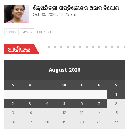
ଶିକ୍ଷୟିତ୍ରୀ ଦୀପ୍ତିଶ୍ରୀଙ୍କ ଅକାଳ ବିୟୋଗ
Oct 30, 2020, 10:25 am
PREV
NEXT
1 of 7,974
ଆର୍କାଇଭ
August 2026
S
M
T
W
T
F
S
1
2
3
4
5
6
7
8
9
10
11
12
13
14
15
16
17
18
19
20
21
22