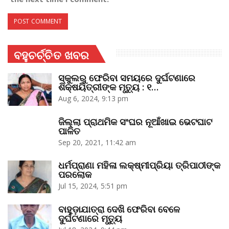
ବହୁଚର୍ଚ୍ଚିତ ଖବର
ସ୍କୁଲରୁ ଫେରିବା ସମୟରେ ଦୁର୍ଘଟଣାରେ
ଶିକ୍ଷୟିତ୍ରୀଙ୍କ ମୃତ୍ୟୁ : ୧…
Aug 6, 2024, 9:13 pm
ଜିଲ୍ଲା ପ୍ରାଥମିକ ସଂଘର ନୂଆଁଖାଇ ଭେଟଘାଟ
ପାଳିତ
Sep 20, 2021, 11:42 am
ଧର୍ମପ୍ରାଣା ମହିଳା ଲକ୍ଷ୍ମୀପ୍ରିୟା ତ୍ରିପାଠୀଙ୍କ
ପରଲୋକ
Jul 15, 2024, 5:51 pm
ବାହୁଡ଼ାଯାତ୍ରା ଦେଖି ଫେରିବା ବେଳେ
ଦୁର୍ଘଟଣାରେ ମୃତ୍ୟୁ