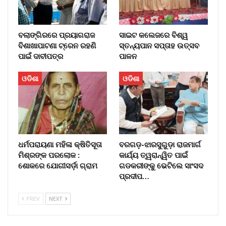
ବଲାଙ୍ଗିରରେ ପ୍ରୟାଗରାଜ
ସାଇଟ କଲେଜରେ ବିଶ୍ୱ
ବିଶାଖାପାଟଣା ଟ୍ରେନ ରହଣି
ସ୍ତନ୍ୟପାନ ସପ୍ତାହ ଉତ୍ସବ
ପାଇଁ ଦାବୀପତ୍ର
ପାଳନ
ଓଡିଶା
ଓଡିଶା
ଧର୍ମପରାୟଣା ମହିଳା କ୍ଷିତିସୂତା
ବରଗଡ଼-ଝାରସୁଗୁଡ଼ା ରାଜମାର୍ଗ
ମିଶ୍ରଙ୍କ ପରଲୋକ :
କାର୍ଯ୍ୟ ତ୍ୱରାନ୍ୱିତ ପାଇଁ
ଶୋକରେ ଯୋଗୀସର୍ଡ଼ା ଗ୍ରାମ
ଗଡକରୀଙ୍କୁ ଭେଟିଲେ ସାଂସଦ
ପ୍ରଦୀପ…
PREV
NEXT