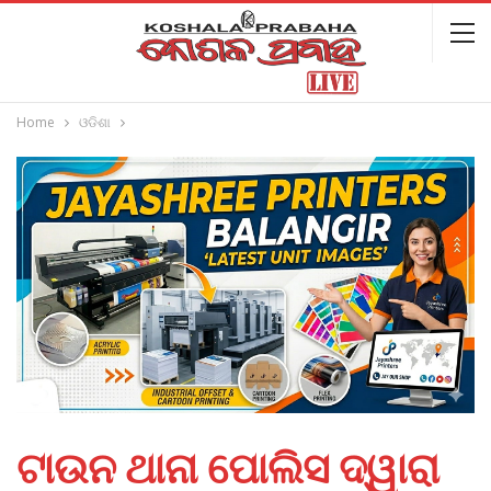
Home
ଓଡିଶା
ଟାଉନ ଥାନା ପୋଲିସ ଦ୍ୱାରା