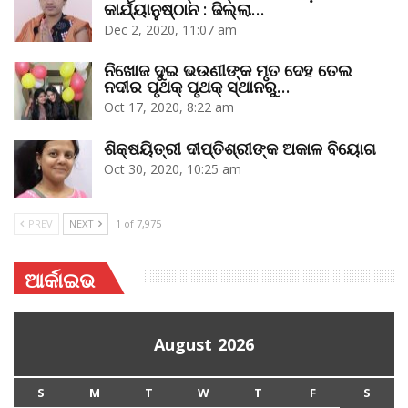
କାର୍ଯ୍ୟାନୁଷ୍ଠାନ : ଜିଲ୍ଲା…
Dec 2, 2020, 11:07 am
ନିଖୋଜ ଦୁଇ ଭଉଣୀଙ୍କ ମୃତ ଦେହ ତେଲ
ନଦୀର ପୃଥକ୍‌ ପୃଥକ୍‌ ସ୍ଥାନରୁ…
Oct 17, 2020, 8:22 am
ଶିକ୍ଷୟିତ୍ରୀ ଦୀପ୍ତିଶ୍ରୀଙ୍କ ଅକାଳ ବିୟୋଗ
Oct 30, 2020, 10:25 am
PREV
NEXT
1 of 7,975
ଆର୍କାଇଭ
August 2026
S
M
T
W
T
F
S