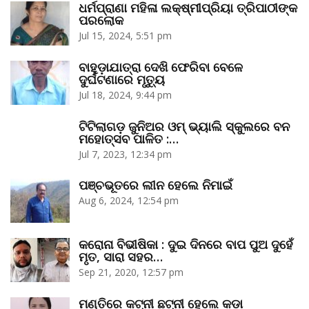
ଧର୍ମପ୍ରାଣା ମହିଳା ଲକ୍ଷ୍ମୀପ୍ରିୟା ତ୍ରିପାଠୀଙ୍କ
ପରଲୋକ
Jul 15, 2024, 5:51 pm
ବାହୁଡ଼ାଯାତ୍ରା ଦେଖି ଫେରିବା ବେଳେ
ଦୁର୍ଘଟଣାରେ ମୃତ୍ୟୁ
Jul 18, 2024, 9:44 pm
ଟିଟିଲାଗଡ଼ ଜୁନିଅର ଓମ୍‌ ଭ୍ୟାଲି ସ୍କୁଲରେ ବନ
ମହୋତ୍ସବ ପାଳିତ :…
Jul 7, 2023, 12:34 pm
ପଞ୍ଚଭୂତରେ ଲୀନ ହେଲେ ନିମାଇଁ
Aug 6, 2024, 12:54 pm
କରୋନା ବିଭୀଷିକା : ଦୁଇ ଦିନରେ ବାପ ପୁଅ ଦୁହେଁ
ମୃତ, ସାରା ସହର…
Sep 21, 2020, 12:57 pm
ମଣ୍ତିରେ କଟ୍‌ନୀ ଛଟ୍‌ନୀ ହେଲେ କଡ଼ା