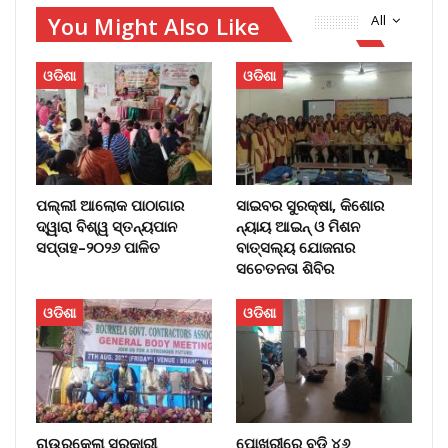
You Might Also Like
All
ଓଡିଶା
ଓଡିଶା
ପଲ୍ଲୀ ଆଲୋକ ପାଠାଗାର
ସାଇବର ସୁରକ୍ଷା, କିଶୋର
ଦ୍ୱାରା ବିଶ୍ୱ ସ୍ତନ୍ୟପାନ
ନ୍ୟାୟ ଆଇନ୍ ଓ ମିଶନ
ସପ୍ତାହ–୨୦୨୬ ପାଳିତ
ବାତ୍ସଲ୍ୟ ଯୋଜନାର
ସଚେତନତା ଶିବିର
ଓଡିଶା
ଓଡିଶା
ରାଉରକେଲା ସରକାରୀ
ପୋଖରୀରେ ବୁଡ଼ି ୪୬