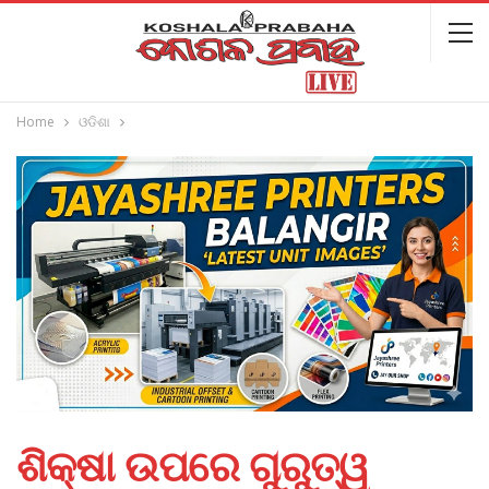
Home
ଓଡିଶା
ଶିକ୍ଷା ଉପରେ ଗୁରୁତ୍ୱ