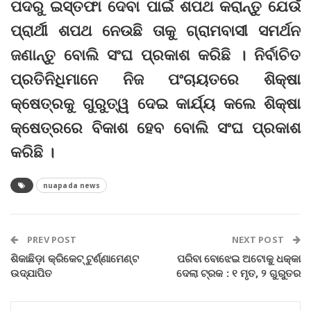
ପଦରୁ ଇସ୍ତଫା ଦେବା ପାଇଁ ଶପଥ କରାନ୍ତୁ ଯେଉଁ
ପ୍ରାର୍ଥୀ ଶପଥ ନେଉଛି ତାକୁ ଗ୍ରାମବାସୀ ସମର୍ଥନ
ଜଣାନ୍ତୁ ବୋଲି ସଂଘ ପ୍ରକାଶ କରିଛି । ନିର୍ବାଚିତ
ପ୍ରତିନିଧିମାନେ ନିଜ ପଂଚାୟତରେ ଶିକ୍ଷା
କ୍ଷେତ୍ରକୁ ଗୁରୁତ୍ୱ ଦେଇ କାର୍ଯ୍ୟ କଲେ ଶିକ୍ଷା
କ୍ଷେତ୍ରରେ ବିକାଶ ହେବ ବୋଲି ସଂଘ ପ୍ରକାଶ
କରିଛି ।
nuapada news
PREV POST
NEXT POST
ଶିକାଛିଡ଼ା କ୍ରିକେଟ୍ ଟୁର୍ଣ୍ଣାମେଣ୍ଟ
ପରିବା ବୋଝେଇ ଅଟୋକୁ ଧକ୍କା
ଉଦ୍‌ଯାପିତ
ଦେଲା ଟ୍ରକ : ୧ ମୃତ, ୨ ଗୁରୁତର