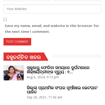
Save my name, email, and website in this browser for
the next time I comment.
ବହୁଚର୍ଚ୍ଚିତ ଖବର
ସ୍କୁଲରୁ ଫେରିବା ସମୟରେ ଦୁର୍ଘଟଣାରେ
ଶିକ୍ଷୟିତ୍ରୀଙ୍କ ମୃତ୍ୟୁ : ୧…
Aug 6, 2024, 9:13 pm
ଜିଲ୍ଲା ପ୍ରାଥମିକ ସଂଘର ନୂଆଁଖାଇ ଭେଟଘାଟ
ପାଳିତ
Sep 20, 2021, 11:42 am