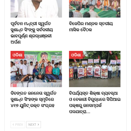
ପୂର୍ବତନ ମନ୍ତ୍ରୀ ସ୍ୱର୍ଗତ
ବିଜେପିର ମଣ୍ଡଳ ସ୍ତରୀୟ
ସୁଶାନ୍ତ ସିଂଙ୍କୁ ସର୍ବଦଳୀୟ
ମାସିକ ବୈଠକ
ଭାବପୂର୍ଣ୍ଣ ଶ୍ରଦ୍ଧାଞ୍ଜଳୀ
ଅର୍ପଣ
ଓଡିଶା
ଓଡିଶା
ଦିବଙ୍ଗତ ଜନନେତା ସ୍ୱର୍ଗତ
ବିପର୍ଯ୍ୟସ୍ତ ଶିକ୍ଷା ବ୍ୟବସ୍ଥା
ସୁଶାନ୍ତ ସିଂହଙ୍କ ସ୍ମୃତିରେ
ଓ ବେକାରୀ ବିରୁଦ୍ଧରେ ସିପିଆଇ
୪୧୭ ୟୁନିଟ୍ ରକ୍ତ ସଂଗ୍ରହ
ପକ୍ଷରୁ ଜନସମ୍ପର୍କ
ପଦଯାତ୍ରା…
PREV
NEXT