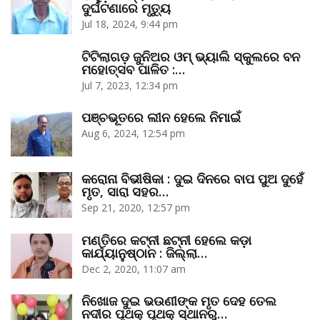
ଦୁର୍ଘଟଣାରେ ମୃତ୍ୟୁ
Jul 18, 2024, 9:44 pm
ଟିଟିଲାଗଡ଼ ଜୁନିଅର ଓମ୍‌ ଭ୍ୟାଲି ସ୍କୁଲରେ ବନ
ମହୋତ୍ସବ ପାଳିତ :…
Jul 7, 2023, 12:34 pm
ପଞ୍ଚଭୂତରେ ଲୀନ ହେଲେ ନିମାଇଁ
Aug 6, 2024, 12:54 pm
କରୋନା ବିଭୀଷିକା : ଦୁଇ ଦିନରେ ବାପ ପୁଅ ଦୁହେଁ
ମୃତ, ସାରା ସହର…
Sep 21, 2020, 12:57 pm
ମଣ୍ତିରେ କଟ୍‌ନୀ ଛଟ୍‌ନୀ ହେଲେ କଡ଼ା
କାର୍ଯ୍ୟାନୁଷ୍ଠାନ : ଜିଲ୍ଲା…
Dec 2, 2020, 11:07 am
ନିଖୋଜ ଦୁଇ ଭଉଣୀଙ୍କ ମୃତ ଦେହ ତେଲ
ନଦୀର ପୃଥକ୍‌ ପୃଥକ୍‌ ସ୍ଥାନରୁ…