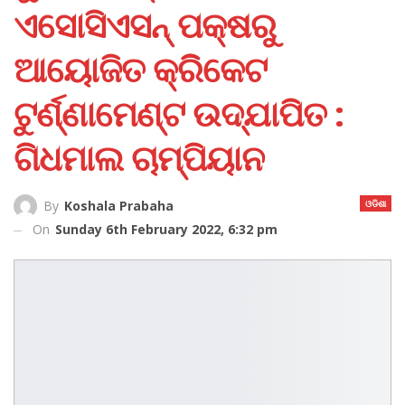
ଏସୋସିଏସନ୍‌ ପକ୍ଷରୁ
ଆୟୋଜିତ କ୍ରିିକେଟ
ଟୁର୍ଣ୍ଣାମେଣ୍ଟ ଉଦ୍‌ଯାପିତ :
ଗିଧମାଲ ଚାମ୍ପିୟାନ
ଓଡିଶା
By
Koshala Prabaha
On
Sunday 6th February 2022, 6:32 pm