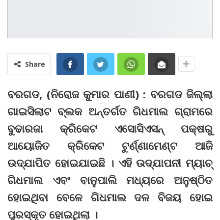
Share
ବରଗଡ, (ନିରୋଜ କୁମାର ପାଣୀ) : ବରଗଡ ଜିଲ୍ଲା
ଗାଇସିଲାଟ ବ୍ଲକ ଅନ୍ତର୍ଗତ ଗିଧମାଲ ଗ୍ରାମରେ
ବୁଢାରଜା କ୍ରିକେଟ ଏସୋସିଏସନ୍‌ ପକ୍ଷରୁ
ଆୟୋଜିତ କ୍ରିିକେଟ ଟୁର୍ଣ୍ଣାମେଣ୍ଟ ଆଜି
ଉଦ୍‌ଯାପିତ ହୋଇଯାଇଛି । ଏହି ଉଦ୍‌ଯାପନୀ ମ୍ୟାଚ୍‌
ଗିଧମାଲ ଏବଂ ବାନୁପାଲି ମଧ୍ୟରେ ଅନୁଷ୍ଠିତ
ହୋଇଥିବା ବେଳେ ଗିଧମାଲ ଦଳ ବିଜୟ ହୋଇ
ପୁରସ୍କୃତ ହୋଇଥିଲା ।