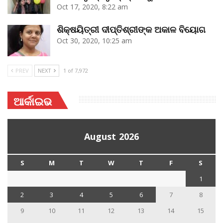
Oct 17, 2020, 8:22 am
ଶିକ୍ଷୟିତ୍ରୀ ଦୀପ୍ତିଶ୍ରୀଙ୍କ ଅକାଳ ବିୟୋଗ
Oct 30, 2020, 10:25 am
PREV
NEXT
1 of 7,972
ଆର୍କାଇଭ
August 2026
S
M
T
W
T
F
S
1
2
3
4
5
6
7
8
9
10
11
12
13
14
15