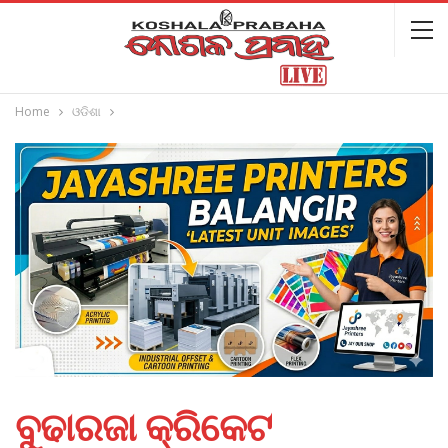
Home
ଓଡିଶା
ବୁଢାରଜା କ୍ରିକେଟ