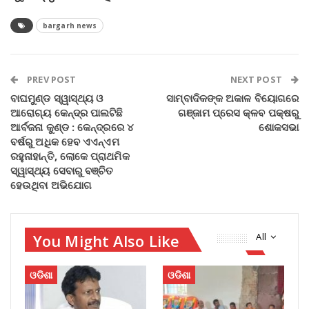
bargarh news
PREV POST
NEXT POST
ବାଘମୁଣ୍ଡ ସ୍ୱାସ୍ଥ୍ୟ ଓ
ସାମ୍ବାଦିକଙ୍କ ଅକାଳ ବିୟୋଗରେ
ଆରୋଗ୍ୟ କେନ୍ଦ୍ର ପାଲଟିଛି
ଗଞ୍ଜାମ ପ୍ରେସ କ୍ଳବ ପକ୍ଷରୁ
ଆର୍ବଜନା କୁଣ୍ଡ : କେନ୍ଦ୍ରରେ ୪
ଶୋକସଭା
ବର୍ଷରୁ ଅଧିକ ହେବ ଏଏନ୍ଏମ
ରହୁନାହାନ୍ତି, ଲୋକେ ପ୍ରାଥମିକ
ସ୍ୱାସ୍ଥ୍ୟ ସେବାରୁ ବଞ୍ଚିତ
ହେଉଥିବା ଅଭିଯୋଗ
You Might Also Like
All
ଓଡିଶା
ଓଡିଶା