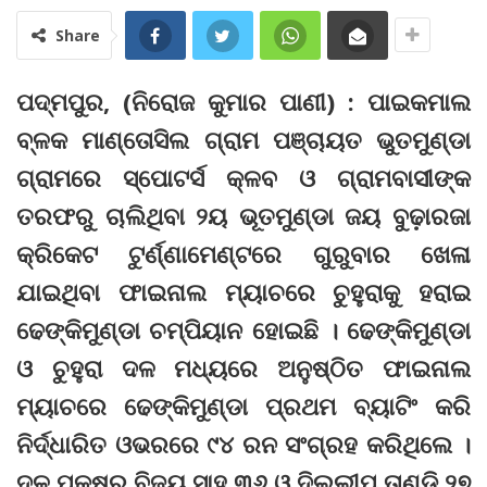
Share
ପଦ୍ମପୁର, (ନିରୋଜ କୁମାର ପାଣୀ) : ପାଇକମାଲ
ବ୍ଳକ ମାଣ୍ତୋସିଲ ଗ୍ରାମ ପଞ୍ଚାୟତ ଭୁତମୁଣ୍ଡା
ଗ୍ରାମରେ ସ୍ପୋଟର୍ସ କ୍ଳବ ଓ ଗ୍ରାମବାସୀଙ୍କ
ତରଫରୁ ଚାଲିଥିବା ୨ୟ ଭୂତମୁଣ୍ଡା ଜୟ ବୁଢ଼ାରଜା
କ୍ରିକେଟ ଟୁର୍ଣ୍ଣାମେଣ୍ଟରେ ଗୁରୁବାର ଖେଳା
ଯାଇଥିବା ଫାଇନାଲ ମ୍ୟାଚରେ ଚୁହୁରାକୁ ହରାଇ
ଢେଙ୍କିମୁଣ୍ଡା ଚମ୍ପିୟାନ ହୋଇଛି । ଢେଙ୍କିମୁଣ୍ଡା
ଓ ଚୁହୁରା ଦଳ ମଧ୍ୟରେ ଅନୁଷ୍ଠିତ ଫାଇନାଲ
ମ୍ୟାଚରେ ଢେଙ୍କିମୁଣ୍ଡା ପ୍ରଥମ ବ୍ୟାଟିଂ କରି
ନିର୍ଦ୍ଧାରିତ ଓଭରରେ ୯୪ ରନ ସଂଗ୍ରହ କରିଥିଲେ ।
ଦଳ ପକ୍ଷରୁ ବିଜୟ ସାହୁ ୩୬ ଓ ଦିଲ୍ଲୀପ ତାଣ୍ଡି ୨୭