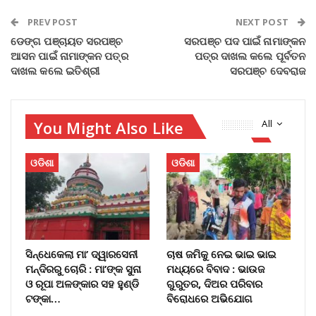
PREV POST
NEXT POST
ଡେଙ୍ଗ ପଞ୍ଚାୟତ ସରପଞ୍ଚ
ସରପଞ୍ଚ ପଦ ପାଇଁ ନାମାଙ୍କନ
ଆସନ ପାଇଁ ନାମାଙ୍କନ ପତ୍ର
ପତ୍ର ଦାଖଲ କଲେ ପୂର୍ବତନ
ଦାଖଲ କଲେ ଇତିଶ୍ରୀ
ସରପଞ୍ଚ ଦେବରାଜ
You Might Also Like
All
ଓଡିଶା
ଓଡିଶା
ସିନ୍ଧେକେଲା ମା’ ଦ୍ୱାରସେନୀ
ଚାଷ ଜମିକୁ ନେଇ ଭାଇ ଭାଇ
ମନ୍ଦିରରୁ ଚୋରି : ମା’ଙ୍କ ସୁନା
ମଧ୍ୟରେ ବିବାଦ : ଭାଉଜ
ଓ ରୂପା ଅଳଙ୍କାର ସହ ହୁଣ୍ଡି
ଗୁରୁତର, ଦିଅର ପରିବାର
ଟଙ୍କା…
ବିରୋଧରେ ଅଭିଯୋଗ