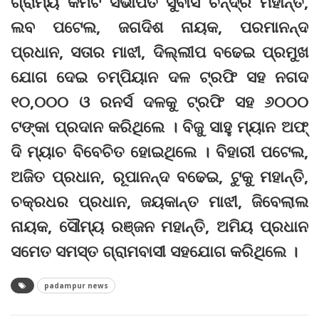
ଗ୍ରାମ୍ୟ କମିଟି ସଭାପତି ସୁବାସ ଚନ୍ଦ୍ର ମହାନ୍ତି,
ଲବ ପଟେଲ, ଜଗଦିଶ ନାୟକ, ପରମାନନ୍ଦ
ପ୍ରଧାନ, ସତାର ମାଝୀ, ଦିଲ୍ଲୀପ ବଢେଇ ପ୍ରମୁଖ
ଯୋଗ ଦେଇ ଚମ୍ପିୟାନ ଦଳ ଟ୍ରଫି ସହ ନଗଦ
୧୦,୦୦୦ ଓ ରନର୍ସ ଦଳକୁ ଟ୍ରଫି ସହ ୬୦୦୦
ଟଙ୍କା ପ୍ରଦାନ କରିଥିଲେ । ବିଜୁ ସାହୁ ମ୍ୟାନ ଅଫ୍
ଦି ମ୍ୟାଚ ବିବେଚିତ ହୋଇଥିଲେ । ବିହାରୀ ପଟେଲ,
ଅଜିତ ପ୍ରଧାନ, ରୂପାନନ୍ଦ ବଢେଇ, ଟୁକୁ ମହାନ୍ତି,
ଚକ୍ରଧର ପ୍ରଧାନ, ଜୟକାନ୍ତ ମାଝୀ, ଜିବେଲାଲ
ନାୟକ, ସୌମ୍ୟ ରଞ୍ଜନ ମହାନ୍ତି, ଅମିୟ ପ୍ରଧାନ
ସମେତ ସମସ୍ତ ଗ୍ରାମବାସୀ ସହଯୋଗ କରିଥିଲେ ।
padampur news