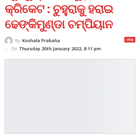
କ୍ରିକେଟ : ଚୁହୁରାକୁ ହରାଇ
ଢେଙ୍କିମୁଣ୍ଡା ଚମ୍ପିୟାନ
ଓଡିଶା
By
Koshala Prabaha
On
Thursday 20th January 2022, 8:11 pm