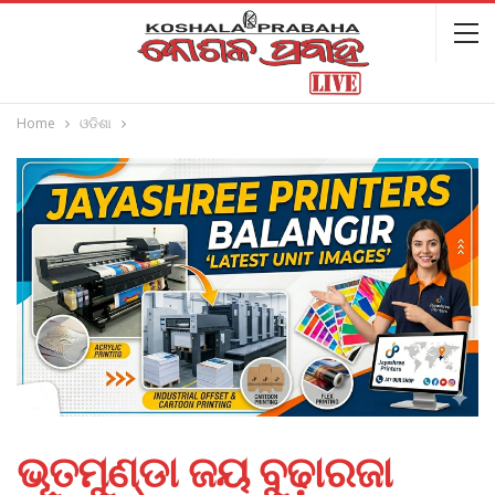
Home
ଓଡିଶା
ଭୂତମୁଣ୍ଡା ଜୟ ବୁଢ଼ାରଜା