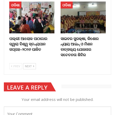
ଓଡିଶା
ଓଡିଶା
ପଲ୍ଲୀ ଆଲୋକ ପାଠାଗାର
ସାଇବର ସୁରକ୍ଷା, କିଶୋର
ଦ୍ୱାରା ବିଶ୍ୱ ସ୍ତନ୍ୟପାନ
ନ୍ୟାୟ ଆଇନ୍ ଓ ମିଶନ
ସପ୍ତାହ–୨୦୨୬ ପାଳିତ
ବାତ୍ସଲ୍ୟ ଯୋଜନାର
ସଚେତନତା ଶିବିର
PREV
NEXT
LEAVE A REPLY
Your email address will not be published.