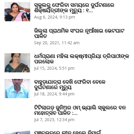
ସ୍କୁଲରୁ ଫେରିବା ସମୟରେ ଦୁର୍ଘଟଣାରେ
ଶିକ୍ଷୟିତ୍ରୀଙ୍କ ମୃତ୍ୟୁ : ୧…
Aug 6, 2024, 9:13 pm
ଜିଲ୍ଲା ପ୍ରାଥମିକ ସଂଘର ନୂଆଁଖାଇ ଭେଟଘାଟ
ପାଳିତ
Sep 20, 2021, 11:42 am
ଧର୍ମପ୍ରାଣା ମହିଳା ଲକ୍ଷ୍ମୀପ୍ରିୟା ତ୍ରିପାଠୀଙ୍କ
ପରଲୋକ
Jul 15, 2024, 5:51 pm
ବାହୁଡ଼ାଯାତ୍ରା ଦେଖି ଫେରିବା ବେଳେ
ଦୁର୍ଘଟଣାରେ ମୃତ୍ୟୁ
Jul 18, 2024, 9:44 pm
ଟିଟିଲାଗଡ଼ ଜୁନିଅର ଓମ୍‌ ଭ୍ୟାଲି ସ୍କୁଲରେ ବନ
ମହୋତ୍ସବ ପାଳିତ :…
Jul 7, 2023, 12:34 pm
ପଞ୍ଚଭୂତରେ ଲୀନ ହେଲେ ନିମାଇଁ