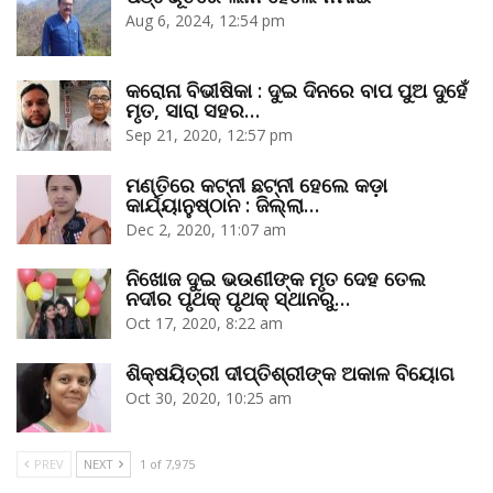
Aug 6, 2024, 12:54 pm
କରୋନା ବିଭୀଷିକା : ଦୁଇ ଦିନରେ ବାପ ପୁଅ ଦୁହେଁ
ମୃତ, ସାରା ସହର…
Sep 21, 2020, 12:57 pm
ମଣ୍ତିରେ କଟ୍‌ନୀ ଛଟ୍‌ନୀ ହେଲେ କଡ଼ା
କାର୍ଯ୍ୟାନୁଷ୍ଠାନ : ଜିଲ୍ଲା…
Dec 2, 2020, 11:07 am
ନିଖୋଜ ଦୁଇ ଭଉଣୀଙ୍କ ମୃତ ଦେହ ତେଲ
ନଦୀର ପୃଥକ୍‌ ପୃଥକ୍‌ ସ୍ଥାନରୁ…
Oct 17, 2020, 8:22 am
ଶିକ୍ଷୟିତ୍ରୀ ଦୀପ୍ତିଶ୍ରୀଙ୍କ ଅକାଳ ବିୟୋଗ
Oct 30, 2020, 10:25 am
PREV
NEXT
1 of 7,975