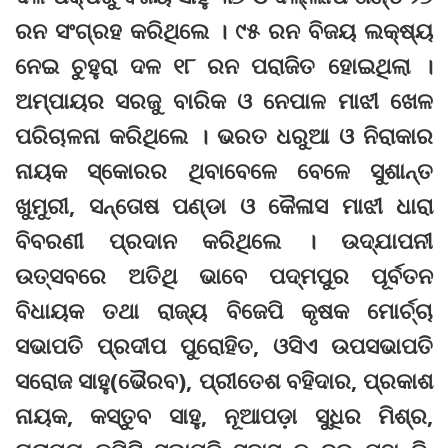
ରନ ସଂଗ୍ରହ କରିଥିଲେ । ୯୫ ରନ ବିଜୟ ଲକ୍ଷ୍ୟ
ନେଇ ଚୁହୁରା ଦଳ ୧୮ ରନ ପରାଜିତ ହୋଇଥିଲା ।
ଅମ୍ପାୟର ସରଜୁ ବାରିକ ଓ ନେପାଳ ମାଝୀ ଖେଳ
ପରିଚାଳନା କରିଥିଲେ । ଭରତ ଧରୁଆ ଓ ନିରାକାର
ନାୟକ ସ୍କୋରର ଥିବାବେଳେ ବେଳେ ସୁଶାନ୍ତ
ଖୁମୁରୀ, ସନ୍ତୋଷ ପଣ୍ଡା ଓ କୈଳାସ ମାଝୀ ଧାରା
ବିବରଣୀ ପ୍ରଦାନ କରିଥିଲେ । ଉଦ୍‌ଯାପନୀ
ଉତ୍ସବରେ ଅତିଥି ଭାବେ ପଦ୍ମପୁର ପୂର୍ବତନ
ବିଧାୟକ ତଥା ରାଜ୍ୟ ବିଜେପି କୃଷକ ମୋର୍ଚ୍ଚା
ସଭାପତି ପ୍ରଦୀପ ପୁରୋହିତ, ଓସିଏ ଉପସଭାପତି
ସରୋଜ ସାହୁ(ଭୈରବ), ପ୍ରୀତେଶ ବହିଦାର, ପ୍ରକାଶ
ନାୟକ, କସ୍ତୁବ ସାହୁ, ନୂଆପଡ଼ା ସୁଧିର ମିଶ୍ର,