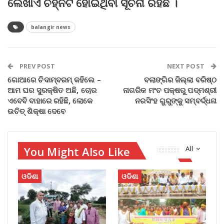
ଲେଖାଏଁ ଚିହ୍ନଟ ହୋଇଥିବା ସୂଚନା ରହିଛି ।
balangir news
PREV POST
NEXT POST
ଗୋଆରେ ଚିଦାମ୍ବରମ୍‌ କହିଲେ –
ବଲାଙ୍ଗିର ଜିଲ୍ଲା ବରିଷ୍ଠ
ଆମ ଘର ସୁରକ୍ଷିତ ଅଛି, ଚୋର
ନାଗରିକ ମଂଚ ପକ୍ଷରୁ ପଦ୍ମଶ୍ରୀ
ଏବେବି ବାହାରେ ରହିଛି, ଲୋକେ
ନରସିଂହ ଗୁରୁଙ୍କୁ ସମ୍ବର୍ଦ୍ଧନା
ଉଚିତ୍‌ ଶିକ୍ଷା ଦେବେ
You Might Also Like
All
ଓଡିଶା
ଓଡିଶା