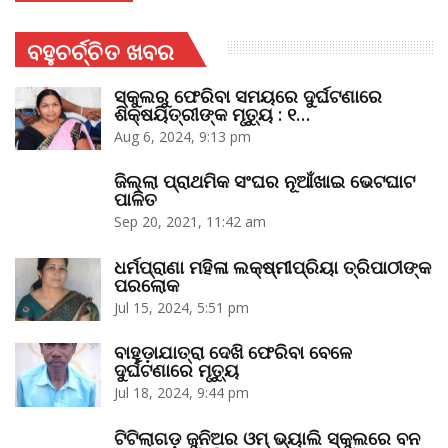
ବହୁଚର୍ଚ୍ଚିତ ଖବର
ସ୍କୁଲରୁ ଫେରିବା ସମୟରେ ଦୁର୍ଘଟଣାରେ
ଶିକ୍ଷୟିତ୍ରୀଙ୍କ ମୃତ୍ୟୁ : ୧…
Aug 6, 2024, 9:13 pm
ଜିଲ୍ଲା ପ୍ରାଥମିକ ସଂଘର ନୂଆଁଖାଇ ଭେଟଘାଟ
ପାଳିତ
Sep 20, 2021, 11:42 am
ଧର୍ମପ୍ରାଣା ମହିଳା ଲକ୍ଷ୍ମୀପ୍ରିୟା ତ୍ରିପାଠୀଙ୍କ
ପରଲୋକ
Jul 15, 2024, 5:51 pm
ବାହୁଡ଼ାଯାତ୍ରା ଦେଖି ଫେରିବା ବେଳେ
ଦୁର୍ଘଟଣାରେ ମୃତ୍ୟୁ
Jul 18, 2024, 9:44 pm
ଟିଟିଲାଗଡ଼ ଜୁନିଅର ଓମ୍‌ ଭ୍ୟାଲି ସ୍କୁଲରେ ବନ