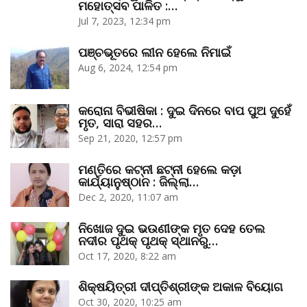
ମହୋତ୍ସବ ପାଳିତ :…
Jul 7, 2023, 12:34 pm
ପଞ୍ଚଭୂତରେ ଲୀନ ହେଲେ ନିମାଇଁ
Aug 6, 2024, 12:54 pm
କରୋନା ବିଭୀଷିକା : ଦୁଇ ଦିନରେ ବାପ ପୁଅ ଦୁହେଁ
ମୃତ, ସାରା ସହର…
Sep 21, 2020, 12:57 pm
ମଣ୍ତିରେ କଟ୍‌ନୀ ଛଟ୍‌ନୀ ହେଲେ କଡ଼ା
କାର୍ଯ୍ୟାନୁଷ୍ଠାନ : ଜିଲ୍ଲା…
Dec 2, 2020, 11:07 am
ନିଖୋଜ ଦୁଇ ଭଉଣୀଙ୍କ ମୃତ ଦେହ ତେଲ
ନଦୀର ପୃଥକ୍‌ ପୃଥକ୍‌ ସ୍ଥାନରୁ…
Oct 17, 2020, 8:22 am
ଶିକ୍ଷୟିତ୍ରୀ ଦୀପ୍ତିଶ୍ରୀଙ୍କ ଅକାଳ ବିୟୋଗ
Oct 30, 2020, 10:25 am