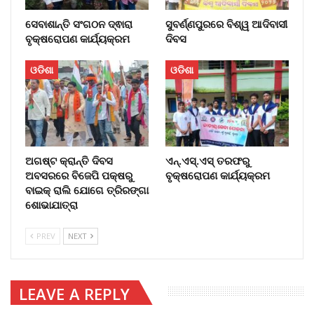
ସେବାଶାନ୍ତି ସଂଗଠନ ଦ୍ଵାରା
ସୁବର୍ଣ୍ଣପୁରରେ ବିଶ୍ୱ ଆଦିବାସୀ
ବୃକ୍ଷରୋପଣ କାର୍ଯ୍ୟକ୍ରମ
ଦିବସ
ଓଡିଶା
ଓଡିଶା
ଅଗଷ୍ଟ କ୍ରାନ୍ତି ଦିବସ
ଏନ୍‌.ଏସ୍.ଏସ୍‌ ତରଫରୁ
ଅବସରରେ ବିଜେପି ପକ୍ଷରୁ
ବୃକ୍ଷରୋପଣ କାର୍ଯ୍ୟକ୍ରମ
ବାଇକ୍ ରାଲି ଯୋଗେ ତ୍ରିରଙ୍ଗା
ଶୋଭାଯାତ୍ରା
PREV
NEXT
LEAVE A REPLY