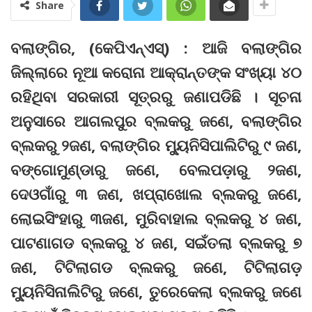
Share
ବଲାଙ୍ଗିର, (କେପିଏନ୍‌ଏସ୍‌) : ଆଜି ବଲାଙ୍ଗିର
ଜିଲ୍ଲାରେ ନୂଆ କରୋନା ଆକ୍ରାନ୍ତଙ୍କ ସଂଖ୍ୟା ୪୦
ରହିଥିବା ସରକାରୀ ସୂତ୍ରରୁ ଜଣାପଡିଛି । ସୂଚନା
ଅନୁସାରେ ଆଗଲପୁର ବ୍ଲକରୁ ଜଣେ, ବଲାଙ୍ଗିର
ବ୍ଲକରୁ ୨ଜଣ, ବଲାଙ୍ଗିର ମ୍ୟୁନିସିପାଲିଟିରୁ ୯ ଜଣ,
ବଙ୍ଗୋମୁଣ୍ଡାରୁ ଜଣେ, ବେଲପଡ଼ାରୁ ୨ଜଣ,
ଦେଓଗାଁରୁ ୩ ଜଣ, ଖପ୍ରାଖୋଲ ବ୍ଲକରୁ ଜଣେ,
ଲୋଇସିଂହାରୁ ୩ଜଣ, ମୁରିବାହାଲ ବ୍ଲକରୁ ୪ ଜଣ,
ପାଟଣାଗଡ ବ୍ଲକରୁ ୪ ଜଣ, ସଇଁତଲା ବ୍ଲକରୁ ୭
ଜଣ, ଟିଟିଲାଗଡ ବ୍ଲକରୁ ଜଣେ, ଟିଟିଲାଗଡ଼
ମ୍ୟୁନିସିନାଲିଟିରୁ ଜଣେ, ତୁରେକେଲା ବ୍ଲକରୁ ଜଣେ