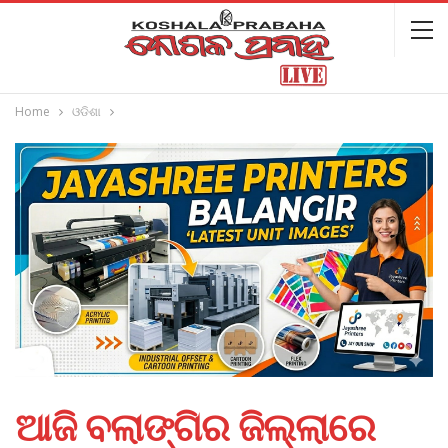
Home
ଓଡିଶା
ଆଜି ବଲାଙ୍ଗିର ଜିଲ୍ଲାରେ