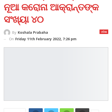
ନୂଆ କରୋନା ଆକ୍ରାନ୍ତଙ୍କ
ସଂଖ୍ୟା ୪୦
ଓଡିଶା
By
Koshala Prabaha
On
Friday 11th February 2022, 7:26 pm