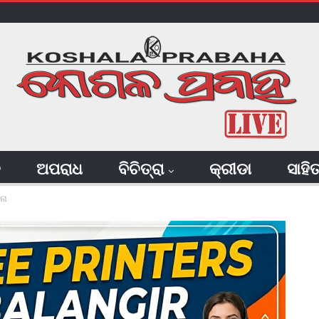
ି
ଅପରାଧ
ବିଚିତ୍ରା
କ୍ରୀଡା
ସାହି
ନା