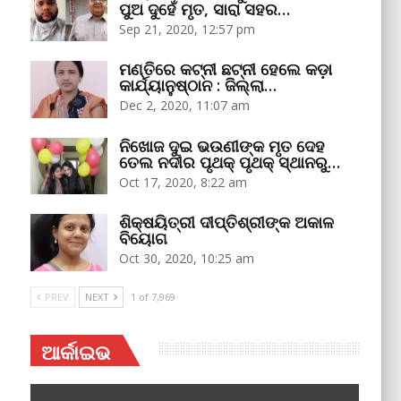
ପୁଅ ଦୁହେଁ ମୃତ, ସାରା ସହର…
Sep 21, 2020, 12:57 pm
ମଣ୍ତିରେ କଟ୍‌ନୀ ଛଟ୍‌ନୀ ହେଲେ କଡ଼ା
କାର୍ଯ୍ୟାନୁଷ୍ଠାନ : ଜିଲ୍ଲା…
Dec 2, 2020, 11:07 am
ନିଖୋଜ ଦୁଇ ଭଉଣୀଙ୍କ ମୃତ ଦେହ
ତେଲ ନଦୀର ପୃଥକ୍‌ ପୃଥକ୍‌ ସ୍ଥାନରୁ…
Oct 17, 2020, 8:22 am
ଶିକ୍ଷୟିତ୍ରୀ ଦୀପ୍ତିଶ୍ରୀଙ୍କ ଅକାଳ
ବିୟୋଗ
Oct 30, 2020, 10:25 am
PREV
NEXT
1 of 7,969
ଆର୍କାଇଭ