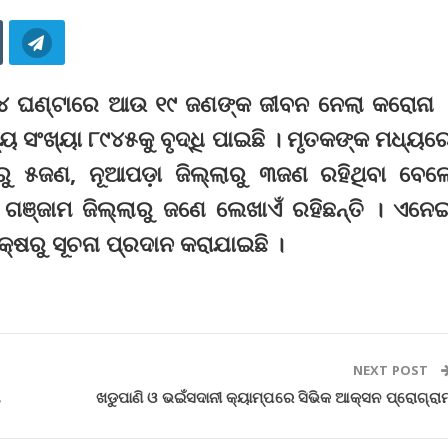
ତ ୨୪ ଘଣ୍ଟାରେ ଆଉ ୧୯ ଜଣଙ୍କ ଜୀବନ ନେଲା କରୋନା 
ୟୁ ସଂଖ୍ୟା ୮୯୪୫କୁ ବୃଦ୍ଧି ପାଇଛି । ମୃତକଙ୍କ ମଧ୍ୟର
ାରୁ ୫ଜଣ, ନୂଆପଡ଼ା ଜିଲ୍ଲାରୁ ୩ଜଣ ରହିଥିବା ବେଳ
, ଗଞ୍ଜାମ ଜିଲ୍ଲାରୁ ଜଣେ ଲେଖାଏଁ ରହିଛନ୍ତି । ଏନେ
କ୍ଷରୁ ସୂଚନା ପ୍ରଦାନ କରାଯାଇଛି ।
NEXT POST
ଗ
ଖଡୁପାଣି ଓ ଭଇଁସଦାନୀ କ୍ୟାମ୍ପରେ ସିଭିକ ଆକ୍ସନ ପ୍ରୋଗ୍ରା