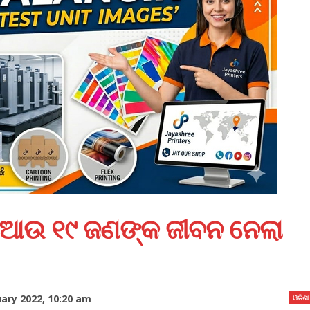
 ଆଉ ୧୯ ଜଣଙ୍କ ଜୀବନ ନେଲା
ary 2022, 10:20 am
ଓଡିଶା