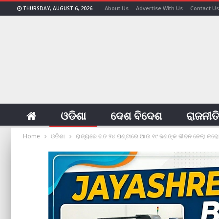
About Us
Advertise With Us
Contact Us
THURSDAY, AUGUST 6, 2026
ଓଡିଶା
ଦେଶ ବିଦେଶ
ରାଜନୀତ
Home
ଓଡିଶା
ରାଜ୍ୟରେ ଗତ ୨୪ ଘଣ୍ଟାରେ ଆଉ ୧୯ ଜଣଙ୍କ ଜୀବନ ନେଲା କରୋ