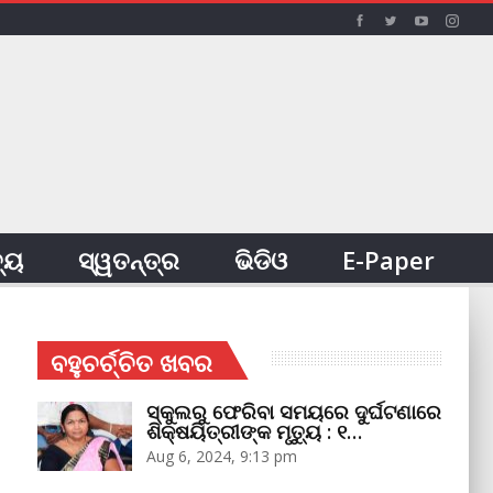
ତ୍ୟ
ସ୍ୱତନ୍ତ୍ର
ଭିଡିଓ
E-Paper
ବହୁଚର୍ଚ୍ଚିତ ଖବର
ସ୍କୁଲରୁ ଫେରିବା ସମୟରେ ଦୁର୍ଘଟଣାରେ
ଶିକ୍ଷୟିତ୍ରୀଙ୍କ ମୃତ୍ୟୁ : ୧…
Aug 6, 2024, 9:13 pm