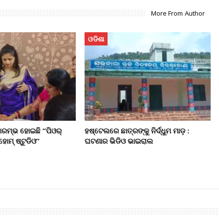
More From Author
ଓଡିଶା
ାରମ୍ଭ ହୋଇଛି “ପିଓର୍
ହଷ୍ଟେଲରେ ଛାତ୍ରଙ୍କୁ ନିର୍ଦ୍ଧୁମ ମାଡ଼ :
ହୋମ୍ ଷ୍ଟୁଡିଓ”
ଘଟଣାର ଭିଡିଓ ଭାଇରାଲ