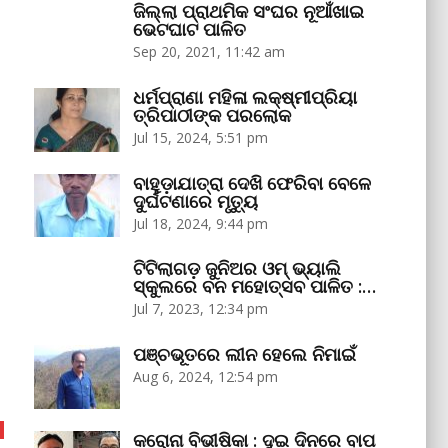
ଜିଲ୍ଲା ପ୍ରାଥମିକ ସଂଘର ନୂଆଁଖାଇ
ଭେଟଘାଟ ପାଳିତ
Sep 20, 2021, 11:42 am
ଧର୍ମପ୍ରାଣା ମହିଳା ଲକ୍ଷ୍ମୀପ୍ରିୟା
ତ୍ରିପାଠୀଙ୍କ ପରଲୋକ
Jul 15, 2024, 5:51 pm
ବାହୁଡ଼ାଯାତ୍ରା ଦେଖି ଫେରିବା ବେଳେ
ଦୁର୍ଘଟଣାରେ ମୃତ୍ୟୁ
Jul 18, 2024, 9:44 pm
ଟିଟିଲାଗଡ଼ ଜୁନିଅର ଓମ୍‌ ଭ୍ୟାଲି
ସ୍କୁଲରେ ବନ ମହୋତ୍ସବ ପାଳିତ :…
Jul 7, 2023, 12:34 pm
ପଞ୍ଚଭୂତରେ ଲୀନ ହେଲେ ନିମାଇଁ
Aug 6, 2024, 12:54 pm
କରୋନା ବିଭୀଷିକା : ଦୁଇ ଦିନରେ ବାପ