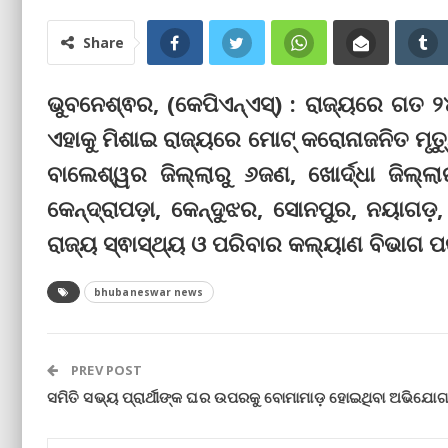
Share
ଭୁବନେଶ୍ଵର, (କେପିଏନ୍‌ଏସ୍‌) : ରାଜ୍ୟରେ ଗ
ଏହାକୁ ମିଶାଇ ରାଜ୍ୟରେ ମୋଟ୍ କରୋନାଜନିତ ମୃତ୍
ବାଲେଶ୍ୱର ଜିଲ୍ଲାରୁ ୬ଜଣ, ଖୋର୍ଦ୍ଧା ଜିଲ୍ଲ
କେନ୍ଦ୍ରାପଡ଼ା, କେନ୍ଦୁଝର, ସୋନପୁର, ନୟାଗଡ଼
ରାଜ୍ୟ ସ୍ଵାସ୍ଥ୍ୟ ଓ ପରିବାର କଲ୍ୟାଣ ବିଭାଗ ପ
bhubaneswar news
PREV POST
ସମିତି ସଭ୍ୟ ପ୍ରାର୍ଥୀଙ୍କ ଘର ଉପରକୁ ବୋମାମାଡ଼ ହୋଇଥିବା ଅଭିଯୋ