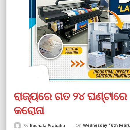
ରାଜ୍ୟରେ ଗତ ୨୪ ଘଣ୍ଟାରେ
କରୋନା
On
Wednesday 16th Febru
By
Koshala Prabaha