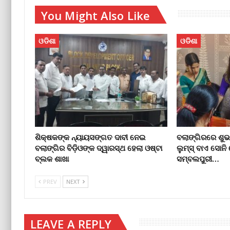
You Might Also Like
ଓଡିଶା
ଓଡିଶା
ଶିକ୍ଷକଙ୍କ ନ୍ୟାୟସଙ୍ଗତ ଦାବୀ ନେଇ
ବଲାଙ୍ଗିରରେ ଶୁଭ
ବଲାଙ୍ଗିର ବିଡ଼ିଓଙ୍କ ଦ୍ୱାରସ୍ଥ ହେଲା ଓଷ୍ଟା
ଲୁମ୍ସ୍ ବାଏ ସୋନି 
ବ୍ଲକ ଶାଖା
ସମ୍ବଲପୁରୀ…
PREV
NEXT
LEAVE A REPLY