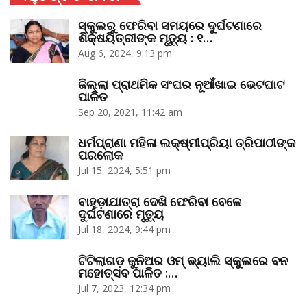
ସ୍କୁଲରୁ ଫେରିବା ସମୟରେ ଦୁର୍ଘଟଣାରେ
ଶିକ୍ଷୟିତ୍ରୀଙ୍କ ମୃତ୍ୟୁ : ୧…
Aug 6, 2024, 9:13 pm
ଜିଲ୍ଲା ପ୍ରାଥମିକ ସଂଘର ନୂଆଁଖାଇ ଭେଟଘାଟ
ପାଳିତ
Sep 20, 2021, 11:42 am
ଧର୍ମପ୍ରାଣା ମହିଳା ଲକ୍ଷ୍ମୀପ୍ରିୟା ତ୍ରିପାଠୀଙ୍କ
ପରଲୋକ
Jul 15, 2024, 5:51 pm
ବାହୁଡ଼ାଯାତ୍ରା ଦେଖି ଫେରିବା ବେଳେ
ଦୁର୍ଘଟଣାରେ ମୃତ୍ୟୁ
Jul 18, 2024, 9:44 pm
ଟିଟିଲାଗଡ଼ ଜୁନିଅର ଓମ୍‌ ଭ୍ୟାଲି ସ୍କୁଲରେ ବନ
ମହୋତ୍ସବ ପାଳିତ :…
Jul 7, 2023, 12:34 pm