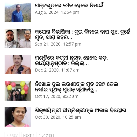
ପଞ୍ଚଭୂତରେ ଲୀନ ହେଲେ ନିମାଇଁ
Aug 6, 2024, 12:54 pm
କରୋନା ବିଭୀଷିକା : ଦୁଇ ଦିନରେ ବାପ ପୁଅ ଦୁହେଁ
ମୃତ, ସାରା ସହର…
Sep 21, 2020, 12:57 pm
ମଣ୍ତିରେ କଟ୍‌ନୀ ଛଟ୍‌ନୀ ହେଲେ କଡ଼ା
କାର୍ଯ୍ୟାନୁଷ୍ଠାନ : ଜିଲ୍ଲା…
Dec 2, 2020, 11:07 am
ନିଖୋଜ ଦୁଇ ଭଉଣୀଙ୍କ ମୃତ ଦେହ ତେଲ
ନଦୀର ପୃଥକ୍‌ ପୃଥକ୍‌ ସ୍ଥାନରୁ…
Oct 17, 2020, 8:22 am
ଶିକ୍ଷୟିତ୍ରୀ ଦୀପ୍ତିଶ୍ରୀଙ୍କ ଅକାଳ ବିୟୋଗ
Oct 30, 2020, 10:25 am
PREV
NEXT
1 of 7,981