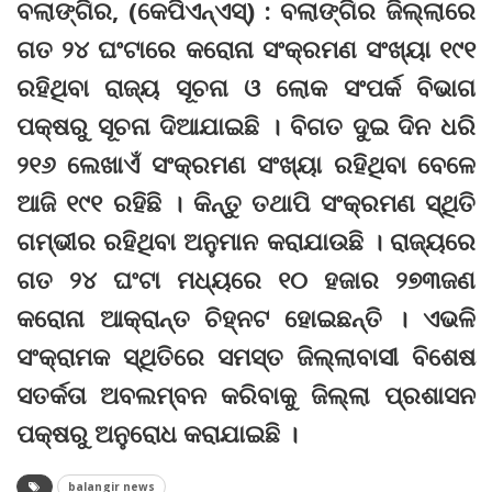
ବଲାଙ୍ଗିର, (କେପିଏନ୍‌ଏସ୍‌) : ବଲାଙ୍ଗିର ଜିଲ୍ଲାରେ
ଗତ ୨୪ ଘଂଟାରେ କରୋନା ସଂକ୍ରମଣ ସଂଖ୍ୟା ୧୯୧
ରହିଥିବା ରାଜ୍ୟ ସୂଚନା ଓ ଲୋକ ସଂପର୍କ ବିଭାଗ
ପକ୍ଷରୁ ସୂଚନା ଦିଆଯାଇଛି । ବିଗତ ଦୁଇ ଦିନ ଧରି
୨୧୬ ଲେଖାଏଁ ସଂକ୍ରମଣ ସଂଖ୍ୟା ରହିଥିବା ବେଳେ
ଆଜି ୧୯୧ ରହିଛି । କିନ୍ତୁ ତଥାପି ସଂକ୍ରମଣ ସ୍ଥିତି
ଗମ୍ଭୀର ରହିଥିବା ଅନୁମାନ କରାଯାଉଛି । ରାଜ୍ୟରେ
ଗତ ୨୪ ଘଂଟା ମଧ୍ୟରେ ୧୦ ହଜାର ୨୭୩ଜଣ
କରୋନା ଆକ୍ରାନ୍ତ ଚିହ୍ନଟ ହୋଇଛନ୍ତି । ଏଭଳି
ସଂକ୍ରାମକ ସ୍ଥିତିରେ ସମସ୍ତ ଜିଲ୍ଲାବାସୀ ବିଶେଷ
ସତର୍କତା ଅବଲମ୍ବନ କରିବାକୁ ଜିଲ୍ଲା ପ୍ରଶାସନ
ପକ୍ଷରୁ ଅନୁରୋଧ କରାଯାଇଛି ।
balangir news