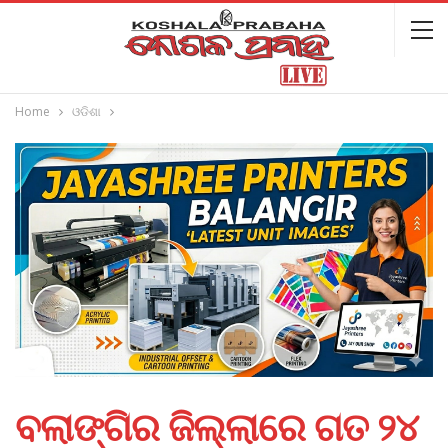
Home
ଓଡିଶା
ବଲାଙ୍ଗିର ଜିଲ୍ଲାରେ ଗତ ୨୪