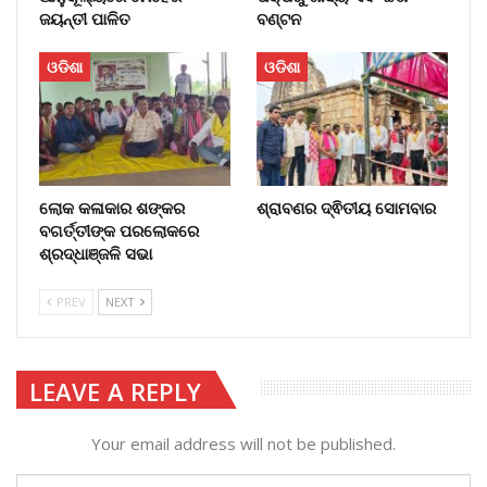
ଜୟନ୍ତୀ ପାଳିତ
ବଣ୍ଟନ
ଓଡିଶା
ଓଡିଶା
ଲୋକ କଳାକାର ଶଙ୍କର
ଶ୍ରାବଣର ଦ୍ଵିତୀୟ ସୋମବାର
ବଗର୍ତ୍ତୀଙ୍କ ପରଲୋକରେ
ଶ୍ରଦ୍ଧାଞ୍ଜଳି ସଭା
PREV
NEXT
LEAVE A REPLY
Your email address will not be published.