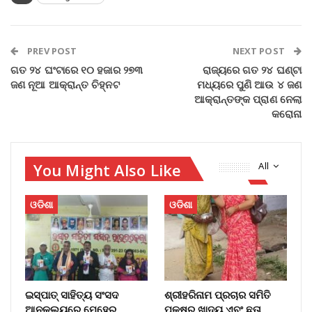
PREV POST
NEXT POST
ଗତ ୨୪ ଘଂଟାରେ ୧୦ ହଜାର ୨୭୩
ରାଜ୍ୟରେ ଗତ ୨୪ ଘଣ୍ଟା
ଜଣ ନୂଆ ଆକ୍ରାନ୍ତ ଚିହ୍ନଟ
ମଧ୍ୟରେ ପୁଣି ଆଉ ୪ ଜଣ
ଆକ୍ରାନ୍ତଙ୍କ ପ୍ରାଣ ନେଲା
କରୋନା
You Might Also Like
All
ଓଡିଶା
ଓଡିଶା
ଇସ୍ପାତ୍ ସାହିତ୍ୟ ସଂସଦ
ଶ୍ରୀହରିନାମ ପ୍ରଚାର ସମିତି
ଆନୁକୂଲ୍ୟରେ ମେହେର
ପକ୍ଷରୁ ଖାଦ୍ୟ ଏବଂ ଛତା