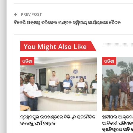
PREV POST
ବିଜେପି ପକ୍ଷରୁ ବରିକେଲ ମଣ୍ତଳ ଦ୍ୱିତୀୟ କାର୍ଯ୍ୟକାରୀ ବୈଠକ
You Might Also Like
ଓଡିଶା
ଓଡିଶା
ବ୍ରହ୍ମପୁର ଉପଖଣ୍ଡରେ ବିଭିନ୍ନ ରାଜନୈତିକ
ହାତୀପଲ ଆକ୍ରମଣ
ଦଳଙ୍କୁ ଫର୍ମ ବଣ୍ଟନ
ଆଦିବାସୀ ପରିବାର
କ୍ଷତିପୂରଣ ଦାବ