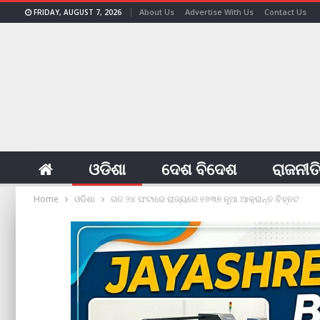
About Us
Advertise With Us
Contact Us
FRIDAY, AUGUST 7, 2026
ଓଡିଶା
ଦେଶ ବିଦେଶ
ରାଜନୀତ
Home
ଓଡିଶା
ଗତ ୨୪ ଘଂଟାରେ ରାଜ୍ୟରେ ୧୬୩୭ ନୂଆ ଆକ୍ରାନ୍ତ ଚିହ୍ନଟ