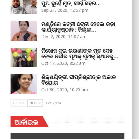
ପୁଅ ଦୁହେଁ ମୃତ, ସାରା ସହର…
Sep 21, 2020, 12:57 pm
ମଣ୍ତିରେ କଟ୍‌ନୀ ଛଟ୍‌ନୀ ହେଲେ କଡ଼ା
କାର୍ଯ୍ୟାନୁଷ୍ଠାନ : ଜିଲ୍ଲା…
Dec 2, 2020, 11:07 am
ନିଖୋଜ ଦୁଇ ଭଉଣୀଙ୍କ ମୃତ ଦେହ
ତେଲ ନଦୀର ପୃଥକ୍‌ ପୃଥକ୍‌ ସ୍ଥାନରୁ…
Oct 17, 2020, 8:22 am
ଶିକ୍ଷୟିତ୍ରୀ ଦୀପ୍ତିଶ୍ରୀଙ୍କ ଅକାଳ
ବିୟୋଗ
Oct 30, 2020, 10:25 am
PREV
NEXT
1 of 7,974
ଆର୍କାଇଭ