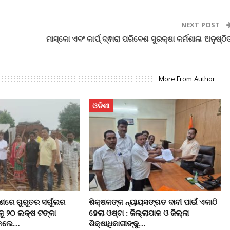
NEXT POST
ମାସ୍କୋ ଏବଂ କାର୍ପ୍ ଦ୍ଵାରା ପରିବେଶ ସୁରକ୍ଷା କର୍ମଶାଳା ଅନୁଷ୍ଠି
More From Author
ଓଡିଶା
ରେ ଗୁରୁତର ସର୍ଗୁଲର
ଶିକ୍ଷକଙ୍କ ନ୍ୟାୟସଙ୍ଗତ ଦାବୀ ପାଇଁ ଏକାଠି
କୁ ୨୦ ଲକ୍ଷ ଟଙ୍କା
ହେଲା ଓଷ୍ଟା : ଜିଲ୍ଲାପାଳ ଓ ଜିଲ୍ଲା
ି କଲେ…
ଶିକ୍ଷାଧିକାରୀଙ୍କୁ…