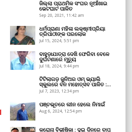
ଜିଲ୍ଲା ପ୍ରାଥମିକ ସଂଘର ନୂଆଁଖାଇ
ଭେଟଘାଟ ପାଳିତ
Sep 20, 2021, 11:42 am
ଧର୍ମପ୍ରାଣା ମହିଳା ଲକ୍ଷ୍ମୀପ୍ରିୟା
ତ୍ରିପାଠୀଙ୍କ ପରଲୋକ
Jul 15, 2024, 5:51 pm
ବାହୁଡ଼ାଯାତ୍ରା ଦେଖି ଫେରିବା ବେଳେ
ଦୁର୍ଘଟଣାରେ ମୃତ୍ୟୁ
Jul 18, 2024, 9:44 pm
ଟିଟିଲାଗଡ଼ ଜୁନିଅର ଓମ୍‌ ଭ୍ୟାଲି
ସ୍କୁଲରେ ବନ ମହୋତ୍ସବ ପାଳିତ :…
Jul 7, 2023, 12:34 pm
ପଞ୍ଚଭୂତରେ ଲୀନ ହେଲେ ନିମାଇଁ
Aug 6, 2024, 12:54 pm
କରୋନା ବିଭୀଷିକା : ଦୁଇ ଦିନରେ ବାପ