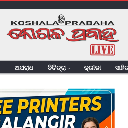
ି
ଅପରାଧ
ବିଚିତ୍ରା
କ୍ରୀଡା
ସାହି