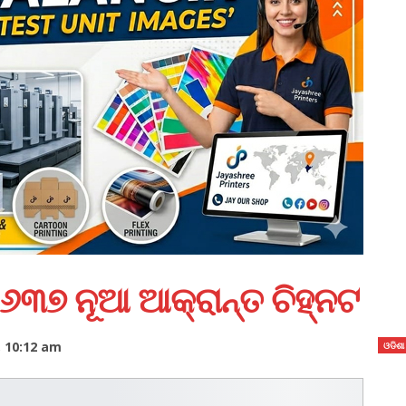
୬୩୭ ନୂଆ ଆକ୍ରାନ୍ତ ଚିହ୍ନଟ
, 10:12 am
ଓଡିଶା