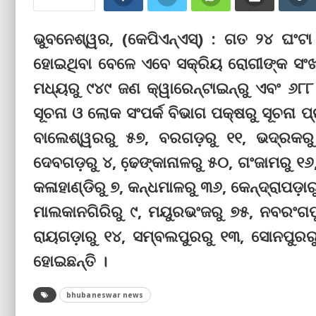
ଭୁବନେଶ୍ୱର, (କେପିଏନ୍‌ଏସ୍‌) : ଗତ ୨୪ ଘଂ
ହୋଇଥିବା ବେଳେ ଏବେ ସକ୍ରିୟ ରୋଗୀଙ୍କ ସଂଖ୍ୟ
ମଧ୍ୟରୁ ୯୪୯ ଜଣ କ୍ୱାରେନ୍‌ଟାଇନ୍‌ରୁ ଏବଂ ୬
ସୂଚନା ଓ ଲୋକ ସଂପର୍କ ବିଭାଗ ପକ୍ଷରୁ ସୂଚନା ପ
ବାଲେଶ୍ୱରରୁ ୫୭, ବରଗଡ଼ରୁ ୧୧, ଭଦ୍ରକରୁ
ଦେବଗଡ଼ରୁ ୪, ଢେ଼ଙ୍କାନାଳରୁ ୫୦, ଗଂଜାମରୁ ୧୬,
କଳାହାଣ୍ଡିରୁ ୭, କନ୍ଧମାଳରୁ ୩୬, କେନ୍ଦ୍ରାପଡ଼ା
ମାଲକାନଗିରିରୁ ୯, ମୟୁରଭଂଜରୁ ୭୫, ନବରଂଗପୁର
ରାୟଗଡ଼ାରୁ ୧୪, ସମ୍ବଲପୁରରୁ ୧୩, ସୋନପୁରରୁ 
ହୋଇଛନ୍ତି ।
bhubaneswar news