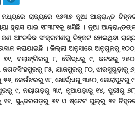
ଟା ମଧ୍ୟରେ ରାଜ୍ୟରେ ୧୬୩୭ ନୂଆ ଆକ୍ରାନ୍ତ ଚିହ୍ନ
ା ହ୍ରାସ ପାଇ ୧୮୩୮୧କୁ ଖସିଛି । ନୂଆ ଆକ୍ରାନ୍ତଙ୍
୮୮ ଜଣ ଆଂଚଳିକ ସଂକ୍ରମଣରୁ ଚିହ୍ନଟ ହୋଇଥିବା ରାଜ୍
୍ରଦାନ କରାଯାଇଛି । ଜିଲ୍ଲା ଅନୁସାରେ ଅନୁଗୁଳରୁ ୧୦୦
 ୭୧, ବଲାଙ୍ଗିରରୁ ୮, ବୌଦ୍ଧରୁ ୯, କଟକରୁ ୨୫୦
 ଜଗତସିଂହପୁରରୁ ୮୫, ଯାଜପୁରରୁ ୮୦, ଝାରସୁଗୁଡ଼ାରୁ ୬
ରୁ ୭୬, କେଉଁଝରରୁ ୧୮, ଖୋର୍ଦ୍ଧାରୁ ୩୫୦, କୋରାପୁଟରୁ ୯
ରୁ ୯, ନୟାଗଡ଼ରୁ ୩୯, ନୂଆପଡ଼ାରୁ ୧୪, ପୁରୀରୁ ୭୮
୧୧, ସୁନ୍ଦରଗଡ଼ରୁ ୬୧ ଓ ଷ୍ଟେଟ ପୁଲ୍‌ରୁ ୭୧ ଚିହ୍ନ