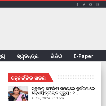
ତ୍ୟ
ସ୍ୱତନ୍ତ୍ର
ଭିଡିଓ
E-Paper
ବହୁଚର୍ଚ୍ଚିତ ଖବର
ସ୍କୁଲରୁ ଫେରିବା ସମୟରେ ଦୁର୍ଘଟଣାରେ
ଶିକ୍ଷୟିତ୍ରୀଙ୍କ ମୃତ୍ୟୁ : ୧…
Aug 6, 2024, 9:13 pm