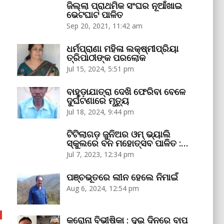
ଜିଲ୍ଲା ପ୍ରାଥମିକ ସଂଘର ନୂଆଁଖାଇ
ଭେଟଘାଟ ପାଳିତ
Sep 20, 2021, 11:42 am
ଧର୍ମପ୍ରାଣା ମହିଳା ଲକ୍ଷ୍ମୀପ୍ରିୟା
ତ୍ରିପାଠୀଙ୍କ ପରଲୋକ
Jul 15, 2024, 5:51 pm
ବାହୁଡ଼ାଯାତ୍ରା ଦେଖି ଫେରିବା ବେଳେ
ଦୁର୍ଘଟଣାରେ ମୃତ୍ୟୁ
Jul 18, 2024, 9:44 pm
ଟିଟିଲାଗଡ଼ ଜୁନିଅର ଓମ୍‌ ଭ୍ୟାଲି
ସ୍କୁଲରେ ବନ ମହୋତ୍ସବ ପାଳିତ :…
Jul 7, 2023, 12:34 pm
ପଞ୍ଚଭୂତରେ ଲୀନ ହେଲେ ନିମାଇଁ
Aug 6, 2024, 12:54 pm
କରୋନା ବିଭୀଷିକା : ଦୁଇ ଦିନରେ ବାପ