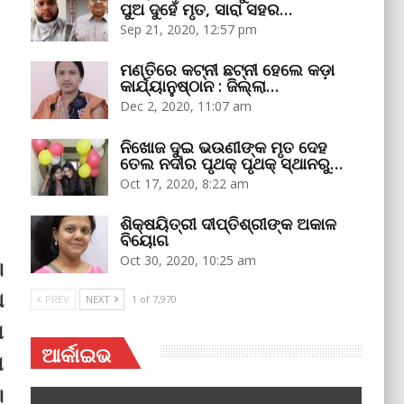
ପୁଅ ଦୁହେଁ ମୃତ, ସାରା ସହର…
Sep 21, 2020, 12:57 pm
ମଣ୍ତିରେ କଟ୍‌ନୀ ଛଟ୍‌ନୀ ହେଲେ କଡ଼ା
କାର୍ଯ୍ୟାନୁଷ୍ଠାନ : ଜିଲ୍ଲା…
Dec 2, 2020, 11:07 am
ନିଖୋଜ ଦୁଇ ଭଉଣୀଙ୍କ ମୃତ ଦେହ
ତେଲ ନଦୀର ପୃଥକ୍‌ ପୃଥକ୍‌ ସ୍ଥାନରୁ…
Oct 17, 2020, 8:22 am
ଶିକ୍ଷୟିତ୍ରୀ ଦୀପ୍ତିଶ୍ରୀଙ୍କ ଅକାଳ
ବିୟୋଗ
Oct 30, 2020, 10:25 am
।
ଥ
PREV
NEXT
1 of 7,970
ା
ଆର୍କାଇଭ
ଣ
।