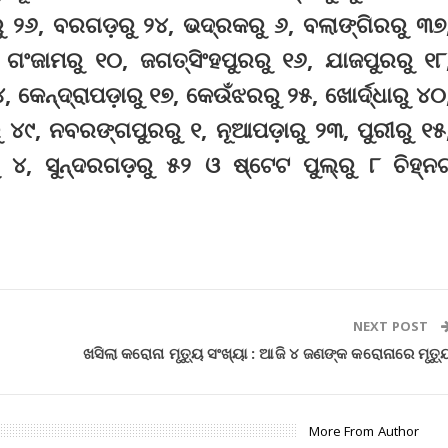
ୁ ୨୬, ବରଗଡ଼ରୁ ୨୪, ଭଦ୍ରକରୁ ୬, ବଲାଙ୍ଗିରରୁ ୩୭
ଗଂଜାମରୁ ୧୦, ଜଗତ୍‌ସିଂହପୁରରୁ ୧୬, ଯାଜପୁରରୁ ୧୮
୪, କେନ୍ଦ୍ରାପଡ଼ାରୁ ୧୭, କେଉଁଝରରୁ ୨୫, ଖୋର୍ଦ୍ଧାରୁ ୪୦
 ୪୯, ନବରଙ୍ଗପୁରରୁ ୧, ନୂଆପଡ଼ାରୁ ୨୩, ପୁରୀରୁ ୧୫
୪, ସୁନ୍ଦରଗଡ଼ରୁ ୫୨ ଓ ଷ୍ଟେଟ ପୁଲ୍‌ରୁ ୮ ଚିହ୍ନ
NEXT POST
ଖସିଲା କରୋନା ମୃତ୍ୟୁ ସଂଖ୍ୟା : ଆଜି ୪ ଜଣଙ୍କ କରୋନାରେ ମୃତ୍ୟ
More From Author