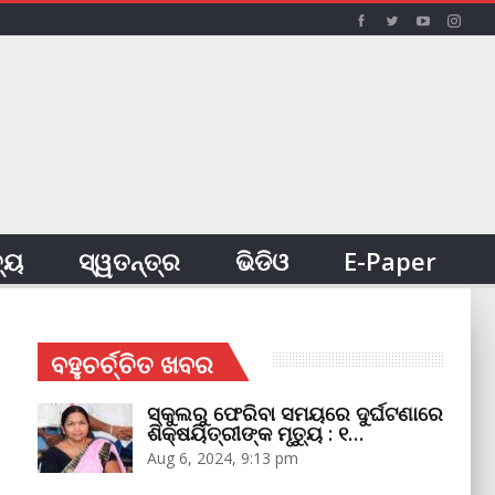
ତ୍ୟ
ସ୍ୱତନ୍ତ୍ର
ଭିଡିଓ
E-Paper
ବହୁଚର୍ଚ୍ଚିତ ଖବର
ସ୍କୁଲରୁ ଫେରିବା ସମୟରେ ଦୁର୍ଘଟଣାରେ
ଶିକ୍ଷୟିତ୍ରୀଙ୍କ ମୃତ୍ୟୁ : ୧…
Aug 6, 2024, 9:13 pm