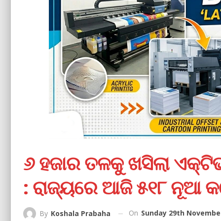
୬ ହଜାର ତଳକୁ ଖସିଲା ଏକ୍‌ଟି
: ରାଜ୍ୟରେ ଆଜି ୫୧୮ ନୂଆ କ
On
Sunday 29th November
By
Koshala Prabaha