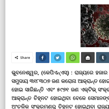
Share
ଭୁବନେଶ୍ୱର, (କେପିଏନ୍‌ଏସ୍‌) : ରାଜ୍ୟରେ ହଜାର 
ସମୁଦାୟ ୩୧୮୩୦୭ ଜଣ କରୋନା ଆକ୍ରାନ୍ତ ହୋଇ
ହୋଇ ସାରିଛନ୍ତି ଏବଂ ୫୯୭୧ ଜଣ ଏକ୍‌ଟିଭ୍‌ ସଂକ
ଆକ୍ରାନ୍ତ ଚିହ୍ନଟ ହୋଇଥିବା ବେଳେ ସେମାନଙ୍କ
ଅଂଚଳିକ ସଂକ୍ରମଣରୁ ଚିହ୍ନଟ ହୋଇଥିବା ରାଜ୍ୟ 