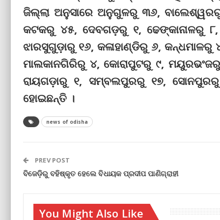
ଜିଲ୍ଲା ଅନୁସାରେ ଅନୁଗୁଳରୁ ୩୬, ବାଲେଶ୍ୱରର
କଟକରୁ ୪୫, ଦେବଗଡ଼ରୁ ୧, ଢେଙ୍କାନାଳରୁ ୮, 
ଝାରସୁଗୁଡ଼ାରୁ ୧୬, କଳାହାଣ୍ଡିରୁ ୬, କନ୍ଧମାଳରୁ 
ମାଲକାନଗିରିରୁ ୪, କୋରାପୁଟରୁ ୯, ମୟୁରଭଂଜରୁ
ରାୟଗଡ଼ାରୁ ୧, ସମ୍ବଲପୁରରୁ ୧୭, ସୋନପୁରରୁ 
ହୋଇଛନ୍ତି ।
news of odisha
PREV POST
ବିଜେଡ଼ିରୁ ବହିଷ୍କୃତ ହେଲେ ବିଧାୟକ ପ୍ରଦୀପ ପାଣିଗ୍ରାହୀ
You Might Also Like