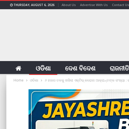
About Us
Advertise With Us
Contact Us
THURSDAY, AUGUST 6, 2026
ଓଡିଶା
ଦେଶ ବିଦେଶ
ରାଜନୀତ
Home
ଓଡିଶା
୬ ହଜାର ତଳକୁ ଖସିଲା ଏକ୍‌ଟିଭ୍‌ କରୋନା ଆକ୍ରାନ୍ତଙ୍କ ସଂଖ୍ୟା 