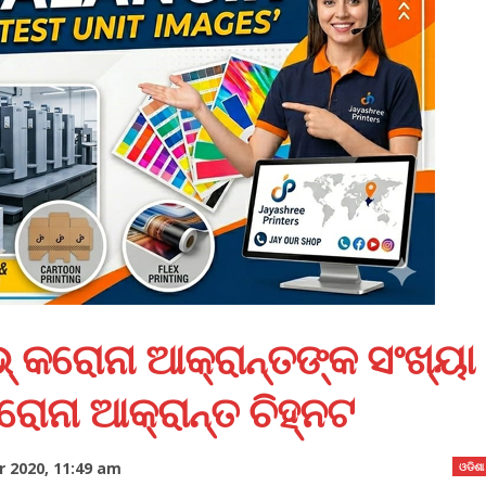
ଭ୍‌ କରୋନା ଆକ୍ରାନ୍ତଙ୍କ ସଂଖ୍ୟା
ରୋନା ଆକ୍ରାନ୍ତ ଚିହ୍ନଟ
 2020, 11:49 am
ଓଡିଶା