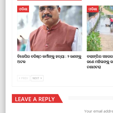
ଓଡିଶା
ଓଡିଶା
ବିଜେପିର ବରିଷ୍ଠ କର୍ମୀଙ୍କୁ ହତ୍ୟା : ୨ ଜଣଙ୍କୁ
ବଲାଙ୍ଗିର ସହରର
ଅଟକ
ଜଣେ ମହିଳାଙ୍କୁ ଜ
ଟଣାଓଟରା
PREV
NEXT
LEAVE A REPLY
Your email addre