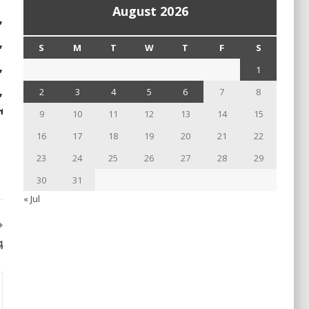
August 2026
,
,
S
M
T
W
T
F
S
,
1
,
2
3
4
5
6
7
8
ଟ
9
10
11
12
13
14
15
16
17
18
19
20
21
22
23
24
25
26
27
28
29
30
31
« Jul
ୁ