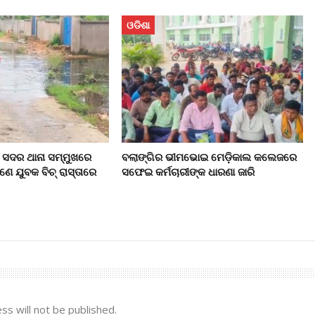
ଓଡିଶା
 ସଦର ଥାନା ସମ୍ମୁଖରେ
ବଲାଙ୍ଗିର ଭୀମଭୋଇ ମେଡ଼ିକାଲ କଲେଜରେ
ଣେ ଯୁବକ ବିଚ୍‌ ରାସ୍ତାରେ
ସଫେଇ କର୍ମଚାରୀଙ୍କ ଧାରଣା ଜାରି
ss will not be published.