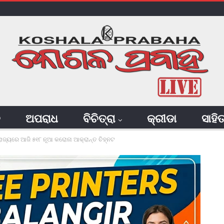
ି
ଅପରାଧ
ବିଚିତ୍ରା
କ୍ରୀଡା
ସାହି
: ରାଜ୍ୟରେ ଆଜି ୫୧୮ ନୂଆ କରୋନା ଆକ୍ରାନ୍ତ ଚିହ୍ନଟ