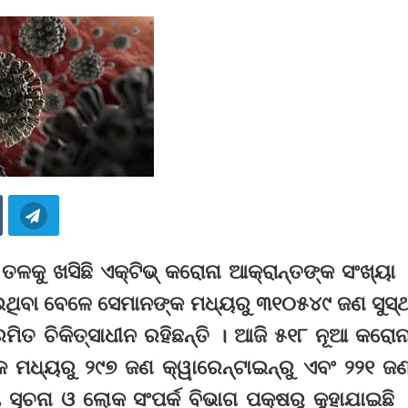
ତଳକୁ ଖସିଛି ଏକ୍‌ଟିଭ୍‌ କରୋନା ଆକ୍ରାନ୍ତଙ୍କ ସଂଖ୍ୟା 
ଥିବା ବେଳେ ସେମାନଙ୍କ ମଧ୍ୟରୁ ୩୧୦୫୪୯ ଜଣ ସୁସ୍
୍ରମିତ ଚିକିତ୍ସାଧୀନ ରହିଛନ୍ତି । ଆଜି ୫୧୮ ନୂଆ କରୋନ
 ମଧ୍ୟରୁ ୨୯୭ ଜଣ କ୍ୱାରେନ୍‌ଟାଇନ୍‌ରୁ ଏବଂ ୨୨୧ ଜ
ସୂଚନା ଓ ଲୋକ ସଂପର୍କ ବିଭାଗ ପକ୍ଷରୁ କୁହାଯାଇଛି 