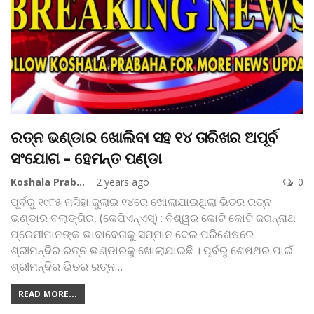
ରତ୍ନ ଭଣ୍ଡାର ଖୋଲିବା ସହ ୧୪ ତାରିଖର ଅପୂର୍ବ
ସଂଯୋଗ – ହେମନ୍ତ ପଣ୍ଡା
Koshala Prabaha
2 years ago
0
ପୂର୍ବରୁ ୧୯୮୫ ମସିହା ଜୁଲାଇ ୧୪ରେ ଖୋଲାଯାଇଥିଲା ଭିତର ରତ୍ନ
ଭଣ୍ଡାର
ବଲାଙ୍ଗିର, (କେପିଏନ୍‌ଏସ୍‌) : ବିଶ୍ୱର କୋଟି କୋଟି ଜଗନ୍ନାଥ
ପ୍ରେମୀମାନଙ୍କ ଭାବାବେଗକୁ ସମ୍ମାନ ଦେଇ ପରିଶେଷରେ
ଶ୍ରୀମନ୍ଦିର ରତ୍ନ ଭଣ୍ଡାରକୁ ଖୋଲାଯାଇଛି । ପୂର୍ବରୁ ଶେଷଥର ପାଇଁ
ଶ୍ରୀମନ୍ଦିର ଭିତର ରତ୍ନ
…
READ MORE...