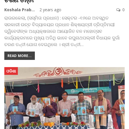
Koshala Prabaha
2 years ago
0
ରାଉରକେଲା, (ସସ୍ମିତା ପ୍ରଧାନ) : ସେକ୍ଟର -୧୬ରେ ଅବସ୍ଥିତ
ସରକାରୀ ଉଚ୍ଚ ବିଦ୍ୟାଳୟର ପ୍ରଧାନ ଶିକ୍ଷୟତ୍ରୀ ତ୍ରିପ୍ତିମୟୀ
ଦ୍ୱିବେଦୀଙ୍କ ଅଧ୍ୟକ୍ଷତାରେ ଆୟୋଜିତ ବନ ମହୋତ୍ସବ
କାର୍ଯ୍ୟକ୍ରମରେ ମୁଖ୍ୟ ଅତିଥି ଭାବେ ରଘୁନାଥପଲ୍ଲୀ ବିଧାୟକ ଦୁର୍ଗା
ଚରଣ ତନ୍ତୀ ଯୋଗ ଦେଇଥିଲେ । ଶ୍ରୀ ତନ୍ତୀ
…
READ MORE...
ଓଡିଶା