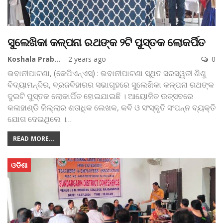
ସୁଲେଖିକା କଳ୍ପନା ରଥଙ୍କ ୨ଟି ପୁସ୍ତକ ଲୋକର୍ପିତ
Koshala Prabaha
2 years ago
0
ଭବାନୀପାଟଣା, (କେପିଏନ୍‌ଏସ୍‌) : ଭବାନୀପାଟଣା ସ୍ଥିତ ସରସ୍ୱତୀ ଶିଶୁ
ବିଦ୍ୟାମନ୍ଦିର, ବ୍ରଜବିହାରର ସଭାଗୃହରେ ସୁଲେଖିକା କଳ୍ପନା ରଥଙ୍କ
ଦୁଇଟି ପୁସ୍ତକ ଲୋକାର୍ପିତ ହୋଇଯାଇଛି । ଆୟୋଜିତ ଉତ୍ସବରେ
କଳାହାଣ୍ଡି ଜିଲ୍ଲାର ଶତାଧିକ ଲେଖକ, କବି ଓ ସଂସ୍କୃତି ସଂପନ୍ନ ବ୍ୟକ୍ତି
ଯୋଗ ଦେଇଥିଲେ ।
…
READ MORE...
ଓଡିଶା