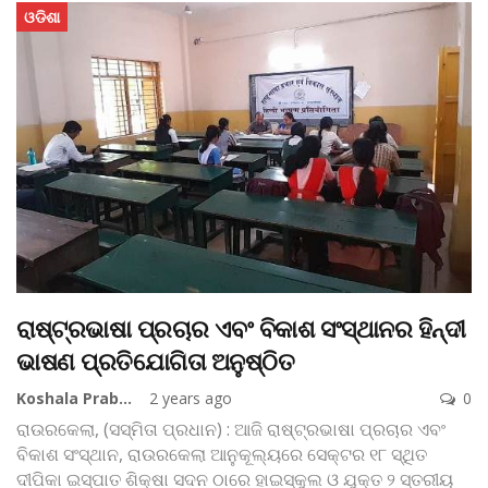
ଓଡିଶା
ରାଷ୍ଟ୍ରଭାଷା ପ୍ରଚାର ଏବଂ ବିକାଶ ସଂସ୍ଥାନର ହିନ୍ଦୀ
ଭାଷଣ ପ୍ରତିଯୋଗିତା ଅନୁଷ୍ଠିତ
Koshala Prabaha
2 years ago
0
ରାଉରକେଲା, (ସସ୍ମିତା ପ୍ରଧାନ) : ଆଜି ରାଷ୍ଟ୍ରଭାଷା ପ୍ରଚାର ଏବଂ
ବିକାଶ ସଂସ୍ଥାନ, ରାଉରକେଲା ଆନୁକୂଲ୍ୟରେ ସେକ୍ଟର ୧୮ ସ୍ଥିତ
ଦୀପିକା ଇସ୍ପାତ ଶିକ୍ଷା ସଦନ ଠାରେ ହାଇସ୍କୁଲ ଓ ଯୁକ୍ତ ୨ ସ୍ତରୀୟ