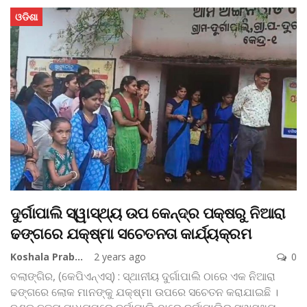
ଓଡିଶା
ଦୁର୍ଗାପାଲି ସ୍ୱାସ୍ଥ୍ୟ ଉପ କେନ୍ଦ୍ର ପକ୍ଷରୁ ନିଆରା
ଢଙ୍ଗରେ ଯକ୍ଷ୍ମା ସଚେତନତା କାର୍ଯ୍ୟକ୍ରମ
Koshala Prabaha
2 years ago
0
ବଲାଙ୍ଗିର, (କେପିଏନ୍‌ଏସ୍‌) : ସ୍ଥାନୀୟ ଦୁର୍ଗାପାଲି ଠାରେ ଏକ ନିଆରା
ଢଙ୍ଗରେ ଲୋକ ମାନଙ୍କୁ ଯକ୍ଷ୍ମା ଉପରେ ସଚେତନ କରାଯାଇଛି ।