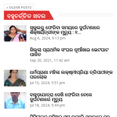
OLDER POSTS
ବହୁଚର୍ଚ୍ଚିତ ଖବର
ସ୍କୁଲରୁ ଫେରିବା ସମୟରେ ଦୁର୍ଘଟଣାରେ
ଶିକ୍ଷୟିତ୍ରୀଙ୍କ ମୃତ୍ୟୁ : ୧…
Aug 6, 2024, 9:13 pm
ଜିଲ୍ଲା ପ୍ରାଥମିକ ସଂଘର ନୂଆଁଖାଇ ଭେଟଘାଟ
ପାଳିତ
Sep 20, 2021, 11:42 am
ଧର୍ମପ୍ରାଣା ମହିଳା ଲକ୍ଷ୍ମୀପ୍ରିୟା ତ୍ରିପାଠୀଙ୍କ
ପରଲୋକ
Jul 15, 2024, 5:51 pm
ବାହୁଡ଼ାଯାତ୍ରା ଦେଖି ଫେରିବା ବେଳେ
ଦୁର୍ଘଟଣାରେ ମୃତ୍ୟୁ
Jul 18, 2024, 9:44 pm
ଟିଟିଲାଗଡ଼ ଜୁନିଅର ଓମ୍‌ ଭ୍ୟାଲି ସ୍କୁଲରେ ବନ