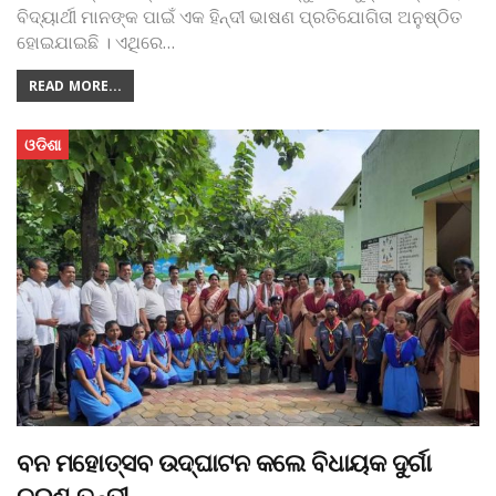
ବିଦ୍ୟାର୍ଥୀ ମାନଙ୍କ ପାଇଁ ଏକ ହିନ୍ଦୀ ଭାଷଣ ପ୍ରତିଯୋଗିତା ଅନୁଷ୍ଠିତ
ହୋଇଯାଇଛି । ଏଥିରେ
…
READ MORE...
ଓଡିଶା
ବନ ମହୋତ୍ସବ ଉଦ୍‌ଘାଟନ କଲେ ବିଧାୟକ ଦୁର୍ଗା
ଚରଣ ତନ୍ତୀ