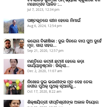
ମହୋତ୍ସବ ପାଳିତ :…
Jul 7, 2023, 12:34 pm
ପଞ୍ଚଭୂତରେ ଲୀନ ହେଲେ ନିମାଇଁ
Aug 6, 2024, 12:54 pm
କରୋନା ବିଭୀଷିକା : ଦୁଇ ଦିନରେ ବାପ ପୁଅ ଦୁହେଁ
ମୃତ, ସାରା ସହର…
Sep 21, 2020, 12:57 pm
ମଣ୍ତିରେ କଟ୍‌ନୀ ଛଟ୍‌ନୀ ହେଲେ କଡ଼ା
କାର୍ଯ୍ୟାନୁଷ୍ଠାନ : ଜିଲ୍ଲା…
Dec 2, 2020, 11:07 am
ନିଖୋଜ ଦୁଇ ଭଉଣୀଙ୍କ ମୃତ ଦେହ ତେଲ
ନଦୀର ପୃଥକ୍‌ ପୃଥକ୍‌ ସ୍ଥାନରୁ…
Oct 17, 2020, 8:22 am
ଶିକ୍ଷୟିତ୍ରୀ ଦୀପ୍ତିଶ୍ରୀଙ୍କ ଅକାଳ ବିୟୋଗ