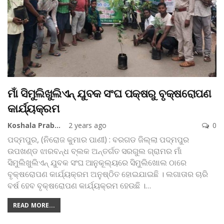
ମାଁ ସିମୁଲିଖୁଲିଏନ୍‌ ଯୁବକ ସଂଘ ପକ୍ଷରୁ ବୃକ୍ଷରୋପଣ
କାର୍ଯ୍ୟକ୍ରମ
Koshala Prabaha
2 years ago
0
ପଦ୍ମପୁର, (ନିରୋଜ କୁମାର ପାଣୀ) : ବରଗଡ ଜିଲ୍ଲା ପଦ୍ମପୁର
ଉପଖଣ୍ଡ ଝାରବନ୍ଧ ବ୍ଲକ ଅନ୍ତର୍ଗତ ସରଗୁଲ ଗ୍ରାମର ମାଁ
ସିମୁଲିଖୁଲିଏନ୍‌ ଯୁବକ ସଂଘ ଆନୁକୂଲ୍ୟରେ ସିମୁଲିଖୋଲ ଠାରେ
ବୃକ୍ଷରୋପଣ କାର୍ଯ୍ୟକ୍ରମ ଅନୁଷ୍ଠିତ ହୋଇଯାଇଛି । ଲଗାତାର ଚାରି
ବର୍ଷ ହେବ ବୃକ୍ଷରୋପଣ କାର୍ଯ୍ୟକ୍ରମ ହେଉଛି ।
…
READ MORE...