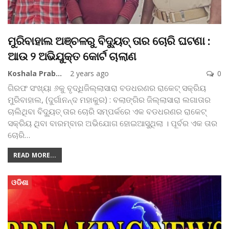
ମୁରିବାହାଲ ଅଞ୍ଚଳରୁ ବିଦ୍ୟୁତ୍ ତାର ଚୋରି ଘଟଣା :
ଆଉ ୨ ଅଭିଯୁକ୍ତ କୋର୍ଟ ଚାଲାଣ
Koshala Prabaha
2 years ago
0
ଗିରଫ ସଂଖ୍ୟା ୬କୁ ବୃଦ୍ଧିଜିଲ୍ଲାସାରା ବଡଧରଣର ରାକେଟ୍‌ ସକ୍ରିୟ
ମୁରିବାହାଲ, (ଦୁର୍ଗାନନ୍ଦ ମହାକୁର) : ବଲାଙ୍ଗିର ଜିଲ୍ଲାସାରା ଲଗାତାର
ଚାଲିଥିବା ବିଦ୍ୟୁତ୍‌ ତାର ଚୋରି ସମ୍ପର୍କରେ ଏକ ବଡଧରଣର ରାକେଟ୍‌
ସକ୍ରିୟ ଥିବା ବାରମ୍ବାର ଅଭିଯୋଗ ହୋଇଆସୁଥିଲା । ପୂର୍ବର ଏକ ତାର
ଚୋରି
…
READ MORE...
ଓଡିଶା