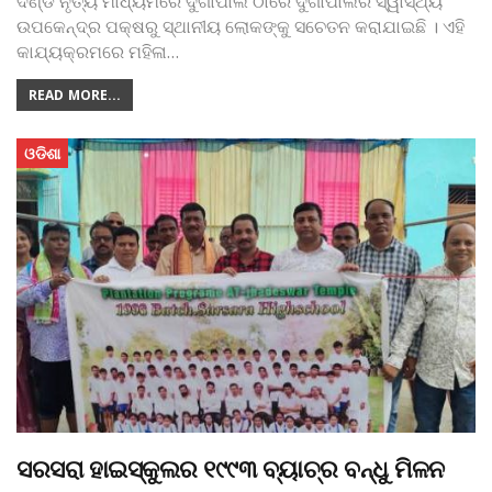
ଦଣ୍ଡ ନୃତ୍ୟ ମାଧ୍ୟମରେ ଦୁର୍ଗାପାଲି ଠାରେ ଦୁର୍ଗାପାଲିର ସ୍ୱାସ୍ଥ୍ୟ
ଉପକେନ୍ଦ୍ର ପକ୍ଷରୁ ସ୍ଥାନୀୟ ଲୋକଙ୍କୁ ସଚେତନ କରାଯାଇଛି । ଏହି
କାଯ୍ୟକ୍ରମରେ ମହିଳା
…
READ MORE...
ଓଡିଶା
ସରସରା ହାଇସ୍କୁଲର ୧୯୯୩ ବ୍ୟାଚ୍‌ର ବନ୍ଧୁ ମିଳନ