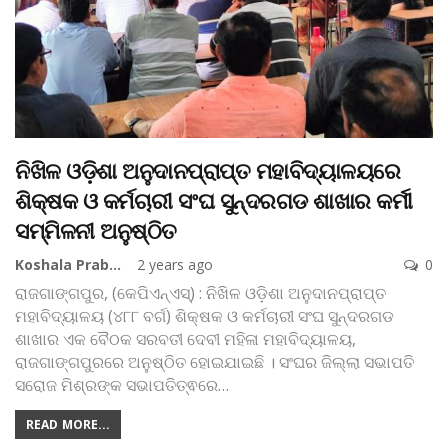
ନିଖିଳ ଓଡ଼ିଶା ଅନୁଦାନପ୍ରାପ୍ତ ମହାବିଦ୍ୟାଳୟରେ
ଶିକ୍ଷକ ଓ କର୍ମଚାରୀ ସଂଘ ସୁନ୍ଦରଗଡ ଶାଖାର କର୍ମୀ
ସମ୍ମିଳନୀ ଅନୁଷ୍ଠିତ
Koshala Prabaha
2 years ago
0
ରାଜଗାଙ୍ଗପୁର, (କେପିଏନ୍‌ଏସ୍‌) : ନିଖିଳ ଓଡ଼ିଶା ଅନୁଦାନପ୍ରାପ୍ତ
ମହାବିଦ୍ୟାଳୟ (୪୮୮ ବର୍ଗ) ଶିକ୍ଷକ ଓ କର୍ମଚାରୀ ସଂଘ ସୁନ୍ଦରଗଡ
ଶାଖାର ଏକ ବୈଠକ ସରବତୀ ଦେବୀ ମହିଳା ମହାବିଦ୍ୟାଳୟ,
ରାଜଗାଙ୍ଗପୁରରେ ଅନୁଷ୍ଠିତ ହୋଇଯାଇଛି । ସଂଘର ଜିଲ୍ଲା ସଭାପତି
ସରୋଜ ମିଶ୍ରଙ୍କ ସଭାପତିତ୍ଵରେ
…
READ MORE...