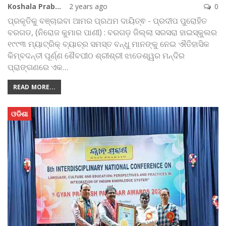
Koshala Prabaha
2 years ago
0
ପ୍ରକୃତିକୁ ବଞ୍ଚାଇବା ଆମର ପ୍ରଥମ ଦାୟିତ୍ଵ - ପ୍ରଦୀପ ପୁରୋହିତ
ବରଗଡ, (ନିରୋଜ କୁମାର ପାଣୀ) : ବରଗଡ଼ ଜିଲ୍ଲା ସରସରା ହାଇସ୍କୁଲର
୧୯୯୩ ମ୍ୟାଟ୍ରିକ୍‌ ବ୍ୟାଚ୍‌ର ସମସ୍ତ ବନ୍ଧୁ ମାନଙ୍କୁ ନେଇ ଐତିହାସିକ
କିମ୍ବଦନ୍ତୀ ପୂର୍ଣ୍ଣ ଶୈବପୀଠ ଶ୍ରୀଶ୍ରୀ ଝାଡେଶ୍ୱର ମନ୍ଦିର
ପ୍ରାଙ୍ଗଣରେ ଏକ
…
READ MORE...
ଓଡିଶା