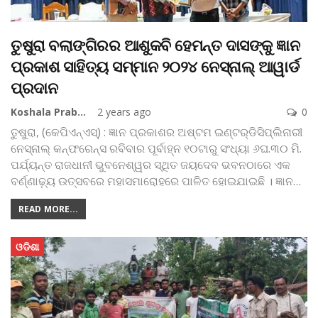
ତୁଷୁରା ବଲାଙ୍ଗିରର ଆଶୁକବି ହେମନ୍ତ ଦାସଙ୍କୁ ଜ୍ଞାନ
ପ୍ରକାଶ ସାହିତ୍ୟ ସମ୍ମାନ ୨୦୨୪ ନେସ୍‌ନାଲ୍‌ ଆୱାର୍ଡ
ପ୍ରଦାନ
Koshala Prabaha
2 years ago
0
ତୁଷୁରା, (କେପିଏନ୍‌ଏସ୍‌) : ଜ୍ଞାନ ପ୍ରକାଶର ଅଷ୍ଟମ ଇଣ୍ଟର୍‌ଡିସିପ୍ଲିନାରୀ
ନେସ୍‌ନାଲ୍ କନ୍‌ଫରେନ୍‌ସ ରବିବାର ପୂର୍ବାହ୍ନ ୧୦ଟାରୁ ସଂଧ୍ୟା ୬ଘ.୩୦ ମି.
ପର୍ଯ୍ୟନ୍ତ ରାଜଧାନୀ ଭୁବନେଶ୍ୱର ସ୍ଥିତ ଜୟଦେବ ଭବନଠାରେ ଏକ
ବର୍ଣ୍ଣାଢ଼୍ୟ ଉତ୍ସବରେ ମହାସମାରୋହରେ ପାଳିତ ହୋଇଯାଇଛି । ଜ୍ଞାନ
…
READ MORE...
ଓଡିଶା