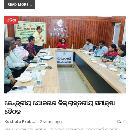
READ MORE...
ଓଡିଶା
କେନ୍ଦ୍ରୀୟ ଯୋଜନାର ଜିଲ୍ଲାସ୍ତରୀୟ ସମୀକ୍ଷା
ବୈଠକ
Koshala Prabaha
2 years ago
0
ଅଣଧାନ ଚାଷରେ ଏଫ୍. ପି. ଓ.ଙ୍କୁ ଅଗ୍ରାଧିକାର ଦେବାପାଇଁ ଗୁରୁତ୍ଵ