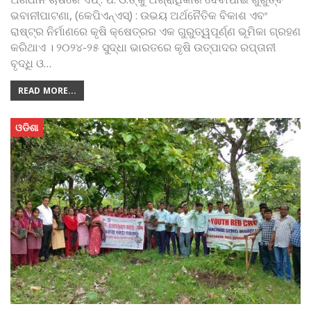
ଭବାନୀପାଟଣା, (କେପିଏନ୍‌ଏସ୍‌) : ଉଭୟ ଅର୍ଥନୈତିକ ବିକାଶ ଏବଂ
ରାଷ୍ଟ୍ର ନିର୍ମାଣରେ କୃଷି କ୍ଷେତ୍ରର ଏକ ଗୁରୁତ୍ୱପୂର୍ଣ୍ଣ ଭୂମିକା ଗ୍ରହଣ
କରିଥାଏ । ୨୦୨୪-୨୫ ସୁଦ୍ଧା ଭାରତରେ କୃଷି ଉତ୍ପାଦର ରପ୍ତାନୀ
ବୃଦ୍ଧି ଓ
…
READ MORE...
ଓଡିଶା