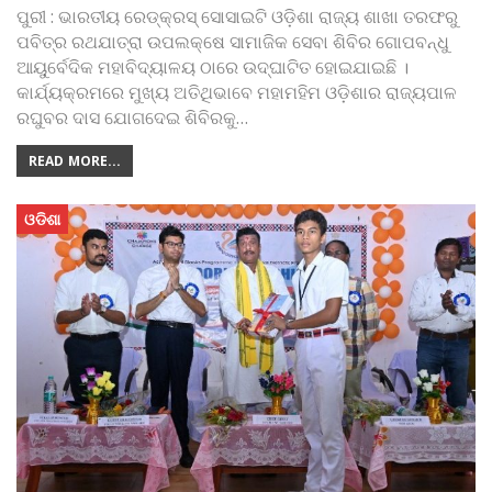
ପୁରୀ : ଭାରତୀୟ ରେଡ୍‌କ୍ରସ୍‌ ସୋସାଇଟି ଓଡ଼ିଶା ରାଜ୍ୟ ଶାଖା ତରଫରୁ
ପବିତ୍ର ରଥଯାତ୍ରା ଉପଲକ୍ଷେ ସାମାଜିକ ସେବା ଶିବିର ଗୋପବନ୍ଧୁ
ଆୟୁର୍ବେଦିକ ମହାବିଦ୍ୟାଳୟ ଠାରେ ଉଦ୍‌ଘାଟିତ ହୋଇଯାଇଛି ।
କାର୍ଯ୍ୟକ୍ରମରେ ମୁଖ୍ୟ ଅତିଥିଭାବେ ମହାମହିମ ଓଡ଼ିଶାର ରାଜ୍ୟପାଳ
ରଘୁବର ଦାସ ଯୋଗଦେଇ ଶିବିରକୁ
…
READ MORE...
ଓଡିଶା