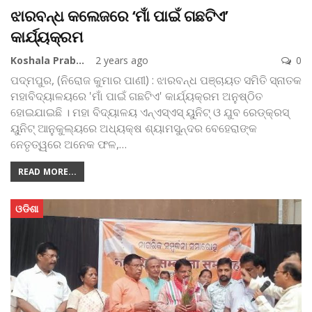
ଝାରବନ୍ଧ କଲେଜରେ ‘ମାଁ ପାଇଁ ଗଛଟିଏ’
କାର୍ଯ୍ୟକ୍ରମ
Koshala Prabaha
2 years ago
0
ପଦ୍ମପୁର, (ନିରୋଜ କୁମାର ପାଣୀ) : ଝାରବନ୍ଧ ପଞ୍ଚାୟତ ସମିତି ସ୍ନାତକ
ମହାବିଦ୍ୟାଳୟରେ 'ମାଁ ପାଇଁ ଗଛଟିଏ' କାର୍ଯ୍ୟକ୍ରମ ଅନୁଷ୍ଠିତ
ହୋଇଯାଇଛି । ମହା ବିଦ୍ୟାଳୟ ଏନ୍ଏସ୍ଏସ୍‌ ୟୁନିଟ୍‌ ଓ ଯୁବ ରେଡ୍‌କ୍ରସ୍‌
ୟୁନିଟ୍‌ ଆନୁକୁଲ୍ୟରେ ଅଧ୍ୟକ୍ଷ ଶ୍ୟାମସୁନ୍ଦର ବେହେରାଙ୍କ
ନେତୃତ୍ୱରେ ଅନେକ ଫଳ,
…
READ MORE...
ଓଡିଶା