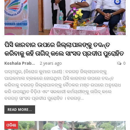
ପିସି କାରବାର ଉପରେ ଜିଲ୍ଲାପାଳଙ୍କୁ ତଦନ୍ତ
କରିବାକୁ କହି ତାଗିଦ୍ କଲେ ସାଂସଦ ପ୍ରଦୀପ ପୁରୋହିତ
Koshala Prabaha
2 years ago
0
ପଦ୍ମପୁର, (ନିରୋଜ କୁମାର ପାଣୀ) : ବରଗଡ଼ ଜିଲ୍ଲାପାଳଙ୍କୁ
ପାଇକମାଲ ବ୍ଲକରେ ହୋଇଥିବା ପିସି କାରବାର ଉପରେ ତଦନ୍ତ
କରିବାକୁ ବରଗଡ଼ ଜିଲ୍ଲାପାଳଙ୍କୁ ବୈଠକର ମଞ୍ଚ ଉପରେ ଅନୁରୋଧ
କରି ଉପସ୍ଥିତ ବିଡ଼ିଓ ଏବଂ ସରକାରୀ କର୍ମଚାରୀଙ୍କୁ ତାଗିଦ୍ କଲେ
ବରଗଡ଼ ସାଂସଦ ପ୍ରଦୀପ ପୁରୋହିତ । ବରଗଡ଼
…
READ MORE...
ଓଡିଶା