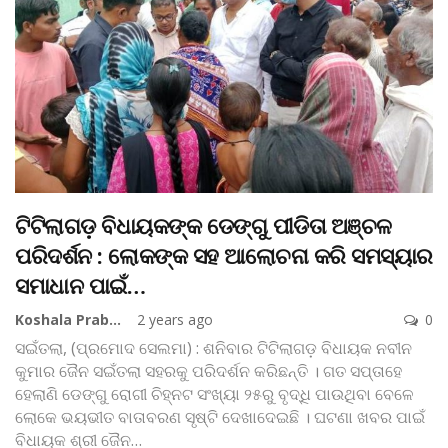
ଟିଟିଲାଗଡ଼ ବିଧାୟକଙ୍କ ଡେଙ୍ଗୁ ପୀଡିତା ଅଞ୍ଚଳ
ପରିଦର୍ଶନ : ଲୋକଙ୍କ ସହ ଆଲୋଚନା କରି ସମସ୍ୟାର
ସମାଧାନ ପାଇଁ…
Koshala Prabaha
2 years ago
0
ସଇଁତଲା, (ପ୍ରମୋଦ ସେଲମା) : ଶନିବାର ଟିଟିଲାଗଡ଼ ବିଧାୟକ ନବୀନ
କୁମାର ଜୈନ ସଇଁତଲା ସହରକୁ ପରିଦର୍ଶନ କରିଛନ୍ତି । ଗତ ସପ୍ତାହେ
ହେଲାଣି ଡେଙ୍ଗୁ ରୋଗୀ ଚିହ୍ନଟ ସଂଖ୍ୟା ୨୫ରୁ ବୃଦ୍ଧି ପାଉଥିବା ବେଳେ
ଲୋକେ ଭୟଭୀତ ବାତାବରଣ ସୃଷ୍ଟି ଦେଖାଦେଇଛି । ଘଟଣା ଖବର ପାଇଁ
ବିଧାୟକ ଶ୍ରୀ ଜୈନ
…