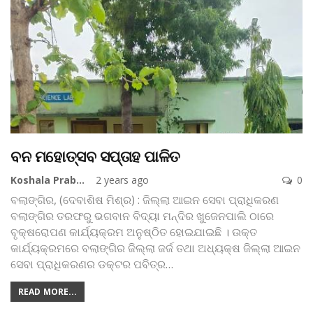
ବନ ମହୋତ୍ସବ ସପ୍ତାହ ପାଳିତ
Koshala Prabaha
2 years ago
0
ବଲାଙ୍ଗିର, (ଦେବାଶିଷ ମିଶ୍ର) : ଜିଲ୍ଲା ଆଇନ ସେବା ପ୍ରାଧିକରଣ
ବଲାଙ୍ଗିର ତରଫରୁ ଭଗବାନ ବିଦ୍ୟା ମନ୍ଦିର ଖୁଜେନପାଲି ଠାରେ
ବୃକ୍ଷରୋପଣ କାର୍ଯ୍ୟକ୍ରମ ଅନୁଷ୍ଠିତ ହୋଇଯାଇଛି । ଉକ୍ତ
କାର୍ଯ୍ୟକ୍ରମରେ ବଲାଙ୍ଗିର ଜିଲ୍ଲା ଜର୍ଜ ତଥା ଅଧ୍ୟକ୍ଷ ଜିଲ୍ଲା ଆଇନ
ସେବା ପ୍ରାଧିକରଣର ଡକ୍ଟର ପବିତ୍ର
…
READ MORE...