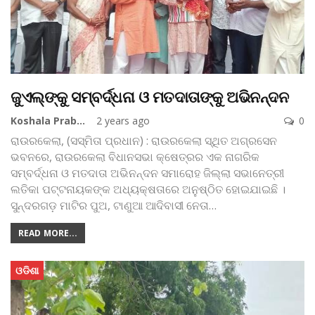
ଜୁଏଲ୍‌ଙ୍କୁ ସମ୍ବର୍ଦ୍ଧନା ଓ ମତଦାତାଙ୍କୁ ଅଭିନନ୍ଦନ
Koshala Prabaha
2 years ago
0
ରାଉରକେଲା, (ସସ୍ମିତା ପ୍ରଧାନ) : ରାଉରକେଲା ସ୍ଥିତ ଅଗ୍ରସେନ
ଭବନରେ, ରାଉରକେଲା ବିଧାନସଭା କ୍ଷେତ୍ରର ଏକ ନାଗରିକ
ସମ୍ବର୍ଦ୍ଧନା ଓ ମତଦାତା ଅଭିନନ୍ଦନ ସମାରୋହ ଜିଲ୍ଲା ସଭାନେତ୍ରୀ
ଲତିକା ପଟ୍ଟନାୟକଙ୍କ ଅଧ୍ୟକ୍ଷତାରେ ଅନୁଷ୍ଠିତ ହୋଇଯାଇଛି ।
ସୁନ୍ଦରଗଡ଼ ମାଟିର ପୁଅ, ଟାଣୁଆ ଆଦିବାସୀ ନେତା
…
READ MORE...
ଓଡିଶା