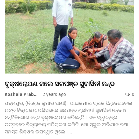
ବୃକ୍ଷରୋପଣ କଲେ ସରପଞ୍ଚ ସୁବାସିନୀ ନନ୍ଦ
Koshala Prabaha
2 years ago
0
ପଦ୍ମପୁର, (ନିରୋଜ କୁମାର ପାଣୀ) : ପାଇକମାଲ ବ୍ଲକ ଛିନ୍ଦେଇକେଲା
ଉଚ୍ଚ ବିଦ୍ୟାଳୟ ପରିସରରେ ସରପଞ୍ଚ ଶ୍ରୀମତୀ ସୁବାସିନୀ ନନ୍ଦ ଓ
ନନ୍ଦିକିଶୋର ନନ୍ଦ ବୃକ୍ଷରୋପଣ କରିଛନ୍ତି । ଏକ ସ୍ୱତନ୍ତ୍ର
ଉତ୍ସବରେ ବିଦ୍ୟାଳୟ ପରିଚାଳନା କମିଟି, ମୋ ସ୍କୁଲ ଅଭିଯାନ ତଥା
ସମସ୍ତ ଶିକ୍ଷକ ଉପସ୍ଥିତ ଥିଲେ ।
…