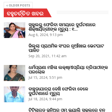
OLDER POSTS
ବହୁଚର୍ଚ୍ଚିତ ଖବର
ସ୍କୁଲରୁ ଫେରିବା ସମୟରେ ଦୁର୍ଘଟଣାରେ
ଶିକ୍ଷୟିତ୍ରୀଙ୍କ ମୃତ୍ୟୁ : ୧…
Aug 6, 2024, 9:13 pm
ଜିଲ୍ଲା ପ୍ରାଥମିକ ସଂଘର ନୂଆଁଖାଇ ଭେଟଘାଟ
ପାଳିତ
Sep 20, 2021, 11:42 am
ଧର୍ମପ୍ରାଣା ମହିଳା ଲକ୍ଷ୍ମୀପ୍ରିୟା ତ୍ରିପାଠୀଙ୍କ
ପରଲୋକ
Jul 15, 2024, 5:51 pm
ବାହୁଡ଼ାଯାତ୍ରା ଦେଖି ଫେରିବା ବେଳେ
ଦୁର୍ଘଟଣାରେ ମୃତ୍ୟୁ
Jul 18, 2024, 9:44 pm
ଟିଟିଲାଗଡ଼ ଜୁନିଅର ଓମ୍‌ ଭ୍ୟାଲି ସ୍କୁଲରେ ବନ