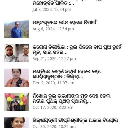
ମହୋତ୍ସବ ପାଳିତ :…
Jul 7, 2023, 12:34 pm
ପଞ୍ଚଭୂତରେ ଲୀନ ହେଲେ ନିମାଇଁ
Aug 6, 2024, 12:54 pm
କରୋନା ବିଭୀଷିକା : ଦୁଇ ଦିନରେ ବାପ ପୁଅ ଦୁହେଁ
ମୃତ, ସାରା ସହର…
Sep 21, 2020, 12:57 pm
ମଣ୍ତିରେ କଟ୍‌ନୀ ଛଟ୍‌ନୀ ହେଲେ କଡ଼ା
କାର୍ଯ୍ୟାନୁଷ୍ଠାନ : ଜିଲ୍ଲା…
Dec 2, 2020, 11:07 am
ନିଖୋଜ ଦୁଇ ଭଉଣୀଙ୍କ ମୃତ ଦେହ ତେଲ
ନଦୀର ପୃଥକ୍‌ ପୃଥକ୍‌ ସ୍ଥାନରୁ…
Oct 17, 2020, 8:22 am
ଶିକ୍ଷୟିତ୍ରୀ ଦୀପ୍ତିଶ୍ରୀଙ୍କ ଅକାଳ ବିୟୋଗ
Oct 30, 2020, 10:25 am