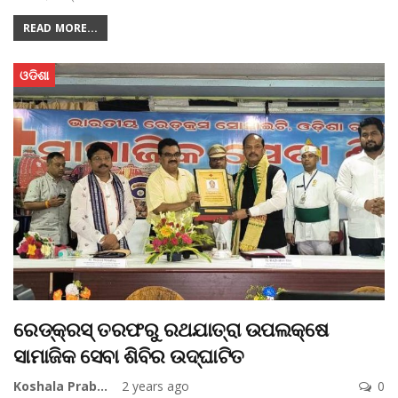
READ MORE...
ଓଡିଶା
ରେଡ୍‌କ୍ରସ୍‌ ତରଫରୁ ରଥଯାତ୍ରା ଉପଲକ୍ଷେ
ସାମାଜିକ ସେବା ଶିବିର ଉଦ୍‌ଘାଟିତ
Koshala Prabaha
2 years ago
0