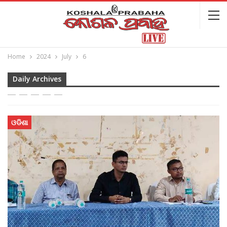
Home
2024
July
6
Daily Archives
ଓଡିଶା