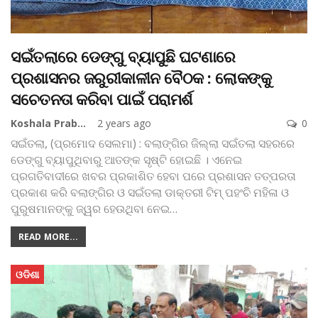
ସଇଁତଲାରେ ଡେଙ୍ଗୁ ବ୍ୟାପୁଛି ଘଟଣାରେ
ପ୍ରଶାସନର ଜରୁରୀକାଳୀନ ବୈଠକ : ଲୋକଙ୍କୁ
ସଚେତନତା କରିବା ପାଇଁ ପରାମର୍ଶ
Koshala Prabaha
2 years ago
0
ସଇଁତଲା, (ପ୍ରମୋଦ ସେଲମା) : ବଲାଙ୍ଗିର ଜିଲ୍ଲା ସଇଁତଲା ସହରରେ
ଡେଙ୍ଗୁ ବ୍ୟାପୁଥିବାରୁ ଆତଙ୍କ ସୃଷ୍ଟି ହୋଇଛି । ଏନେଇ
ପ୍ରଗତିବାଦୀରେ ଖବର ପ୍ରକାଶିତ ହେବା ପରେ ପ୍ରଶାସନ ତତ୍ପରତା
ପ୍ରକାଶ କରି ବଲାଙ୍ଗିର ଓ ସଇଁତଲା ଡାକ୍ତରୀ ଟିମ୍‌ ପହଂଚି ମହିଳା ଓ
ପୁରୁଷମାନଙ୍କୁ ଜ୍ୱର ହେଉଥିବା ନେଇ
…
READ MORE...
ଓଡିଶା