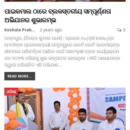
ପାଇକମାଲ ଠାରେ ବ୍ଲକସ୍ତରୀୟ ସମ୍ପୂର୍ଣ୍ଣତା
ଅଭିଯାନର ଶୁଭାରମ୍ଭ
Koshala Prabaha
2 years ago
0
ପଦ୍ମପୁର, (ନିରୋଜ କୁମାର ପାଣୀ) : ପ୍ରଧାନ ମନ୍ତ୍ରୀ ନରେନ୍ଦ୍ର
ମୋଦୀଙ୍କ ପ୍ରେରଣାଦାୟୀ ନେତୃତ୍ୱରେ କୋଟି କୋଟି ଭାରତୀୟଙ୍କ
ଜୀବନରେ ପରିବର୍ତ୍ତନ ଆଣିବା ପାଇଁ ଆକାଂକ୍ଷୀ ବ୍ଲକ କାର୍ଯ୍ୟକ୍ରମ
ଗତ ୨୦୨୩ ମସିହାରୁ ଶୁଭ ଉଦ୍‌ଘାଟନ ହୋଇଥିଲା । ନୀତି ଆୟୋଗଙ୍କ
ଦ୍ୱାରା ପରିଚାଳିତ ଏହି ଅଭିଯାନ
…
READ MORE...
ଓଡିଶା