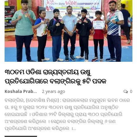
୩୦ତମ ଓଡିଶା ରାଜ୍ୟସ୍ତରୀୟ ଉଷୁ
ପ୍ରତିଯୋଗିତାରେ ବଲାଙ୍ଗିରକୁ ୫ଟି ପଦକ
Koshala Prabaha
2 years ago
0
ବଲାଙ୍ଗିର, (ଦେବାଶିଷ ମିଶ୍ର) : ରାଉରକେଲାର ମଧୁସୂଦନ ଭବନ ଠାରେ
ତା. ୫ରୁ ୭ ଜୁଲାଇ ୨୦୨୪ ୩୦ତମ ଉଷୁ ପ୍ରତିଯୋଗିତା ଅନୁଷ୍ଠିତ
ହୋଇଯାଇଛି । ଓଡିଶାର ୨୨ଟି ଜିଲ୍ଲାରୁ ପ୍ରାୟ ୩୦୦ ପ୍ରତିଯୋଗି
ଅଂଶଗ୍ରହଣ କରିଥିଲେ । ସେଥିରେ ବଲାଙ୍ଗିର ଜିଲ୍ଲାରୁ ୬ ଜଣ
ପ୍ରତିଯୋଗି ଅଂଶଗ୍ରହଣ କରିଥିଲେ ।
…