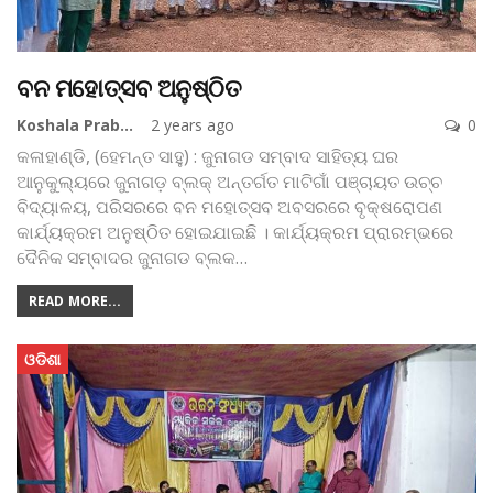
ବନ ମହୋତ୍ସବ ଅନୁଷ୍ଠିତ
Koshala Prabaha
2 years ago
0
କଳାହାଣ୍ଡି, (ହେମନ୍ତ ସାହୁ) : ଜୁନାଗଡ ସମ୍ବାଦ ସାହିତ୍ୟ ଘର
ଆନୁକୁଲ୍ୟରେ ଜୁନାଗଡ଼ ବ୍ଲକ୍ ଅନ୍ତର୍ଗତ ମାଟିଗାଁ ପଞ୍ଚାୟତ ଉଚ୍ଚ
ବିଦ୍ୟାଳୟ, ପରିସରରେ ବନ ମହୋତ୍ସବ ଅବସରରେ ବୃକ୍ଷରୋପଣ
କାର୍ଯ୍ୟକ୍ରମ ଅନୁଷ୍ଠିତ ହୋଇଯାଇଛି । କାର୍ଯ୍ୟକ୍ରମ ପ୍ରାରମ୍ଭରେ
ଦୈନିକ ସମ୍ବାଦର ଜୁନାଗଡ ବ୍ଲକ
…
READ MORE...
ଓଡିଶା