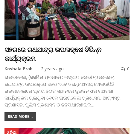
ସହରରେ ରଥଯାତ୍ରା ଉପଲକ୍ଷେ ବିଭିନ୍ନ
କାର୍ଯ୍ୟକ୍ରମ
Koshala Prabaha
2 years ago
0
ରାଉରକେଲା, (ସସ୍ମିତା ପ୍ରଧାନ) : ଇସ୍ପାତ ନଗରୀ ରାଉରକେଲା
ରଥଯାତ୍ରା ଉପଲକ୍ଷେ ସହର ଏବେ ଜଗନ୍ନାଥମୟ ହୋଇଉଠିଛି ।
ରାଉରକେଲାରେ ପ୍ରାୟ ୫୦ଟି ସ୍ଥାନରେ ଦୁଇଦିନ ଧରି ରଥଟଣା
କାର୍ଯ୍ୟକ୍ରମ ଚାଲିଥିବା ବେଳେ ରାଉରକେଲା ପ୍ରଶାସନ, ଆର୍‌ଏସ୍‌ପି
ପ୍ରଶାସନ, ପୁଲିସ ପ୍ରଶାସନ ଓ ଜନସାଧାରଣଙ୍କ
…
READ MORE...
ଓଡିଶା