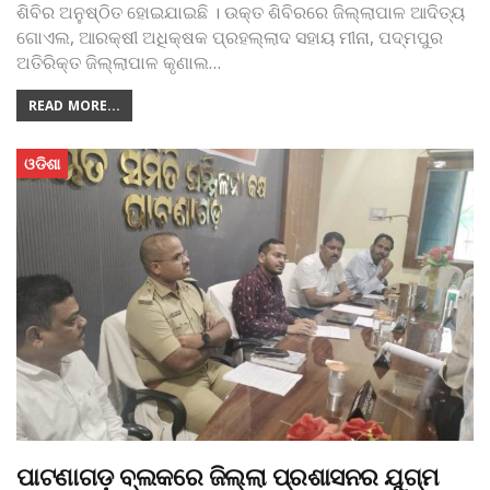
ଶିବିର ଅନୁଷ୍ଠିତ ହୋଇଯାଇଛି । ଉକ୍ତ ଶିବିରରେ ଜିଲ୍ଲାପାଳ ଆଦିତ୍ୟ
ଗୋଏଲ, ଆରକ୍ଷୀ ଅଧିକ୍ଷକ ପ୍ରହଲ୍ଲାଦ ସହାୟ ମୀନା, ପଦ୍ମପୁର
ଅତିରିକ୍ତ ଜିଲ୍ଲାପାଳ କୃଣାଲ
…
READ MORE...
ଓଡିଶା
ପାଟଣାଗଡ଼ ବ୍ଲକରେ ଜିଲ୍ଲା ପ୍ରଶାସନର ଯୁଗ୍ମ