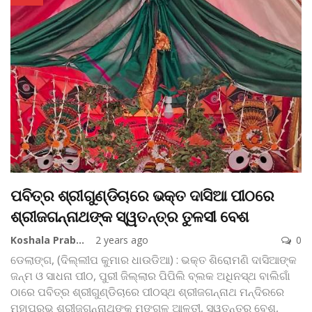
ପବିତ୍ର ଶ୍ରୀଗୁଣ୍ଡିଚାରେ ଭକ୍ତ ଦାସିଆ ପୀଠରେ
ଶ୍ରୀଜଗନ୍ନାଥଙ୍କ ସ୍ୱତନ୍ତ୍ର ତୁଳସୀ ବେଶ
Koshala Prabaha
2 years ago
0
ଡେଲାଙ୍ଗ, (ଦିଲ୍ଲୀପ କୁମାର ଧାଉଡିଆ) : ଭକ୍ତ ଶିରୋମଣି ଦାସିଆଙ୍କ
ଜନ୍ମ ଓ ସାଧନା ପୀଠ, ପୁରୀ ଜିଲ୍ଲାର ପିପିଲି ବ୍ଲକ ଅଧିନସ୍ଥ ବାଲିଗାଁ
ଠାରେ ପବିତ୍ର ଶ୍ରୀଗୁଣ୍ଡିଚାରେ ପୀଠସ୍ଥ ଶ୍ରୀଜଗନ୍ନାଥ ମନ୍ଦିରରେ
ମହାପ୍ରଭୁ ଶ୍ରୀଜଗନ୍ନାଥଙ୍କ ମଙ୍ଗଳ ଆଳତୀ, ସ୍ୱତନ୍ତ୍ର ବେଶ,