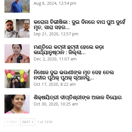
Aug 6, 2024, 12:54 pm
କରୋନା ବିଭୀଷିକା : ଦୁଇ ଦିନରେ ବାପ ପୁଅ ଦୁହେଁ
ମୃତ, ସାରା ସହର…
Sep 21, 2020, 12:57 pm
ମଣ୍ତିରେ କଟ୍‌ନୀ ଛଟ୍‌ନୀ ହେଲେ କଡ଼ା
କାର୍ଯ୍ୟାନୁଷ୍ଠାନ : ଜିଲ୍ଲା…
Dec 2, 2020, 11:07 am
ନିଖୋଜ ଦୁଇ ଭଉଣୀଙ୍କ ମୃତ ଦେହ ତେଲ
ନଦୀର ପୃଥକ୍‌ ପୃଥକ୍‌ ସ୍ଥାନରୁ…
Oct 17, 2020, 8:22 am
ଶିକ୍ଷୟିତ୍ରୀ ଦୀପ୍ତିଶ୍ରୀଙ୍କ ଅକାଳ ବିୟୋଗ
Oct 30, 2020, 10:25 am
PREV
NEXT
1 of 7,974