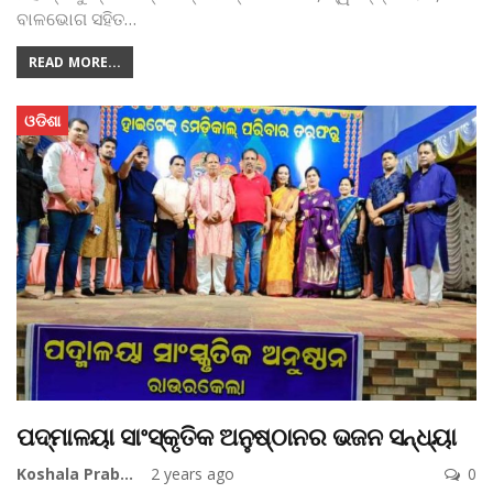
ବାଳଭୋଗ ସହିତ
…
READ MORE...
ଓଡିଶା
ପଦ୍ମାଳୟା ସାଂସ୍କୃତିକ ଅନୁଷ୍ଠାନର ଭଜନ ସନ୍ଧ୍ୟା
Koshala Prabaha
2 years ago
0