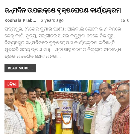
ଜନ୍ମଦିନ ଉପଲକ୍ଷେ ବୃକ୍ଷରୋପଣ କାର୍ଯ୍ୟକ୍ରମ
Koshala Prabaha
2 years ago
0
ପଦ୍ମପୁର, (ନିରୋଜ କୁମାର ପାଣୀ) : ଆଜିକାଲି ଲୋକେ ଜନ୍ମଦିନରେ
କେକ୍ କାଟି, ନୃତ୍ୟ, ସଙ୍ଗୀତର ଆସର କରୁଥିବା ବେଳେ ନିଜ ପୁଅ
ଦିବ୍ୟାଂଶୁର ଜନ୍ମଦିନରେ ବୃକ୍ଷରୋପଣ କାର୍ଯ୍ୟକ୍ରମ କରିଛନ୍ତି
ଯୁବକବି ସତ୍ୟ ଭୂଷଣ ସାହୁ । ଶ୍ରୀ ସାହୁ ବରଗଡ ଜିଲ୍ଲାର ଝାରବନ୍ଧ
ବ୍ଲକ ଅନ୍ତର୍ଗତ ଛୋଟ ଅନକୀ
…
READ MORE...
ଓଡିଶା