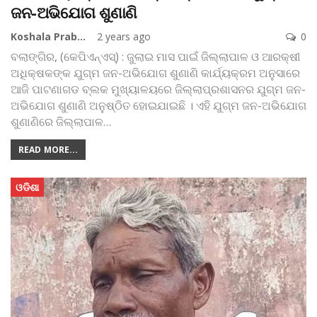
ଜନ-ଅଭିଯୋଗ ଶୁଣାଣି
Koshala Prabaha
2 years ago
0
ବଲାଙ୍ଗିର, (କେପିଏନ୍‌ଏସ୍‌) : ଜୁଲାଇ ମାସ ପାଇଁ ଜିଲ୍ଲାପାଳ ଓ ଆରକ୍ଷୀ
ଅଧିକ୍ଷକଙ୍କ ଯୁଗ୍ମ ଜନ-ଅଭିଯୋଗ ଶୁଣାଣି କାର୍ଯ୍ୟକ୍ରମ ଅନୁସାରେ
ଆଜି ପାଟଣାଗଡ ବ୍ଲକ ମୁଖ୍ୟାଳୟରେ ଜିଲ୍ଲାପ୍ରଶାସନର ଯୁଗ୍ମ ଜନ-
ଅଭିଯୋଗ ଶୁଣାଣି ଅନୁଷ୍ଠିତ ହୋଇଯାଇଛି । ଏହି ଯୁଗ୍ମ ଜନ-ଅଭିଯୋଗ
ଶୁଣାଣିରେ ଜିଲ୍ଲାପାଳ
…
READ MORE...
ଓଡିଶା