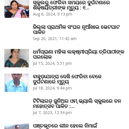
ସ୍କୁଲରୁ ଫେରିବା ସମୟରେ ଦୁର୍ଘଟଣାରେ
ଶିକ୍ଷୟିତ୍ରୀଙ୍କ ମୃତ୍ୟୁ : ୧…
Aug 6, 2024, 9:13 pm
ଜିଲ୍ଲା ପ୍ରାଥମିକ ସଂଘର ନୂଆଁଖାଇ ଭେଟଘାଟ
ପାଳିତ
Sep 20, 2021, 11:42 am
ଧର୍ମପ୍ରାଣା ମହିଳା ଲକ୍ଷ୍ମୀପ୍ରିୟା ତ୍ରିପାଠୀଙ୍କ
ପରଲୋକ
Jul 15, 2024, 5:51 pm
ବାହୁଡ଼ାଯାତ୍ରା ଦେଖି ଫେରିବା ବେଳେ
ଦୁର୍ଘଟଣାରେ ମୃତ୍ୟୁ
Jul 18, 2024, 9:44 pm
ଟିଟିଲାଗଡ଼ ଜୁନିଅର ଓମ୍‌ ଭ୍ୟାଲି ସ୍କୁଲରେ ବନ
ମହୋତ୍ସବ ପାଳିତ :…
Jul 7, 2023, 12:34 pm
ପଞ୍ଚଭୂତରେ ଲୀନ ହେଲେ ନିମାଇଁ