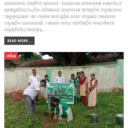
ରାଉରକେଲା, (ସସ୍ମିତା ପ୍ରଧାନ) : ରଥଯାତ୍ରା ଉପଲକ୍ଷେ ସେକ୍ଟର ୫
ଶ୍ରୀଗୁଣ୍ଡିଚା ମନ୍ଦିର ପରିସରରେ ପଦ୍ମାଳୟା ସାଂସ୍କୃତିକ ଅନୁଷ୍ଠାନର
ଆନୁକୂଲ୍ୟରେ ଏକ ମନୋଜ୍ଞ ଭାବପୂର୍ଣ୍ଣ ଭଜନ ସଂଧ୍ୟାର ଆୟୋଜନ
ଅନୁଷ୍ଠିତ ହୋଇଯାଇଛି । ସହରର ଲବ୍ଧ ପ୍ରତିଷ୍ଠିତ କଣ୍ଠଶିଳ୍ପୀ
ଜ୍ୟୋତିର୍ମୟ ଆଚାର୍ଯ୍ୟ,
…
READ MORE...
ଓଡିଶା