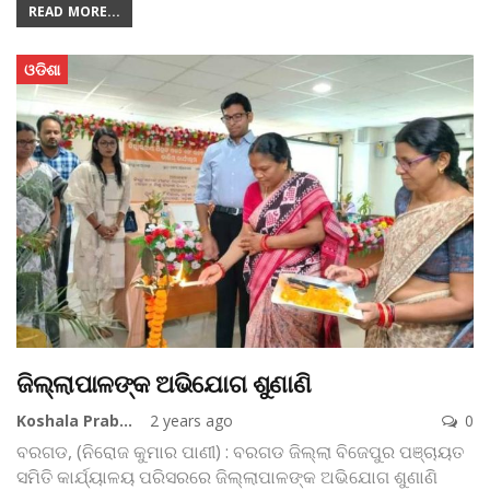
READ MORE...
ଓଡିଶା
ଜିଲ୍ଲାପାଳଙ୍କ ଅଭିଯୋଗ ଶୁଣାଣି
Koshala Prabaha
2 years ago
0
ବରଗଡ, (ନିରୋଜ କୁମାର ପାଣୀ) : ବରଗଡ ଜିଲ୍ଲା ବିଜେପୁର ପଞ୍ଚାୟତ
ସମିତି କାର୍ଯ୍ୟାଳୟ ପରିସରରେ ଜିଲ୍ଲାପାଳଙ୍କ ଅଭିଯୋଗ ଶୁଣାଣି