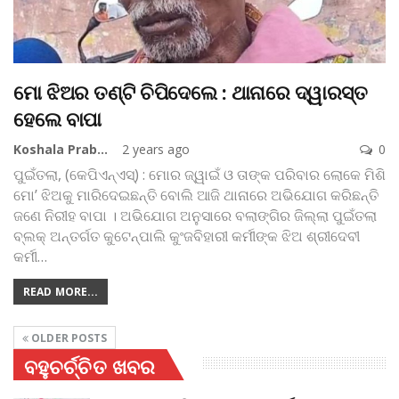
ମୋ ଝିଅର ତଣ୍ଟି ଚିପିଦେଲେ : ଥାନାରେ ଦ୍ୱାରସ୍ତ
ହେଲେ ବାପା
Koshala Prabaha
2 years ago
0
ପୁଇଁତଲା, (କେପିଏନ୍‌ଏସ୍‌) : ମୋର ଜ୍ୱାଇଁ ଓ ତାଙ୍କ ପରିବାର ଲୋକେ ମିଶି
ମୋ’ ଝିଅକୁ ମାରିଦେଇଛନ୍ତି ବୋଲି ଆଜି ଥାନାରେ ଅଭିଯୋଗ କରିଛନ୍ତି
ଜଣେ ନିରୀହ ବାପା । ଅଭିଯୋଗ ଅନୁସାରେ ବଲାଙ୍ଗିର ଜିଲ୍ଲା ପୁଇଁତଲା
ବ୍ଲକ୍‌ ଅନ୍ତର୍ଗତ କୁଟେନ୍‌ପାଲି କୁଂଜବିହାରୀ କର୍ମୀଙ୍କ ଝିଅ ଶ୍ରୀଦେବୀ
କର୍ମୀ
…
READ MORE...
OLDER POSTS
ବହୁଚର୍ଚ୍ଚିତ ଖବର