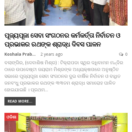
ପୂଜ୍ୟପୂଜା ସେବା ସଂଗଠନର କର୍ମକର୍ତ୍ତା ନିର୍ବାଚନ ଓ
ପ୍ରଭାକର ରଥଙ୍କ ଶ୍ରାଦ୍ଧ ଦିବସ ପାଳନ
Koshala Prabaha
2 years ago
0
ବଲାଙ୍ଗିର, (ଦେବାଶିଷ ମିଶ୍ର) : ଟିକ୍ରାପଡା ସ୍ଥିର ଦଧିବାମନ ମନ୍ଦିର
ଠାରେ ଉପଦେଷ୍ଟା ଜୟରାମ ମିଶ୍ରଙ୍କ ଅଧ୍ୟକ୍ଷତାରେ ଅନୁଷ୍ଠିତ
ସଭାରେ ପୂଜ୍ୟପୂଜା ସେବା ସଂଗଠନର ଦୁଇ ବାର୍ଷିକ ନିର୍ବାଚନ ଓ ବାଧିତ
ଜନବଂଧୁ ପ୍ରଭାକର ରଥଙ୍କ ୩୩ତମ ଶ୍ରାଦ୍ଧ ସମାରୋହ ପାଳିତ
ହୋଇଯାଇଛି । ପ୍ରଥମ
…
READ MORE...
ଓଡିଶା