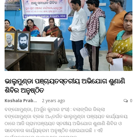
ଭାଲୁମୁଣ୍ଡା ପଞ୍ଚାୟତସ୍ତରୀୟ ଅଭିଯୋଗ ଶୁଣାଣି
ଶିବିର ଅନୁଷ୍ଠିତ
Koshala Prabaha
2 years ago
0
ବଙ୍ଗୋମୁଣ୍ଡା, (ଅର୍ଜୁନ କୁମାର ହଂସ) : ବଲାଙ୍ଗିର ଜିଲ୍ଲା
ବଙ୍ଗୋମୁଣ୍ଡା ବ୍ଲକ ଅନ୍ତର୍ଗତ ଭାଲୁମୁଣ୍ଡା ପଞ୍ଚାୟତ କାର୍ଯ୍ୟାଳୟ
ଠାରେ ଆଜି ଗ୍ରାମପଞ୍ଚାୟତ ସ୍ତରୀୟ ଅଭିଯୋଗ ଶୁଣାଣି ଶିବିର ଓ
ସଚେତନତା କାର୍ଯ୍ୟକ୍ରମ ଅନୁଷ୍ଠିତ ହୋଇଯାଇଛି । ଏହି