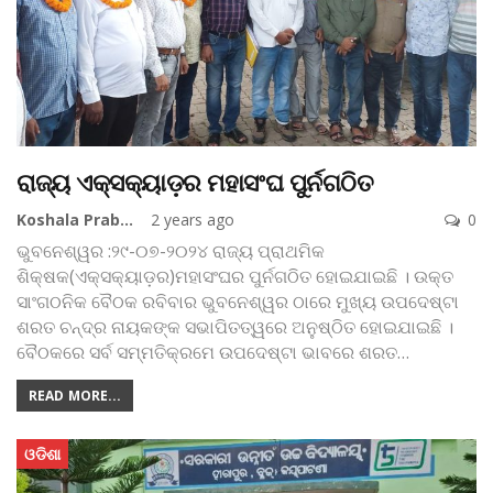
ରାଜ୍ୟ ଏକ୍ସକ୍ୟାଡ଼ର ମହାସଂଘ ପୁର୍ନଗଠିତ
Koshala Prabaha
2 years ago
0
ଭୁବନେଶ୍ୱର :୨୯-୦୭-୨୦୨୪ ରାଜ୍ୟ ପ୍ରାଥମିକ
ଶିକ୍ଷକ(ଏକ୍ସକ୍ୟାଡ଼ର)ମହାସଂଘର ପୁର୍ନଗଠିତ ହୋଇଯାଇଛି । ଉକ୍ତ
ସାଂଗଠନିକ ବୈଠକ ରବିବାର ଭୁବନେଶ୍ୱର ଠାରେ ମୁଖ୍ୟ ଉପଦେଷ୍ଟା
ଶରତ ଚନ୍ଦ୍ର ନାୟକଙ୍କ ସଭାପିତତ୍ୱରେ ଅନୁଷ୍ଠିତ ହୋଇଯାଇଛି ।
ବୈଠକରେ ସର୍ବ ସମ୍ମତିକ୍ରମେ ଉପଦେଷ୍ଟା ଭାବରେ ଶରତ
…
READ MORE...
ଓଡିଶା