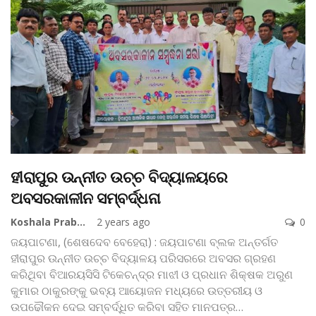
ହୀରାପୁର ଉନ୍ନୀତ ଉଚ୍ଚ ବିଦ୍ୟାଳୟରେ
ଅବସରକାଳୀନ ସମ୍ବର୍ଦ୍ଧନା
Koshala Prabaha
2 years ago
0
ଜୟପାଟଣା, (ଶେଷଦେବ ବେହେରା) : ଜୟପାଟଣା ବ୍ଲକ ଅନ୍ତର୍ଗତ
ହୀରାପୁର ଉନ୍ନୀତ ଉଚ୍ଚ ବିଦ୍ୟାଳୟ ପରିସରରେ ଅବସର ଗ୍ରହଣ
କରିଥିବା ବିଆରୟସିସି ଟିକେଚନ୍ଦ୍ର ମାଝୀ ଓ ପ୍ରଧାନ ଶିକ୍ଷକ ଅରୁଣ
କୁମାର ଠାକୁରଙ୍କୁ ଭବ୍ୟ ଆୟୋଜନ ମଧ୍ୟରେ ଉତ୍ତରୀୟ ଓ
ଉପଢୌକନ ଦେଇ ସମ୍ବର୍ଦ୍ଧିତ କରିବା ସହିତ ମାନପତ୍ର
…