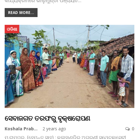
କାର୍ଯ୍ୟକ୍ରମରେ ଭାଲୁମୁଣ୍ଡା ପଞ୍ଚାୟତ
…
READ MORE...
ଓଡିଶା
ସେବାଜଗତ ତରଫରୁ ବୃକ୍ଷରୋପଣ
Koshala Prabaha
2 years ago
0
ମ.ରାମପୁର, (ହେମନ୍ତ ସାହୁ) : କଳାହାଣ୍ଡିର ଅଗ୍ରଣୀ ସ୍ୱେଚ୍ଛାସେବୀ