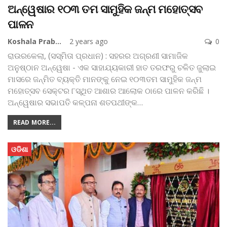
ଅନ୍ୱେଷାର ୧୦୩ ତମ ସାମୁହିକ ଜନ୍ମ ମହୋତ୍ସବ
ପାଳନ
Koshala Prabaha
2 years ago
0
ରାଉରକେଲା, (ସସ୍ମିତା ପ୍ରଧାନ) : ସହରର ଅଗ୍ରଣୀ ସାମାଜିକ
ଅନୁଷ୍ଠାନ ଅନ୍ୱେଷା - ଏକ ସାହାଯ୍ୟକାରୀ ହାତ ତରଫରୁ ଚଳିତ ଜୁଲାଇ
ମାସରେ ଜନ୍ମିତ ବ୍ୟକ୍ତି ମାନଙ୍କୁ ନେଇ ୧୦୩ତମ ସାମୁହିକ ଜନ୍ମ
ମହୋତ୍ସବ ସେକ୍ଟର ୮ସ୍ଥିତ ଆଶାର ଆଲୋକ ଠାରେ ପାଳନ କରିଛି ।
ଅନ୍ୱେଷାର ସଭାପତି କଳ୍ପନା ଶତପଥୀଙ୍କ
…
READ MORE...
ଓଡିଶା