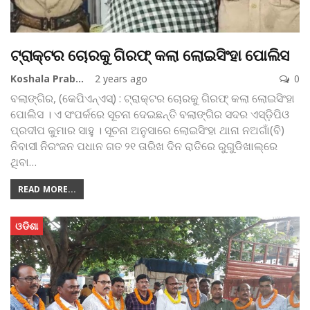
ଟ୍ରାକ୍ଟର ଚୋରକୁ ଗିରଫ୍‌ କଲା ଲୋଇସିଂହା ପୋଲିସ
Koshala Prabaha
2 years ago
0
ବଲାଙ୍ଗିର, (କେପିଏନ୍‌ଏସ୍‌) : ଟ୍ରାକ୍ଟର ଚୋରକୁ ଗିରଫ୍‌ କଲା ଲୋଇସିଂହା
ପୋଲିସ । ଏ ସଂପର୍କରେ ସୂଚନା ଦେଇଛନ୍ତି ବଲାଙ୍ଗିର ସଦର ଏସ୍‌ଡ଼ିପିଓ
ପ୍ରଦୀପ କୁମାର ସାହୁ । ସୂଚନା ଅନୁସାରେ ଲୋଇସିଂହା ଥାନା ନଅଗାଁ(ବି)
ନିବାସୀ ନିରଂଜନ ପଧାନ ଗତ ୨୧ ତାରିଖ ଦିନ ରାତିରେ ରୁଗୁଡିଖାଲ୍‌ରେ
ଥିବା
…
READ MORE...
ଓଡିଶା