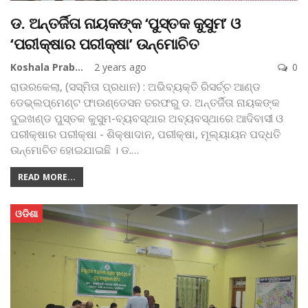
ଡ. ଅନ୍ତର୍ଜିତା ନାୟକଙ୍କ ‘ପୁସ୍ତକ କୁସୁମ’ ଓ
‘ପରୀକ୍ଷାର ପରୀକ୍ଷା’ ଉନ୍ମୋଚିତ
Koshala Prabaha
2 years ago
0
ରାଉରକେଲା, (ସସ୍ମିତା ପ୍ରଧାନ) : ଅଭିବ୍ୟକ୍ତି ରିସର୍ଚ୍ଚ ଆଣ୍ଡ
ଡେଭ୍‌ଲପ୍‌ମେଣ୍ଟ ଫାଉଣ୍ଡେସନ ତରଫରୁ ଡ. ଅନ୍ତର୍ଜିତା ନାୟକଙ୍କ
ଦୁଇଖଣ୍ଡ ପୁସ୍ତକ କୁସୁମ-ବ୍ୟବସ୍ଥାର ଅବ୍ୟବସ୍ଥାରେ ଆଦିବାସୀ ଓ
ପରୀକ୍ଷାର ପରୀକ୍ଷା - ଶିକ୍ଷାଦାନ, ପରୀକ୍ଷା, ମୂଲ୍ୟାୟନ ପଦ୍ଧତି
ଉନ୍ମୋଚିତ ହୋଇଯାଇଛି । ଡ.
…
READ MORE...
ଓଡିଶା