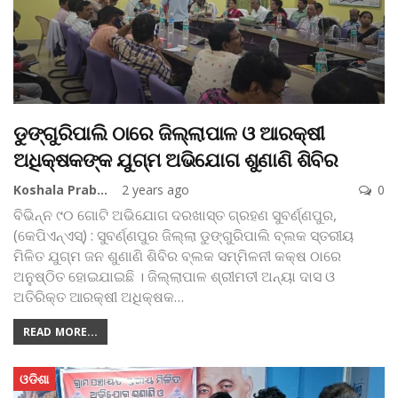
ଡୁଙ୍ଗୁରିପାଲି ଠାରେ ଜିଲ୍ଲାପାଳ ଓ ଆରକ୍ଷୀ
ଅଧିକ୍ଷକଙ୍କ ଯୁଗ୍ମ ଅଭିଯୋଗ ଶୁଣାଣି ଶିବିର
Koshala Prabaha
2 years ago
0
ବିଭିନ୍ନ ୯୦ ଗୋଟି ଅଭିଯୋଗ ଦରଖାସ୍ତ ଗ୍ରହଣ
ସୁବର୍ଣ୍ଣପୁର,
(କେପିଏନ୍‌ଏସ୍‌) : ସୁବର୍ଣ୍ଣପୁର ଜିଲ୍ଲା ଡୁଙ୍ଗୁରିପାଲି ବ୍ଲକ ସ୍ତରୀୟ
ମିଳିତ ଯୁଗ୍ମ ଜନ ଶୁଣାଣି ଶିବିର ବ୍ଲକ ସମ୍ମିଳନୀ କକ୍ଷ ଠାରେ
ଅନୁଷ୍ଠିତ ହୋଇଯାଇଛି । ଜିଲ୍ଲାପାଳ ଶ୍ରୀମତୀ ଅନ୍ୟା ଦାସ ଓ
ଅତିରିକ୍ତ ଆରକ୍ଷୀ ଅଧିକ୍ଷକ
…
READ MORE...
ଓଡିଶା