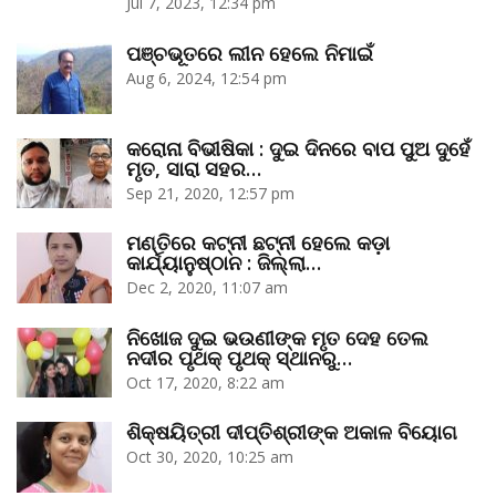
Jul 7, 2023, 12:34 pm
ପଞ୍ଚଭୂତରେ ଲୀନ ହେଲେ ନିମାଇଁ
Aug 6, 2024, 12:54 pm
କରୋନା ବିଭୀଷିକା : ଦୁଇ ଦିନରେ ବାପ ପୁଅ ଦୁହେଁ
ମୃତ, ସାରା ସହର…
Sep 21, 2020, 12:57 pm
ମଣ୍ତିରେ କଟ୍‌ନୀ ଛଟ୍‌ନୀ ହେଲେ କଡ଼ା
କାର୍ଯ୍ୟାନୁଷ୍ଠାନ : ଜିଲ୍ଲା…
Dec 2, 2020, 11:07 am
ନିଖୋଜ ଦୁଇ ଭଉଣୀଙ୍କ ମୃତ ଦେହ ତେଲ
ନଦୀର ପୃଥକ୍‌ ପୃଥକ୍‌ ସ୍ଥାନରୁ…
Oct 17, 2020, 8:22 am
ଶିକ୍ଷୟିତ୍ରୀ ଦୀପ୍ତିଶ୍ରୀଙ୍କ ଅକାଳ ବିୟୋଗ
Oct 30, 2020, 10:25 am