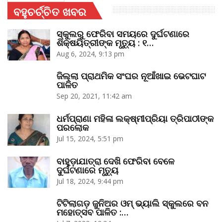
ବହୁଚର୍ଚ୍ଚିତ ଖବର
ସ୍କୁଲରୁ ଫେରିବା ସମୟରେ ଦୁର୍ଘଟଣାରେ
ଶିକ୍ଷୟିତ୍ରୀଙ୍କ ମୃତ୍ୟୁ : ୧…
Aug 6, 2024, 9:13 pm
ଜିଲ୍ଲା ପ୍ରାଥମିକ ସଂଘର ନୂଆଁଖାଇ ଭେଟଘାଟ
ପାଳିତ
Sep 20, 2021, 11:42 am
ଧର୍ମପ୍ରାଣା ମହିଳା ଲକ୍ଷ୍ମୀପ୍ରିୟା ତ୍ରିପାଠୀଙ୍କ
ପରଲୋକ
Jul 15, 2024, 5:51 pm
ବାହୁଡ଼ାଯାତ୍ରା ଦେଖି ଫେରିବା ବେଳେ
ଦୁର୍ଘଟଣାରେ ମୃତ୍ୟୁ
Jul 18, 2024, 9:44 pm
ଟିଟିଲାଗଡ଼ ଜୁନିଅର ଓମ୍‌ ଭ୍ୟାଲି ସ୍କୁଲରେ ବନ
ମହୋତ୍ସବ ପାଳିତ :…