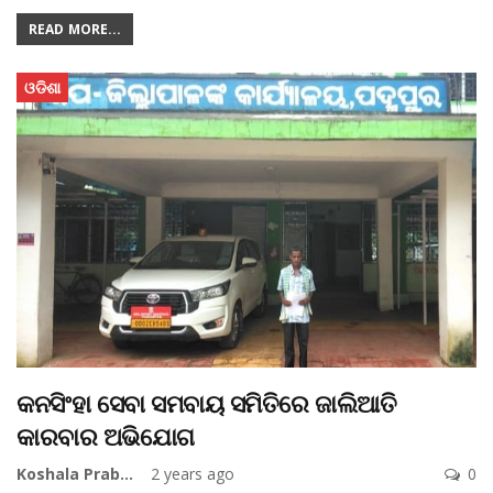
READ MORE...
ଓଡିଶା
କନସିଂହା ସେବା ସମବାୟ ସମିତିରେ ଜାଲିଆତି
କାରବାର ଅଭିଯୋଗ
Koshala Prabaha
2 years ago
0