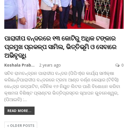
ପାରାଦୀପ ବନ୍ଦରରେ ୧୩ କୋଟିରୁ ଅଧିକ ଟଙ୍କାର
ପ୍ରମୁଖ ପ୍ରକଳ୍ପ ସାମିଲ, ଭିତ୍ତିଭୂମି ଓ ସେବାରେ
ଅଭିବୃଦ୍ଧି
Koshala Prabaha
2 years ago
0
ସଚିବ ରାମଚନ୍ଦ୍ରନ ପାରାଦୀପ ବନ୍ଦର (ପିପିଏ)ର କାର୍ଯ୍ୟ ସମୀକ୍ଷା
କରିଛନ୍ତିପାରାଦୀପ ବନ୍ଦରରେ ଟ୍ରମା ଆଣ୍ଡ ବର୍ଣ୍ଣ କେୟାର (ଟିବିସି)
କେନ୍ଦ୍ର ଉଦ୍‌ଘାଟିତ, ଦୈନିକ ୧୬ ନିୟୁତ ଲିଟର ପାଣି ବିଶୋଧନ କରିବା
କ୍ଷମତା ବିଶିଷ୍ଟ ପ୍ଲାଣ୍ଟର ଭିତ୍ତିପ୍ରସ୍ତର ସ୍ଥାପନ
ଭୁବନେଶ୍ୱର,
(ପିଆଇବି) :
…
READ MORE...
OLDER POSTS