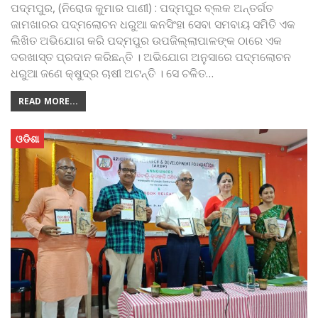
ପଦ୍ମପୁର, (ନିରୋଜ କୁମାର ପାଣୀ) : ପଦ୍ମପୁର ବ୍ଲକ ଅନ୍ତର୍ଗତ
ଜାମଖାରର ପଦ୍ମଲୋଚନ ଧରୁଆ କନସିଂହା ସେବା ସମବାୟ ସମିତି ଏକ
ଲିଖିତ ଅଭିଯୋଗ କରି ପଦ୍ମପୁର ଉପଜିଲ୍ଲାପାଳଙ୍କ ଠାରେ ଏକ
ଦରଖାସ୍ତ ପ୍ରଦାନ କରିଛନ୍ତି । ଅଭିଯୋଗ ଅନୁସାରେ ପଦ୍ମଲୋଚନ
ଧରୁଆ ଜଣେ କ୍ଷୁଦ୍ର ଚାଷୀ ଅଟନ୍ତି । ସେ ଚଳିତ
…
READ MORE...
ଓଡିଶା