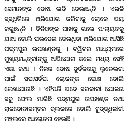
ସେମାନଙ୍କ ଦୋଷ ଲଦି ଦେଉଛନ୍ତି । ଏଭଳି
ସ୍‌ସ୍ଥିତିରେ ଅଭିଯୋଗ କରିବାକୁ ଲୋକେ ଭୟ
କରୁଛନ୍ତି । ବିଡିଓଙ୍କ ପାଖକୁ ଗଲେ ପଂଚାୟତକୁ
ଯାଅ ବୋଲି ଘଉଦେଇ ଦେଉଥିବା ଅଭିଯୋଗ ଆସିଛି
ପଦ୍ମପୁର ଉପଖଣ୍ଡରୁ । ଟ୍ୱିଟର ମାଧ୍ୟମରେ
ମୁଖ୍ୟମନ୍ତ୍ରୀଙ୍କୁ ଅଭିଯୋଗ କଲେ ମଧ୍ୟ ସେହି
ଏକା କଥା । ନିଜର ଦୋଷ ଦୁର୍ବଳତାକୁ ଲୁଚେଇବା
ପାଇଁ ସଦାସର୍ବଦା ଲୋକଙ୍କ ଦୋଷ ବୋଲି
ଲେଖାଯାଉଛି । ଏହିପରି ଭବେ ସରକାରୀ ଯୋଜନା
ସବୁ ଫେଲ ମାରିଛି ପଦ୍ମପୁର ଉପଖଣ୍ଡ ତଥା
ରାଜବୋଡାସମ୍ବର ବ୍ଲକରେ ବୋଲି ବୁଦ୍‌ଦ୍ଧିଜୀବୀ
ମହଲରେ ଆଲୋଚନା ହେଉଛି ।