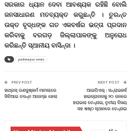
ସରକାର ଧ୍ୟାନ ଦେବା ଆବଶ୍ୟକ ରହିଛି ବୋଲି
ଜନସାଧାରଣ ମତବ୍ୟକ୍ତ କରୁଛନ୍ତି । ତୁରନ୍ତ
ଉକ୍ତ ବୃଦ୍ଧଙ୍କ ଗତ ଏକବର୍ଷର ଭତ୍ତା ପ୍ରଦାନ
କରିବାକୁ ବରଗଡ଼ ଜିଲ୍ଲାପାଳଙ୍କୁ ଅନୁରୋଧ
କରିଛନ୍ତି ସ୍ଥାନୀୟ ବାସିନ୍ଦା ।
padmapur news
PREV POST
NEXT POST
ହାଥ୍‌ରସ୍‌ ଗଣଦୁ‌ଷ୍କର୍ମ ମାମଲାରେ
ଆଇପିଏଲ୍‌ : ସନ୍‌ରାଇଜର୍ସ
ସିବିଆଇ ତଦନ୍ତ ଆରମ୍ଭ ହେଲା
ହାଇଦ୍ରାବାଦକୁ ୨୦ ରନରେ
ହରାଇଲା ଚେନ୍ନାଇ, ତୃତୀୟ ବିଜୟ
ସହ ଷଷ୍ଠ ସ୍ଥାନରେ ଚେନ୍ନାଇ
All