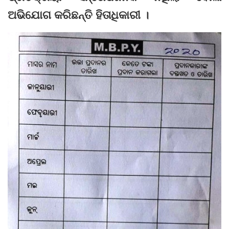
ଅଭିଯୋଗ କରିଛ‌ନ୍ତି ହିତାଧିକାରୀ ।