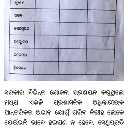
ସରକାର ବିଭିନ୍ନ ଯୋଜନା ପ୍ରଣୟନ କରୁଥିଲେ
ମଧ୍ୟ ଏଭଳି ପ୍ରଶାସନିକ ଅଧିକାରୀଙ୍କ
ଆନ୍ତରିକତା ଅଭାବ ଯୋଗୁଁ ଗରିବ ନିରୀହ ଲୋକେ
ଯେଉଁଭଳି ଭାବେ ହଇରାଣ ନ ହେବେ, ସେଥିପ୍ରତି