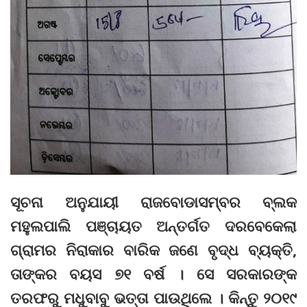
ସୂଚନା ଅନୁଯାୟୀ ରାଜବୋଡାସମ୍ବର ବ୍ଲକ
ମହୁଲପାଲି ପଞ୍ଚାୟତ ଅନ୍ତର୍ଗତ ଦରବେକେଲା
ଗ୍ରାମର ନିରାକାର ବାରିକ ଜଣେ ବୃଦ୍ଧ ବ୍ୟକ୍ତି,
ତାଙ୍କର ବୟସ ୭୧ ବର୍ଷ । ସେ ସରକାରଙ୍କ
ତରଫରୁ ମଧୁବାବୁ ଭତ୍ତା ପାଉଥିଲେ । କିନ୍ତୁ ୨୦୧୯