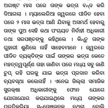
ଅଗଷ୍ଟ ମାସ ପରେ ତାଙ୍କ ଭତ୍ତା ବନ୍ଦ କରି
ଦିଆଗଲା । ମ୍ୟାଲେରିଆ ଜ୍ୱରରେ ପୀଡିତ ହେବା
ପରେ ୨ ମାସ ଭତ୍ତା ଆଣି ଯିବାକୁ ଅସମର୍ଥ ହେବାରୁ
ତାଙ୍କ ପୁଅ ସେହି କଥା ପଂଚାୟତ ନିର୍ବାହୀ ଅଧିକାରୀ
ତଥା ସରପଞ୍ଚଙ୍କୁ କହିଥିଲେ । କିନ୍ତୁ ତାଙ୍କ
ଗୁହାରୀ ଶୁଣିଲେ ନାହିଁ ସାହେବମାନେ । ଜ୍ୱରରେ
ପୀଡିତ ବ୍ୟକ୍ତିଙ୍କ ପାଇଁ ତାଙ୍କର ଭତ୍ତା କେତେ
ମହତ୍ତ୍ୱପୂର୍ଣ୍ଣ ତାହା ଜାଣିବା ପରେ ମଧ୍ୟ ସବୁ ଜାଣି
ଚୁପ୍‌ ରହି ଘରକୁ ଯାଇ ଭତ୍ତା ପ୍ରଦାନ କରିବା
ବ୍ୟବସ୍ଥା କଲେନାହିଁ । ଏନେଇ ଜିଲ୍ଲା ସମାଜିକ
ସୁରକ୍ଷା ଅଧିକାରୀଙ୍କୁ ଫୋନ ଯୋଗେ
ଯୋଗାଯୋଗ କରାଯାଇଥିଲେ ମଧ୍ୟ ତାଙ୍କର
ପ୍ରତିକ୍ରିୟା ସନ୍ତୋଷଜନକ ନଥିଲା ବୋଲି