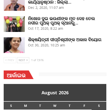
କାର୍ଯ୍ୟାନୁଷ୍ଠାନ : ଜିଲ୍ଲା…
Dec 2, 2020, 11:07 am
ନିଖୋଜ ଦୁଇ ଭଉଣୀଙ୍କ ମୃତ ଦେହ ତେଲ
ନଦୀର ପୃଥକ୍‌ ପୃଥକ୍‌ ସ୍ଥାନରୁ…
Oct 17, 2020, 8:22 am
ଶିକ୍ଷୟିତ୍ରୀ ଦୀପ୍ତିଶ୍ରୀଙ୍କ ଅକାଳ ବିୟୋଗ
Oct 30, 2020, 10:25 am
PREV
NEXT
1 of 7,976
ଆର୍କାଇଭ
August 2026
S
M
T
W
T
F
S