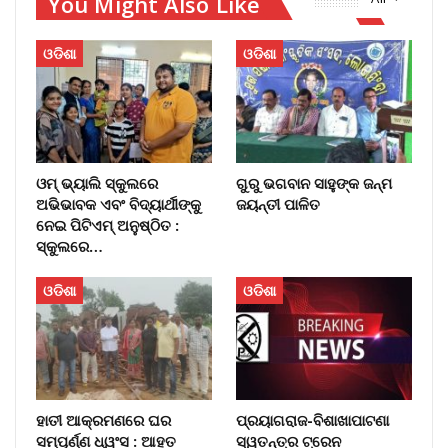
You Might Also Like
ଓଡିଶା
ଓଡିଶା
ଓମ୍‌ ଭ୍ୟାଲି ସ୍କୁଲରେ
ଗୁରୁ ଭଗବାନ ସାହୁଙ୍କ ଜନ୍ମ
ଅଭିଭାବକ ଏବଂ ବିଦ୍ୟାର୍ଥୀଙ୍କୁ
ଜୟନ୍ତୀ ପାଳିତ
ନେଇ ପିଟିଏମ୍‌ ଅନୁଷ୍ଠିତ :
ସ୍କୁଲରେ…
ଓଡିଶା
ଓଡିଶା
ହାତୀ ଆକ୍ରମଣରେ ଘର
ପ୍ରୟାଗରାଜ-ବିଶାଖାପାଟଣା
ସମ୍ପୂର୍ଣ୍ଣ ଧ୍ୱଂସ : ଆହତ
ସ୍ୱତନ୍ତ୍ର ଟ୍ରେନ