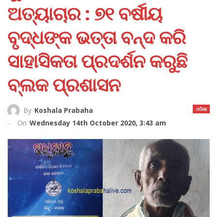
ଅତ୍ୟାଚାର : ୭୧ ବର୍ଷୀୟ
ବୃଦ୍ଧଙ୍କ ଭତ୍ତା ବନ୍ଦ କରି
ସାହାସିକତା ପ୍ରଦର୍ଶନ କରୁଛି
ବ୍ଲକ ପ୍ରଶାସନ
ଓଡିଶା
By
Koshala Prabaha
On
Wednesday 14th October 2020, 3:43 am