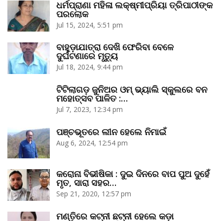
ଧର୍ମପ୍ରାଣା ମହିଳା ଲକ୍ଷ୍ମୀପ୍ରିୟା ତ୍ରିପାଠୀଙ୍କ
ପରଲୋକ
Jul 15, 2024, 5:51 pm
ବାହୁଡ଼ାଯାତ୍ରା ଦେଖି ଫେରିବା ବେଳେ
ଦୁର୍ଘଟଣାରେ ମୃତ୍ୟୁ
Jul 18, 2024, 9:44 pm
ଟିଟିଲାଗଡ଼ ଜୁନିଅର ଓମ୍‌ ଭ୍ୟାଲି ସ୍କୁଲରେ ବନ
ମହୋତ୍ସବ ପାଳିତ :…
Jul 7, 2023, 12:34 pm
ପଞ୍ଚଭୂତରେ ଲୀନ ହେଲେ ନିମାଇଁ
Aug 6, 2024, 12:54 pm
କରୋନା ବିଭୀଷିକା : ଦୁଇ ଦିନରେ ବାପ ପୁଅ ଦୁହେଁ
ମୃତ, ସାରା ସହର…
Sep 21, 2020, 12:57 pm
ମଣ୍ତିରେ କଟ୍‌ନୀ ଛଟ୍‌ନୀ ହେଲେ କଡ଼ା