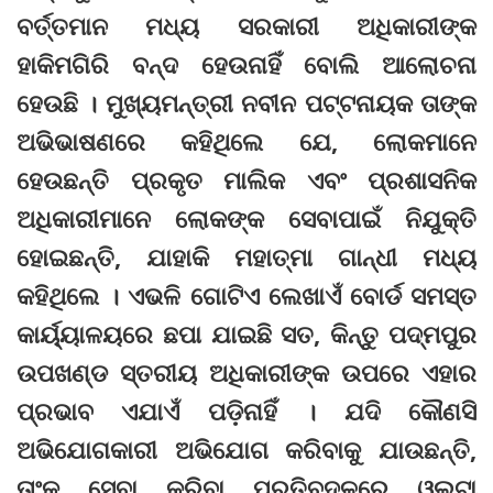
ବର୍ତ୍ତମାନ ମଧ୍ୟ ସରକାରୀ ଅଧିକାରୀଙ୍କ
ହାକିମଗିରି ବନ୍ଦ ହେଉନାହିଁ ବୋଲି ଆଲୋଚନା
ହେଉଛି । ମୁଖ୍ୟମନ୍ତ୍ରୀ ନବୀନ ପଟ୍ଟନାୟକ ତାଙ୍କ
ଅଭିଭାଷଣରେ କହିଥିଲେ ଯେ, ଲୋକମାନେ
ହେଉଛନ୍ତି ପ୍ରକୃତ ମାଲିକ ଏବଂ ପ୍ରଶାସନିକ
ଅଧିକାରୀମାନେ ଲୋକଙ୍କ ସେବାପାଇଁ ନିଯୁକ୍ତି
ହୋଇଛନ୍ତି, ଯାହାକି ମହାତ୍ମା ଗାନ୍ଧୀ ମଧ୍ୟ
କହିଥିଲେ । ଏଭଳି ଗୋଟିଏ ଲେଖାଏଁ ବୋର୍ଡ ସମସ୍ତ
କାର୍ୟ୍ୟାଳୟରେ ଛପା ଯାଇଛି ସତ, କିନ୍ତୁ ପଦ୍ମପୁର
ଉପଖଣ୍ଡ ସ୍ତରୀୟ ଅଧିକାରୀଙ୍କ ଉପରେ ଏହାର
ପ୍ରଭାବ ଏଯାଏଁ ପଡ଼ିନାହିଁ । ଯଦି କୌଣସି
ଅଭିଯୋଗକାରୀ ଅଭିଯୋଗ କରିବାକୁ ଯାଉଛ‌ନ୍ତି,
ତାଂକୁ ସେବା କରିବା ପ୍ରତିବଦଳରେ ଓଲଟା