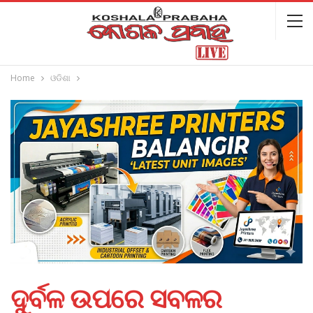
Home
ଓଡିଶା
ଦୁର୍ବଳ ଉପରେ ସବଳର