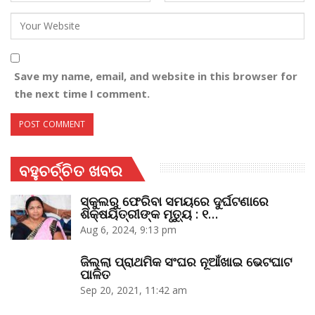
Save my name, email, and website in this browser for
the next time I comment.
ବହୁଚର୍ଚ୍ଚିତ ଖବର
ସ୍କୁଲରୁ ଫେରିବା ସମୟରେ ଦୁର୍ଘଟଣାରେ
ଶିକ୍ଷୟିତ୍ରୀଙ୍କ ମୃତ୍ୟୁ : ୧…
Aug 6, 2024, 9:13 pm
ଜିଲ୍ଲା ପ୍ରାଥମିକ ସଂଘର ନୂଆଁଖାଇ ଭେଟଘାଟ
ପାଳିତ
Sep 20, 2021, 11:42 am