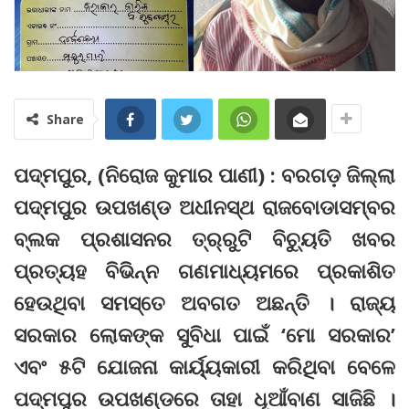
Share
ପଦ୍ମପୁର, (ନିରୋଜ କୁମାର ପାଣୀ) : ବରଗଡ଼ ଜିଲ୍ଲା
ପଦ୍ମପୁର ଉପଖଣ୍ଡ ଅଧୀନସ୍ଥ ରାଜବୋଡାସମ୍ବର
ବ୍ଲକ ପ୍ରଶାସନର ତ୍ର୍ରୁଟି ବିଚ୍ୟୁତି ଖବର
ପ୍ରତ୍ୟହ ବିଭିନ୍ନ ଗଣମାଧ୍ୟମରେ ପ୍ରକାଶିତ
ହେଉଥିବା ସମସ୍ତେ ଅବଗତ ଅଛନ୍ତି । ରାଜ୍ୟ
ସରକାର ଲୋକଙ୍କ ସୁବିଧା ପାଇଁ ‘ମୋ ସରକାର’
ଏବଂ ୫ଟି ଯୋଜନା କାର୍ୟ୍ୟକାରୀ କରିଥିବା ବେଳେ
ପଦ୍ମପୁର ଉପଖଣ୍ଡରେ ତାହା ଧୂଆଁବାଣ ସାଜିଛି ।