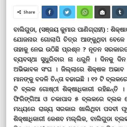
Share
ବାଲିଗୁଡା, (ସଞ୍ଜୟ କୁମାର ପାଣିଗ୍ରାହୀ) : ଶ
ଯୋଜନାର ଗୋଲାପି ଚିତ୍ର ଆଙ୍କୁଥିବା ବେଳେ
ତାହାକୁ ନେଇ ଉଠିଛି ପ୍ରଶ୍ନ ? ନୂତନ ସରକାରଙ୍
ବ୍ୟବସ୍ଥା ସୁଧୁରିବାର ନା ଧରୁନି । ଦିନକୁ ଦ
ଅଭିଭାବକ ସଂଘ । ଜିଲ୍ଲାରେ ଶିକ୍ଷକ ଅଭାବ ରହ
ମାନଙ୍କୁ ବଦଳି ଚିନ୍ତା ବଢାଇଛି । ୧୨ ଟି ବ୍ଲକର
ଟି ବ୍ଲକ ଗୋଷ୍ଠୀ ଶିକ୍ଷାଧିକାରୀ ରହିଛନ୍ତି । 
ଫିରିଙ୍ଗିଆ ଓ ଚକାପାଦ ୫ ବ୍ଲକରେ ବ୍ଲକ ଗୋଷ
ମଧ୍ୟରେ ରାଜ୍ୟ ସରକାର ଖାଲିଥିବା ପଦବୀ ପୂ
ଶିକ୍ଷାଧିକାରୀ କେଶବ ମଲ୍ଲିକ, ବାଲିଗୁଡା ବ୍ଲ