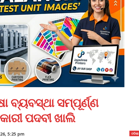
 ବ୍ୟବସ୍ଥା ସମ୍ପୂର୍ଣ୍ଣ
ଧିକାରୀ ପଦବୀ ଖାଲି
26, 5:25 pm
ଓଡିଶା