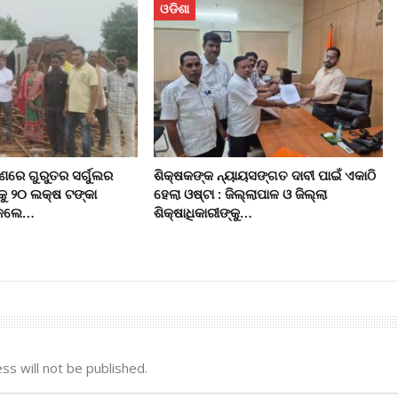
ଓଡିଶା
ରେ ଗୁରୁତର ସର୍ଗୁଲର
ଶିକ୍ଷକଙ୍କ ନ୍ୟାୟସଙ୍ଗତ ଦାବୀ ପାଇଁ ଏକାଠି
କୁ ୨୦ ଲକ୍ଷ ଟଙ୍କା
ହେଲା ଓଷ୍ଟା : ଜିଲ୍ଲାପାଳ ଓ ଜିଲ୍ଲା
ି କଲେ…
ଶିକ୍ଷାଧିକାରୀଙ୍କୁ…
ss will not be published.