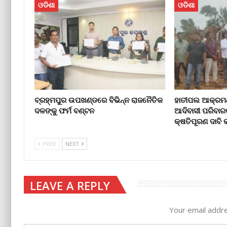
ଓଡିଶା
ଓଡିଶା
ବ୍ରହ୍ମପୁର ଉପଖଣ୍ଡରେ ବିଭିନ୍ନ ରାଜନୈତିକ
ହାତୀପଲ ଆକ୍ରମଣ
ଦଳଙ୍କୁ ଫର୍ମ ବଣ୍ଟନ
ଆଦିବାସୀ ପରିବାର
କ୍ଷତିପୂରଣ ଦାବ
PREV
NEXT
LEAVE A REPLY
Your email addre