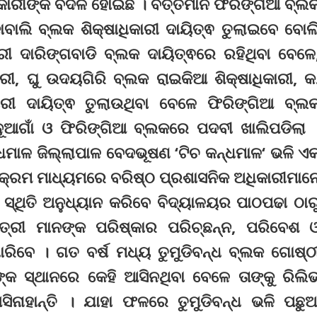
ାରୀଙ୍କ ବଦଳି ହୋଇଛି । ବର୍ତ୍ତମାନ ଫିରିଙ୍ଗିଆ ବ୍ଲ
ିକାବାଲି ବ୍ଲକ ଶିକ୍ଷାଧିକାରୀ ଦାୟିତ୍ଵ ତୁଲାଇବେ ବୋଲ
ାରୀ ଦାରିଙ୍ଗବାଡି ବ୍ଲକ ଦାୟିତ୍ଵରେ ରହିଥିବା ବେଳେ
ରୀ, ଘୁ ଉଦୟଗିରି ବ୍ଲକ ରାଇକିଆ ଶିକ୍ଷାଧିକାରୀ, କ
ାରୀ ଦାୟିତ୍ଵ ତୁଲାଉଥିବା ବେଳେ ଫିରିଙ୍ଗିଆ ବ୍ଲ
ନୂଆଗାଁ ଓ ଫିରିଙ୍ଗିଆ ବ୍ଲକରେ ପଦବୀ ଖାଲିପଡିଲା 
କନ୍ଧମାଳ ଜିଲ୍ଲାପାଳ ବେଦଭୂଷଣ ‘ଟିଚ କନ୍ଧମାଳ‘ ଭଳି ଏ
୍ୟକ୍ରମ ମାଧ୍ୟମରେ ବରିଷ୍ଠ ପ୍ରଶାସନିକ ଅଧିକାରୀମାନ
ର ସ୍ଥିତି ଅନୁଧ୍ୟାନ କରିବେ ବିଦ୍ୟାଳୟର ପାଠପଢା ଠାର
୍ରୀ ମାନଙ୍କ ପରିଷ୍କାର ପରିଚ୍ଛନ୍ନ, ପରିବେଶ 
ଧାରିବେ । ଗତ ବର୍ଷ ମଧ୍ୟ ତୁମୁଡିବନ୍ଧ ବ୍ଲକ ଗୋଷ୍ଠ
୍କ ସ୍ଥାନରେ କେହି ଆସିନଥିବା ବେଳେ ତାଙ୍କୁ ରିଲି
ିନାହାନ୍ତି । ଯାହା ଫଳରେ ତୁମୁଡିବନ୍ଧ ଭଳି ପଛୁ