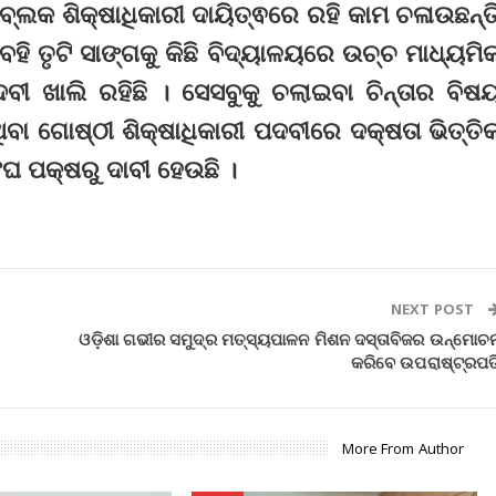
ଲକ ଶିକ୍ଷାଧିକାରୀ ଦାୟିତ୍ଵରେ ରହି କାମ ଚଳାଉଛନ୍ତ
 ବହି ତୃଟି ସାଙ୍ଗକୁ କିଛି ବିଦ୍ୟାଳୟରେ ଉଚ୍ଚ ମାଧ୍ୟମି
ୀ ଖାଲି ରହିଛି । ସେସବୁକୁ ଚଲାଇବା ଚିନ୍ତାର ବିଷ
ିବା ଗୋଷ୍ଠୀ ଶିକ୍ଷାଧିକାରୀ ପଦବୀରେ ଦକ୍ଷତା ଭିତ୍ତି
ଂଘ ପକ୍ଷରୁ ଦାବୀ ହେଉଛି ।
NEXT POST
ଓଡ଼ିଶା ଗଭୀର ସମୁଦ୍ର ମତ୍ସ୍ୟପାଳନ ମିଶନ ଦସ୍ତାବିଜର ଉନ୍ମୋଚ
କରିବେ ଉପରାଷ୍ଟ୍ରପତ
More From Author