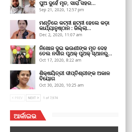
ପୁଅ ଦୁହେଁ ମୃତ, ସାରା ସହର…
Sep 21, 2020, 12:57 pm
ମଣ୍ତିରେ କଟ୍‌ନୀ ଛଟ୍‌ନୀ ହେଲେ କଡ଼ା
କାର୍ଯ୍ୟାନୁଷ୍ଠାନ : ଜିଲ୍ଲା…
Dec 2, 2020, 11:07 am
ନିଖୋଜ ଦୁଇ ଭଉଣୀଙ୍କ ମୃତ ଦେହ
ତେଲ ନଦୀର ପୃଥକ୍‌ ପୃଥକ୍‌ ସ୍ଥାନରୁ…
Oct 17, 2020, 8:22 am
ଶିକ୍ଷୟିତ୍ରୀ ଦୀପ୍ତିଶ୍ରୀଙ୍କ ଅକାଳ
ବିୟୋଗ
Oct 30, 2020, 10:25 am
PREV
NEXT
1 of 7,974
ଆର୍କାଇଭ