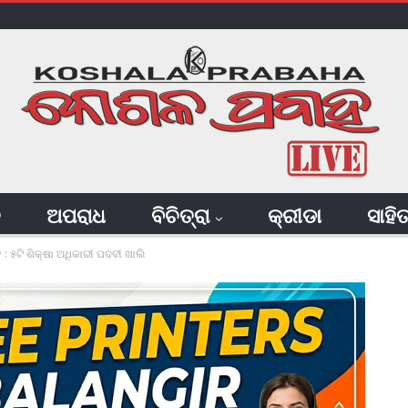
ି
ଅପରାଧ
ବିଚିତ୍ରା
କ୍ରୀଡା
ସାହି
 : ୫ଟି ଶିକ୍ଷା ଅଧିକାରୀ ପଦବୀ ଖାଲି