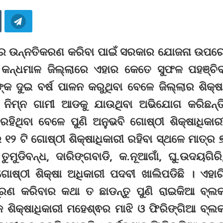
ିକ୍ଷାର ଉନ୍ନତିକରଣ କରିବା ପାଇଁ ସରକାର ଯୋଜନା ଉପର
 କନ୍ଧମାଳ ଜିଲ୍ଲାରେ ଏହାର କେତେ ସୁଫଳ ପହଞ୍ଚି
କ ଦୁଇ ବର୍ଷ ପାଳନ କରୁଥିବା ବେଳେ ଜିଲ୍ଲାର ଶିକ୍ଷ
ିନ ନିମ୍ନ ଗାମୀ ଆଡକୁ ଯାଉଥିବା ଅଭିଯୋଗ କରିଛନ୍ତ
ିଥିବା ବେଳେ ପୁଣି ଅନୁଭବି ଗୋଷ୍ଠୀ ଶିକ୍ଷାଧିକାର
େ ୧୨ ଟି ଗୋଷ୍ଠୀ ଶିକ୍ଷାଧିକାରୀ ରହିବା ସ୍ଥଳେ ମାତ୍ର 
ତୁମୁଡିବନ୍ଧ, ଦାରିଙ୍ଗବାଡି, କ.ନୂଆଗାଁ, ଘୁ.ଉଦୟଗିରି
୍ଠୀ ଶିକ୍ଷା ଅଧିକାରୀ ପଦବୀ ଖାଲିପଡିଛି । ଏହାର
ରଣ କରିବାର କଥା ତ ଛାଡନ୍ତୁ ପୁଣି ରାଇକିଆ ବ୍ଲ
କ ଶିକ୍ଷାଧିକାରୀ ମହେଶ୍ଵର ମାଝି ଓ ଫିରିଙ୍ଗିଆ ବ୍ଲ