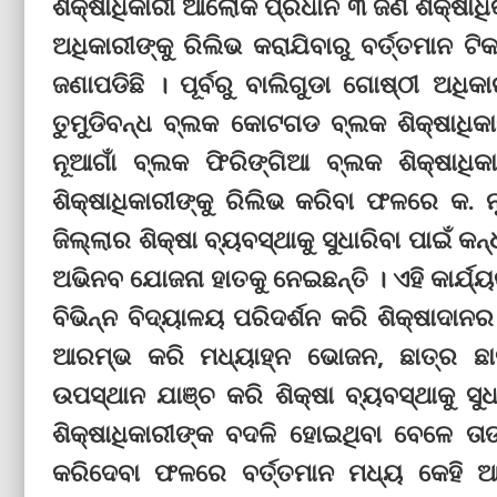
ଶିକ୍ଷାଧିକାରୀ ଆଲୋକ ପ୍ରଧାନ ୩ ଜଣ ଶିକ୍ଷାଧିକ
ଅଧିକାରୀଙ୍କୁ ରିଲିଭ କରାଯିବାରୁ ବର୍ତ୍ତମାନ ଟ
ଜଣାପଡିଛି । ପୂର୍ବରୁ ବାଲିଗୁଡା ଗୋଷ୍ଠୀ ଅଧିକ
ତୁମୁଡିବନ୍ଧ ବ୍ଲକ କୋଟଗଡ ବ୍ଲକ ଶିକ୍ଷାଧିକା
ନୂଆଗାଁ ବ୍ଲକ ଫିରିଙ୍ଗିଆ ବ୍ଲକ ଶିକ୍ଷାଧିକ
ଶିକ୍ଷାଧିକାରୀଙ୍କୁ ରିଲିଭ କରିବା ଫଳରେ କ. 
ଜିଲ୍ଲାର ଶିକ୍ଷା ବ୍ୟବସ୍ଥାକୁ ସୁଧାରିବା ପାଇଁ 
ଅଭିନବ ଯୋଜନା ହାତକୁ ନେଇଛନ୍ତି । ଏହି କାର୍ଯ
ବିଭିନ୍ନ ବିଦ୍ୟାଳୟ ପରିଦର୍ଶନ କରି ଶିକ୍ଷାଦାନ
ଆରମ୍ଭ କରି ମଧ୍ୟାହ୍ନ ଭୋଜନ, ଛାତ୍ର ଛାତ
ଉପସ୍ଥାନ ଯାଞ୍ଚ କରି ଶିକ୍ଷା ବ୍ୟବସ୍ଥାକୁ ସୁ
ଶିକ୍ଷାଧିକାରୀଙ୍କ ବଦଳି ହୋଇଥିବା ବେଳେ ତାଙ
କରିଦେବା ଫଳରେ ବର୍ତ୍ତମାନ ମଧ୍ୟ କେହି ଆସ