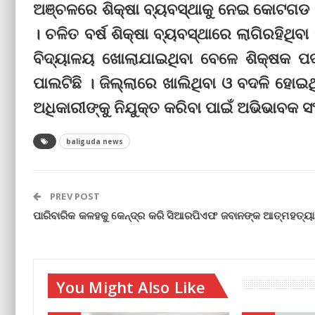
ଅଞ୍ଚଳରେ ଶିକ୍ଷା ବ୍ୟବସ୍ଥାକୁ ନେଇ କୋଟଗଡ ବ୍
। ଚଳିତ ବର୍ଷ ଶିକ୍ଷା ବ୍ୟବସ୍ଥାରେ ଲାଗିରହିଥିବା
ବିଦ୍ୟାଳୟ ଖୋଲାଯାଇଥିବା ବେଳେ ଶିକ୍ଷକ ପଦବ
ପାଲଟିଛି । ଜିଲ୍ଲାରେ ଖାଲିଥିବା ଓ ବଦଳି ହୋଇଥ
ଅଧିକାରୀଙ୍କୁ ନିଯୁକ୍ତ କରିବା ପାଇଁ ଅଭିଭାବକ ସ
baliguda news
PREV POST
ପାରିବାରିକ କଳହକୁ କେନ୍ଦ୍ର କରି ସିଆରପିଏଫ ଜବାନଙ୍କ ଆତ୍ମହତ୍ୟା
You Might Also Like