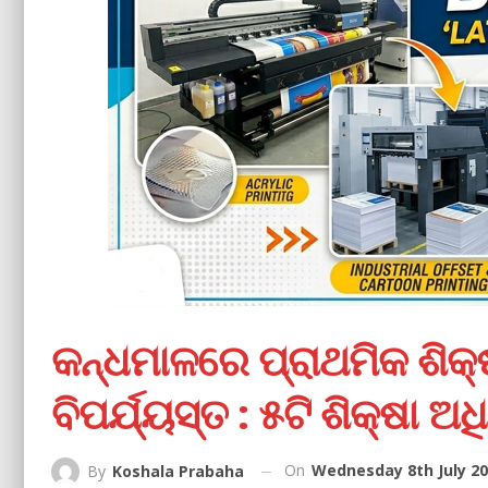
କନ୍ଧମାଳରେ ପ୍ରାଥମିକ ଶିକ୍ଷା
ବିପର୍ଯ୍ୟସ୍ତ : ୫ଟି ଶିକ୍ଷା ଅ
On
Wednesday 8th July 20
By
Koshala Prabaha