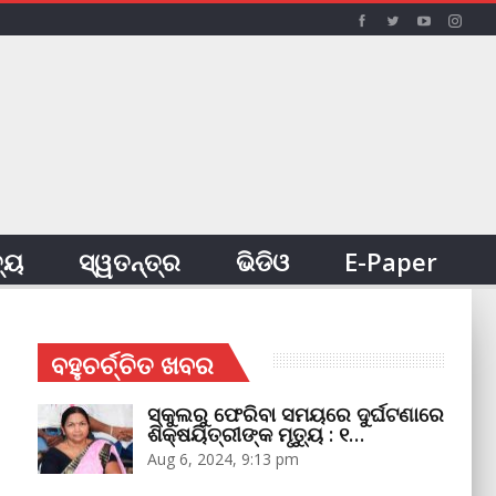
ତ୍ୟ
ସ୍ୱତନ୍ତ୍ର
ଭିଡିଓ
E-Paper
ବହୁଚର୍ଚ୍ଚିତ ଖବର
ସ୍କୁଲରୁ ଫେରିବା ସମୟରେ ଦୁର୍ଘଟଣାରେ
ଶିକ୍ଷୟିତ୍ରୀଙ୍କ ମୃତ୍ୟୁ : ୧…
Aug 6, 2024, 9:13 pm