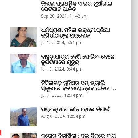
ଜିଲ୍ଲା ପ୍ରାଥମିକ ସଂଘର ନୂଆଁଖାଇ
ଭେଟଘାଟ ପାଳିତ
Sep 20, 2021, 11:42 am
ଧର୍ମପ୍ରାଣା ମହିଳା ଲକ୍ଷ୍ମୀପ୍ରିୟା
ତ୍ରିପାଠୀଙ୍କ ପରଲୋକ
Jul 15, 2024, 5:51 pm
ବାହୁଡ଼ାଯାତ୍ରା ଦେଖି ଫେରିବା ବେଳେ
ଦୁର୍ଘଟଣାରେ ମୃତ୍ୟୁ
Jul 18, 2024, 9:44 pm
ଟିଟିଲାଗଡ଼ ଜୁନିଅର ଓମ୍‌ ଭ୍ୟାଲି
ସ୍କୁଲରେ ବନ ମହୋତ୍ସବ ପାଳିତ :…
Jul 7, 2023, 12:34 pm
ପଞ୍ଚଭୂତରେ ଲୀନ ହେଲେ ନିମାଇଁ
Aug 6, 2024, 12:54 pm
କରୋନା ବିଭୀଷିକା : ଦୁଇ ଦିନରେ ବାପ