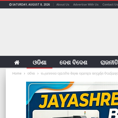
About Us
Advertise With Us
Contact Us
SATURDAY, AUGUST 8, 2026
ଓଡିଶା
ଦେଶ ବିଦେଶ
ରାଜନୀତ
Home
ଓଡିଶା
କନ୍ଧମାଳରେ ପ୍ରାଥମିକ ଶିକ୍ଷା ବ୍ୟବସ୍ଥା ସମ୍ପୂର୍ଣ୍ଣ ବିପର୍ଯ୍ୟସ୍ତ