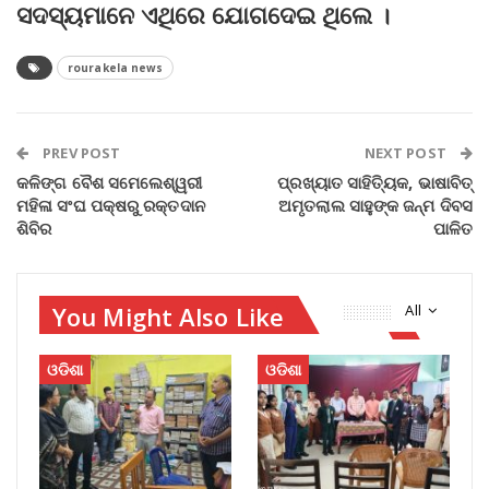
ସଦସ୍ୟମାନେ ଏଥିରେ ଯୋଗଦେଇ ଥିଲେ ।
rourakela news
PREV POST
NEXT POST
କଳିଙ୍ଗ ବୈଶ ସମେଲେଶ୍ୱରୀ
ପ୍ରଖ୍ୟାତ ସାହିତ୍ୟିକ, ଭାଷାବିତ୍‌
ମହିଳା ସଂଘ ପକ୍ଷରୁ ରକ୍ତଦାନ
ଅମୃତଲାଲ ସାହୁଙ୍କ ଜନ୍ମ ଦିବସ
ଶିବିର
ପାଳିତ
You Might Also Like
All
ଓଡିଶା
ଓଡିଶା