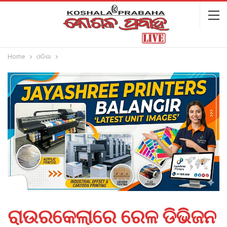
Home
ଓଡିଶା
ରାଉରକେଲାରେ ରେଳ ଡିଭିଜନ