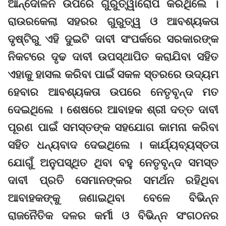
ଆନ୍ଦୋଳନ ଉପରେ ଗୁରୁତ୍ୱାରୋପ କରିଥିଲେ ।
ରାଉରକେଲା ସହରର ଗୁରୁତ୍ୱ ଓ ଆବଶ୍ୟକତା
ଦୃଷ୍ଟିରୁ ଏହି ଦୁଇଟି ଦାବୀ ସଂପର୍କରେ ସରକାରଙ୍କ
ନିକଟରେ ଦୃଢ ଦାବୀ ଉପସ୍ଥାପିତ କରାଯିବା ସହିତ
ଏହାକୁ ହାସଲ କରିବା ପାଇଁ ସକଳ ସ୍ତରରେ ଉଦ୍ୟମ
ହେବାର ଆବଶ୍ୟକତା ଉପରେ ନେତୃବୃନ୍ଦ ମତ
ଦେଇଥିଲେ । ଶେଷରେ ଆବାହକ ଶ୍ରୀ ଦତ୍ତ ଦାବୀ
ପୂରଣ ପାଇଁ ସମସ୍ତଙ୍କ ସହଯୋଗ କାମନା କରିବା
ସହିତ ଧନ୍ୟବାଦ ଦେଇଥିଲେ । କାର୍ଯ୍ୟବ୍ୟସ୍ତତା
ଯୋଗୁଁ ଅନୁପସ୍ଥିତ ଥିବା ବହୁ ନେତୃବୃନ୍ଦ ସମସ୍ତ
ଦାବୀ ପ୍ରତି ସେମାନଙ୍କର ସମର୍ଥନ ରହିଥିବା
ଆବାହକଙ୍କୁ ଜଣାଇଥିବା ବେଳେ ବିଭିନ୍ନ
ରାଜନୈତିକ ଦଳର କର୍ମୀ ଓ ବିଭିନ୍ନ ସଂଗଠନର