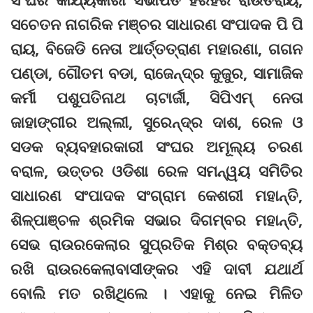
ସଚେତନ ନାଗରିକ ମଞ୍ଚର ସାଧାରଣ ସଂପାଦକ ପି ପି
ରାୟ, ବିଜେଡି ନେତା ଆର୍ତ୍ତତ୍ରାଣ ମହାରଣା, ଗଗନ
ପଣ୍ଡା, ଗୌତମ ବଡା, ରାଜେନ୍ଦ୍ର କୁଜୁର, ସାମାଜିକ
କର୍ମୀ ପଶୁପତିନାଥ ଚାଟାର୍ଜୀ, ସିପିଏମ୍ ନେତା
ଜାହାଙ୍ଗୀର ଅଲ୍ଲୀ, ସୁରେନ୍ଦ୍ର ଦାଶ, ରେଳ ଓ
ସଡକ ବ୍ୟବହାରକାରୀ ସଂଘର ଅମୂଲ୍ୟ ଚରଣ
ବରାଳ, ଉତ୍ତର ଓଡିଶା ରେଳ ସମନ୍ୱୟ ସମିତିର
ସାଧାରଣ ସଂପାଦକ ସଂଗ୍ରାମ କେଶରୀ ମହାନ୍ତି,
ଶିଳ୍ପାଞ୍ଚଳ ଶ୍ରମିକ ସଭାର ଦିଗମ୍ବର ମହାନ୍ତି,
ସେଭ ରାଉରକେଲାର ସୁପ୍ରତିକ ମିଶ୍ର ବକ୍ତବ୍ୟ
ରଖି ରାଉରକେଲାବାସୀଙ୍କର ଏହି ଦାବୀ ଯଥାର୍ଥ
ବୋଲି ମତ ରଖିଥିଲେ । ଏହାକୁ ନେଇ ମିଳିତ