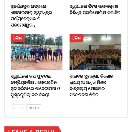
ସୁବର୍ଣ୍ଣପୁର ଗସ୍ତରେ
ସ୍ୱାଧୀନତା ଦିବସ ଉପଲକ୍ଷେ
ଏସଆଇଆର୍ ସ୍ୱତନ୍ତ୍ର
ବିଭିନ୍ନ ପ୍ରତିଯୋଗିତା ସମାହିତ
ପର୍ଯ୍ୟବେକ୍ଷକ ବି.
ପରମେଶ୍ୱରନ୍
ଓଡିଶା
ଓଡିଶା
ସ୍ୱାଧୀନତା କପ ଫୁଟବଲ
ସାଇବର ସୁରକ୍ଷା, କିଶୋର
ଚମ୍ପିୟାନସିପ : ପେନାଲଟିକ
ନ୍ୟାୟ ଆଇନ୍ ଓ ମିଶନ
ସୁଟ ଜରିଆରେ ପାଦେରୀପଡା ଓ
ବାତ୍ସଲ୍ୟ ଯୋଜନାର
ସୁଣ୍ଡରୁମିଲା ଦଳ ବିଜୟୀ
ସଚେତନତା ଶିବିର
PREV
NEXT
LEAVE A REPLY