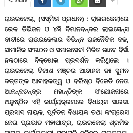
Share
ରାଉରକେଲା, (ସସ୍ମିତା ପ୍ରଧାନ) : ରାଉରକେଲାରେ
ରେଳ ଡିଭିଜନ ଓ ୪ସି ବିମାନବନ୍ଦର ଲାଇସେନ୍ସ
ଦାବୀରେ ରାଉରକେଲାର ବିଭିନ୍ନ ରାଜନୈତିକ ଦଳ,
ସାମାଜିକ ସଂଗଠନ ଓ ସମାଜସେବୀ ମିଳିତ ଭାବେ ବିର୍ସା
ଛକଠାରେ ବିକ୍ଷୋଭ ପ୍ରଦର୍ଶନ କରିଥିଲେ ।
ରାଉରକେଲା ବିକାଶ ମଞ୍ଚର ଆବାହକ ଡଃ ସୁମନ
ଦତ୍ତଙ୍କ ଆବାହକତ୍ୱ ଓ ବରିଷ୍ଠ ବିଜେଡି ନେତା
ଆନନ୍ଦଚନ୍ଦ୍ର ମହାନ୍ତିଙ୍କ ସଂଯୋଜନାରେ
ଅନୁଷ୍ଠିତ ଏହି କାର୍ଯ୍ୟକ୍ରମରେ ବିଧାୟକ ସାରଦା
ପ୍ରସାଦ ନାୟକ, ପୂର୍ବତନ ବିଧାୟକ ତଥା କଂଗ୍ରେସ
ନେତା ପ୍ରଭାତ ମହାପାତ୍ର, ରାଉରକେଲା ଶ୍ରମିକ
ସଂଘର କାର୍ଯ୍ୟକାରୀ ସଭାପତି ହରିହର ରାଉତରାୟ,