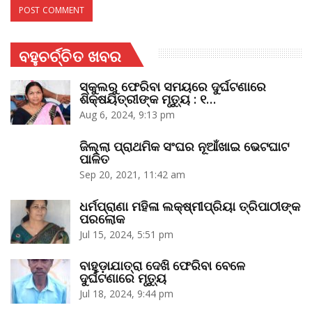
ବହୁଚର୍ଚ୍ଚିତ ଖବର
ସ୍କୁଲରୁ ଫେରିବା ସମୟରେ ଦୁର୍ଘଟଣାରେ
ଶିକ୍ଷୟିତ୍ରୀଙ୍କ ମୃତ୍ୟୁ : ୧…
Aug 6, 2024, 9:13 pm
ଜିଲ୍ଲା ପ୍ରାଥମିକ ସଂଘର ନୂଆଁଖାଇ ଭେଟଘାଟ
ପାଳିତ
Sep 20, 2021, 11:42 am
ଧର୍ମପ୍ରାଣା ମହିଳା ଲକ୍ଷ୍ମୀପ୍ରିୟା ତ୍ରିପାଠୀଙ୍କ
ପରଲୋକ
Jul 15, 2024, 5:51 pm
ବାହୁଡ଼ାଯାତ୍ରା ଦେଖି ଫେରିବା ବେଳେ
ଦୁର୍ଘଟଣାରେ ମୃତ୍ୟୁ
Jul 18, 2024, 9:44 pm