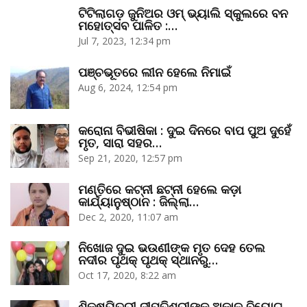
ଟିଟିଲାଗଡ଼ ଜୁନିଅର ଓମ୍‌ ଭ୍ୟାଲି ସ୍କୁଲରେ ବନ
ମହୋତ୍ସବ ପାଳିତ :…
Jul 7, 2023, 12:34 pm
ପଞ୍ଚଭୂତରେ ଲୀନ ହେଲେ ନିମାଇଁ
Aug 6, 2024, 12:54 pm
କରୋନା ବିଭୀଷିକା : ଦୁଇ ଦିନରେ ବାପ ପୁଅ ଦୁହେଁ
ମୃତ, ସାରା ସହର…
Sep 21, 2020, 12:57 pm
ମଣ୍ତିରେ କଟ୍‌ନୀ ଛଟ୍‌ନୀ ହେଲେ କଡ଼ା
କାର୍ଯ୍ୟାନୁଷ୍ଠାନ : ଜିଲ୍ଲା…
Dec 2, 2020, 11:07 am
ନିଖୋଜ ଦୁଇ ଭଉଣୀଙ୍କ ମୃତ ଦେହ ତେଲ
ନଦୀର ପୃଥକ୍‌ ପୃଥକ୍‌ ସ୍ଥାନରୁ…
Oct 17, 2020, 8:22 am
ଶିକ୍ଷୟିତ୍ରୀ ଦୀପ୍ତିଶ୍ରୀଙ୍କ ଅକାଳ ବିୟୋଗ