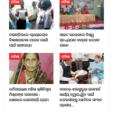
ଓଡିଶା
ଓଡିଶା
ବଲାଙ୍ଗିରରେ ପ୍ରୟାଗରାଜ
ସାଇଟ କଲେଜରେ ବିଶ୍ୱ
ବିଶାଖାପାଟଣା ଟ୍ରେନ ରହଣି
ସ୍ତନ୍ୟପାନ ସପ୍ତାହ ଉତ୍ସବ
ପାଇଁ ଦାବୀପତ୍ର
ପାଳନ
ଓଡିଶା
ଓଡିଶା
ଧର୍ମପରାୟଣା ମହିଳା କ୍ଷିତିସୂତା
ବରଗଡ଼-ଝାରସୁଗୁଡ଼ା ରାଜମାର୍ଗ
ମିଶ୍ରଙ୍କ ପରଲୋକ :
କାର୍ଯ୍ୟ ତ୍ୱରାନ୍ୱିତ ପାଇଁ
ଶୋକରେ ଯୋଗୀସର୍ଡ଼ା ଗ୍ରାମ
ଗଡକରୀଙ୍କୁ ଭେଟିଲେ ସାଂସଦ
ପ୍ରଦୀପ…