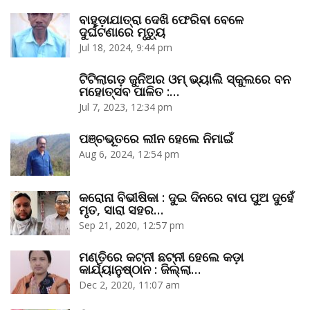
ବାହୁଡ଼ାଯାତ୍ରା ଦେଖି ଫେରିବା ବେଳେ
ଦୁର୍ଘଟଣାରେ ମୃତ୍ୟୁ
Jul 18, 2024, 9:44 pm
ଟିଟିଲାଗଡ଼ ଜୁନିଅର ଓମ୍‌ ଭ୍ୟାଲି ସ୍କୁଲରେ ବନ
ମହୋତ୍ସବ ପାଳିତ :…
Jul 7, 2023, 12:34 pm
ପଞ୍ଚଭୂତରେ ଲୀନ ହେଲେ ନିମାଇଁ
Aug 6, 2024, 12:54 pm
କରୋନା ବିଭୀଷିକା : ଦୁଇ ଦିନରେ ବାପ ପୁଅ ଦୁହେଁ
ମୃତ, ସାରା ସହର…
Sep 21, 2020, 12:57 pm
ମଣ୍ତିରେ କଟ୍‌ନୀ ଛଟ୍‌ନୀ ହେଲେ କଡ଼ା
କାର୍ଯ୍ୟାନୁଷ୍ଠାନ : ଜିଲ୍ଲା…
Dec 2, 2020, 11:07 am