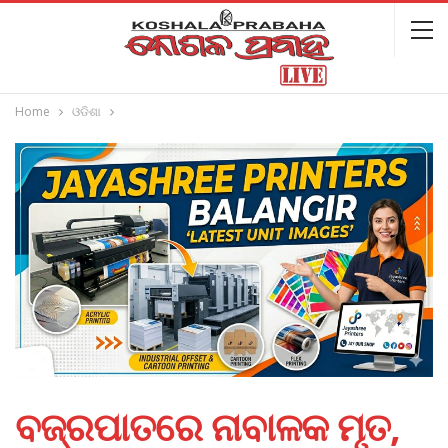
Home
ଓଡିଶା
ବଜ୍ରପାତରେ ନାବାଳକ ମୃତ,