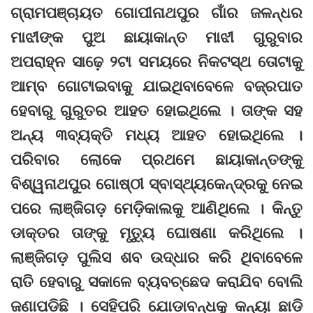
ଗ୍ରାମପଞ୍ଚାୟତ ଗୋପୀନାଥପୁର ଗାଁର ଜଳନ୍ଧର
ମାଝୀଙ୍କ ପୁଅ ଛାୟାକାନ୍ତ ମାଝୀ ଗୁରୁବାର
ଅପରାହ୍ନ ସାଢ଼େ ୨ଟା ସମୟରେ ନିକଟସ୍ଥ ତୋଟାକୁ
ଆମ୍ବ ଗୋଟାଇବାକୁ ଯାଇଥିବାବେଳେ ବଜ୍ରପାତ
ହେବାରୁ ଗୁରୁତର ଆହତ ହୋଇଥିଲେ । ତାଙ୍କ ସହ
ଅନ୍ୟ ୩ବ୍ୟକ୍ତି ମଧ୍ୟ ଆହତ ହୋଇଥିଲେ ।
ପରିବାର ଲୋକେ ପ୍ରଥମେ ଛାୟାକାନ୍ତଙ୍କୁ
ବିଶ୍ୱନାଥପୁର ଗୋଷ୍ଠୀ ସ୍ବାସ୍ଥ୍ୟକେନ୍ଦ୍ରକୁ ନେଇ
ପରେ ଲାଞ୍ଜିଗଡ଼ ମେଡ଼ିକାଲକୁ ଆଣିଥିଲେ । କିନ୍ତୁ
ଡାକ୍ତର ତାଙ୍କୁ ମୃତ୍ୟୁ ଘୋଷଣା କରିଥିଲେ ।
ଲାଞ୍ଜିଗଡ଼ ପୁଲିସ ଶବ ଉଦ୍ଧାର କରି ଥିବାବେଳେ
ରାତି ହେବାରୁ ସକାଳେ ବ୍ୟବଚ୍ଛେଦ କରାଯିବ ବୋଲି
ଜଣାପଡିଛି । ସେହିପରି ଯୋଡାବନ୍ଧକୁ କନ୍ୟା ଛାଡି