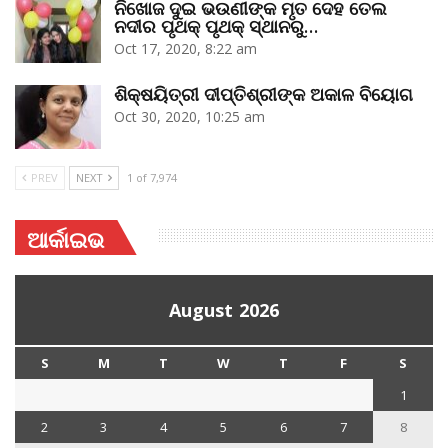
ନିଖୋଜ ଦୁଇ ଭଉଣୀଙ୍କ ମୃତ ଦେହ ତେଲ
ନଦୀର ପୃଥକ୍‌ ପୃଥକ୍‌ ସ୍ଥାନରୁ…
Oct 17, 2020, 8:22 am
ଶିକ୍ଷୟିତ୍ରୀ ଦୀପ୍ତିଶ୍ରୀଙ୍କ ଅକାଳ ବିୟୋଗ
Oct 30, 2020, 10:25 am
PREV
NEXT
1 of 7,974
ଆର୍କାଇଭ
August 2026
S
M
T
W
T
F
S
1
2
3
4
5
6
7
8