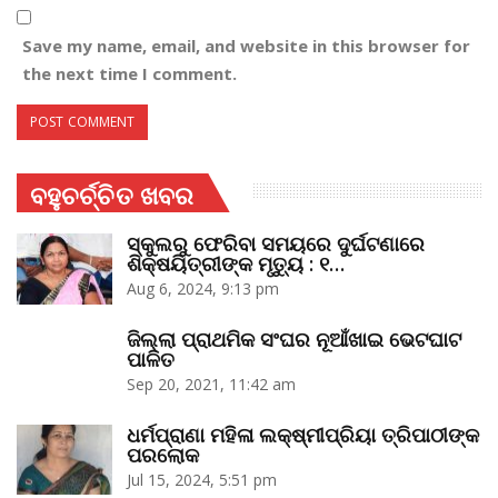
Save my name, email, and website in this browser for
the next time I comment.
ବହୁଚର୍ଚ୍ଚିତ ଖବର
ସ୍କୁଲରୁ ଫେରିବା ସମୟରେ ଦୁର୍ଘଟଣାରେ
ଶିକ୍ଷୟିତ୍ରୀଙ୍କ ମୃତ୍ୟୁ : ୧…
Aug 6, 2024, 9:13 pm
ଜିଲ୍ଲା ପ୍ରାଥମିକ ସଂଘର ନୂଆଁଖାଇ ଭେଟଘାଟ
ପାଳିତ
Sep 20, 2021, 11:42 am
ଧର୍ମପ୍ରାଣା ମହିଳା ଲକ୍ଷ୍ମୀପ୍ରିୟା ତ୍ରିପାଠୀଙ୍କ
ପରଲୋକ
Jul 15, 2024, 5:51 pm