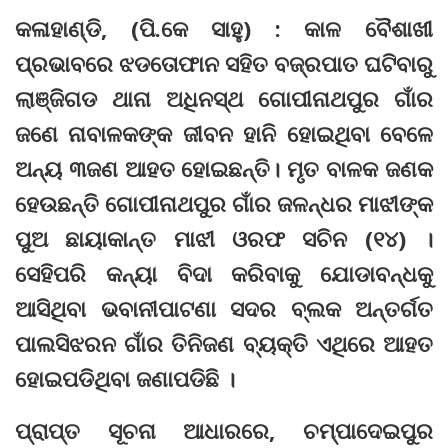
କଳାହାଣ୍ଡି, (ପି.କେ ସାହୁ) : କାଳ ବୈଶାଖୀ
ପ୍ରଭାବରେ ଝଡତୋଫାନ ସହିତ ବଜ୍ରପାତ ଘଟିବାରୁ
ଲାଞ୍ଜିଗଡ ଥାନା ଅଧିନସ୍ଥ ଗୋପୀନାଥପୁର ଗାଁର
ଜଣେ ନାବାଳକଙ୍କ ଜୀବନ ହାନି ହୋଇଥିବା ବେଳେ
ଅନ୍ୟ ୩ଜଣ ଆହତ ହୋଇଛନ୍ତି। ମୃତ ବାଳକ ଜଣକ
ହେଉଛନ୍ତି ଗୋପୀନାଥପୁର ଗାଁର ଜଳନ୍ଧର ମାଝୀଙ୍କ
ପୁଅ ଛାୟାକାନ୍ତ ମାଝୀ ଓରଫ ସଚିନ (୧୪) ।
ସେହିପରି କନ୍ୟା ବିଦା କରିବାକୁ ଯୋଡାବନ୍ଧକୁ
ଆସିଥିବା ଭବାନୀପାଟଣା ସଦର ବ୍ଲକ ଅନ୍ତର୍ଗତ
ପାଲସିଝରନ ଗାଁର ତିନିଜଣ ବ୍ୟକ୍ତି ଏଥିରେ ଆହତ
ହୋଇପଡିଥିବା ଜଣାପଡିଛି ।
ପ୍ରାପ୍ତ ସୂଚନା ଆଧାରରେ, ଚମ୍ପାଦେଇପୁର