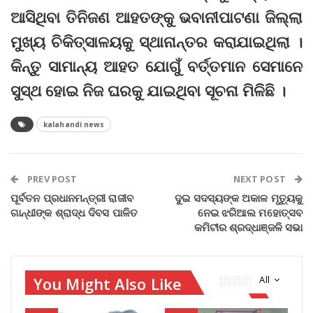
ଆସିଥିବା ତିନିଜଣ ଆହତଙ୍କୁ ଭବାନୀପାଟଣା ଜିଲ୍ଲା
ମୁଖ୍ୟ ଚିକିତ୍ସାଳୟକୁ ସ୍ଥାନାନ୍ତର କରାଯାଇଥିଲା ।
କିନ୍ତୁ ସାମାନ୍ୟ ଆହତ ଯୋଗୁଁ ବର୍ତ୍ତମାନ ସେମାନେ
ସୁସ୍ଥ ହୋଇ ନିଜ ଘରକୁ ଯାଇଥିବା ସୂଚନା ମିଳିଛି ।
kalahandi news
PREV POST
NEXT POST
ପୂର୍ବତନ ପ୍ରଧାନମନ୍ତ୍ରୀ ରାଜୀବ
ଦୁଇ ସଦସ୍ୟଙ୍କ ଅକାଳ ମୃତ୍ୟୁକୁ
ଗାନ୍ଧୀଙ୍କ ଶ୍ରାଦ୍ଧ ଦିବସ ପାଳିତ
ନେଇ ଝରିଆଲ ମହୋତ୍ସବ
କମିଟୀର ଶ୍ରଦ୍ଧାଞ୍ଜଳି ସଭା
You Might Also Like
All